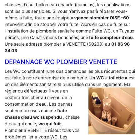
chasses d’eau, ballon eau chaude (cumulus), les canalisations
sont les plus sensibles. Si vous n’arrivez pas à réparer vous-
même la fuite, toute une équipe
urgence plombier OISE -60
intervient afin de stopper votre fuite. Alors en cas de fuite sur
l’installation de plomberie sanitaire comme Fuite WC, un Tuyaux
percés, une Canalisations bouchées, une
fuite compteur d’eau
.
Une seule adresse plombier a VENETTE (60200) au
01 86 98
34 03
DEPANNAGE WC PLOMBIER VENETTE
Les WC constituent l’une des demandes les plus récurrentes qui
est faite à notre entreprise de plomberie.
Un WC « toilette »
est
un des éléments sanitaire le plus utilisé dans un logement.
Mal
régler ou défectueux il vous en
coûtera très cher au niveau de la
consommation d’eau. Les pannes
sont nombreuses comme
fuite
chasse d’eau wc suspendu
, chasse
d eau qui coule,
wc qui fuit
,
Plombier a VENETTE résout tous vos
problèmes lier a votre WC. Les