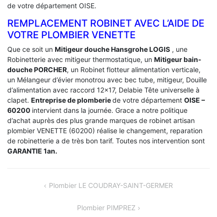
de votre département OISE.
REMPLACEMENT ROBINET AVEC L’AIDE DE
VOTRE PLOMBIER VENETTE
Que ce soit un
Mitigeur douche Hansgrohe LOGIS
, une
Robinetterie avec mitigeur thermostatique, un
Mitigeur bain-
douche PORCHER
, un Robinet flotteur alimentation verticale,
un Mélangeur d’évier monotrou avec bec tube, mitigeur, Douille
d’alimentation avec raccord 12×17, Delabie Tête universelle à
clapet.
Entreprise de plomberie
de votre département
OISE –
60200
intervient dans la journée. Grace a notre politique
d’achat auprès des plus grande marques de robinet artisan
plombier VENETTE (60200) réalise le changement, reparation
de robinetterie a de très bon tarif. Toutes nos intervention sont
GARANTIE 1an.
NAVIGATION
Plombier LE COUDRAY-SAINT-GERMER
DE
Plombier PIMPREZ
L’ARTICLE