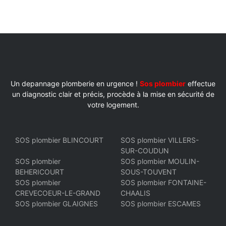
Un depannage plomberie en urgence !
Sos plombier
effectue
un diagnostic clair et précis, procède à la mise en sécurité de
votre logement.
SOS plombier BLINCOURT
SOS plombier VILLERS-
SUR-COUDUN
SOS plombier
SOS plombier MOULIN-
BEHERICOURT
SOUS-TOUVENT
SOS plombier
SOS plombier FONTAINE-
CREVECOEUR-LE-GRAND
CHAALIS
SOS plombier GLAIGNES
SOS plombier ESCAMES