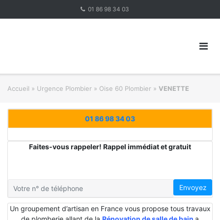
Skip
01 86 98 34 03
to
content
Accueil
»
Urgence Plombier
»
Oise 60 Plombier
»
VENETTE
01 86 98 34 03
Faites-vous rappeler! Rappel immédiat et gratuit
Envoyez
Un groupement d’artisan en France vous propose tous travaux
de plomberie allant de la
Rénovation de salle de bain
a