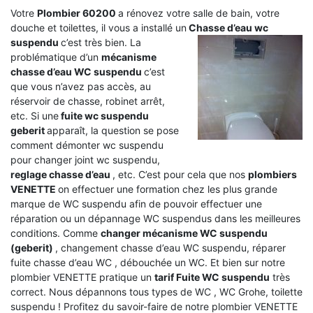
Votre
Plombier 60200
a rénovez votre salle de bain, votre
douche et toilettes, il vous a installé un
Chasse d’eau wc
suspendu
c’est très bien. La
problématique d’un
mécanisme
chasse d’eau WC suspendu
c’est
que vous n’avez pas accès, au
réservoir de chasse, robinet arrêt,
etc. Si une
fuite wc suspendu
geberit
apparaît, la question se pose
comment démonter wc suspendu
pour changer joint wc suspendu,
reglage chasse d’eau
, etc. C’est pour cela que nos
plombiers
VENETTE
on effectuer une formation chez les plus grande
marque de WC suspendu afin de pouvoir effectuer une
réparation ou un dépannage WC suspendus dans les meilleures
conditions. Comme
changer mécanisme WC suspendu
(geberit)
, changement chasse d’eau WC suspendu, réparer
fuite chasse d’eau WC , débouchée un WC. Et bien sur notre
plombier VENETTE pratique un
tarif Fuite WC suspendu
très
correct. Nous dépannons tous types de WC , WC Grohe, toilette
suspendu ! Profitez du savoir-faire de notre plombier VENETTE