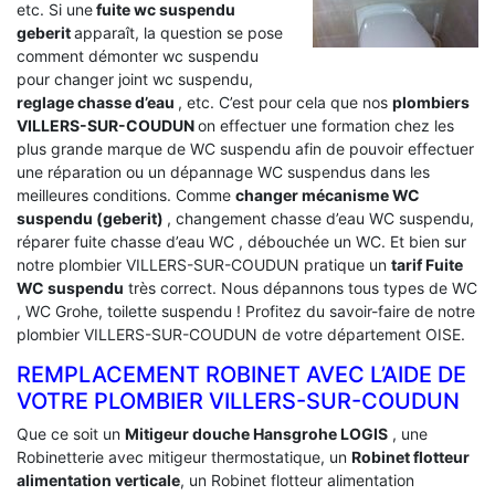
etc. Si une
fuite wc suspendu
geberit
apparaît, la question se pose
comment démonter wc suspendu
pour changer joint wc suspendu,
reglage chasse d’eau
, etc. C’est pour cela que nos
plombiers
VILLERS-SUR-COUDUN
on effectuer une formation chez les
plus grande marque de WC suspendu afin de pouvoir effectuer
une réparation ou un dépannage WC suspendus dans les
meilleures conditions. Comme
changer mécanisme WC
suspendu (geberit)
, changement chasse d’eau WC suspendu,
réparer fuite chasse d’eau WC , débouchée un WC. Et bien sur
notre plombier VILLERS-SUR-COUDUN pratique un
tarif Fuite
WC suspendu
très correct. Nous dépannons tous types de WC
, WC Grohe, toilette suspendu ! Profitez du savoir-faire de notre
plombier VILLERS-SUR-COUDUN de votre département OISE.
REMPLACEMENT ROBINET AVEC L’AIDE DE
VOTRE PLOMBIER VILLERS-SUR-COUDUN
Que ce soit un
Mitigeur douche Hansgrohe LOGIS
, une
Robinetterie avec mitigeur thermostatique, un
Robinet flotteur
alimentation verticale
, un Robinet flotteur alimentation