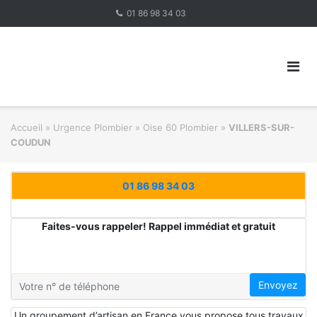
Skip
01 86 98 34 03
to
content
Accueil
»
Urgence Plombier
»
Oise 60 Plombier
»
VILLERS-SUR-
COUDUN
01 86 98 34 03
Faites-vous rappeler! Rappel immédiat et gratuit
Envoyez
Un groupement d’artisan en France vous propose tous travaux