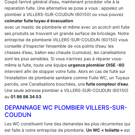
Coupé l’arrivé général d’eau, maintenant procéder vite à la
reparation fuite. Une alternative se pose a vous : appelez un
plombier a VILLERS-SUR-COUDUN (60150) ou vous pouvez
colmater fuite tuyau d évacuation
avec un mastic de plomberie et même avec un scotch anti fuite
ses produits se trouvent un grande surface de bricolage. Notre
entreprise de plomberie VILLERS-SUR-COUDUN (60150) vous
conseille d’inspecter l’ensemble de vos points d’eau: les
chasses d’eau, ballon eau chaude (cumulus), les canalisations
sont les plus sensibles. Si vous n’arrivez pas à réparer vous-
même la fuite, toute une équipe
urgence plombier OISE -60
intervient afin de stopper votre fuite. Alors en cas de fuite sur
l’installation de plomberie sanitaire comme Fuite WC, un Tuyaux
percés, une Canalisations bouchées, une
fuite compteur d’eau
.
Une seule adresse plombier a VILLERS-SUR-COUDUN (60150)
au
01 86 98 34 03
DEPANNAGE WC PLOMBIER VILLERS-SUR-
COUDUN
Les WC constituent l’une des demandes les plus récurrentes qui
est faite à notre entreprise de plomberie.
Un WC « toilette »
est