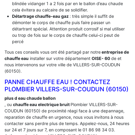
blindée vidanger 1 a 2 fois par en le ballon d’eau chaude
cela évitera au calcaire de se solidifier.
Détartrage chauffe-eau gaz
: très simple il suffit de
démonter le corps de chauffe puis faire passer un
détartrant spécial. Attention produit corrosif si mal utiliser
ou trop de fois sur le corps de chauffe celui-ci peut de
percé
Tous ces conseils vous ont été partagé par notre
entreprise de
chauffe eau
installer sur votre département
OISE- 60
de et
nous intervenons sur votre ville de VILLERS-SUR-COUDUN
(60150).
PANNE CHAUFFE EAU ! CONTACTEZ
PLOMBIER VILLERS-SUR-COUDUN (60150)
plus d eau chaude ballon
, ou
chauffe eau electrique bruit
Plombier VILLERS-SUR-
COUDUN (60150) de proximité réagi face à une depannage,
reparation de chauffe en urgence, nous vous invitons à nous
contacter sans perdre plus de temps. Appelez-nous, 24 heures
sur 24 et 7 jours sur 7, en composant le 01 86 98 34 03.