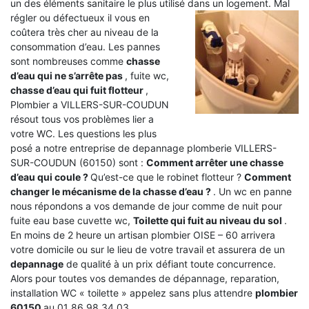
un des éléments sanitaire le plus utilisé dans un logement.
Mal
régler ou défectueux il vous en
coûtera très cher au niveau de la
consommation d’eau. Les pannes
sont nombreuses comme
chasse
d’eau qui ne s’arrête pas
, fuite wc,
chasse d’eau qui fuit flotteur
,
Plombier a VILLERS-SUR-COUDUN
résout tous vos problèmes lier a
votre WC. Les questions les plus
posé a notre entreprise de depannage plomberie VILLERS-
SUR-COUDUN (60150) sont :
Comment arrêter une chasse
d’eau qui coule ?
Qu’est-ce que le robinet flotteur ?
Comment
changer le mécanisme de la chasse d’eau ?
. Un wc en panne
nous répondons a vos demande de jour comme de nuit pour
fuite eau base cuvette wc,
Toilette qui fuit au niveau du sol
.
En moins de 2 heure un artisan plombier OISE – 60 arrivera
votre domicile ou sur le lieu de votre travail et assurera de un
depannage
de qualité à un prix défiant toute concurrence.
Alors pour toutes vos demandes de dépannage, reparation,
installation WC « toilette » appelez sans plus attendre
plombier
60150
au 01 86 98 34 03 .