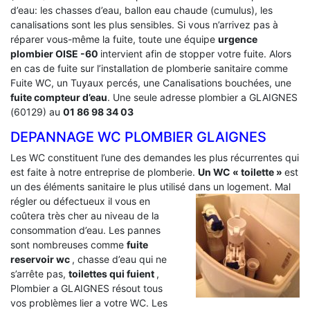
d’eau: les chasses d’eau, ballon eau chaude (cumulus), les
canalisations sont les plus sensibles. Si vous n’arrivez pas à
réparer vous-même la fuite, toute une équipe
urgence
plombier OISE -60
intervient afin de stopper votre fuite. Alors
en cas de fuite sur l’installation de plomberie sanitaire comme
Fuite WC, un Tuyaux percés, une Canalisations bouchées, une
fuite compteur d’eau
. Une seule adresse plombier a GLAIGNES
(60129) au
01 86 98 34 03
DEPANNAGE WC PLOMBIER GLAIGNES
Les WC constituent l’une des demandes les plus récurrentes qui
est faite à notre entreprise de plomberie.
Un WC « toilette »
est
un des éléments sanitaire le plus utilisé dans un logement.
Mal
régler ou défectueux il vous en
coûtera très cher au niveau de la
consommation d’eau. Les pannes
sont nombreuses comme
fuite
reservoir wc
, chasse d’eau qui ne
s’arrête pas,
toilettes qui fuient
,
Plombier a GLAIGNES résout tous
vos problèmes lier a votre WC. Les