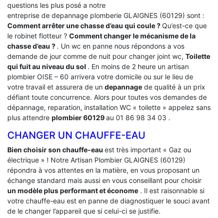
questions les plus posé a notre
entreprise de depannage plomberie GLAIGNES (60129) sont :
Comment arrêter une chasse d’eau qui coule ?
Qu’est-ce que
le robinet flotteur ?
Comment changer le mécanisme de la
chasse d’eau ?
. Un wc en panne nous répondons a vos
demande de jour comme de nuit pour changer joint wc,
Toilette
qui fuit au niveau du sol
. En moins de 2 heure un artisan
plombier OISE – 60 arrivera votre domicile ou sur le lieu de
votre travail et assurera de un
depannage
de qualité à un prix
défiant toute concurrence. Alors pour toutes vos demandes de
dépannage, reparation, installation WC « toilette » appelez sans
plus attendre
plombier 60129
au 01 86 98 34 03 .
CHANGER UN CHAUFFE-EAU
Bien choisir son chauffe-eau
est très important « Gaz ou
électrique » ! Notre Artisan Plombier GLAIGNES (60129)
répondra à vos attentes en la matière, en vous proposant un
échange standard mais aussi en vous conseillant pour choisir
un modèle plus performant et économe
. Il est raisonnable si
votre chauffe-eau est en panne de diagnostiquer le souci avant
de le changer l’appareil que si celui-ci se justifie.