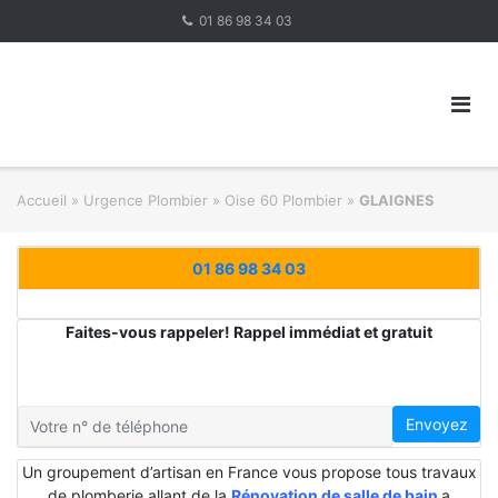
Skip
01 86 98 34 03
to
content
Accueil
»
Urgence Plombier
»
Oise 60 Plombier
»
GLAIGNES
01 86 98 34 03
Faites-vous rappeler! Rappel immédiat et gratuit
Envoyez
Un groupement d’artisan en France vous propose tous travaux
de plomberie allant de la
Rénovation de salle de bain
a