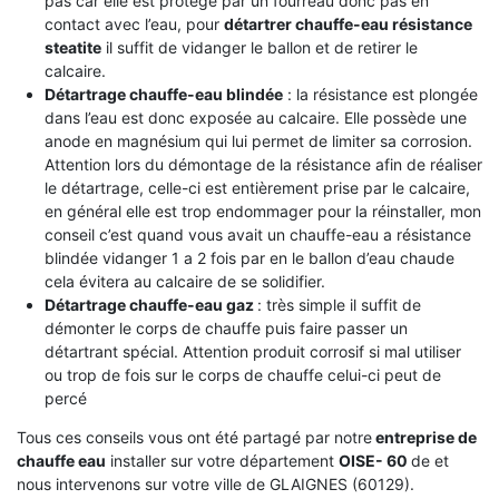
pas car elle est protégé par un fourreau donc pas en
contact avec l’eau, pour
détartrer chauffe-eau résistance
steatite
il suffit de vidanger le ballon et de retirer le
calcaire.
Détartrage chauffe-eau blindée
: la résistance est plongée
dans l’eau est donc exposée au calcaire. Elle possède une
anode en magnésium qui lui permet de limiter sa corrosion.
Attention lors du démontage de la résistance afin de réaliser
le détartrage, celle-ci est entièrement prise par le calcaire,
en général elle est trop endommager pour la réinstaller, mon
conseil c’est quand vous avait un chauffe-eau a résistance
blindée vidanger 1 a 2 fois par en le ballon d’eau chaude
cela évitera au calcaire de se solidifier.
Détartrage chauffe-eau gaz
: très simple il suffit de
démonter le corps de chauffe puis faire passer un
détartrant spécial. Attention produit corrosif si mal utiliser
ou trop de fois sur le corps de chauffe celui-ci peut de
percé
Tous ces conseils vous ont été partagé par notre
entreprise de
chauffe eau
installer sur votre département
OISE- 60
de et
nous intervenons sur votre ville de GLAIGNES (60129).