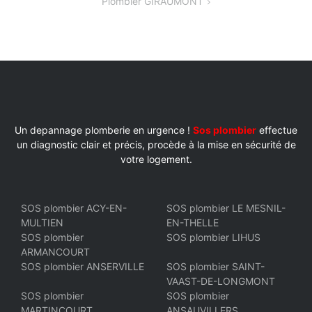
Plombier GIRAUMONT
L’ARTICLE
Un depannage plomberie en urgence !
Sos plombier
effectue
un diagnostic clair et précis, procède à la mise en sécurité de
votre logement.
SOS plombier ACY-EN-
SOS plombier LE MESNIL-
MULTIEN
EN-THELLE
SOS plombier
SOS plombier LIHUS
ARMANCOURT
SOS plombier ANSERVILLE
SOS plombier SAINT-
VAAST-DE-LONGMONT
SOS plombier
SOS plombier
MARTINCOURT
ANSAUVILLERS