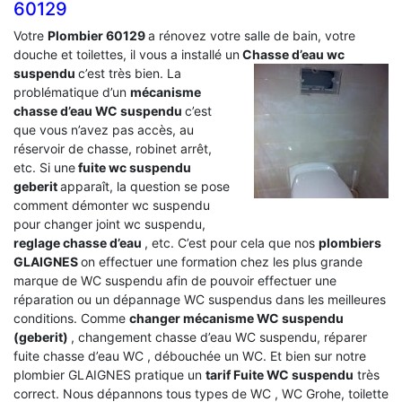
60129
Votre
Plombier 60129
a rénovez votre salle de bain, votre
douche et toilettes, il vous a installé un
Chasse d’eau wc
suspendu
c’est très bien. La
problématique d’un
mécanisme
chasse d’eau WC suspendu
c’est
que vous n’avez pas accès, au
réservoir de chasse, robinet arrêt,
etc. Si une
fuite wc suspendu
geberit
apparaît, la question se pose
comment démonter wc suspendu
pour changer joint wc suspendu,
reglage chasse d’eau
, etc. C’est pour cela que nos
plombiers
GLAIGNES
on effectuer une formation chez les plus grande
marque de WC suspendu afin de pouvoir effectuer une
réparation ou un dépannage WC suspendus dans les meilleures
conditions. Comme
changer mécanisme WC suspendu
(geberit)
, changement chasse d’eau WC suspendu, réparer
fuite chasse d’eau WC , débouchée un WC. Et bien sur notre
plombier GLAIGNES pratique un
tarif Fuite WC suspendu
très
correct. Nous dépannons tous types de WC , WC Grohe, toilette