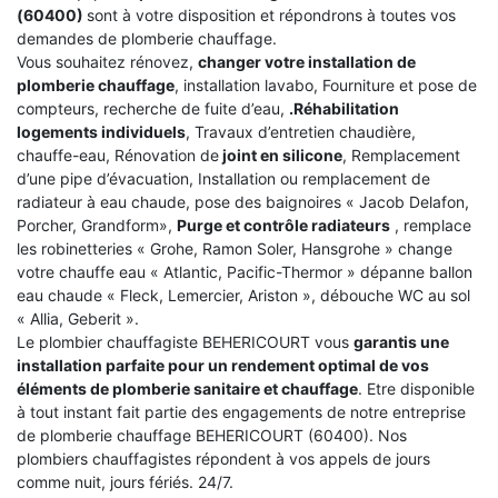
(60400)
sont à votre disposition et répondrons à toutes vos
demandes de plomberie chauffage.
Vous souhaitez rénovez,
changer votre installation de
plomberie chauffage
, installation lavabo, Fourniture et pose de
compteurs, recherche de fuite d’eau,
.Réhabilitation
logements individuels
, Travaux d’entretien chaudière,
chauffe-eau, Rénovation de
joint en silicone
, Remplacement
d’une pipe d’évacuation, Installation ou remplacement de
radiateur à eau chaude, pose des baignoires « Jacob Delafon,
Porcher, Grandform»,
Purge et contrôle radiateurs
, remplace
les robinetteries « Grohe, Ramon Soler, Hansgrohe » change
votre chauffe eau « Atlantic, Pacific-Thermor » dépanne ballon
eau chaude « Fleck, Lemercier, Ariston », débouche WC au sol
« Allia, Geberit ».
Le plombier chauffagiste BEHERICOURT vous
garantis une
installation parfaite pour un rendement optimal de vos
éléments de plomberie sanitaire et chauffage
. Etre disponible
à tout instant fait partie des engagements de notre entreprise
de plomberie chauffage BEHERICOURT (60400). Nos
plombiers chauffagistes répondent à vos appels de jours
comme nuit, jours fériés. 24/7.