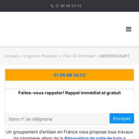
Skip
01 86 98 34 03
to
content
Accueil
»
Urgence Plombier
»
Oise 60 Plombier
»
BEHERICOURT
01 86 98 34 03
Faites-vous rappeler! Rappel immédiat et gratuit
Envoyez
Un groupement d’artisan en France vous propose tous travaux
de plomberie allant de la
Rénovation de salle de bain
a