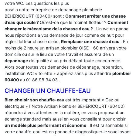
votre WC. Les questions les plus
posé a notre entreprise de depannage plomberie
BEHERICOURT (60400) sont :
Comment arrêter une chasse
d’eau qui coule ?
Qu’est-ce que le robinet flotteur ?
Comment
changer le mécanisme de la chasse d’eau ?
. Un wc en panne
nous répondons a vos demande de jour comme de nuit pour
régler flotteur chasse d’eau,
Remplacer une chasse d’eau
. En
moins de 2 heure un artisan plombier OISE – 60 arrivera votre
domicile ou sur le lieu de votre travail et assurera de un
depannage
de qualité à un prix défiant toute concurrence.
Alors pour toutes vos demandes de dépannage, reparation,
installation WC « toilette » appelez sans plus attendre
plombier
60400
au 01 86 98 34 03 .
CHANGER UN CHAUFFE-EAU
Bien choisir son chauffe-eau
est très important « Gaz ou
électrique » ! Notre Artisan Plombier BEHERICOURT (60400)
répondra à vos attentes en la matière, en vous proposant un
échange standard mais aussi en vous conseillant pour choisir
un modèle plus performant et économe
. Il est raisonnable si
votre chauffe-eau est en panne de diagnostiquer le souci avant