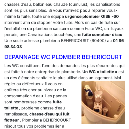
chasses d’eau, ballon eau chaude (cumulus), les canalisations
sont les plus sensibles. Si vous n’arrivez pas à réparer vous-
même la fuite, toute une équipe
urgence plombier OISE -60
intervient afin de stopper votre fuite. Alors en cas de fuite sur
l’installation de plomberie sanitaire comme Fuite WC, un Tuyaux
percés, une Canalisations bouchées, une
fuite compteur d’eau
.
Une seule adresse plombier a BEHERICOURT (60400) au
01 86
98 34 03
DEPANNAGE WC PLOMBIER BEHERICOURT
Les WC constituent l’une des demandes les plus récurrentes qui
est faite à notre entreprise de plomberie.
Un WC « toilette »
est
un des éléments sanitaire le plus utilisé dans un logement.
Mal
régler ou défectueux il vous en
coûtera très cher au niveau de la
consommation d’eau. Les pannes
sont nombreuses comme
fuite
toilette
, probleme chasse d’eau
remplissage,
chasse d’eau qui fuit
flotteur
, Plombier a BEHERICOURT
résout tous vos problèmes lier a