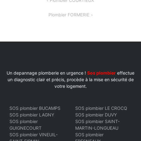
NAVIGATION
Plombier COURTIEUX
DE
Plombier FORMERIE
L’ARTICLE
Un depannage plomberie en urgence !
Sos plombier
effectue
un diagnostic clair et précis, procède à la mise en sécurité de
votre logement.
SOS plombier BUCAMPS
SOS plombier LE CROCQ
SOS plombier LAGNY
SOS plombier DUVY
SOS plombier
SOS plombier SAINT-
GUIGNECOURT
MARTIN-LONGUEAU
SOS plombier VINEUIL-
SOS plombier