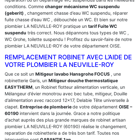
conditions. Comme
changer mécanisme WC suspendu
(geberit)
, changement chasse d’eau WC suspendu, réparer
fuite chasse d’eau WC , débouchée un WC. Et bien sur notre
plombier LA NEUVILLE-ROY pratique un
tarif Fuite WC
suspendu
très correct. Nous dépannons tous types de WC ,
WC Grohe, toilette suspendu ! Profitez du savoir-faire de notre
plombier LA NEUVILLE-ROY de votre département OISE.
REMPLACEMENT ROBINET AVEC L’AIDE DE
VOTRE PLOMBIER LA NEUVILLE-ROY
Que ce soit un
Mitigeur lavabo Hansgrohe FOCUS
, une
robinetterie Garis, un
Mitigeur douche thermostatique
EASYTHERM
, un Robinet flotteur alimentation verticale, un
Mélangeur d’évier monotrou avec bec tube, mitigeur, Douille
d’alimentation avec raccord 12×17, Delabie Tête universelle à
clapet.
Entreprise de plomberie
de votre département
OISE –
60190
intervient dans la journée. Grace a notre politique
d’achat auprès des plus grande marques de robinet artisan
plombier LA NEUVILLE-ROY (60190) réalise le changement,
reparation de robinetterie a de très bon tarif. Toutes nos
intervention sont
GARANTIE 1an.