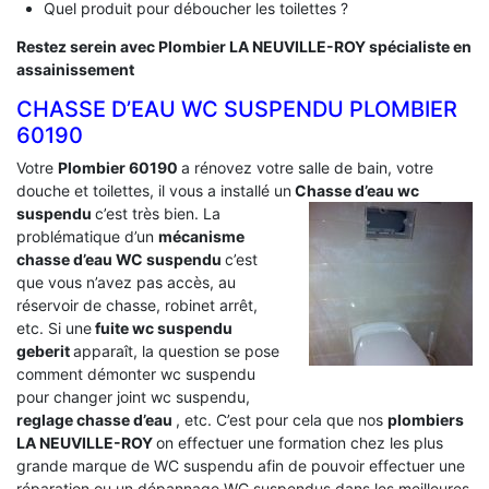
Quel produit pour déboucher les toilettes ?
Restez serein avec Plombier LA NEUVILLE-ROY spécialiste en
assainissement
CHASSE D’EAU WC SUSPENDU PLOMBIER
60190
Votre
Plombier 60190
a rénovez votre salle de bain, votre
douche et toilettes, il vous a installé un
Chasse d’eau wc
suspendu
c’est très bien. La
problématique d’un
mécanisme
chasse d’eau WC suspendu
c’est
que vous n’avez pas accès, au
réservoir de chasse, robinet arrêt,
etc. Si une
fuite wc suspendu
geberit
apparaît, la question se pose
comment démonter wc suspendu
pour changer joint wc suspendu,
reglage chasse d’eau
, etc. C’est pour cela que nos
plombiers
LA NEUVILLE-ROY
on effectuer une formation chez les plus
grande marque de WC suspendu afin de pouvoir effectuer une
réparation ou un dépannage WC suspendus dans les meilleures