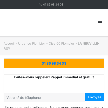
Skip
01 86 98 34 03
to
content
Accueil
»
Urgence Plombier
»
Oise 60 Plombier
»
LA NEUVILLE-
ROY
01 86 98 34 03
Faites-vous rappeler! Rappel immédiat et gratuit
Envoyez
Un groupement d’artisan en France vous propose tous travaux