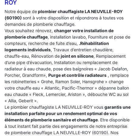
ROY
Notre équipe de
plombier chauffagiste LA NEUVILLE-ROY
(60190)
sont à votre disposition et répondrons à toutes vos
demandes de plomberie chauffage.
Vous souhaitez rénovez,
changer votre installation de
plomberie chauffage
, installation lavabo, Fourniture et pose de
compteurs, recherche de fuite d’eau,
.Réhabilitation
logements individuels
, Travaux d’entretien chaudière,
chauffe-eau, Rénovation de
joint en silicone
, Remplacement
d’une pipe d’évacuation, Installation ou remplacement de
radiateur à eau chaude, pose des baignoires « Jacob Delafon,
Porcher, Grandform»,
Purge et contrôle radiateurs
, remplace
les robinetteries « Grohe, Ramon Soler, Hansgrohe » change
votre chauffe eau « Atlantic, Pacific-Thermor » dépanne ballon
eau chaude « Fleck, Lemercier, Ariston », débouche WC au sol
« Allia, Geberit ».
Le plombier chauffagiste LA NEUVILLE-ROY vous
garantis une
installation parfaite pour un rendement optimal de vos
éléments de plomberie sanitaire et chauffage
. Etre disponible
à tout instant fait partie des engagements de notre entreprise
de plomberie chauffage LA NEUVILLE-ROY (60190). Nos