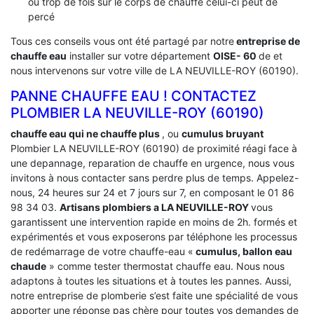
ou trop de fois sur le corps de chauffe celui-ci peut de
percé
Tous ces conseils vous ont été partagé par notre
entreprise de
chauffe eau
installer sur votre département
OISE- 60
de et
nous intervenons sur votre ville de LA NEUVILLE-ROY (60190).
PANNE CHAUFFE EAU ! CONTACTEZ
PLOMBIER LA NEUVILLE-ROY (60190)
chauffe eau qui ne chauffe plus
, ou
cumulus bruyant
Plombier LA NEUVILLE-ROY (60190) de proximité réagi face à
une depannage, reparation de chauffe en urgence, nous vous
invitons à nous contacter sans perdre plus de temps. Appelez-
nous, 24 heures sur 24 et 7 jours sur 7, en composant le 01 86
98 34 03.
Artisans plombiers a LA NEUVILLE-ROY
vous
garantissent une intervention rapide en moins de 2h. formés et
expérimentés et vous exposerons par téléphone les processus
de redémarrage de votre chauffe-eau «
cumulus, ballon eau
chaude
» comme tester thermostat chauffe eau. Nous nous
adaptons à toutes les situations et à toutes les pannes. Aussi,
notre entreprise de plomberie s’est faite une spécialité de vous
apporter une réponse pas chère pour toutes vos demandes de