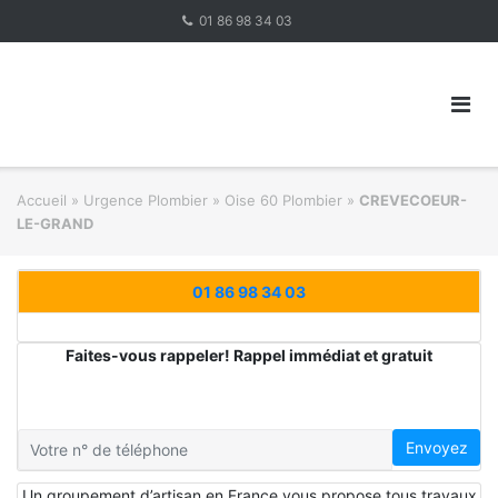
Skip
01 86 98 34 03
to
content
Accueil
»
Urgence Plombier
»
Oise 60 Plombier
»
CREVECOEUR-
LE-GRAND
01 86 98 34 03
Faites-vous rappeler! Rappel immédiat et gratuit
Envoyez
Un groupement d’artisan en France vous propose tous travaux