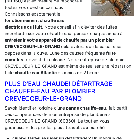
(60360)
est en mesure de répondre a
toutes vos question car nous
Connaissons exactement le
fonctionnement chauffe eau
électrique qui fuit
. Notre conseil afin d’éviter des fuites
importante sur votre chauffe eau, pensez chaque année à
entretenir votre appareil de chauffe par un plombier
CREVECOEUR-LE-GRAND
cela évitera que le calcaire se
dépose dans la cuve. L’une des causes fréquente
fuite
cumulus
provient du calcaire. Notre entreprise de plombier
CREVECOEUR-LE-GRAND est même de réaliser une réparation
fuite
chauffe eau Atlantic
en moins de 2 heure.
PLUS D’EAU CHAUDE! DÉTARTRAGE
CHAUFFE-EAU PAR PLOMBIER
CREVECOEUR-LE-GRAND
Savoir identifier l’origine d’une
panne chauffe-eau
, fait partit
des compétences de mon entreprise de plomberie a
CREVECOEUR-LE-GRAND (60360). Le tout en vous
garantissant les prix les plus attractifs du marché.
Quand faut-il réaliser un détartrage ?
Un manque de