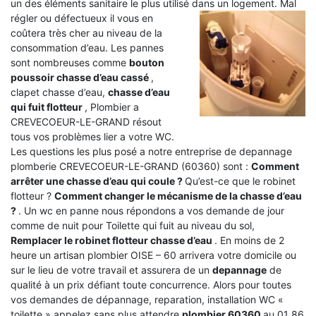
un des éléments sanitaire le plus utilisé dans un logement.
Mal
régler ou défectueux il vous en
coûtera très cher au niveau de la
consommation d’eau. Les pannes
sont nombreuses comme
bouton
poussoir chasse d’eau cassé
,
clapet chasse d’eau,
chasse d’eau
qui fuit flotteur
, Plombier a
CREVECOEUR-LE-GRAND résout
tous vos problèmes lier a votre WC.
Les questions les plus posé a notre entreprise de depannage
plomberie CREVECOEUR-LE-GRAND (60360) sont :
Comment
arrêter une chasse d’eau qui coule ?
Qu’est-ce que le robinet
flotteur ?
Comment changer le mécanisme de la chasse d’eau
?
. Un wc en panne nous répondons a vos demande de jour
comme de nuit pour Toilette qui fuit au niveau du sol,
Remplacer le robinet flotteur chasse d’eau
. En moins de 2
heure un artisan plombier OISE – 60 arrivera votre domicile ou
sur le lieu de votre travail et assurera de un
depannage
de
qualité à un prix défiant toute concurrence. Alors pour toutes
vos demandes de dépannage, reparation, installation WC «
toilette » appelez sans plus attendre
plombier 60360
au 01 86