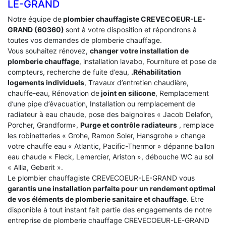
LE-GRAND
Notre équipe de
plombier chauffagiste CREVECOEUR-LE-
GRAND (60360)
sont à votre disposition et répondrons à
toutes vos demandes de plomberie chauffage.
Vous souhaitez rénovez,
changer votre installation de
plomberie chauffage
, installation lavabo, Fourniture et pose de
compteurs, recherche de fuite d’eau,
.Réhabilitation
logements individuels
, Travaux d’entretien chaudière,
chauffe-eau, Rénovation de
joint en silicone
, Remplacement
d’une pipe d’évacuation, Installation ou remplacement de
radiateur à eau chaude, pose des baignoires « Jacob Delafon,
Porcher, Grandform»,
Purge et contrôle radiateurs
, remplace
les robinetteries « Grohe, Ramon Soler, Hansgrohe » change
votre chauffe eau « Atlantic, Pacific-Thermor » dépanne ballon
eau chaude « Fleck, Lemercier, Ariston », débouche WC au sol
« Allia, Geberit ».
Le plombier chauffagiste CREVECOEUR-LE-GRAND vous
garantis une installation parfaite pour un rendement optimal
de vos éléments de plomberie sanitaire et chauffage
. Etre
disponible à tout instant fait partie des engagements de notre
entreprise de plomberie chauffage CREVECOEUR-LE-GRAND