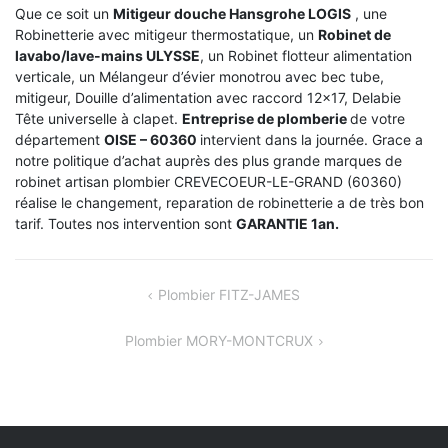
Que ce soit un
Mitigeur douche Hansgrohe LOGIS
, une
Robinetterie avec mitigeur thermostatique, un
Robinet de
lavabo/lave-mains ULYSSE
, un Robinet flotteur alimentation
verticale, un Mélangeur d’évier monotrou avec bec tube,
mitigeur, Douille d’alimentation avec raccord 12×17, Delabie
Tête universelle à clapet.
Entreprise de plomberie
de votre
département
OISE – 60360
intervient dans la journée. Grace a
notre politique d’achat auprès des plus grande marques de
robinet artisan plombier CREVECOEUR-LE-GRAND (60360)
réalise le changement, reparation de robinetterie a de très bon
tarif. Toutes nos intervention sont
GARANTIE 1an.
NAVIGATION
Plombier FITZ-JAMES
DE
Plombier MORY-MONTCRUX
L’ARTICLE