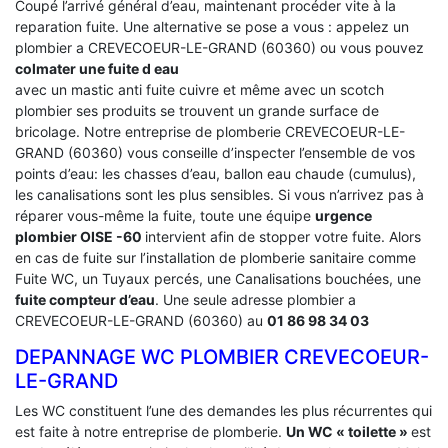
Coupé l’arrivé général d’eau, maintenant procéder vite à la
reparation fuite. Une alternative se pose a vous : appelez un
plombier a CREVECOEUR-LE-GRAND (60360) ou vous pouvez
colmater une fuite d eau
avec un mastic anti fuite cuivre et même avec un scotch
plombier ses produits se trouvent un grande surface de
bricolage. Notre entreprise de plomberie CREVECOEUR-LE-
GRAND (60360) vous conseille d’inspecter l’ensemble de vos
points d’eau: les chasses d’eau, ballon eau chaude (cumulus),
les canalisations sont les plus sensibles. Si vous n’arrivez pas à
réparer vous-même la fuite, toute une équipe
urgence
plombier OISE -60
intervient afin de stopper votre fuite. Alors
en cas de fuite sur l’installation de plomberie sanitaire comme
Fuite WC, un Tuyaux percés, une Canalisations bouchées, une
fuite compteur d’eau
. Une seule adresse plombier a
CREVECOEUR-LE-GRAND (60360) au
01 86 98 34 03
DEPANNAGE WC PLOMBIER CREVECOEUR-
LE-GRAND
Les WC constituent l’une des demandes les plus récurrentes qui
est faite à notre entreprise de plomberie.
Un WC « toilette »
est