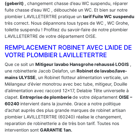
(geberit)
, changement chasse d’eau WC suspendu, réparer
fuite chasse d’eau WC , débouchée un WC. Et bien sur notre
plombier LAVILLETERTRE pratique un
tarif Fuite WC suspendu
très correct. Nous dépannons tous types de WC , WC Grohe,
toilette suspendu ! Profitez du savoir-faire de notre plombier
LAVILLETERTRE de votre département OISE.
REMPLACEMENT ROBINET AVEC L’AIDE DE
VOTRE PLOMBIER LAVILLETERTRE
Que ce soit un
Mitigeur lavabo Hansgrohe rehaussé LOGIS
,
une robinetterie Jacob Delafon, un
Robinet de lavabo/lave-
mains ULYSSE
, un Robinet flotteur alimentation verticale, un
Mélangeur d’évier monotrou avec bec tube, mitigeur, Douille
d’alimentation avec raccord 12×17, Delabie Tête universelle à
clapet.
Entreprise de plomberie
de votre département
OISE –
60240
intervient dans la journée. Grace a notre politique
d’achat auprès des plus grande marques de robinet artisan
plombier LAVILLETERTRE (60240) réalise le changement,
reparation de robinetterie a de très bon tarif. Toutes nos
intervention sont
GARANTIE 1an.