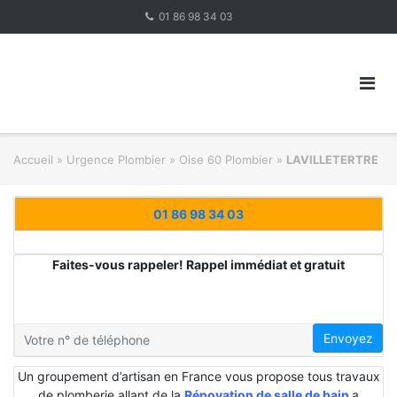
Skip
01 86 98 34 03
to
content
Accueil
»
Urgence Plombier
»
Oise 60 Plombier
»
LAVILLETERTRE
01 86 98 34 03
Faites-vous rappeler! Rappel immédiat et gratuit
Envoyez
Un groupement d’artisan en France vous propose tous travaux
de plomberie allant de la
Rénovation de salle de bain
a