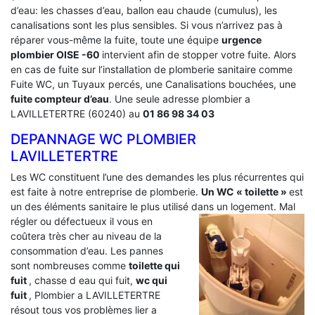
d’eau: les chasses d’eau, ballon eau chaude (cumulus), les
canalisations sont les plus sensibles. Si vous n’arrivez pas à
réparer vous-même la fuite, toute une équipe
urgence
plombier OISE -60
intervient afin de stopper votre fuite. Alors
en cas de fuite sur l’installation de plomberie sanitaire comme
Fuite WC, un Tuyaux percés, une Canalisations bouchées, une
fuite compteur d’eau
. Une seule adresse plombier a
LAVILLETERTRE (60240) au
01 86 98 34 03
DEPANNAGE WC PLOMBIER
LAVILLETERTRE
Les WC constituent l’une des demandes les plus récurrentes qui
est faite à notre entreprise de plomberie.
Un WC « toilette »
est
un des éléments sanitaire le plus utilisé dans un logement.
Mal
régler ou défectueux il vous en
coûtera très cher au niveau de la
consommation d’eau. Les pannes
sont nombreuses comme
toilette qui
fuit
, chasse d eau qui fuit,
wc qui
fuit
, Plombier a LAVILLETERTRE
résout tous vos problèmes lier a