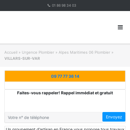
Skip
01 86 98 34 03
to
content
Accueil
»
Urgence Plombier
»
Alpes Maritimes 06 Plombier
»
VILLARS-SUR-VAR
09 77 77 36 14
Faites-vous rappeler! Rappel immédiat et gratuit
Envoyez
Un groupement d’artisan en France vous propose tous travaux