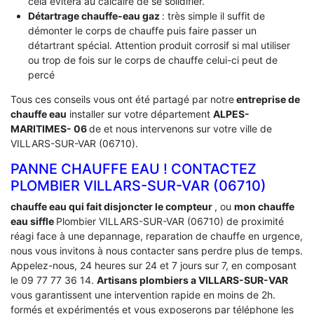
cela évitera au calcaire de se solidifier.
Détartrage chauffe-eau gaz
: très simple il suffit de
démonter le corps de chauffe puis faire passer un
détartrant spécial. Attention produit corrosif si mal utiliser
ou trop de fois sur le corps de chauffe celui-ci peut de
percé
Tous ces conseils vous ont été partagé par notre
entreprise de
chauffe eau
installer sur votre département
ALPES-
MARITIMES- 06
de et nous intervenons sur votre ville de
VILLARS-SUR-VAR (06710).
PANNE CHAUFFE EAU ! CONTACTEZ
PLOMBIER VILLARS-SUR-VAR (06710)
chauffe eau qui fait disjoncter le compteur
, ou
mon chauffe
eau siffle
Plombier VILLARS-SUR-VAR (06710) de proximité
réagi face à une depannage, reparation de chauffe en urgence,
nous vous invitons à nous contacter sans perdre plus de temps.
Appelez-nous, 24 heures sur 24 et 7 jours sur 7, en composant
le 09 77 77 36 14.
Artisans plombiers a VILLARS-SUR-VAR
vous garantissent une intervention rapide en moins de 2h.
formés et expérimentés et vous exposerons par téléphone les