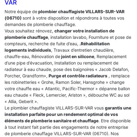
VAR
Notre équipe de
plombier chauffagiste VILLARS-SUR-VAR
(06710)
sont à votre disposition et répondrons à toutes vos
demandes de plomberie chauffage.
Vous souhaitez rénovez,
changer votre installation de
plomberie chauffage
, installation lavabo, Fourniture et pose de
compteurs, recherche de fuite d’eau,
.Réhabilitation
logements individuels
, Travaux d’entretien chaudière,
chauffe-eau, Rénovation de
joint en silicone
, Remplacement
d’une pipe d’évacuation, Installation ou remplacement de
radiateur à eau chaude, pose des baignoires « Jacob Delafon,
Porcher, Grandform»,
Purge et contrôle radiateurs
, remplace
les robinetteries « Grohe, Ramon Soler, Hansgrohe » change
votre chauffe eau « Atlantic, Pacific-Thermor » dépanne ballon
eau chaude « Fleck, Lemercier, Ariston », débouche WC au sol
« Allia, Geberit ».
Le plombier chauffagiste VILLARS-SUR-VAR vous
garantis une
installation parfaite pour un rendement optimal de vos
éléments de plomberie sanitaire et chauffage
. Etre disponible
à tout instant fait partie des engagements de notre entreprise
de plomberie chauffage VILLARS-SUR-VAR (06710). Nos