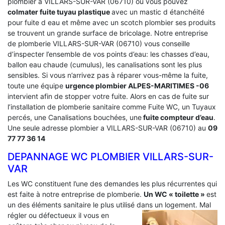
plombier a VILLARS-SUR-VAR (06710) ou vous pouvez
colmater fuite tuyau plastique
avec un mastic d étanchéité
pour fuite d eau et même avec un scotch plombier ses produits
se trouvent un grande surface de bricolage. Notre entreprise
de plomberie VILLARS-SUR-VAR (06710) vous conseille
d’inspecter l’ensemble de vos points d’eau: les chasses d’eau,
ballon eau chaude (cumulus), les canalisations sont les plus
sensibles. Si vous n’arrivez pas à réparer vous-même la fuite,
toute une équipe
urgence plombier ALPES-MARITIMES -06
intervient afin de stopper votre fuite. Alors en cas de fuite sur
l’installation de plomberie sanitaire comme Fuite WC, un Tuyaux
percés, une Canalisations bouchées, une
fuite compteur d’eau
.
Une seule adresse plombier a VILLARS-SUR-VAR (06710) au
09
77 77 36 14
DEPANNAGE WC PLOMBIER VILLARS-SUR-
VAR
Les WC constituent l’une des demandes les plus récurrentes qui
est faite à notre entreprise de plomberie.
Un WC « toilette »
est
un des éléments sanitaire le plus utilisé dans un logement.
Mal
régler ou défectueux il vous en