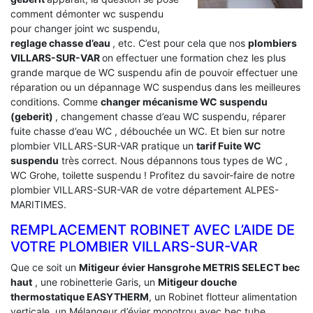
comment démonter wc suspendu
pour changer joint wc suspendu,
reglage chasse d’eau
, etc. C’est pour cela que nos
plombiers
VILLARS-SUR-VAR
on effectuer une formation chez les plus
grande marque de WC suspendu afin de pouvoir effectuer une
réparation ou un dépannage WC suspendus dans les meilleures
conditions. Comme
changer mécanisme WC suspendu
(geberit)
, changement chasse d’eau WC suspendu, réparer
fuite chasse d’eau WC , débouchée un WC. Et bien sur notre
plombier VILLARS-SUR-VAR pratique un
tarif Fuite WC
suspendu
très correct. Nous dépannons tous types de WC ,
WC Grohe, toilette suspendu ! Profitez du savoir-faire de notre
plombier VILLARS-SUR-VAR de votre département ALPES-
MARITIMES.
REMPLACEMENT ROBINET AVEC L’AIDE DE
VOTRE PLOMBIER VILLARS-SUR-VAR
Que ce soit un
Mitigeur évier Hansgrohe METRIS SELECT bec
haut
, une robinetterie Garis, un
Mitigeur douche
thermostatique EASYTHERM
, un Robinet flotteur alimentation
verticale, un Mélangeur d’évier monotrou avec bec tube,