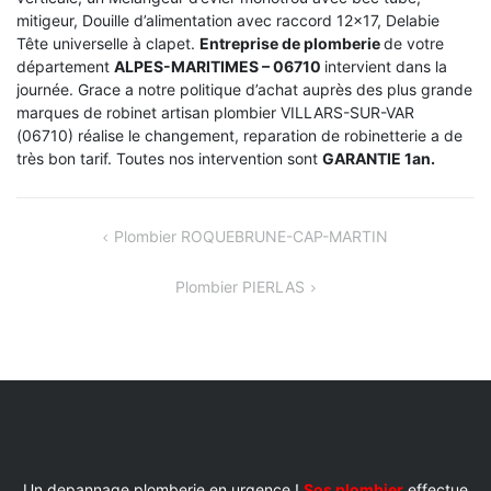
mitigeur, Douille d’alimentation avec raccord 12×17, Delabie
Tête universelle à clapet.
Entreprise de plomberie
de votre
département
ALPES-MARITIMES – 06710
intervient dans la
journée. Grace a notre politique d’achat auprès des plus grande
marques de robinet artisan plombier VILLARS-SUR-VAR
(06710) réalise le changement, reparation de robinetterie a de
très bon tarif. Toutes nos intervention sont
GARANTIE 1an.
NAVIGATION
Plombier ROQUEBRUNE-CAP-MARTIN
DE
Plombier PIERLAS
L’ARTICLE
Un depannage plomberie en urgence !
Sos plombier
effectue