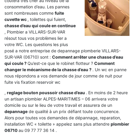
coûtera très cher au niveau de la
consommation d’eau. Les pannes
sont nombreuses comme
fuite
cuvette wc
, toilettes qui fuient,
chasse d’eau qui coule en continue
, Plombier a VILLARS-SUR-VAR
résout tous vos problèmes lier a
votre WC. Les questions les plus
posé a notre entreprise de depannage plomberie VILLARS-
SUR-VAR (06710) sont :
Comment arrêter une chasse d’eau
qui coule ?
Qu’est-ce que le robinet flotteur ?
Comment
changer le mécanisme de la chasse d’eau ?
. Un wc en panne
nous répondons a vos demande de jour comme de nuit pour
fuite vis fixation reservoir wc
,
reglage bouton poussoir chasse d’eau
. En moins de 2 heure
un artisan plombier ALPES-MARITIMES – 06 arrivera votre
domicile ou sur le lieu de votre travail et assurera de un
depannage
de qualité à un prix défiant toute concurrence.
Alors pour toutes vos demandes de dépannage, reparation,
installation WC « toilette » appelez sans plus attendre
plombier
06710
au 09 77 77 36 14 .