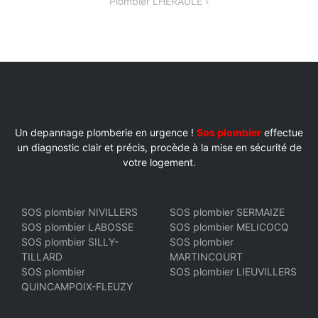
Plombier LHERAULE
L’ARTICLE
Un depannage plomberie en urgence !
Sos plombier
effectue
un diagnostic clair et précis, procède à la mise en sécurité de
votre logement.
SOS plombier NIVILLERS
SOS plombier SERMAIZE
SOS plombier LABOSSE
SOS plombier MELICOCQ
SOS plombier SILLY-
SOS plombier
TILLARD
MARTINCOURT
SOS plombier
SOS plombier LIEUVILLERS
QUINCAMPOIX-FLEUZY