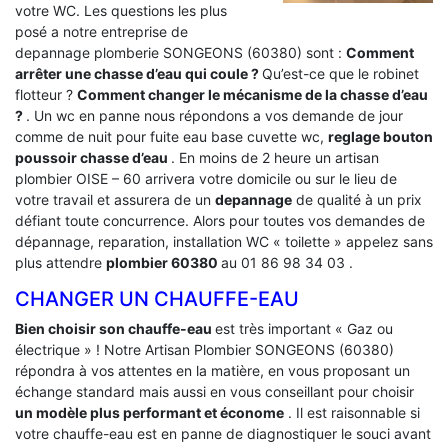
votre WC. Les questions les plus
posé a notre entreprise de
depannage plomberie SONGEONS (60380) sont :
Comment
arrêter une chasse d’eau qui coule ?
Qu’est-ce que le robinet
flotteur ?
Comment changer le mécanisme de la chasse d’eau
?
. Un wc en panne nous répondons a vos demande de jour
comme de nuit pour fuite eau base cuvette wc,
reglage bouton
poussoir chasse d’eau
. En moins de 2 heure un artisan
plombier OISE – 60 arrivera votre domicile ou sur le lieu de
votre travail et assurera de un
depannage
de qualité à un prix
défiant toute concurrence. Alors pour toutes vos demandes de
dépannage, reparation, installation WC « toilette » appelez sans
plus attendre
plombier 60380
au 01 86 98 34 03 .
CHANGER UN CHAUFFE-EAU
Bien choisir son chauffe-eau
est très important « Gaz ou
électrique » ! Notre Artisan Plombier SONGEONS (60380)
répondra à vos attentes en la matière, en vous proposant un
échange standard mais aussi en vous conseillant pour choisir
un modèle plus performant et économe
. Il est raisonnable si
votre chauffe-eau est en panne de diagnostiquer le souci avant