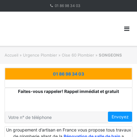
Skip
01 86 98 34 03
to
content
Accueil
»
Urgence Plombier
»
Oise 60 Plombier
»
SONGEONS
01 86 98 34 03
Faites-vous rappeler! Rappel immédiat et gratuit
Envoyez
Un groupement d’artisan en France vous propose tous travaux
de plomberie allant de la
Rénovation de salle de bain
a