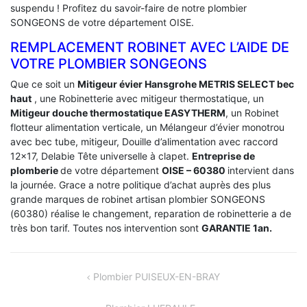
suspendu ! Profitez du savoir-faire de notre plombier
SONGEONS de votre département OISE.
REMPLACEMENT ROBINET AVEC L’AIDE DE
VOTRE PLOMBIER SONGEONS
Que ce soit un
Mitigeur évier Hansgrohe METRIS SELECT bec
haut
, une Robinetterie avec mitigeur thermostatique, un
Mitigeur douche thermostatique EASYTHERM
, un Robinet
flotteur alimentation verticale, un Mélangeur d’évier monotrou
avec bec tube, mitigeur, Douille d’alimentation avec raccord
12×17, Delabie Tête universelle à clapet.
Entreprise de
plomberie
de votre département
OISE – 60380
intervient dans
la journée. Grace a notre politique d’achat auprès des plus
grande marques de robinet artisan plombier SONGEONS
(60380) réalise le changement, reparation de robinetterie a de
très bon tarif. Toutes nos intervention sont
GARANTIE 1an.
NAVIGATION
Plombier PUISEUX-EN-BRAY
DE