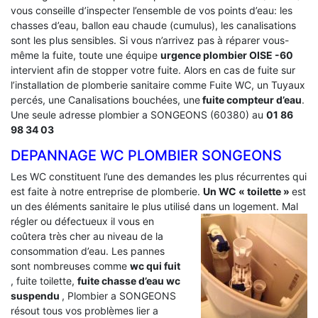
vous conseille d’inspecter l’ensemble de vos points d’eau: les
chasses d’eau, ballon eau chaude (cumulus), les canalisations
sont les plus sensibles. Si vous n’arrivez pas à réparer vous-
même la fuite, toute une équipe
urgence plombier OISE -60
intervient afin de stopper votre fuite. Alors en cas de fuite sur
l’installation de plomberie sanitaire comme Fuite WC, un Tuyaux
percés, une Canalisations bouchées, une
fuite compteur d’eau
.
Une seule adresse plombier a SONGEONS (60380) au
01 86
98 34 03
DEPANNAGE WC PLOMBIER SONGEONS
Les WC constituent l’une des demandes les plus récurrentes qui
est faite à notre entreprise de plomberie.
Un WC « toilette »
est
un des éléments sanitaire le plus utilisé dans un logement.
Mal
régler ou défectueux il vous en
coûtera très cher au niveau de la
consommation d’eau. Les pannes
sont nombreuses comme
wc qui fuit
, fuite toilette,
fuite chasse d’eau wc
suspendu
, Plombier a SONGEONS
résout tous vos problèmes lier a