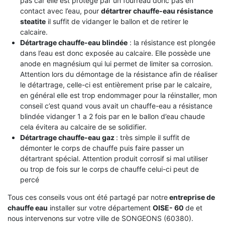
pas car elle est protégé par un fourreau donc pas en
contact avec l’eau, pour
détartrer chauffe-eau résistance
steatite
il suffit de vidanger le ballon et de retirer le
calcaire.
Détartrage chauffe-eau blindée
: la résistance est plongée
dans l’eau est donc exposée au calcaire. Elle possède une
anode en magnésium qui lui permet de limiter sa corrosion.
Attention lors du démontage de la résistance afin de réaliser
le détartrage, celle-ci est entièrement prise par le calcaire,
en général elle est trop endommager pour la réinstaller, mon
conseil c’est quand vous avait un chauffe-eau a résistance
blindée vidanger 1 a 2 fois par en le ballon d’eau chaude
cela évitera au calcaire de se solidifier.
Détartrage chauffe-eau gaz
: très simple il suffit de
démonter le corps de chauffe puis faire passer un
détartrant spécial. Attention produit corrosif si mal utiliser
ou trop de fois sur le corps de chauffe celui-ci peut de
percé
Tous ces conseils vous ont été partagé par notre
entreprise de
chauffe eau
installer sur votre département
OISE- 60
de et
nous intervenons sur votre ville de SONGEONS (60380).