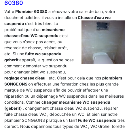
60380
Votre
Plombier 60380
a rénovez votre salle de bain, votre
douche et toilettes, il vous a installé un
Chasse d’eau wc
suspendu
c’est très bien. La
problématique d’un
mécanisme
chasse d’eau WC suspendu
c’est
que vous n’avez pas accès, au
réservoir de chasse, robinet arrêt,
etc. Si une
fuite wc suspendu
geberit
apparaît, la question se pose
comment démonter wc suspendu
pour changer joint wc suspendu,
reglage chasse d’eau
, etc. C’est pour cela que nos
plombiers
SONGEONS
on effectuer une formation chez les plus grande
marque de WC suspendu afin de pouvoir effectuer une
réparation ou un dépannage WC suspendus dans les meilleures
conditions. Comme
changer mécanisme WC suspendu
(geberit)
, changement chasse d’eau WC suspendu, réparer
fuite chasse d’eau WC , débouchée un WC. Et bien sur notre
plombier SONGEONS pratique un
tarif Fuite WC suspendu
très
correct. Nous dépannons tous types de WC , WC Grohe, toilette