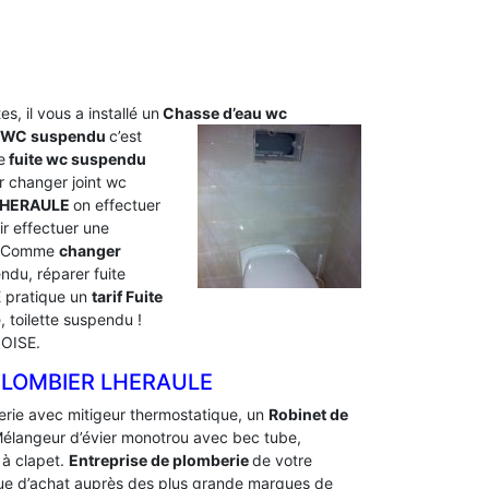
s, il vous a installé un
Chasse d’eau wc
u WC suspendu
c’est
e
fuite wc suspendu
 changer joint wc
 LHERAULE
on effectuer
r effectuer une
s. Comme
changer
du, réparer fuite
 pratique un
tarif Fuite
toilette suspendu !
 OISE.
PLOMBIER LHERAULE
erie avec mitigeur thermostatique, un
Robinet de
n Mélangeur d’évier monotrou avec bec tube,
 à clapet.
Entreprise de plomberie
de votre
tique d’achat auprès des plus grande marques de