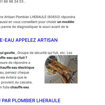
01 86 98 34 03 .
Notre Artisan Plombier LHERAULE (60650) répondra
ussi en vous conseillant pour choisir
un modèle
en panne de diagnostiquer le souci avant de le
E-EAU APPELEZ ARTISAN
qui goutte
, Groupe de sécurité qui fuit, etc. Les
fe-eau qui fuit ?
esure de répondre a
hauffe eau électrique
e eau, pensez chaque
cela évitera que le
s
provient du calcaire.
n fuite
chauffe eau
 PAR PLOMBIER LHERAULE