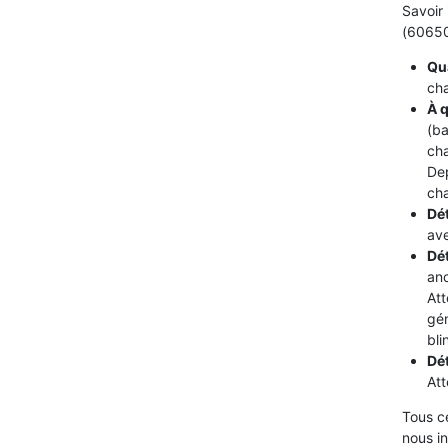
Savoir 
(60650)
Qua
cha
À q
(ba
cha
De
cha
Dét
ave
Dé
ano
Att
gén
bli
Dé
Att
Tous c
nous i