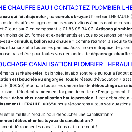
NE CHAUFFE EAU ! CONTACTEZ PLOMBIER LH
e eau qui fait disjoncter
, ou
cumulus bruyant
Plombier LHERAULE (
tion de chauffe en urgence, nous vous invitons à nous contacter sa
 et 7 jours sur 7, en composant le 01 86 98 34 03.
Artisans plombie
 en moins de 2h. formés et expérimentés et vous exposerons par té
e-eau «
cumulus, ballon eau chaude
» comme réarmer la sécurité t
les situations et à toutes les pannes. Aussi, notre entreprise de plomb
ponse pas chère pour toutes vos demandes de
dépannage chauffe
OUCHAGE CANALISATION PLOMBIER LHERAUL
léments sanitaire
évier
, baignoire, lavabo sont relie au tout a l’égou
sation est bouchée ou engorgée
, tous le réseau d’évacuation « ass
LE (60650) répond à toutes les demandes de
débouchage canali
artisans détectent rapidement l’origine de cette de l’engorgement. Pui
cheur,
deboucheur canalisation haute pression
, furet déboucheur k
nissement LHERAULE-60650
nous répondrons a tous vos questions.
l est le meilleur produit pour déboucher une canalisation ?
mment déboucher les tuyaux de canalisation ?
ment déboucher les canalisations naturellement ?