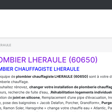
ERAULE
OMBIER LHERAULE (60650)
MBIER CHAUFFAGISTE LHERAULE
équipe de
plombier chauffagiste LHERAULE (60650)
sont à votre 
mberie chauffage.
ouhaitez rénovez,
changer votre installation de plomberie chauffa
urs, recherche de fuite d’eau,
.Réhabilitation logements individuel
tion de
joint en silicone
, Remplacement d’une pipe d’évacuation, In
, pose des baignoires « Jacob Delafon, Porcher, Grandform»,
Purge 
e, Ramon Soler, Hansgrohe » change votre chauffe eau « Atlantic, P