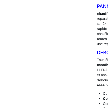
PAN
chauff
repara
sur 24
rapide
chauff
toutes 
une ré
DEB
Tous é
canali
LHERAU
et nos 
debou
assai
Que
Co
Com