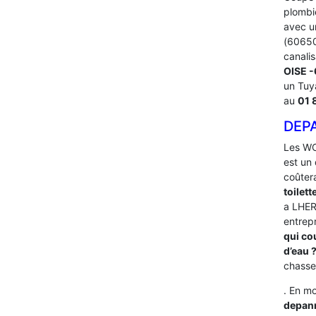
plombi
avec u
(60650)
canalis
OISE 
un Tuy
au
01 
DEP
Les WC
est un 
coûter
toilett
a LHER
entrep
qui co
d’eau 
chasse
. En mo
depan