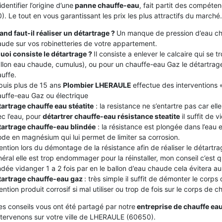
identifier l’origine d’une
panne chauffe-eau
, fait partit des compét
. Le tout en vous garantissant les prix les plus attractifs du marché.
nd faut-il réaliser un détartrage ?
Un manque de pression d’eau ch
ude sur vos robinetteries de votre appartement.
uoi consiste le détartrage ?
Il consiste a enlever le calcaire qui se
llon eau chaude, cumulus), ou pour un chauffe-eau Gaz le détartrage
uffe.
puis plus de 15 ans
Plombier LHERAULE
effectue des interventions «
uffe-eau Gaz ou électrique
artrage chauffe eau stéatite
: la resistance ne s’entartre pas car el
c l’eau, pour
détartrer chauffe-eau résistance steatite
il suffit de v
tartrage chauffe-eau blindée
: la résistance est plongée dans l’eau
de en magnésium qui lui permet de limiter sa corrosion.
ention lors du démontage de la résistance afin de réaliser le détartrag
éral elle est trop endommager pour la réinstaller, mon conseil c’est
ndée vidanger 1 a 2 fois par en le ballon d’eau chaude cela évitera au c
tartrage chauffe-eau gaz
: très simple il suffit de démonter le corps
ention produit corrosif si mal utiliser ou trop de fois sur le corps de 
es conseils vous ont été partagé par notre
entreprise de chauffe ea
ntervenons sur votre ville de LHERAULE (60650).