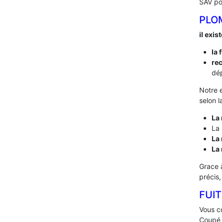
SAV po
PLO
il exis
la 
rec
dép
Notre 
selon l
La 
La 
La 
La
Grace 
précis
FUIT
Vous co
Coupé l