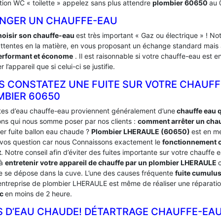
ation WC « toilette » appelez sans plus attendre
plombier 60650
au 
NGER UN CHAUFFE-EAU
hoisir son chauffe-eau
est très important « Gaz ou électrique » ! 
attentes en la matière, en vous proposant un échange standard mais a
erformant et économe
. Il est raisonnable si votre chauffe-eau est 
 l’appareil que si celui-ci se justifie.
S CONSTATEZ UNE FUITE SUR VOTRE CHAUFF
MBIER 60650
ites d’eau chauffe-eau proviennent généralement d’une
chauffe eau 
ons qui nous somme poser par nos clients :
comment arrêter un chauf
er fuite ballon eau chaude ?
Plombier LHERAULE (60650)
est en m
 vos question car nous Connaissons exactement le
fonctionnement c
t
. Notre conseil afin d’éviter des fuites importante sur votre chauff
 à
entretenir votre appareil de chauffe par un plombier LHERAULE
re se dépose dans la cuve. L’une des causes fréquente
fuite cumulu
entreprise de plombier LHERAULE est même de réaliser une réparatio
ic
en moins de 2 heure.
S D’EAU CHAUDE! DÉTARTRAGE CHAUFFE-EAU