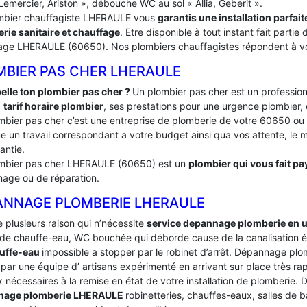
Lemercier, Ariston », débouche WC au sol « Allia, Geberit ».
mbier chauffagiste LHERAULE vous
garantis une installation parfa
rie sanitaire et chauffage
. Etre disponible à tout instant fait part
age LHERAULE (60650). Nos plombiers chauffagistes répondent à vos 
MBIER PAS CHER LHERAULE
elle ton plombier pas cher ?
Un plombier pas cher est un profession
:
tarif horaire plombier
, ses prestations pour une urgence plombier, 
mbier pas cher c’est une entreprise de plomberie de votre 60650 o
e un travail correspondant a votre budget ainsi qua vos attente, le ma
antie.
mbier pas cher LHERAULE (60650) est un
plombier qui vous fait pay
age ou de réparation.
ANNAGE PLOMBERIE LHERAULE
te plusieurs raison qui n’nécessite
service depannage plomberie en 
de chauffe-eau, WC bouchée qui déborde cause de la canalisation é
uffe-eau
impossible a stopper par le robinet d’arrêt. Dépannage p
par une équipe d’ artisans expérimenté en arrivant sur place très rapi
 nécessaires à la remise en état de votre installation de plomberie.
nage plomberie LHERAULE
robinetteries, chauffes-eaux, salles de 