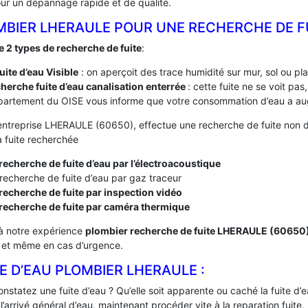
ur un dépannage rapide et de qualité.
MBIER LHERAULE POUR UNE RECHERCHE DE F
te 2 types de recherche de fuite
:
fuite d’eau Visible
: on aperçoit des trace humidité sur mur, sol ou pl
herche fuite d’eau canalisation enterrée
: cette fuite ne se voit pa
artement du OISE vous informe que votre consommation d’eau a aug
entreprise LHERAULE (60650), effectue une recherche de fuite non de
a fuite recherchée
recherche de fuite d’eau par l’électroacoustique
recherche de fuite d’eau par gaz traceur
recherche de fuite par inspection vidéo
 recherche de fuite par caméra thermique
à notre expérience
plombier recherche de fuite LHERAULE (60650
, et même en cas d’urgence.
E D’EAU PLOMBIER LHERAULE :
nstatez une fuite d’eau ? Qu’elle soit apparente ou caché la fuite d
’arrivé général d’eau, maintenant procéder vite à la reparation fuite