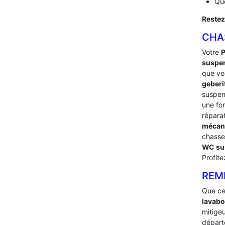
Que
Restez
CHA
Votre
suspe
que vou
geberi
suspe
une fo
répara
mécan
chasse
WC su
Profit
REM
Que ce
lavab
mitigeu
dépar