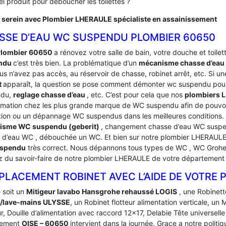
l produit pour déboucher les toilettes ?
 serein avec Plombier LHERAULE spécialiste en assainissement
SSE D’EAU WC SUSPENDU PLOMBIER 60650
Plombier 60650
a rénovez votre salle de bain, votre douche et toilette
ndu
c’est très bien. La problématique d’un
mécanisme chasse d’ea
s n’avez pas accès, au réservoir de chasse, robinet arrêt, etc. Si un
t
apparaît, la question se pose comment démonter wc suspendu pour
ndu,
reglage chasse d’eau
, etc. C’est pour cela que nos
plombiers
rmation chez les plus grande marque de WC suspendu afin de pouvoi
tion ou un dépannage WC suspendus dans les meilleures condition
isme WC suspendu (geberit)
, changement chasse d’eau WC suspen
 d’eau WC , débouchée un WC. Et bien sur notre plombier LHERAULE
spendu
très correct. Nous dépannons tous types de WC , WC Grohe, 
ez du savoir-faire de notre plombier LHERAULE de votre département
PLACEMENT ROBINET AVEC L’AIDE DE VOTRE 
 soit un
Mitigeur lavabo Hansgrohe rehaussé LOGIS
, une Robinett
o/lave-mains ULYSSE
, un Robinet flotteur alimentation verticale, u
r, Douille d’alimentation avec raccord 12×17, Delabie Tête universelle
tement
OISE – 60650
intervient dans la journée. Grace a notre poli