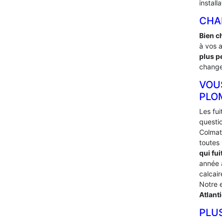
install
CHA
Bien c
à vos 
plus p
changer
VOU
PLO
Les fu
questi
Colmat
toutes
qui fui
année
calcai
Notre 
Atlant
PLU