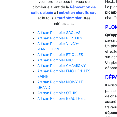
Fleck, 
vous propose tous travaux de
Le plo
plomberie allant de la
Rénovation de
plombe
salle de bain
a l’
entretien chauffe eau
chauff
et le tous a
tarif plombier
très
intéressant.
PLO
Artisan Plombier SACLAS
Qu’app
Artisan Plombier PERTHES
savoir 
Artisan Plombier VINCY-
Un plo
MANOEUVRE
effectu
Artisan Plombier ETIOLLES
sûr gar
Artisan Plombier NICE
Un plo
Artisan Plombier CHAMIGNY
dépann
Artisan Plombier ENGHIEN-LES-
DÉP
BAINS
Artisan Plombier NOISY-LE-
Il exis
GRAND
panne 
Artisan Plombier OTHIS
de cha
Artisan Plombier BEAUTHEIL
assuré 
travaux
dépan