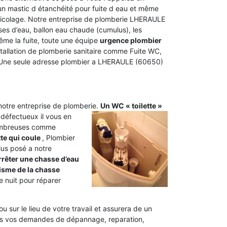
n mastic d étanchéité pour fuite d eau et même
ricolage. Notre entreprise de plomberie LHERAULE
ses d’eau, ballon eau chaude (cumulus), les
même la fuite, toute une équipe
urgence plombier
installation de plomberie sanitaire comme Fuite WC,
 Une seule adresse plombier a LHERAULE (60650)
 notre entreprise de plomberie.
Un WC « toilette »
 défectueux il vous en
nombreuses comme
tte qui coule
, Plombier
lus posé a notre
êter une chasse d’eau
sme de la chasse
 nuit pour réparer
u sur le lieu de votre travail et assurera de un
utes vos demandes de dépannage, reparation,