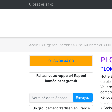
Skip
01 86 98 34 03
to
content
Accueil
»
Urgence Plombier
»
Oise 60 Plombier
»
LH
PL
01 86 98 34 03
PLO
Faites-vous rappeler! Rappel
Notre 
immédiat et gratuit
de plo
Vous s
compte
Rénova
Envoyez
chaude
« Groh
Un groupement d’artisan en France