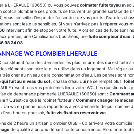
er a LHERAULE (60650) ou vous pouvez
colmater fuite tuyau
avec u
n scotch plomberie ses produits se trouvent un grande surface de b
 vous conseille d’inspecter l’ensemble de vos points d’eau: les chas
ations sont les plus sensibles. Si vous n’arrivez pas à réparer vous-
-60
intervient afin de stopper votre fuite. Alors en cas de fuite sur l’
aux percés, une Canalisations bouchées, une
fuite compteur d’eau
.
86 98 34 03
ANNAGE WC PLOMBIER LHERAULE
 constituent l’une des demandes les plus récurrentes qui est faite à
des éléments sanitaire le plus utilisé dans un logement.
Mal régler ou
a très cher au niveau de la consommation d’eau. Les pannes sont 
e qui fuit au niveau du sol
, chasse d’eau qui ne se remplit plus,
toile
AULE résout tous vos problèmes lier a votre WC. Les questions les p
rise de depannage plomberie LHERAULE (60650) sont :
Comment arr
ule ?
Qu’est-ce que le robinet flotteur ?
Comment changer le mécani
?
. Un wc en panne nous répondons a vos demande de jour comme de
 d’eau bouton poussoir,
fuite vis fixation reservoir wc
ins de 2 heure un artisan plombier OISE – 60 arrivera votre domicile o
nage
de qualité à un prix défiant toute concurrence. Alors pour to