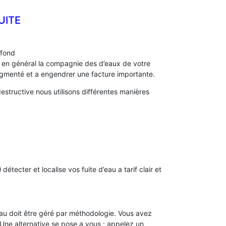
UITE
afond
s, en général la compagnie des d’eaux de votre
menté et a engendrer une facture importante.
structive nous utilisons différentes manières
)
détecter et localise vos fuite d’eau a tarif clair et
’eau doit être géré par méthodologie. Vous avez
. Une alternative se pose a vous : appelez un