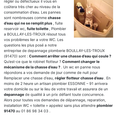
régler ou défectueux il vous en
coûtera très cher au niveau de la
consommation d’eau. Les pannes
sont nombreuses comme
chasse
d’eau qui ne se remplit plus
, fuite
reservoir wc,
fuite toilette
, Plombier
a BOULLAY-LES-TROUX résout tous
vos problèmes lier a votre WC. Les
questions les plus posé a notre
entreprise de depannage plomberie BOULLAY-LES-TROUX
(91470) sont :
Comment arrêter une chasse d’eau qui coule ?
Qu’est-ce que le robinet flotteur ?
Comment changer le
mécanisme de la chasse d’eau ?
. Un wc en panne nous
répondons a vos demande de jour comme de nuit pour
Remplacer une chasse d’eau,
régler flotteur chasse d’eau
. En
moins de 2 heure un artisan plombier ESSONNE – 91 arrivera
votre domicile ou sur le lieu de votre travail et assurera de un
depannage
de qualité à un prix défiant toute concurrence.
Alors pour toutes vos demandes de dépannage, reparation,
installation WC « toilette » appelez sans plus attendre
plombier
91470
au 01 86 98 34 03 .