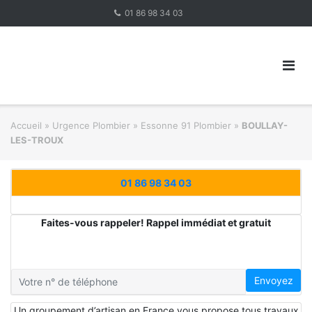
Skip
01 86 98 34 03
to
content
Accueil
»
Urgence Plombier
»
Essonne 91 Plombier
»
BOULLAY-
LES-TROUX
01 86 98 34 03
Faites-vous rappeler! Rappel immédiat et gratuit
Envoyez
Un groupement d’artisan en France vous propose tous travaux