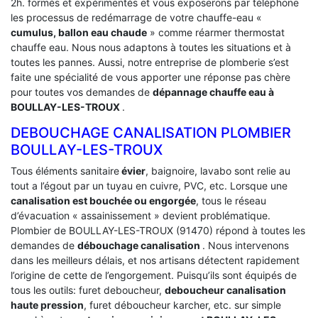
2h. formés et expérimentés et vous exposerons par téléphone
les processus de redémarrage de votre chauffe-eau «
cumulus, ballon eau chaude
» comme réarmer thermostat
chauffe eau. Nous nous adaptons à toutes les situations et à
toutes les pannes. Aussi, notre entreprise de plomberie s’est
faite une spécialité de vous apporter une réponse pas chère
pour toutes vos demandes de
dépannage chauffe eau à
BOULLAY-LES-TROUX
.
DEBOUCHAGE CANALISATION PLOMBIER
BOULLAY-LES-TROUX
Tous éléments sanitaire
évier
, baignoire, lavabo sont relie au
tout a l’égout par un tuyau en cuivre, PVC, etc. Lorsque une
canalisation est bouchée ou engorgée
, tous le réseau
d’évacuation « assainissement » devient problématique.
Plombier de BOULLAY-LES-TROUX (91470) répond à toutes les
demandes de
débouchage canalisation
. Nous intervenons
dans les meilleurs délais, et nos artisans détectent rapidement
l’origine de cette de l’engorgement. Puisqu’ils sont équipés de
tous les outils: furet deboucheur,
deboucheur canalisation
haute pression
, furet déboucheur karcher, etc. sur simple