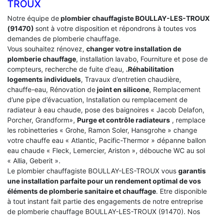
TROUX
Notre équipe de
plombier chauffagiste BOULLAY-LES-TROUX
(91470)
sont à votre disposition et répondrons à toutes vos
demandes de plomberie chauffage.
Vous souhaitez rénovez,
changer votre installation de
plomberie chauffage
, installation lavabo, Fourniture et pose de
compteurs, recherche de fuite d’eau,
.Réhabilitation
logements individuels
, Travaux d’entretien chaudière,
chauffe-eau, Rénovation de
joint en silicone
, Remplacement
d’une pipe d’évacuation, Installation ou remplacement de
radiateur à eau chaude, pose des baignoires « Jacob Delafon,
Porcher, Grandform»,
Purge et contrôle radiateurs
, remplace
les robinetteries « Grohe, Ramon Soler, Hansgrohe » change
votre chauffe eau « Atlantic, Pacific-Thermor » dépanne ballon
eau chaude « Fleck, Lemercier, Ariston », débouche WC au sol
« Allia, Geberit ».
Le plombier chauffagiste BOULLAY-LES-TROUX vous
garantis
une installation parfaite pour un rendement optimal de vos
éléments de plomberie sanitaire et chauffage
. Etre disponible
à tout instant fait partie des engagements de notre entreprise
de plomberie chauffage BOULLAY-LES-TROUX (91470). Nos