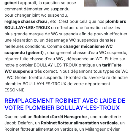
geberit
apparaît, la question se pose
comment démonter wc suspendu
pour changer joint wc suspendu,
reglage chasse d’eau
, etc. C’est pour cela que nos
plombiers
BOULLAY-LES-TROUX
on effectuer une formation chez les
plus grande marque de WC suspendu afin de pouvoir effectuer
une réparation ou un dépannage WC suspendus dans les
meilleures conditions. Comme
changer mécanisme WC
suspendu (geberit)
, changement chasse d’eau WC suspendu,
réparer fuite chasse d’eau WC , débouchée un WC. Et bien sur
notre plombier BOULLAY-LES-TROUX pratique un
tarif Fuite
WC suspendu
très correct. Nous dépannons tous types de WC
, WC Grohe, toilette suspendu ! Profitez du savoir-faire de notre
plombier BOULLAY-LES-TROUX de votre département
ESSONNE.
REMPLACEMENT ROBINET AVEC L’AIDE DE
VOTRE PLOMBIER BOULLAY-LES-TROUX
Que ce soit un
Robinet d’arrêt Hansgrohe
, une robinetterie
Jacob Delafon, un
Robinet flotteur alimentation verticale
, un
Robinet flotteur alimentation verticale, un Mélangeur d’évier