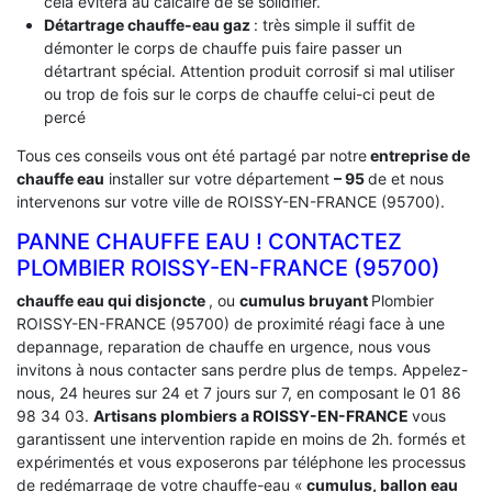
cela évitera au calcaire de se solidifier.
Détartrage chauffe-eau gaz
: très simple il suffit de
démonter le corps de chauffe puis faire passer un
détartrant spécial. Attention produit corrosif si mal utiliser
ou trop de fois sur le corps de chauffe celui-ci peut de
percé
Tous ces conseils vous ont été partagé par notre
entreprise de
chauffe eau
installer sur votre département
– 95
de et nous
intervenons sur votre ville de ROISSY-EN-FRANCE (95700).
PANNE CHAUFFE EAU ! CONTACTEZ
PLOMBIER ROISSY-EN-FRANCE (95700)
chauffe eau qui disjoncte
, ou
cumulus bruyant
Plombier
ROISSY-EN-FRANCE (95700) de proximité réagi face à une
depannage, reparation de chauffe en urgence, nous vous
invitons à nous contacter sans perdre plus de temps. Appelez-
nous, 24 heures sur 24 et 7 jours sur 7, en composant le 01 86
98 34 03.
Artisans plombiers a ROISSY-EN-FRANCE
vous
garantissent une intervention rapide en moins de 2h. formés et
expérimentés et vous exposerons par téléphone les processus
de redémarrage de votre chauffe-eau «
cumulus, ballon eau