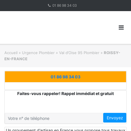
Skip
01 86 98 34 03
to
content
Accueil
»
Urgence Plombier
»
Val d’Oise 95 Plombier
»
ROISSY-
EN-FRANCE
01 86 98 34 03
Faites-vous rappeler! Rappel immédiat et gratuit
Envoyez
Un groupement d’artisan en France vous propose tous travaux