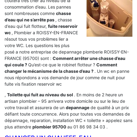
coûtera très cher au niveau de la
consommation d’eau. Les pannes
sont nombreuses comme
chasse
d’eau qui ne s’arrête pas
, chasse
d’eau qui fuit flotteur,
fuite reservoir
wc
, Plombier a ROISSY-EN-FRANCE
résout tous vos problèmes lier a
votre WC. Les questions les plus
posé a notre entreprise de depannage plomberie ROISSY-EN-
FRANCE (95700) sont :
Comment arrêter une chasse d’eau
qui coule ?
Qu’est-ce que le robinet flotteur ?
Comment
changer le mécanisme de la chasse d’eau ?
. Un wc en panne
nous répondons a vos demande de jour comme de nuit pour
fuite vis fixation reservoir wc
,
Toilette qui fuit au niveau du sol
. En moins de 2 heure un
artisan plombier – 95 arrivera votre domicile ou sur le lieu de
votre travail et assurera de un
depannage
de qualité à un prix
défiant toute concurrence. Alors pour toutes vos demandes de
dépannage, reparation, installation WC « toilette » appelez sans
plus attendre
plombier 95700
au 01 86 98 34 03 .