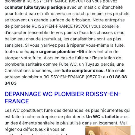
plombier a ROISSY-EN-FRANCE (95700) ou vous pouvez
colmater fuite tuyau plastique
avec un mastic d étanchéité
pour fuite d eau et même avec un scotch plombier ses produits
se trouvent un grande surface de bricolage. Notre entreprise
de plomberie ROISSY-EN-FRANCE (95700) vous conseille
d’inspecter l’ensemble de vos points d’eau: les chasses d’eau,
ballon eau chaude (cumulus), les canalisations sont les plus
sensibles. Si vous n’arrivez pas à réparer vous-même la fuite,
toute une équipe
urgence plombier -95
intervient afin de
stopper votre fuite. Alors en cas de fuite sur l’installation de
plomberie sanitaire comme Fuite WC, un Tuyaux percés, une
Canalisations bouchées, une
fuite compteur d’eau
. Une seule
adresse plombier a ROISSY-EN-FRANCE (95700) au
01 86 98
34 03
DEPANNAGE WC PLOMBIER ROISSY-EN-
FRANCE
Les WC constituent l’une des demandes les plus récurrentes qui
est faite à notre entreprise de plomberie.
Un WC « toilette »
est
un des éléments sanitaire le plus utilisé dans un logement.
Mal
régler ou défectueux il vous en