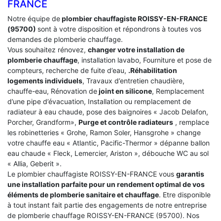
FRANCE
Notre équipe de
plombier chauffagiste ROISSY-EN-FRANCE
(95700)
sont à votre disposition et répondrons à toutes vos
demandes de plomberie chauffage.
Vous souhaitez rénovez,
changer votre installation de
plomberie chauffage
, installation lavabo, Fourniture et pose de
compteurs, recherche de fuite d’eau,
.Réhabilitation
logements individuels
, Travaux d’entretien chaudière,
chauffe-eau, Rénovation de
joint en silicone
, Remplacement
d’une pipe d’évacuation, Installation ou remplacement de
radiateur à eau chaude, pose des baignoires « Jacob Delafon,
Porcher, Grandform»,
Purge et contrôle radiateurs
, remplace
les robinetteries « Grohe, Ramon Soler, Hansgrohe » change
votre chauffe eau « Atlantic, Pacific-Thermor » dépanne ballon
eau chaude « Fleck, Lemercier, Ariston », débouche WC au sol
« Allia, Geberit ».
Le plombier chauffagiste ROISSY-EN-FRANCE vous
garantis
une installation parfaite pour un rendement optimal de vos
éléments de plomberie sanitaire et chauffage
. Etre disponible
à tout instant fait partie des engagements de notre entreprise
de plomberie chauffage ROISSY-EN-FRANCE (95700). Nos