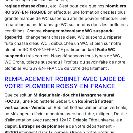
reglage chasse d’eau
, etc. C’est pour cela que nos
plombiers
ROISSY-EN-FRANCE
on effectuer une formation chez les plus
grande marque de WC suspendu afin de pouvoir effectuer une
réparation ou un dépannage WC suspendus dans les meilleures
conditions. Comme
changer mécanisme WC suspendu
(geberit)
, changement chasse d’eau WC suspendu, réparer
fuite chasse d’eau WC , débouchée un WC. Et bien sur notre
plombier ROISSY-EN-FRANCE pratique un
tarif Fuite WC
suspendu
très correct. Nous dépannons tous types de WC ,
WC Grohe, toilette suspendu ! Profitez du savoir-faire de notre
plombier ROISSY-EN-FRANCE de votre département .
REMPLACEMENT ROBINET AVEC L’AIDE DE
VOTRE PLOMBIER ROISSY-EN-FRANCE
Que ce soit un
Mitigeur bain-douche Hansgrohe mural
FOCUS
, une Robinetterie Geberit, un
Robinet à flotteur
vertical pour Veneto
, un Robinet flotteur alimentation verticale,
un Mélangeur d’évier monotrou avec bec tube, mitigeur, Douille
d’alimentation avec raccord 12×17, Delabie Tête universelle à
clapet.
Entreprise de plomberie
de votre département
–
95700
intervient dans la journée. Grace a notre politique