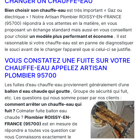
CHANGER UN CHAUFFE-EAU
Bien choisir son chauffe-eau
est très important « Gaz ou
électrique » ! Notre Artisan Plombier ROISSY-EN-FRANCE
(95700) répondra à vos attentes en la matière, en vous
proposant un échange standard mais aussi en vous conseillant
pour choisir
un modèle plus performant et économe
. Il est
raisonnable si votre chauffe-eau est en panne de diagnostiquer
le souci avant de le changer l’appareil que si celui-ci se justifie.
VOUS CONSTATEZ UNE FUITE SUR VOTRE
CHAUFFE-EAU APPELEZ ARTISAN
PLOMBIER 95700
Les fuites d’eau chauffe-eau proviennent généralement d’une
ballon d eau chaude qui goutte
, Groupe de sécurité qui fuit,
etc. Les questions qui nous somme poser par nos clients :
comment arrêter un chauffe-eau qui
fuit ?
Colmater fuite ballon eau
chaude ?
Plombier ROISSY-EN-
FRANCE (95700)
est en mesure de
répondre a toutes vos question car
nous Connaissons exactement le