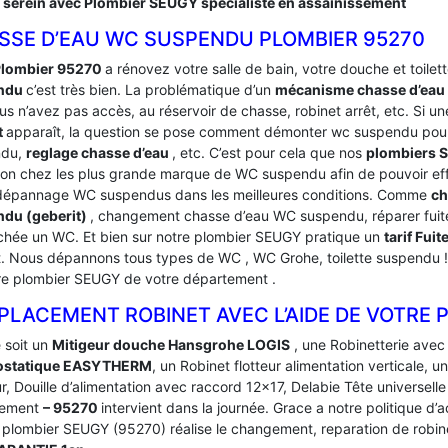
 serein avec Plombier SEUGY spécialiste en assainissement
SSE D’EAU WC SUSPENDU PLOMBIER 95270
Plombier 95270
a rénovez votre salle de bain, votre douche et toilette
ndu
c’est très bien. La problématique d’un
mécanisme chasse d’ea
s n’avez pas accès, au réservoir de chasse, robinet arrêt, etc. Si un
t
apparaît, la question se pose comment démonter wc suspendu pour
ndu,
reglage chasse d’eau
, etc. C’est pour cela que nos
plombiers
ion chez les plus grande marque de WC suspendu afin de pouvoir eff
dépannage WC suspendus dans les meilleures conditions. Comme
ch
du (geberit)
, changement chasse d’eau WC suspendu, réparer fuit
hée un WC. Et bien sur notre plombier SEUGY pratique un
tarif Fu
t. Nous dépannons tous types de WC , WC Grohe, toilette suspendu ! P
re plombier SEUGY de votre département .
PLACEMENT ROBINET AVEC L’AIDE DE VOTRE 
 soit un
Mitigeur douche Hansgrohe LOGIS
, une Robinetterie avec
ostatique EASYTHERM
, un Robinet flotteur alimentation verticale,
r, Douille d’alimentation avec raccord 12×17, Delabie Tête universelle
tement
– 95270
intervient dans la journée. Grace a notre politique 
 plombier SEUGY (95270) réalise le changement, reparation de robinet