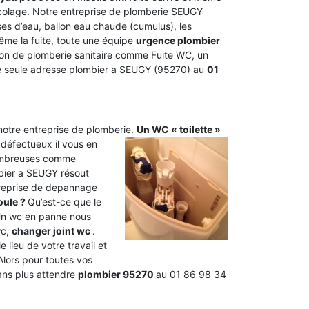
icolage. Notre entreprise de plomberie SEUGY
ses d’eau, ballon eau chaude (cumulus), les
même la fuite, toute une équipe
urgence plombier
lation de plomberie sanitaire comme Fuite WC, un
e seule adresse plombier a SEUGY (95270) au
01
 notre entreprise de plomberie.
Un WC « toilette »
 défectueux il vous en
nombreuses comme
bier a SEUGY résout
ntreprise de depannage
oule ?
Qu’est-ce que le
Un wc en panne nous
wc,
changer joint wc
.
 lieu de votre travail et
Alors pour toutes vos
ans plus attendre
plombier 95270
au 01 86 98 34