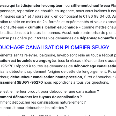
e eau qui fait disjoncter le compteur
, ou
sifflement chauffe eau
Pl
pannage, reparation de chauffe en urgence, nous vous invitons à no
24 heures sur 24 et 7 jours sur 7, en composant le 01 86 98 34 03.
A
ention rapide en moins de 2h. formés et expérimentés et vous expos
re chauffe-eau «
cumulus, ballon eau chaude
» comme mettre chauf
les situations et à toutes les pannes. Aussi, notre entreprise de plomb
ponse pas chère pour toutes vos demandes de
dépannage chauffe
OUCHAGE CANALISATION PLOMBIER SEUGY
léments sanitaire
évier
, baignoire, lavabo sont relie au tout a l’égou
sation est bouchée ou engorgée
, tous le réseau d’évacuation « ass
(95270) répond à toutes les demandes de
débouchage canalisati
isans détectent rapidement l’origine de cette de l’engorgement. Puisqu
cheur,
deboucheur canalisation haute pression
, furet déboucheur k
nissement SEUGY-95270
nous répondrons a tous vos questions.
l est le meilleur produit pour déboucher une canalisation ?
mment déboucher les tuyaux de canalisation ?
ment déboucher les canalisations naturellement ?
l produit pour déboucher les toilettes ?