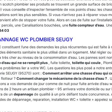
n scotch plombier ses produits se trouvent un grande surface de br
 vous conseille d’inspecter l’ensemble de vos points d’eau: les chas
ations sont les plus sensibles. Si vous n’arrivez pas à réparer vous-
tervient afin de stopper votre fuite. Alors en cas de fuite sur l’instal
 percés, une Canalisations bouchées, une
fuite compteur d’eau
. Un
34 03
ANNAGE WC PLOMBIER SEUGY
 constituent l’une des demandes les plus récurrentes qui est faite à
des éléments sanitaire le plus utilisé dans un logement.
Mal régler ou
a très cher au niveau de la consommation d’eau. Les pannes sont 
 d’eau qui ne se remplit plus
, fuite toilette,
toilette qui coule
, Plom
os problèmes lier a votre WC. Les questions les plus posé a notre e
rie SEUGY (95270) sont :
Comment arrêter une chasse d’eau qui c
 flotteur ?
Comment changer le mécanisme de la chasse d’eau ?
. 
ons a vos demande de jour comme de nuit pour fuite arrivée d’eau 
s de 2 heure un artisan plombier – 95 arrivera votre domicile ou sur le
ra de un
depannage
de qualité à un prix défiant toute concurrence. 
es de dépannage, reparation, installation WC « toilette » appelez s