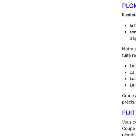
PLO
il exis
la 
rec
dép
Notre 
fuite 
La 
La 
La 
La
Grace 
précis
FUIT
Vous co
Coupé l
plombi