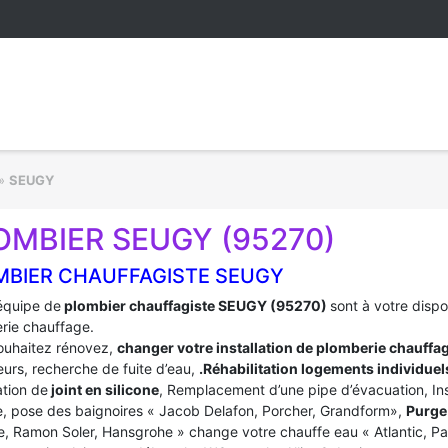
»
SEUGY
OMBIER SEUGY (95270)
MBIER CHAUFFAGISTE SEUGY
équipe de
plombier chauffagiste SEUGY (95270)
sont à votre disp
rie chauffage.
ouhaitez rénovez,
changer votre installation de plomberie chauffa
urs, recherche de fuite d’eau,
.Réhabilitation logements individuel
tion de
joint en silicone
, Remplacement d’une pipe d’évacuation, In
, pose des baignoires « Jacob Delafon, Porcher, Grandform»,
Purge 
e, Ramon Soler, Hansgrohe » change votre chauffe eau « Atlantic, P