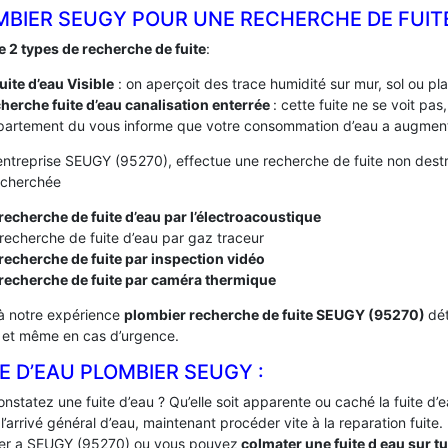
MBIER SEUGY POUR UNE RECHERCHE DE FUIT
te 2 types de recherche de fuite
:
fuite d’eau Visible
: on aperçoit des trace humidité sur mur, sol ou pl
herche fuite d’eau canalisation enterrée
: cette fuite ne se voit pa
artement du vous informe que votre consommation d’eau a augmenté
entreprise SEUGY (95270), effectue une recherche de fuite non destru
recherchée
recherche de fuite d’eau par l’électroacoustique
recherche de fuite d’eau par gaz traceur
recherche de fuite par inspection vidéo
 recherche de fuite par caméra thermique
à notre expérience
plombier recherche de fuite SEUGY (95270)
dét
, et même en cas d’urgence.
E D’EAU PLOMBIER SEUGY :
nstatez une fuite d’eau ? Qu’elle soit apparente ou caché la fuite d
’arrivé général d’eau, maintenant procéder vite à la reparation fuite
er a SEUGY (95270) ou vous pouvez
colmater une fuite d eau sur t