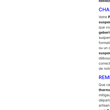
Restez
CHA
Votre
suspe
que vou
geberi
suspe
format
ou un 
suspen
débouc
correc
de not
REM
Que ce
therm
mitigeu
dépar
artisan