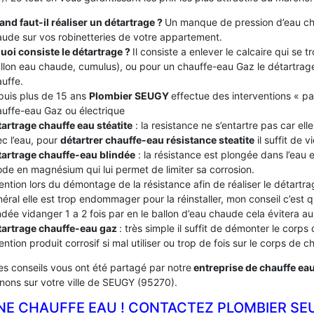
nd faut-il réaliser un détartrage ?
Un manque de pression d’eau ch
ude sur vos robinetteries de votre appartement.
uoi consiste le détartrage ?
Il consiste a enlever le calcaire qui se
llon eau chaude, cumulus), ou pour un chauffe-eau Gaz le détartrage
uffe.
puis plus de 15 ans
Plombier SEUGY
effectue des interventions « pa
uffe-eau Gaz ou électrique
artrage chauffe eau stéatite
: la resistance ne s’entartre pas car el
c l’eau, pour
détartrer chauffe-eau résistance steatite
il suffit de v
tartrage chauffe-eau blindée
: la résistance est plongée dans l’eau
de en magnésium qui lui permet de limiter sa corrosion.
ention lors du démontage de la résistance afin de réaliser le détartrag
éral elle est trop endommager pour la réinstaller, mon conseil c’est
ndée vidanger 1 a 2 fois par en le ballon d’eau chaude cela évitera au c
tartrage chauffe-eau gaz
: très simple il suffit de démonter le corps
ention produit corrosif si mal utiliser ou trop de fois sur le corps de 
es conseils vous ont été partagé par notre
entreprise de chauffe ea
enons sur votre ville de SEUGY (95270).
NE CHAUFFE EAU ! CONTACTEZ PLOMBIER SE