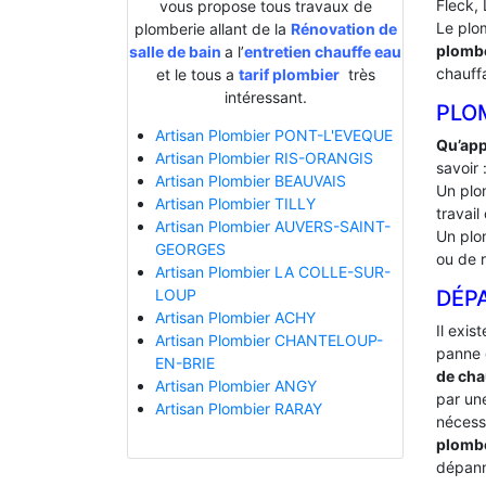
Fleck, 
vous propose tous travaux de
Le plo
plomberie allant de la
Rénovation de
plombe
salle de bain
a l’
entretien chauffe eau
chauff
et le tous a
tarif plombier
très
intéressant.
PLO
Artisan Plombier PONT-L'EVEQUE
Qu’app
Artisan Plombier RIS-ORANGIS
savoir 
Artisan Plombier BEAUVAIS
Un plo
Artisan Plombier TILLY
travail
Artisan Plombier AUVERS-SAINT-
Un plo
GEORGES
ou de 
Artisan Plombier LA COLLE-SUR-
DÉP
LOUP
Artisan Plombier ACHY
Il exis
Artisan Plombier CHANTELOUP-
panne 
EN-BRIE
de cha
Artisan Plombier ANGY
par une
Artisan Plombier RARAY
nécessa
plomb
dépann