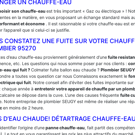
NGER UN CHAUFFE-EAU
hoisir son chauffe-eau
est très important « Gaz ou électrique » ! N
tentes en la matière, en vous proposant un échange standard mais aus
erformant et économe
. Il est raisonnable si votre chauffe-eau est 
 l’appareil que si celui-ci se justifie.
S CONSTATEZ UNE FUITE SUR VOTRE CHAUFF
MBIER 95270
ites d’eau chauffe-eau proviennent généralement d’une
fuite resista
ence, etc. Les questions qui nous somme poser par nos clients :
com
e-eau qui fuit ?
Colmater fuite ballon eau chaude ?
Plombier SEUGY
ondre a toutes vos question car nous Connaissons exactement le
fo
ctrique qui fuit
. Notre conseil afin d’éviter des fuites importante sur
 chaque année à
entretenir votre appareil de chauffe par un plo
 calcaire se dépose dans la cuve. L’une des causes fréquente
fuite 
re. Notre entreprise de plombier SEUGY est même de réaliser une répa
ic
en moins de 2 heure.
S D’EAU CHAUDE! DÉTARTRAGE CHAUFFE-EAU
identifier l’origine d’une
panne chauffe-eau
, fait partit des compét
. Le tout en vous garantissant les prix les plus attractifs du marché.