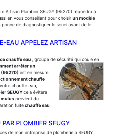
otre Artisan Plombier SEUGY (95270) répondra à
si en vous conseillant pour choisir
un modèle
en panne de diagnostiquer le souci avant de le
E-EAU APPELEZ ARTISAN
nce chauffe eau
, groupe de sécurité qui coule en
ment arrêter un
 (95270)
est en mesure
nctionnement chauffe
 votre chauffe eau,
mbier SEUGY
cela évitera
cumulus
provient du
ration fuite
chauffe eau
 PAR PLOMBIER SEUGY
ences de mon entreprise de plomberie a SEUGY