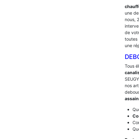
chauff
une de
nous, 
interv
de vot
toutes 
une ré
DEB
Tous é
canali
SEUGY 
nos art
debou
assai
Que
Co
Com
Que