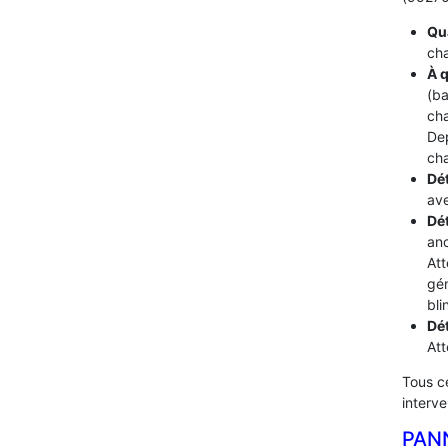
Qua
cha
À q
(ba
cha
De
cha
Dét
ave
Dé
ano
Att
gén
bli
Dé
Att
Tous c
interv
PAN