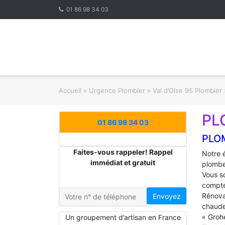
Skip
01 86 98 34 03
to
content
Accueil
»
Urgence Plombier
»
Val d’Oise 95 Plombier
PL
01 86 98 34 03
PLO
Faites-vous rappeler! Rappel
Notre 
immédiat et gratuit
plombe
Vous s
compte
Rénova
Envoyez
chaude
« Groh
Un groupement d’artisan en France