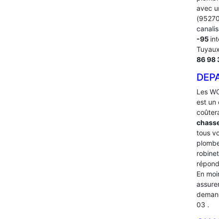
avec u
(95270)
canalis
-95
in
Tuyaux
86 98 
DEP
Les WC
est un 
coûter
chasse
tous v
plombe
robinet
répond
En moin
assure
demand
03 .