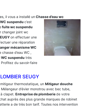
s, il vous a installé un
Chasse d’eau wc
u WC suspendu
c’est
e
fuite wc suspendu
 changer joint wc
 SEUGY
on effectuer une
ectuer une réparation
anger mécanisme WC
e chasse d’eau WC ,
ite WC suspendu
très
rofitez du savoir-faire
PLOMBIER SEUGY
 mitigeur thermostatique, un
Mitigeur douche
 un Mélangeur d’évier monotrou avec bec tube,
 à clapet.
Entreprise de plomberie
de votre
d’achat auprès des plus grande marques de robinet
terie a de très bon tarif. Toutes nos intervention