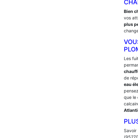
CHA
Bien c
vos at
plus p
changer
VOU
PLO
Les fu
perman
chauff
de rép
eau éle
pensez
que le
calcai
Atlant
PLU
Savoir 
(95270)