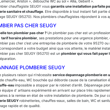
Lemercier, Ariston », débouche WC au sol « Allia, Geberit ».
mbier chauffagiste SEUGY vous
garantis une installation parfaite 
rie sanitaire et chauffage
. Etre disponible à tout instant fait part
age SEUGY (95270). Nos plombiers chauffagistes répondent à vos appe
MBIER PAS CHER SEUGY
elle ton plombier pas cher ?
Un plombier pas cher est un profession
:
tarif horaire plombier
, ses prestations pour une urgence plombier, 
mbier pas cher c’est une entreprise de plomberie de votre 95270 ou
 correspondant a votre budget ainsi qua vos attente, le matériel instal
mbier pas cher SEUGY (95270) est un
plombier qui vous fait payer l
réparation.
ANNAGE PLOMBERIE SEUGY
te plusieurs raison qui n’nécessite
service depannage plomberie en 
de chauffe-eau, WC bouchée qui déborde cause de la canalisation é
uffe-eau
impossible a stopper par le robinet d’arrêt. Dépannage p
 équipe d’ artisans expérimenté en arrivant sur place très rapidement 
ires à la remise en état de votre installation de plomberie. De jour
erie SEUGY
robinetteries, chauffes-eaux, salles de bain, WC et sani
age rapide et de qualité.