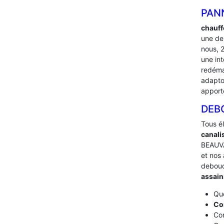
PAN
chauff
une de
nous, 
une in
redéma
adapton
apport
DEB
Tous é
canali
BEAUVA
et nos 
debou
assai
Que
Co
Com