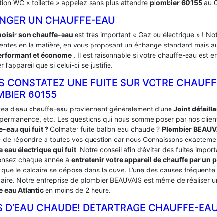
ation WC « toilette » appelez sans plus attendre
plombier 60155
au 
NGER UN CHAUFFE-EAU
hoisir son chauffe-eau
est très important « Gaz ou électrique » ! N
tentes en la matière, en vous proposant un échange standard mais aus
erformant et économe
. Il est raisonnable si votre chauffe-eau est 
 l’appareil que si celui-ci se justifie.
S CONSTATEZ UNE FUITE SUR VOTRE CHAUFF
MBIER 60155
ites d’eau chauffe-eau proviennent généralement d’une
Joint défaill
n permanence, etc. Les questions qui nous somme poser par nos client
e-eau qui fuit ?
Colmater fuite ballon eau chaude ?
Plombier BEAUV
 de répondre a toutes vos question car nous Connaissons exacteme
 eau électrique qui fuit
. Notre conseil afin d’éviter des fuites impor
ensez chaque année à
entretenir votre appareil de chauffe par u
a que le calcaire se dépose dans la cuve. L’une des causes fréquente
caire. Notre entreprise de plombier BEAUVAIS est même de réaliser un
e eau Atlantic
en moins de 2 heure.
S D’EAU CHAUDE! DÉTARTRAGE CHAUFFE-EAU