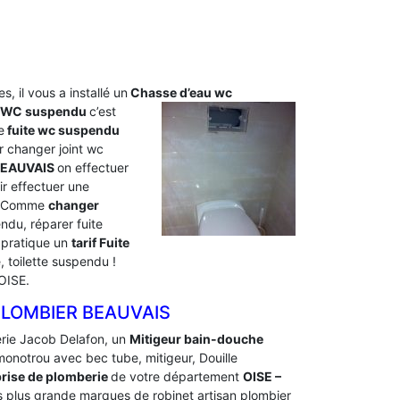
s, il vous a installé un
Chasse d’eau wc
u WC suspendu
c’est
e
fuite wc suspendu
 changer joint wc
BEAUVAIS
on effectuer
r effectuer une
s. Comme
changer
du, réparer fuite
 pratique un
tarif Fuite
toilette suspendu !
OISE.
PLOMBIER BEAUVAIS
erie Jacob Delafon, un
Mitigeur bain-douche
 monotrou avec bec tube, mitigeur, Douille
rise de plomberie
de votre département
OISE –
es plus grande marques de robinet artisan plombier