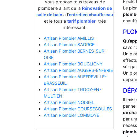
Fleck, 
vous propose tous travaux de
Le plo
plomberie allant de la
Rénovation de
plombe
salle de bain
a l’
entretien chauffe eau
chauff
et le tous a
tarif plombier
très
intéressant.
PLO
Artisan Plombier AMILLIS
Qu’app
Artisan Plombier SAORGE
savoir 
Artisan Plombier BERNES-SUR-
Un plo
OISE
effectu
Artisan Plombier BOUGLIGNY
sûr gar
Artisan Plombier AUGERS-EN-BRIE
Un plo
Artisan Plombier AUFFREVILLE-
dépann
BRASSEUIL
DÉP
Artisan Plombier TROCY-EN-
MULTIEN
Il exis
Artisan Plombier NOISIEL
panne 
Artisan Plombier COURSEGOULES
de cha
Artisan Plombier LOMMOYE
par une
nécessa
plomb