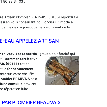
01 86 98 34 03 .
otre Artisan Plombier BEAUVAIS (60155) répondra à
si en vous conseillant pour choisir
un modèle
en panne de diagnostiquer le souci avant de le
E-EAU APPELEZ ARTISAN
ant niveau des raccords
, groupe de sécurité qui
s :
comment arrêter un
AIS (60155)
est en
nt le
fonctionnement
tante sur votre chauffe
n plombier BEAUVAIS
cela
fuite cumulus
provient
e réparation fuite
 PAR PLOMBIER BEAUVAIS