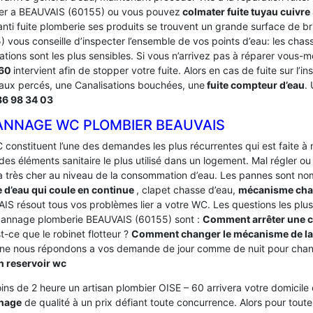
er a BEAUVAIS (60155) ou vous pouvez
colmater fuite tuyau cuivre
anti fuite plomberie ses produits se trouvent un grande surface de 
 vous conseille d’inspecter l’ensemble de vos points d’eau: les chas
ations sont les plus sensibles. Si vous n’arrivez pas à réparer vous-
-60
intervient afin de stopper votre fuite. Alors en cas de fuite sur l’
aux percés, une Canalisations bouchées, une
fuite compteur d’eau
.
86 98 34 03
ANNAGE WC PLOMBIER BEAUVAIS
 constituent l’une des demandes les plus récurrentes qui est faite à
des éléments sanitaire le plus utilisé dans un logement.
Mal régler ou
a très cher au niveau de la consommation d’eau. Les pannes sont 
 d’eau qui coule en continue
, clapet chasse d’eau,
mécanisme cha
IS résout tous vos problèmes lier a votre WC. Les questions les plus
annage plomberie BEAUVAIS (60155) sont :
Comment arrêter une c
t-ce que le robinet flotteur ?
Comment changer le mécanisme de la
ne nous répondons a vos demande de jour comme de nuit pour chan
on reservoir wc
ins de 2 heure un artisan plombier OISE – 60 arrivera votre domicile o
nage
de qualité à un prix défiant toute concurrence. Alors pour to