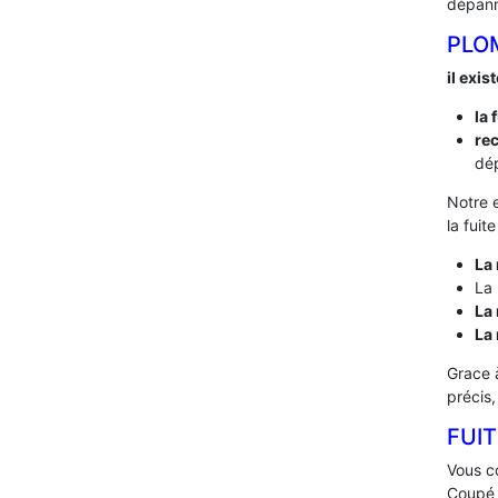
dépann
PLO
il exis
la 
rec
dép
Notre 
la fuit
La 
La 
La 
La
Grace 
précis
FUIT
Vous co
Coupé l