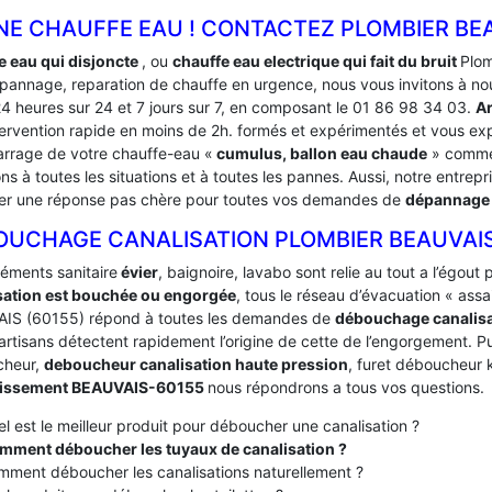
NE CHAUFFE EAU ! CONTACTEZ PLOMBIER BEA
e eau qui disjoncte
, ou
chauffe eau electrique qui fait du bruit
Plom
pannage, reparation de chauffe en urgence, nous vous invitons à no
24 heures sur 24 et 7 jours sur 7, en composant le 01 86 98 34 03.
A
tervention rapide en moins de 2h. formés et expérimentés et vous e
rrage de votre chauffe-eau «
cumulus, ballon eau chaude
» comme 
s à toutes les situations et à toutes les pannes. Aussi, notre entrepr
er une réponse pas chère pour toutes vos demandes de
dépannage 
OUCHAGE CANALISATION PLOMBIER BEAUVAI
léments sanitaire
évier
, baignoire, lavabo sont relie au tout a l’égou
sation est bouchée ou engorgée
, tous le réseau d’évacuation « ass
IS (60155) répond à toutes les demandes de
débouchage canalis
artisans détectent rapidement l’origine de cette de l’engorgement. Pui
cheur,
deboucheur canalisation haute pression
, furet déboucheur k
nissement BEAUVAIS-60155
nous répondrons a tous vos questions.
l est le meilleur produit pour déboucher une canalisation ?
mment déboucher les tuyaux de canalisation ?
ment déboucher les canalisations naturellement ?