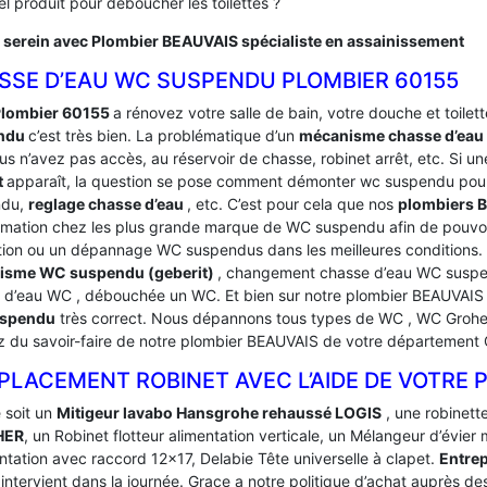
l produit pour déboucher les toilettes ?
 serein avec Plombier BEAUVAIS spécialiste en assainissement
SSE D’EAU WC SUSPENDU PLOMBIER 60155
lombier 60155
a rénovez votre salle de bain, votre douche et toilette
ndu
c’est très bien. La problématique d’un
mécanisme chasse d’ea
s n’avez pas accès, au réservoir de chasse, robinet arrêt, etc. Si un
t
apparaît, la question se pose comment démonter wc suspendu pour
ndu,
reglage chasse d’eau
, etc. C’est pour cela que nos
plombiers 
rmation chez les plus grande marque de WC suspendu afin de pouvoi
tion ou un dépannage WC suspendus dans les meilleures condition
isme WC suspendu (geberit)
, changement chasse d’eau WC suspen
 d’eau WC , débouchée un WC. Et bien sur notre plombier BEAUVAIS
spendu
très correct. Nous dépannons tous types de WC , WC Grohe, 
ez du savoir-faire de notre plombier BEAUVAIS de votre département 
PLACEMENT ROBINET AVEC L’AIDE DE VOTRE 
 soit un
Mitigeur lavabo Hansgrohe rehaussé LOGIS
, une robinett
HER
, un Robinet flotteur alimentation verticale, un Mélangeur d’évier
ntation avec raccord 12×17, Delabie Tête universelle à clapet.
Entrep
5
intervient dans la journée. Grace a notre politique d’achat auprès d