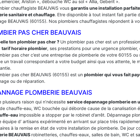
Lemercier, Ariston », débouche WC au sol « Allia, Geberit ».
mbier chauffagiste BEAUVAIS vous
garantis une installation parfai
rie sanitaire et chauffage
. Etre disponible à tout instant fait part
age BEAUVAIS (60155). Nos plombiers chauffagistes répondent à vos a
MBIER PAS CHER BEAUVAIS
elle ton plombier pas cher ?
Un plombier pas cher est un profession
:
tarif horaire plombier
, ses prestations pour une urgence plombier, 
mbier pas cher c’est une entreprise de plomberie de votre 60155 o
e un travail correspondant a votre budget ainsi qua vos attente, le ma
antie.
mbier pas cher BEAUVAIS (60155) est un
plombier qui vous fait paye
age ou de réparation.
ANNAGE PLOMBERIE BEAUVAIS
te plusieurs raison qui n’nécessite
service depannage plomberie en 
de chauffe-eau, WC bouchée qui déborde cause de la canalisation é
uffe-eau
impossible a stopper par le robinet d’arrêt. Dépannage p
 équipe d’ artisans expérimenté en arrivant sur place très rapidement 
ires à la remise en état de votre installation de plomberie. De jour
erie BEAUVAIS
robinetteries, chauffes-eaux, salles de bain, WC et s