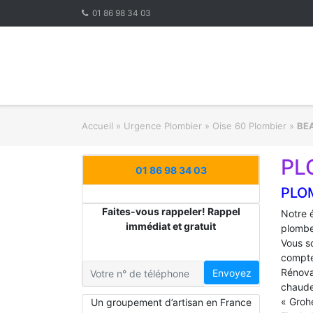
Skip
01 86 98 34 03
to
content
Accueil
»
Urgence Plombier
»
Oise 60 Plombier
»
BE
PL
01 86 98 34 03
PLO
Faites-vous rappeler! Rappel
Notre 
immédiat et gratuit
plombe
Vous s
compte
Rénova
Envoyez
chaude
« Groh
Un groupement d’artisan en France