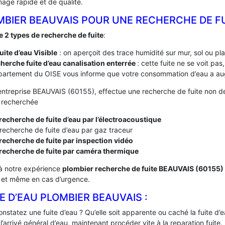
age rapide et de qualité.
MBIER BEAUVAIS POUR UNE RECHERCHE DE F
te 2 types de recherche de fuite
:
fuite d’eau Visible
: on aperçoit des trace humidité sur mur, sol ou pl
herche fuite d’eau canalisation enterrée
: cette fuite ne se voit pa
artement du OISE vous informe que votre consommation d’eau a aug
entreprise BEAUVAIS (60155), effectue une recherche de fuite non des
e recherchée
recherche de fuite d’eau par l’électroacoustique
recherche de fuite d’eau par gaz traceur
recherche de fuite par inspection vidéo
 recherche de fuite par caméra thermique
à notre expérience
plombier recherche de fuite BEAUVAIS (60155)
, et même en cas d’urgence.
E D’EAU PLOMBIER BEAUVAIS :
nstatez une fuite d’eau ? Qu’elle soit apparente ou caché la fuite d
’arrivé général d’eau, maintenant procéder vite à la reparation fuite