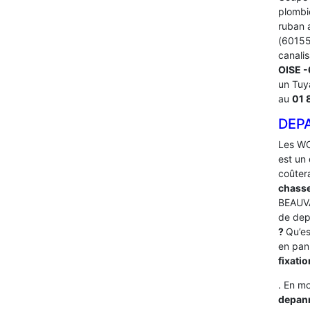
plombi
ruban 
(60155)
canalis
OISE 
un Tuy
au
01 
DEP
Les WC
est un 
coûter
chasse
BEAUVA
de dep
?
Qu’es
en pan
fixati
. En mo
depan