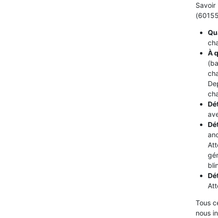
Savoir 
(60155)
Qua
cha
À q
(ba
cha
De
cha
Dét
ave
Dé
ano
Att
gén
bli
Dé
Att
Tous c
nous i