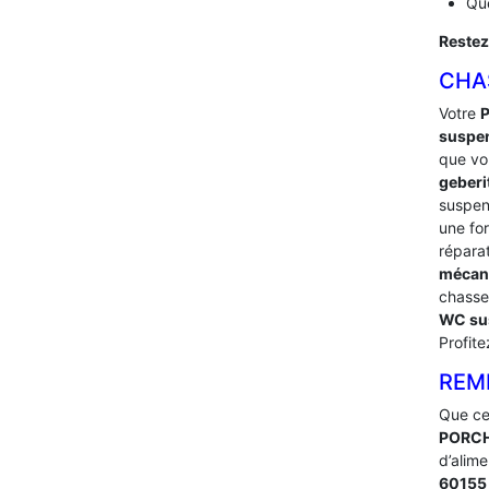
Que
Restez
CHA
Votre
P
suspe
que vou
geberi
suspe
une fo
répara
mécan
chasse
WC su
Profit
REM
Que ce
PORC
d’alime
6015