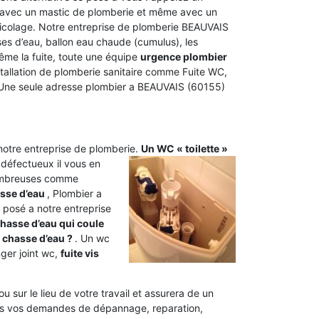
avec un mastic de plomberie et même avec un
bricolage. Notre entreprise de plomberie BEAUVAIS
ses d’eau, ballon eau chaude (cumulus), les
même la fuite, toute une équipe
urgence plombier
installation de plomberie sanitaire comme Fuite WC,
 Une seule adresse plombier a BEAUVAIS (60155)
 notre entreprise de plomberie.
Un WC « toilette »
 défectueux il vous en
nombreuses comme
sse d’eau
, Plombier a
 posé a notre entreprise
hasse d’eau qui coule
 chasse d’eau ?
. Un wc
ger joint wc,
fuite vis
u sur le lieu de votre travail et assurera de un
utes vos demandes de dépannage, reparation,