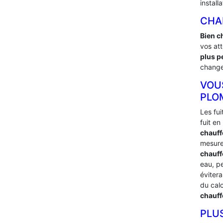
install
CHA
Bien c
vos at
plus p
changer
VOU
PLO
Les fu
fuit e
chauff
mesure
chauffe
eau, p
éviter
du cal
chauff
PLU