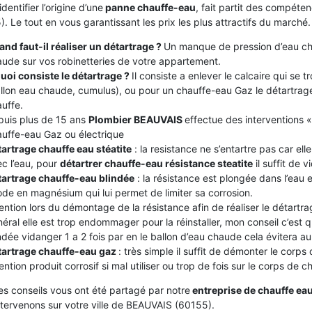
identifier l’origine d’une
panne chauffe-eau
, fait partit des compét
. Le tout en vous garantissant les prix les plus attractifs du marché.
nd faut-il réaliser un détartrage ?
Un manque de pression d’eau ch
ude sur vos robinetteries de votre appartement.
uoi consiste le détartrage ?
Il consiste a enlever le calcaire qui se
llon eau chaude, cumulus), ou pour un chauffe-eau Gaz le détartrage
uffe.
puis plus de 15 ans
Plombier BEAUVAIS
effectue des interventions «
uffe-eau Gaz ou électrique
artrage chauffe eau stéatite
: la resistance ne s’entartre pas car el
c l’eau, pour
détartrer chauffe-eau résistance steatite
il suffit de v
tartrage chauffe-eau blindée
: la résistance est plongée dans l’eau
de en magnésium qui lui permet de limiter sa corrosion.
ention lors du démontage de la résistance afin de réaliser le détartrag
éral elle est trop endommager pour la réinstaller, mon conseil c’est
ndée vidanger 1 a 2 fois par en le ballon d’eau chaude cela évitera au c
tartrage chauffe-eau gaz
: très simple il suffit de démonter le corps
ention produit corrosif si mal utiliser ou trop de fois sur le corps de 
es conseils vous ont été partagé par notre
entreprise de chauffe ea
ntervenons sur votre ville de BEAUVAIS (60155).