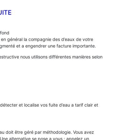
UITE
afond
s, en général la compagnie des d’eaux de votre
menté et a engendrer une facture importante.
tructive nous utilisons différentes manières selon
détecter et localise vos fuite d’eau a tarif clair et
’eau doit être géré par méthodologie. Vous avez
. Une alternative se pose a vous : appelez un