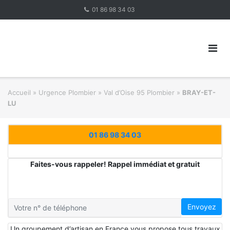
Skip
01 86 98 34 03
to
content
Accueil
»
Urgence Plombier
»
Val d’Oise 95 Plombier
»
BRAY-ET-
LU
01 86 98 34 03
Faites-vous rappeler! Rappel immédiat et gratuit
Envoyez
Un groupement d’artisan en France vous propose tous travaux