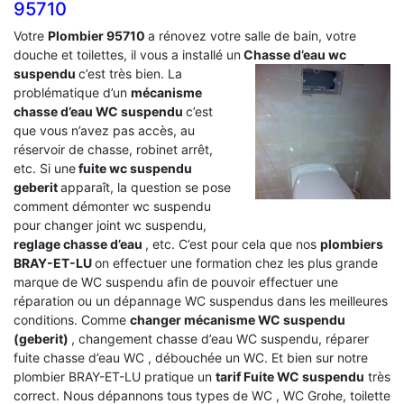
95710
Votre
Plombier 95710
a rénovez votre salle de bain, votre
douche et toilettes, il vous a installé un
Chasse d’eau wc
suspendu
c’est très bien. La
problématique d’un
mécanisme
chasse d’eau WC suspendu
c’est
que vous n’avez pas accès, au
réservoir de chasse, robinet arrêt,
etc. Si une
fuite wc suspendu
geberit
apparaît, la question se pose
comment démonter wc suspendu
pour changer joint wc suspendu,
reglage chasse d’eau
, etc. C’est pour cela que nos
plombiers
BRAY-ET-LU
on effectuer une formation chez les plus grande
marque de WC suspendu afin de pouvoir effectuer une
réparation ou un dépannage WC suspendus dans les meilleures
conditions. Comme
changer mécanisme WC suspendu
(geberit)
, changement chasse d’eau WC suspendu, réparer
fuite chasse d’eau WC , débouchée un WC. Et bien sur notre
plombier BRAY-ET-LU pratique un
tarif Fuite WC suspendu
très
correct. Nous dépannons tous types de WC , WC Grohe, toilette