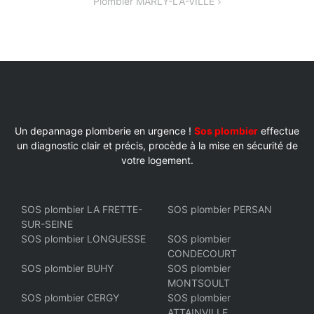
Plombier MARLY-LA-VILLE
L’ARTICLE
Un depannage plomberie en urgence !
Sos plombier
effectue
un diagnostic clair et précis, procède à la mise en sécurité de
votre logement.
SOS plombier LA FRETTE-
SOS plombier PERSAN
SUR-SEINE
SOS plombier LONGUESSE
SOS plombier
CONDECOURT
SOS plombier BUHY
SOS plombier
MONTSOULT
SOS plombier CERGY
SOS plombier
ATTAINVILLE