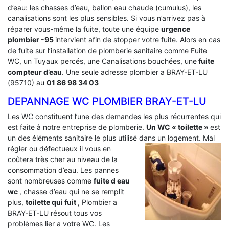
d’eau: les chasses d’eau, ballon eau chaude (cumulus), les
canalisations sont les plus sensibles. Si vous n’arrivez pas à
réparer vous-même la fuite, toute une équipe
urgence
plombier -95
intervient afin de stopper votre fuite. Alors en cas
de fuite sur l’installation de plomberie sanitaire comme Fuite
WC, un Tuyaux percés, une Canalisations bouchées, une
fuite
compteur d’eau
. Une seule adresse plombier a BRAY-ET-LU
(95710) au
01 86 98 34 03
DEPANNAGE WC PLOMBIER BRAY-ET-LU
Les WC constituent l’une des demandes les plus récurrentes qui
est faite à notre entreprise de plomberie.
Un WC « toilette »
est
un des éléments sanitaire le plus utilisé dans un logement.
Mal
régler ou défectueux il vous en
coûtera très cher au niveau de la
consommation d’eau. Les pannes
sont nombreuses comme
fuite d eau
wc
, chasse d’eau qui ne se remplit
plus,
toilette qui fuit
, Plombier a
BRAY-ET-LU résout tous vos
problèmes lier a votre WC. Les