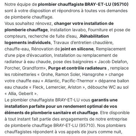
Notre équipe de
plombier chauffagiste BRAY-ET-LU (95710)
sont à votre disposition et répondrons à toutes vos demandes
de plomberie chauffage.
Vous souhaitez rénovez,
changer votre installation de
plomberie chauffage
, installation lavabo, Fourniture et pose de
compteurs, recherche de fuite d’eau,
.Réhabilitation
logements individuels
, Travaux d’entretien chaudière,
chauffe-eau, Rénovation de
joint en silicone
, Remplacement
d’une pipe d’évacuation, Installation ou remplacement de
radiateur à eau chaude, pose des baignoires « Jacob Delafon,
Porcher, Grandform»,
Purge et contrôle radiateurs
, remplace
les robinetteries « Grohe, Ramon Soler, Hansgrohe » change
votre chauffe eau « Atlantic, Pacific-Thermor » dépanne ballon
eau chaude « Fleck, Lemercier, Ariston », débouche WC au sol
« Allia, Geberit ».
Le plombier chauffagiste BRAY-ET-LU vous
garantis une
installation parfaite pour un rendement optimal de vos
éléments de plomberie sanitaire et chauffage
. Etre disponible
à tout instant fait partie des engagements de notre entreprise
de plomberie chauffage BRAY-ET-LU (95710). Nos plombiers
chauffagistes répondent à vos appels de jours comme nuit,