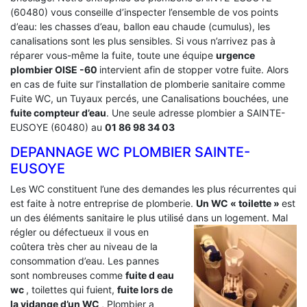
(60480) vous conseille d’inspecter l’ensemble de vos points
d’eau: les chasses d’eau, ballon eau chaude (cumulus), les
canalisations sont les plus sensibles. Si vous n’arrivez pas à
réparer vous-même la fuite, toute une équipe
urgence
plombier OISE -60
intervient afin de stopper votre fuite. Alors
en cas de fuite sur l’installation de plomberie sanitaire comme
Fuite WC, un Tuyaux percés, une Canalisations bouchées, une
fuite compteur d’eau
. Une seule adresse plombier a SAINTE-
EUSOYE (60480) au
01 86 98 34 03
DEPANNAGE WC PLOMBIER SAINTE-
EUSOYE
Les WC constituent l’une des demandes les plus récurrentes qui
est faite à notre entreprise de plomberie.
Un WC « toilette »
est
un des éléments sanitaire le plus utilisé dans un logement.
Mal
régler ou défectueux il vous en
coûtera très cher au niveau de la
consommation d’eau. Les pannes
sont nombreuses comme
fuite d eau
wc
, toilettes qui fuient,
fuite lors de
la vidange d’un WC
, Plombier a