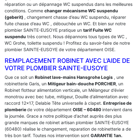
réparation ou un dépannage WC suspendus dans les meilleures
conditions. Comme
changer mécanisme WC suspendu
(geberit)
, changement chasse d’eau WC suspendu, réparer
fuite chasse d’eau WC , débouchée un WC. Et bien sur notre
plombier SAINTE-EUSOYE pratique un
tarif Fuite WC
suspendu
très correct. Nous dépannons tous types de WC ,
WC Grohe, toilette suspendu ! Profitez du savoir-faire de notre
plombier SAINTE-EUSOYE de votre département OISE.
REMPLACEMENT ROBINET AVEC L’AIDE DE
VOTRE PLOMBIER SAINTE-EUSOYE
Que ce soit un
Robinet lave-mains Hansgrohe Logis
, une
robinetterie Garis, un
Mitigeur bain-douche PORCHER
, un
Robinet flotteur alimentation verticale, un Mélangeur d’évier
monotrou avec bec tube, mitigeur, Douille d’alimentation avec
raccord 12×17, Delabie Tête universelle à clapet.
Entreprise de
plomberie
de votre département
OISE – 60480
intervient dans
la journée. Grace a notre politique d’achat auprès des plus
grande marques de robinet artisan plombier SAINTE-EUSOYE
(60480) réalise le changement, reparation de robinetterie a de
très bon tarif. Toutes nos intervention sont
GARANTIE 1an.