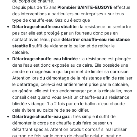
du corps de chauffe.
Depuis plus de 15 ans
Plombier SAINTE-EUSOYE
effectue
des interventions « particuliers ou entreprises » sur tous
type de chauffe-eau Gaz ou électrique
Détartrage chauffe eau stéatite
: la resistance ne s’entartre
pas car elle est protégé par un fourreau donc pas en
contact avec l’eau, pour
détartrer chauffe-eau résistance
steatite
il suffit de vidanger le ballon et de retirer le
calcaire.
Détartrage chauffe-eau blindée
: la résistance est plongée
dans l’eau est donc exposée au calcaire. Elle possède une
anode en magnésium qui lui permet de limiter sa corrosion.
Attention lors du démontage de la résistance afin de réaliser
le détartrage, celle-ci est entièrement prise par le calcaire,
en général elle est trop endommager pour la réinstaller, mon
conseil c’est quand vous avait un chauffe-eau a résistance
blindée vidanger 1 a 2 fois par en le ballon d’eau chaude
cela évitera au calcaire de se solidifier.
Détartrage chauffe-eau gaz
: très simple il suffit de
démonter le corps de chauffe puis faire passer un
détartrant spécial. Attention produit corrosif si mal utiliser
ou trop de fois sur le corps de chauffe celui-ci peut de