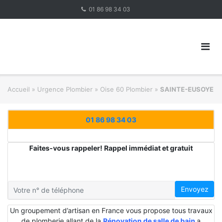
Skip
01 86 98 34 03
to
content
Accueil
»
Urgence Plombier
»
Oise 60 Plombier
»
SAINTE-EUSOYE
01 86 98 34 03
Faites-vous rappeler! Rappel immédiat et gratuit
Envoyez
Un groupement d’artisan en France vous propose tous travaux
de plomberie allant de la
Rénovation de salle de bain
a