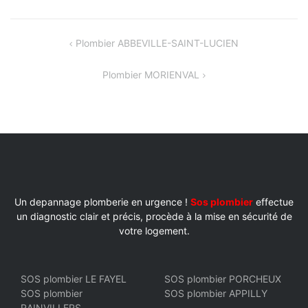
NAVIGATION
Plombier ABBEVILLE-SAINT-LUCIEN
DE
Plombier MORIENVAL
L’ARTICLE
Un depannage plomberie en urgence !
Sos plombier
effectue
un diagnostic clair et précis, procède à la mise en sécurité de
votre logement.
SOS plombier LE FAYEL
SOS plombier PORCHEUX
SOS plombier
SOS plombier APPILLY
RAINVILLERS