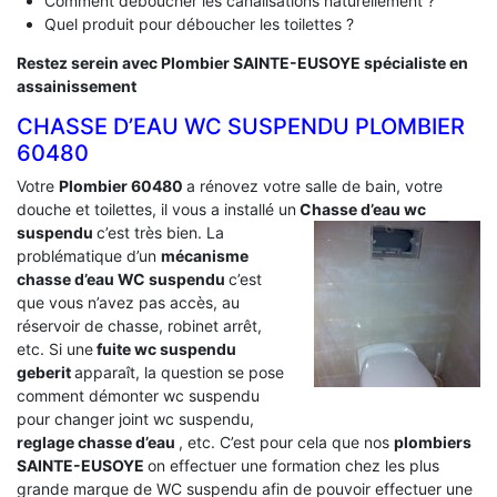
Comment déboucher les canalisations naturellement ?
Quel produit pour déboucher les toilettes ?
Restez serein avec Plombier SAINTE-EUSOYE spécialiste en
assainissement
CHASSE D’EAU WC SUSPENDU PLOMBIER
60480
Votre
Plombier 60480
a rénovez votre salle de bain, votre
douche et toilettes, il vous a installé un
Chasse d’eau wc
suspendu
c’est très bien. La
problématique d’un
mécanisme
chasse d’eau WC suspendu
c’est
que vous n’avez pas accès, au
réservoir de chasse, robinet arrêt,
etc. Si une
fuite wc suspendu
geberit
apparaît, la question se pose
comment démonter wc suspendu
pour changer joint wc suspendu,
reglage chasse d’eau
, etc. C’est pour cela que nos
plombiers
SAINTE-EUSOYE
on effectuer une formation chez les plus
grande marque de WC suspendu afin de pouvoir effectuer une