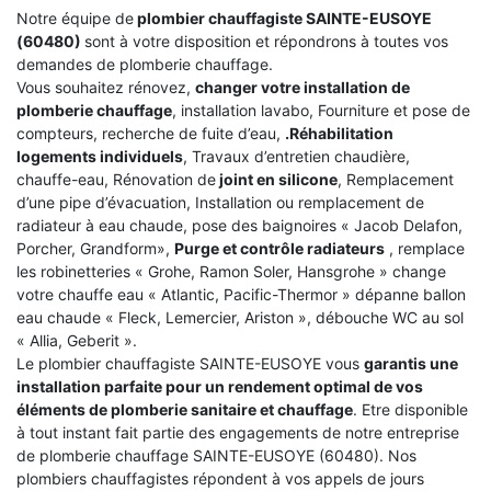
Notre équipe de
plombier chauffagiste SAINTE-EUSOYE
(60480)
sont à votre disposition et répondrons à toutes vos
demandes de plomberie chauffage.
Vous souhaitez rénovez,
changer votre installation de
plomberie chauffage
, installation lavabo, Fourniture et pose de
compteurs, recherche de fuite d’eau,
.Réhabilitation
logements individuels
, Travaux d’entretien chaudière,
chauffe-eau, Rénovation de
joint en silicone
, Remplacement
d’une pipe d’évacuation, Installation ou remplacement de
radiateur à eau chaude, pose des baignoires « Jacob Delafon,
Porcher, Grandform»,
Purge et contrôle radiateurs
, remplace
les robinetteries « Grohe, Ramon Soler, Hansgrohe » change
votre chauffe eau « Atlantic, Pacific-Thermor » dépanne ballon
eau chaude « Fleck, Lemercier, Ariston », débouche WC au sol
« Allia, Geberit ».
Le plombier chauffagiste SAINTE-EUSOYE vous
garantis une
installation parfaite pour un rendement optimal de vos
éléments de plomberie sanitaire et chauffage
. Etre disponible
à tout instant fait partie des engagements de notre entreprise
de plomberie chauffage SAINTE-EUSOYE (60480). Nos
plombiers chauffagistes répondent à vos appels de jours