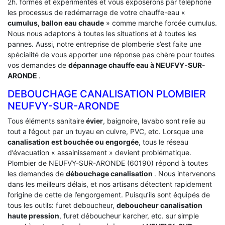
2h. formés et expérimentés et vous exposerons par téléphone
les processus de redémarrage de votre chauffe-eau «
cumulus, ballon eau chaude
» comme marche forcée cumulus.
Nous nous adaptons à toutes les situations et à toutes les
pannes. Aussi, notre entreprise de plomberie s’est faite une
spécialité de vous apporter une réponse pas chère pour toutes
vos demandes de
dépannage chauffe eau à NEUFVY-SUR-
ARONDE
.
DEBOUCHAGE CANALISATION PLOMBIER
NEUFVY-SUR-ARONDE
Tous éléments sanitaire
évier
, baignoire, lavabo sont relie au
tout a l’égout par un tuyau en cuivre, PVC, etc. Lorsque une
canalisation est bouchée ou engorgée
, tous le réseau
d’évacuation « assainissement » devient problématique.
Plombier de NEUFVY-SUR-ARONDE (60190) répond à toutes
les demandes de
débouchage canalisation
. Nous intervenons
dans les meilleurs délais, et nos artisans détectent rapidement
l’origine de cette de l’engorgement. Puisqu’ils sont équipés de
tous les outils: furet deboucheur,
deboucheur canalisation
haute pression
, furet déboucheur karcher, etc. sur simple