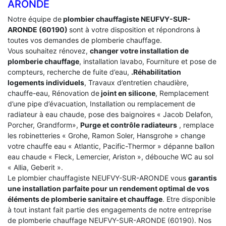
ARONDE
Notre équipe de
plombier chauffagiste NEUFVY-SUR-
ARONDE (60190)
sont à votre disposition et répondrons à
toutes vos demandes de plomberie chauffage.
Vous souhaitez rénovez,
changer votre installation de
plomberie chauffage
, installation lavabo, Fourniture et pose de
compteurs, recherche de fuite d’eau,
.Réhabilitation
logements individuels
, Travaux d’entretien chaudière,
chauffe-eau, Rénovation de
joint en silicone
, Remplacement
d’une pipe d’évacuation, Installation ou remplacement de
radiateur à eau chaude, pose des baignoires « Jacob Delafon,
Porcher, Grandform»,
Purge et contrôle radiateurs
, remplace
les robinetteries « Grohe, Ramon Soler, Hansgrohe » change
votre chauffe eau « Atlantic, Pacific-Thermor » dépanne ballon
eau chaude « Fleck, Lemercier, Ariston », débouche WC au sol
« Allia, Geberit ».
Le plombier chauffagiste NEUFVY-SUR-ARONDE vous
garantis
une installation parfaite pour un rendement optimal de vos
éléments de plomberie sanitaire et chauffage
. Etre disponible
à tout instant fait partie des engagements de notre entreprise
de plomberie chauffage NEUFVY-SUR-ARONDE (60190). Nos