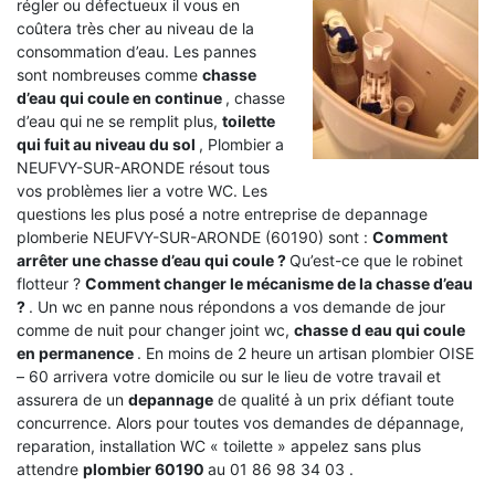
régler ou défectueux il vous en
coûtera très cher au niveau de la
consommation d’eau. Les pannes
sont nombreuses comme
chasse
d’eau qui coule en continue
, chasse
d’eau qui ne se remplit plus,
toilette
qui fuit au niveau du sol
, Plombier a
NEUFVY-SUR-ARONDE résout tous
vos problèmes lier a votre WC. Les
questions les plus posé a notre entreprise de depannage
plomberie NEUFVY-SUR-ARONDE (60190) sont :
Comment
arrêter une chasse d’eau qui coule ?
Qu’est-ce que le robinet
flotteur ?
Comment changer le mécanisme de la chasse d’eau
?
. Un wc en panne nous répondons a vos demande de jour
comme de nuit pour changer joint wc,
chasse d eau qui coule
en permanence
. En moins de 2 heure un artisan plombier OISE
– 60 arrivera votre domicile ou sur le lieu de votre travail et
assurera de un
depannage
de qualité à un prix défiant toute
concurrence. Alors pour toutes vos demandes de dépannage,
reparation, installation WC « toilette » appelez sans plus
attendre
plombier 60190
au 01 86 98 34 03 .