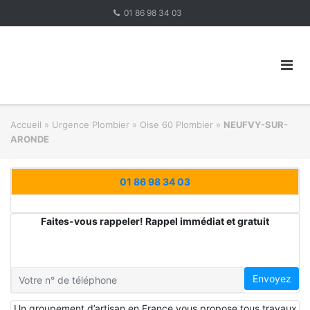
Skip
01 86 98 34 03
to
content
Accueil
»
Urgence Plombier
»
Oise 60 Plombier
»
NEUFVY-SUR-
ARONDE
01 86 98 34 03
Faites-vous rappeler! Rappel immédiat et gratuit
Envoyez
Un groupement d’artisan en France vous propose tous travaux