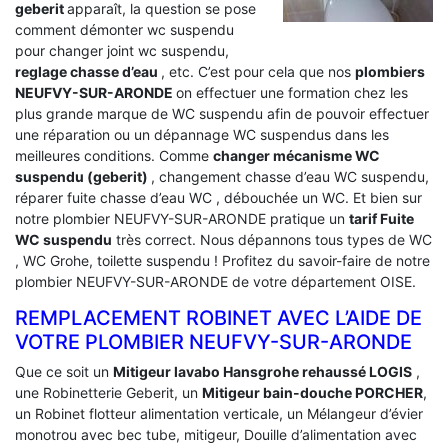
geberit
apparaît, la question se pose
comment démonter wc suspendu
pour changer joint wc suspendu,
reglage chasse d’eau
, etc. C’est pour cela que nos
plombiers
NEUFVY-SUR-ARONDE
on effectuer une formation chez les
plus grande marque de WC suspendu afin de pouvoir effectuer
une réparation ou un dépannage WC suspendus dans les
meilleures conditions. Comme
changer mécanisme WC
suspendu (geberit)
, changement chasse d’eau WC suspendu,
réparer fuite chasse d’eau WC , débouchée un WC. Et bien sur
notre plombier NEUFVY-SUR-ARONDE pratique un
tarif Fuite
WC suspendu
très correct. Nous dépannons tous types de WC
, WC Grohe, toilette suspendu ! Profitez du savoir-faire de notre
plombier NEUFVY-SUR-ARONDE de votre département OISE.
REMPLACEMENT ROBINET AVEC L’AIDE DE
VOTRE PLOMBIER NEUFVY-SUR-ARONDE
Que ce soit un
Mitigeur lavabo Hansgrohe rehaussé LOGIS
,
une Robinetterie Geberit, un
Mitigeur bain-douche PORCHER
,
un Robinet flotteur alimentation verticale, un Mélangeur d’évier
monotrou avec bec tube, mitigeur, Douille d’alimentation avec