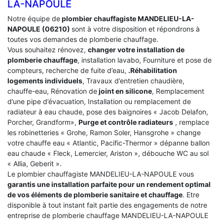
LA-NAPOULE
Notre équipe de
plombier chauffagiste MANDELIEU-LA-
NAPOULE (06210)
sont à votre disposition et répondrons à
toutes vos demandes de plomberie chauffage.
Vous souhaitez rénovez,
changer votre installation de
plomberie chauffage
, installation lavabo, Fourniture et pose de
compteurs, recherche de fuite d’eau,
.Réhabilitation
logements individuels
, Travaux d’entretien chaudière,
chauffe-eau, Rénovation de
joint en silicone
, Remplacement
d’une pipe d’évacuation, Installation ou remplacement de
radiateur à eau chaude, pose des baignoires « Jacob Delafon,
Porcher, Grandform»,
Purge et contrôle radiateurs
, remplace
les robinetteries « Grohe, Ramon Soler, Hansgrohe » change
votre chauffe eau « Atlantic, Pacific-Thermor » dépanne ballon
eau chaude « Fleck, Lemercier, Ariston », débouche WC au sol
« Allia, Geberit ».
Le plombier chauffagiste MANDELIEU-LA-NAPOULE vous
garantis une installation parfaite pour un rendement optimal
de vos éléments de plomberie sanitaire et chauffage
. Etre
disponible à tout instant fait partie des engagements de notre
entreprise de plomberie chauffage MANDELIEU-LA-NAPOULE