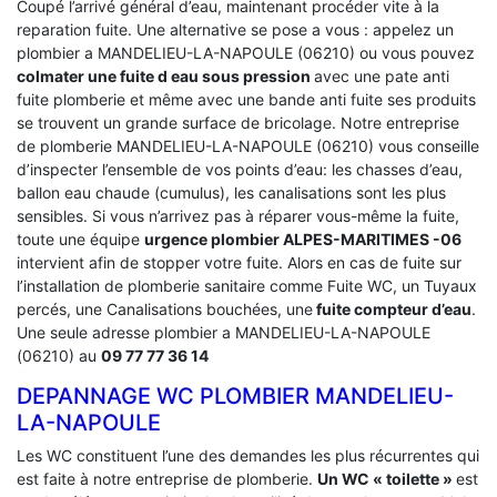
Coupé l’arrivé général d’eau, maintenant procéder vite à la
reparation fuite. Une alternative se pose a vous : appelez un
plombier a MANDELIEU-LA-NAPOULE (06210) ou vous pouvez
colmater une fuite d eau sous pression
avec une pate anti
fuite plomberie et même avec une bande anti fuite ses produits
se trouvent un grande surface de bricolage. Notre entreprise
de plomberie MANDELIEU-LA-NAPOULE (06210) vous conseille
d’inspecter l’ensemble de vos points d’eau: les chasses d’eau,
ballon eau chaude (cumulus), les canalisations sont les plus
sensibles. Si vous n’arrivez pas à réparer vous-même la fuite,
toute une équipe
urgence plombier ALPES-MARITIMES -06
intervient afin de stopper votre fuite. Alors en cas de fuite sur
l’installation de plomberie sanitaire comme Fuite WC, un Tuyaux
percés, une Canalisations bouchées, une
fuite compteur d’eau
.
Une seule adresse plombier a MANDELIEU-LA-NAPOULE
(06210) au
09 77 77 36 14
DEPANNAGE WC PLOMBIER MANDELIEU-
LA-NAPOULE
Les WC constituent l’une des demandes les plus récurrentes qui
est faite à notre entreprise de plomberie.
Un WC « toilette »
est