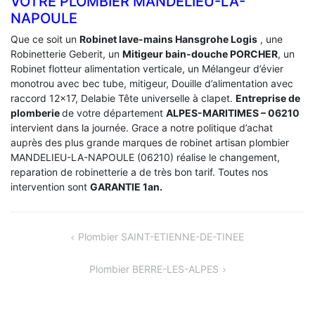
VOTRE PLOMBIER MANDELIEU-LA-
NAPOULE
Que ce soit un
Robinet lave-mains Hansgrohe Logis
, une
Robinetterie Geberit, un
Mitigeur bain-douche PORCHER
, un
Robinet flotteur alimentation verticale, un Mélangeur d’évier
monotrou avec bec tube, mitigeur, Douille d’alimentation avec
raccord 12×17, Delabie Tête universelle à clapet.
Entreprise de
plomberie
de votre département
ALPES-MARITIMES – 06210
intervient dans la journée. Grace a notre politique d’achat
auprès des plus grande marques de robinet artisan plombier
MANDELIEU-LA-NAPOULE (06210) réalise le changement,
reparation de robinetterie a de très bon tarif. Toutes nos
intervention sont
GARANTIE 1an.
NAVIGATION
Plombier SAINT-ETIENNE-DE-TINEE
DE
Plombier BERRE-LES-ALPES
L’ARTICLE