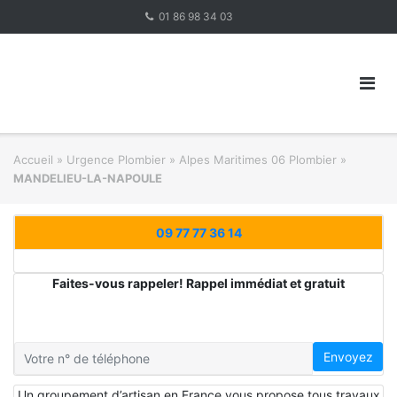
Skip
01 86 98 34 03
to
content
Accueil
»
Urgence Plombier
»
Alpes Maritimes 06 Plombier
»
MANDELIEU-LA-NAPOULE
09 77 77 36 14
Faites-vous rappeler! Rappel immédiat et gratuit
Envoyez
Un groupement d’artisan en France vous propose tous travaux