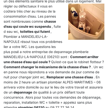
un des éléments sanitaire le plus utilisé dans un logement.
Mal
régler ou défectueux il vous en
coûtera très cher au niveau de la
consommation d’eau. Les pannes
sont nombreuses comme
chasse
d’eau qui coule wc suspendu
, fuite
d eau wc,
toilettes qui fuient
,
Plombier a MANDELIEU-LA-
NAPOULE résout tous vos problèmes
lier a votre WC. Les questions les
plus posé a notre entreprise de depannage plomberie
MANDELIEU-LA-NAPOULE (06210) sont :
Comment arrêter
une chasse d’eau qui coule ?
Qu’est-ce que le robinet flotteur ?
Comment changer le mécanisme de la chasse d’eau ?
. Un wc
en panne nous répondons a vos demande de jour comme de
nuit pour changer joint wc,
Remplacer une chasse d’eau
. En
moins de 2 heure un artisan plombier ALPES-MARITIMES – 06
arrivera votre domicile ou sur le lieu de votre travail et assurera
de un
depannage
de qualité à un prix défiant toute
concurrence. Alors pour toutes vos demandes de dépannage,
reparation, installation WC « toilette » appelez sans plus
attendre
plombier 06210
au 09 77 77 36 14 .