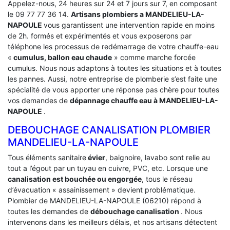
Appelez-nous, 24 heures sur 24 et 7 jours sur 7, en composant
le 09 77 77 36 14.
Artisans plombiers a MANDELIEU-LA-
NAPOULE
vous garantissent une intervention rapide en moins
de 2h. formés et expérimentés et vous exposerons par
téléphone les processus de redémarrage de votre chauffe-eau
«
cumulus, ballon eau chaude
» comme marche forcée
cumulus. Nous nous adaptons à toutes les situations et à toutes
les pannes. Aussi, notre entreprise de plomberie s’est faite une
spécialité de vous apporter une réponse pas chère pour toutes
vos demandes de
dépannage chauffe eau à MANDELIEU-LA-
NAPOULE
.
DEBOUCHAGE CANALISATION PLOMBIER
MANDELIEU-LA-NAPOULE
Tous éléments sanitaire
évier
, baignoire, lavabo sont relie au
tout a l’égout par un tuyau en cuivre, PVC, etc. Lorsque une
canalisation est bouchée ou engorgée
, tous le réseau
d’évacuation « assainissement » devient problématique.
Plombier de MANDELIEU-LA-NAPOULE (06210) répond à
toutes les demandes de
débouchage canalisation
. Nous
intervenons dans les meilleurs délais, et nos artisans détectent