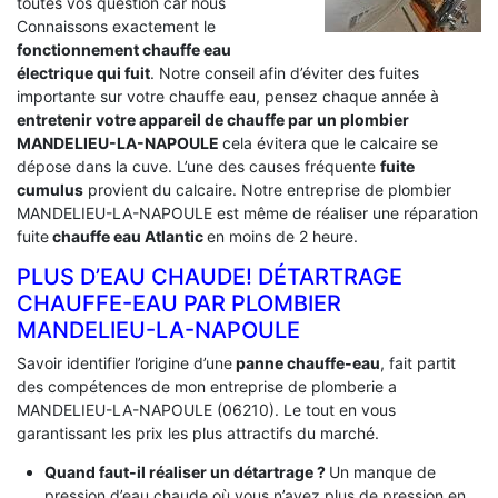
toutes vos question car nous
Connaissons exactement le
fonctionnement chauffe eau
électrique qui fuit
. Notre conseil afin d’éviter des fuites
importante sur votre chauffe eau, pensez chaque année à
entretenir votre appareil de chauffe par un plombier
MANDELIEU-LA-NAPOULE
cela évitera que le calcaire se
dépose dans la cuve. L’une des causes fréquente
fuite
cumulus
provient du calcaire. Notre entreprise de plombier
MANDELIEU-LA-NAPOULE est même de réaliser une réparation
fuite
chauffe eau Atlantic
en moins de 2 heure.
PLUS D’EAU CHAUDE! DÉTARTRAGE
CHAUFFE-EAU PAR PLOMBIER
MANDELIEU-LA-NAPOULE
Savoir identifier l’origine d’une
panne chauffe-eau
, fait partit
des compétences de mon entreprise de plomberie a
MANDELIEU-LA-NAPOULE (06210). Le tout en vous
garantissant les prix les plus attractifs du marché.
Quand faut-il réaliser un détartrage ?
Un manque de
pression d’eau chaude où vous n’avez plus de pression en