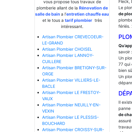
Fleck, 
vous propose tous travaux de
Le plo
plomberie allant de la
Rénovation de
de plo
salle de bain
a l’
entretien chauffe eau
plombe
et le tous a
tarif plombier
très
fériés.
intéressant.
PLO
Artisan Plombier CREVECOEUR-
LE-GRAND
Qu’app
Artisan Plombier CHOISEL
savoir 
Artisan Plombier LANNOY-
Un plo
CUILLERE
77 qui 
Artisan Plombier BRETIGNY-SUR-
bien sû
ORGE
Un plo
Artisan Plombier VILLIERS-LE-
dépann
BACLE
DÉP
Artisan Plombier LE FRESTOY-
VAUX
Il exis
Artisan Plombier NEUILLY-EN-
panne 
VEXIN
de cha
Artisan Plombier LE PLESSIS-
assuré 
BOUCHARD
travaux
Artisan Plombier CROISSY-SUR-