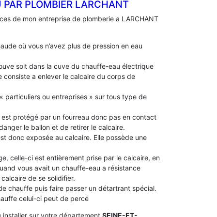
U PAR PLOMBIER LARCHANT
ences de mon entreprise de plomberie a LARCHANT
aude où vous n’avez plus de pression en eau
 trouve soit dans la cuve du chauffe-eau électrique
 consiste a enlever le calcaire du corps de
« particuliers ou entreprises » sur tous type de
le est protégé par un fourreau donc pas en contact
idanger le ballon et de retirer le calcaire.
 est donc exposée au calcaire. Elle possède une
e, celle-ci est entièrement prise par le calcaire, en
 quand vous avait un chauffe-eau a résistance
alcaire de se solidifier.
 de chauffe puis faire passer un détartrant spécial.
chauffe celui-ci peut de percé
u
installer sur votre département
SEINE-ET-