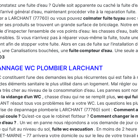
nstatez une fuite d’eau ? Qu’elle soit apparente ou caché la fuite d
’arrivé général d’eau, maintenant procéder vite à la reparation fuite
er a LARCHANT (77760) ou vous pouvez
colmater fuite tuyau
avec 
er ses produits se trouvent un grande surface de bricolage. Notre
le d’inspecter l’ensemble de vos points d’eau: les chasses d’eau, bal
nsibles. Si vous n’arrivez pas à réparer vous-même la fuite, toute u
ent afin de stopper votre fuite. Alors en cas de fuite sur l’installat
, une Canalisations bouchées, une
fuite compteur d’eau
. Une seule
03
ANNAGE WC PLOMBIER LARCHANT
 constituent l’une des demandes les plus récurrentes qui est faite à
des éléments sanitaire le plus utilisé dans un logement.
Mal régler ou
a très cher au niveau de la consommation d’eau. Les pannes sont
e la vidange d’un WC
, chasse d’eau qui ne se remplit plus,
wc qui fu
NT résout tous vos problèmes lier a votre WC. Les questions les pl
rise de depannage plomberie LARCHANT (77760) sont :
Comment ar
qui coule ?
Qu’est-ce que le robinet flotteur ?
Comment changer le m
 d’eau ?
. Un wc en panne nous répondons a vos demande de jour c
e qui fuit au niveau du sol,
fuite wc evacuation
. En moins de 2 heure
T-MARNE – 77 arrivera votre domicile ou sur le lieu de votre travail 