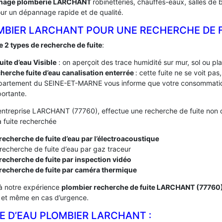
nage plomberie LARCHANT
robinetteries, chauffes-eaux, salles de 
ur un dépannage rapide et de qualité.
MBIER LARCHANT POUR UNE RECHERCHE DE 
te 2 types de recherche de fuite
:
fuite d’eau Visible
: on aperçoit des trace humidité sur mur, sol ou pl
herche fuite d’eau canalisation enterrée
: cette fuite ne se voit pa
partement du SEINE-ET-MARNE vous informe que votre consommation
ortante.
entreprise LARCHANT (77760), effectue une recherche de fuite non de
a fuite recherchée
recherche de fuite d’eau par l’électroacoustique
recherche de fuite d’eau par gaz traceur
recherche de fuite par inspection vidéo
 recherche de fuite par caméra thermique
à notre expérience
plombier recherche de fuite LARCHANT (77760
, et même en cas d’urgence.
E D’EAU PLOMBIER LARCHANT :