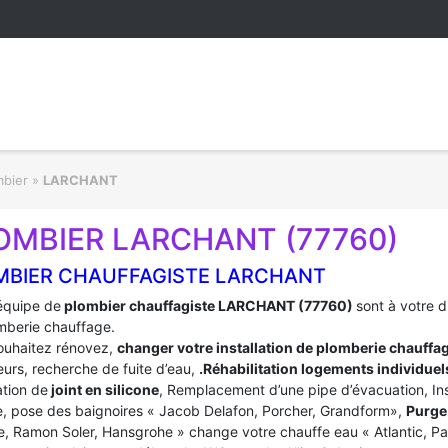
mbier
»
LARCHANT
OMBIER LARCHANT (77760)
MBIER CHAUFFAGISTE LARCHANT
équipe de
plombier chauffagiste LARCHANT (77760)
sont à votre 
mberie chauffage.
ouhaitez rénovez,
changer votre installation de plomberie chauffa
urs, recherche de fuite d’eau,
.Réhabilitation logements individuel
tion de
joint en silicone
, Remplacement d’une pipe d’évacuation, In
, pose des baignoires « Jacob Delafon, Porcher, Grandform»,
Purge 
e, Ramon Soler, Hansgrohe » change votre chauffe eau « Atlantic, P