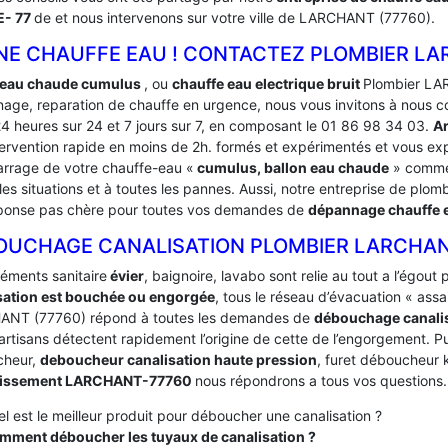
- 77
de et nous intervenons sur votre ville de LARCHANT (77760).
NE CHAUFFE EAU ! CONTACTEZ PLOMBIER LA
 eau chaude cumulus
, ou
chauffe eau electrique bruit
Plombier LAR
age, reparation de chauffe en urgence, nous vous invitons à nous c
24 heures sur 24 et 7 jours sur 7, en composant le 01 86 98 34 03.
A
tervention rapide en moins de 2h. formés et expérimentés et vous e
rrage de votre chauffe-eau «
cumulus, ballon eau chaude
» comme 
les situations et à toutes les pannes. Aussi, notre entreprise de plomb
ponse pas chère pour toutes vos demandes de
dépannage chauffe
OUCHAGE CANALISATION PLOMBIER LARCHA
léments sanitaire
évier
, baignoire, lavabo sont relie au tout a l’égou
sation est bouchée ou engorgée
, tous le réseau d’évacuation « ass
NT (77760) répond à toutes les demandes de
débouchage canali
artisans détectent rapidement l’origine de cette de l’engorgement. Pui
cheur,
deboucheur canalisation haute pression
, furet déboucheur k
nissement LARCHANT-77760
nous répondrons a tous vos questions.
l est le meilleur produit pour déboucher une canalisation ?
mment déboucher les tuyaux de canalisation ?