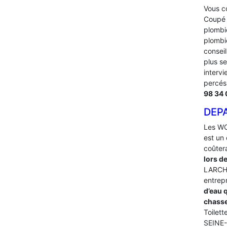
Vous co
Coupé l
plombi
plombi
conseil
plus se
intervi
percés
98 34 
DEP
Les WC
est un 
coûter
lors d
LARCHA
entrep
d’eau 
chasse
Toilett
SEINE-E