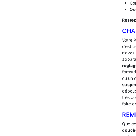
Com
Que
Restez
CHA
Votre
P
c’est t
n’avez 
appara
reglag
format
ou un 
suspen
débouc
très c
faire 
REM
Que ce
douch