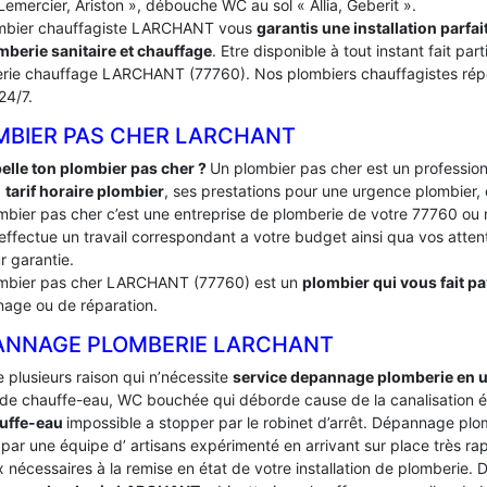
Lemercier, Ariston », débouche WC au sol « Allia, Geberit ».
mbier chauffagiste LARCHANT vous
garantis une installation parf
mberie sanitaire et chauffage
. Etre disponible à tout instant fait p
rie chauffage LARCHANT (77760). Nos plombiers chauffagistes répo
 24/7.
MBIER PAS CHER LARCHANT
elle ton plombier pas cher ?
Un plombier pas cher est un profession
:
tarif horaire plombier
, ses prestations pour une urgence plombier, 
mbier pas cher c’est une entreprise de plomberie de votre 77760
effectue un travail correspondant a votre budget ainsi qua vos attente
r garantie.
mbier pas cher LARCHANT (77760) est un
plombier qui vous fait pa
age ou de réparation.
ANNAGE PLOMBERIE LARCHANT
te plusieurs raison qui n’nécessite
service depannage plomberie en 
de chauffe-eau, WC bouchée qui déborde cause de la canalisation é
uffe-eau
impossible a stopper par le robinet d’arrêt. Dépannage p
par une équipe d’ artisans expérimenté en arrivant sur place très rapi
 nécessaires à la remise en état de votre installation de plomberie.