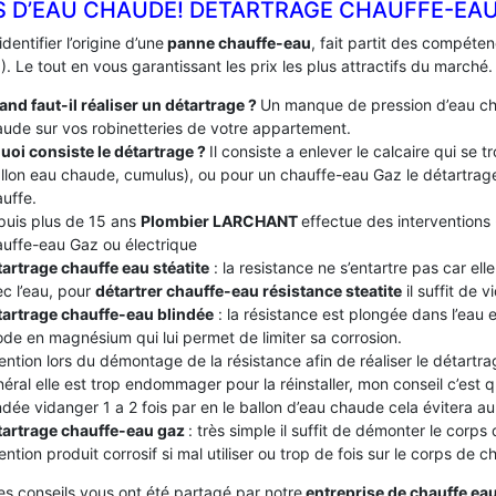
S D’EAU CHAUDE! DÉTARTRAGE CHAUFFE-EA
identifier l’origine d’une
panne chauffe-eau
, fait partit des compét
. Le tout en vous garantissant les prix les plus attractifs du marché.
nd faut-il réaliser un détartrage ?
Un manque de pression d’eau ch
ude sur vos robinetteries de votre appartement.
uoi consiste le détartrage ?
Il consiste a enlever le calcaire qui se
llon eau chaude, cumulus), ou pour un chauffe-eau Gaz le détartrage
uffe.
puis plus de 15 ans
Plombier LARCHANT
effectue des interventions 
uffe-eau Gaz ou électrique
artrage chauffe eau stéatite
: la resistance ne s’entartre pas car el
c l’eau, pour
détartrer chauffe-eau résistance steatite
il suffit de v
tartrage chauffe-eau blindée
: la résistance est plongée dans l’eau
de en magnésium qui lui permet de limiter sa corrosion.
ention lors du démontage de la résistance afin de réaliser le détartrag
éral elle est trop endommager pour la réinstaller, mon conseil c’est
ndée vidanger 1 a 2 fois par en le ballon d’eau chaude cela évitera au c
tartrage chauffe-eau gaz
: très simple il suffit de démonter le corps
ention produit corrosif si mal utiliser ou trop de fois sur le corps de 
es conseils vous ont été partagé par notre
entreprise de chauffe ea