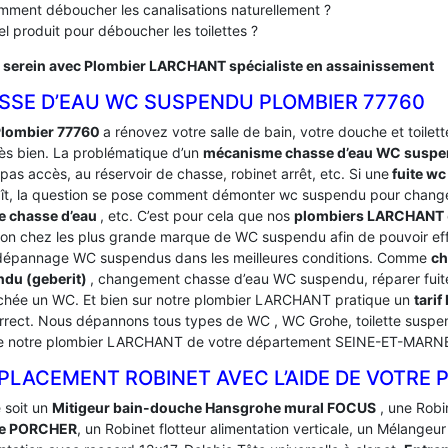
ment déboucher les canalisations naturellement ?
l produit pour déboucher les toilettes ?
 serein avec Plombier LARCHANT spécialiste en assainissement
SSE D’EAU WC SUSPENDU PLOMBIER 77760
lombier 77760
a rénovez votre salle de bain, votre douche et toilette
rès bien. La problématique d’un
mécanisme chasse d’eau WC susp
pas accès, au réservoir de chasse, robinet arrêt, etc. Si une
fuite wc
ît, la question se pose comment démonter wc suspendu pour change
e chasse d’eau
, etc. C’est pour cela que nos
plombiers LARCHANT
ion chez les plus grande marque de WC suspendu afin de pouvoir eff
dépannage WC suspendus dans les meilleures conditions. Comme
ch
du (geberit)
, changement chasse d’eau WC suspendu, réparer fuit
hée un WC. Et bien sur notre plombier LARCHANT pratique un
tari
orrect. Nous dépannons tous types de WC , WC Grohe, toilette suspend
de notre plombier LARCHANT de votre département SEINE-ET-MARN
PLACEMENT ROBINET AVEC L’AIDE DE VOTRE
 soit un
Mitigeur bain-douche Hansgrohe mural FOCUS
, une Robi
e PORCHER
, un Robinet flotteur alimentation verticale, un Mélangeu