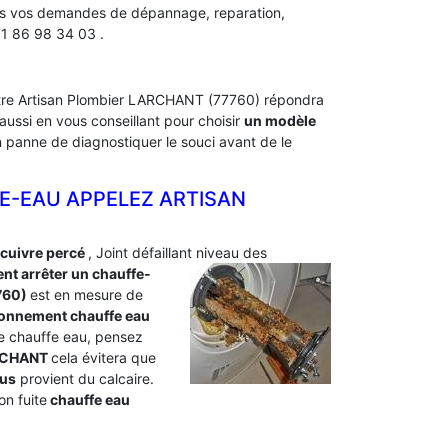
utes vos demandes de dépannage, reparation,
1 86 98 34 03 .
Notre Artisan Plombier LARCHANT (77760) répondra
ussi en vous conseillant pour choisir
un modèle
en panne de diagnostiquer le souci avant de le
E-EAU APPELEZ ARTISAN
 cuivre percé
, Joint défaillant niveau des
t arrêter un chauffe-
760)
est en mesure de
ionnement chauffe eau
tre chauffe eau, pensez
LARCHANT
cela évitera que
lus
provient du calcaire.
n fuite
chauffe eau