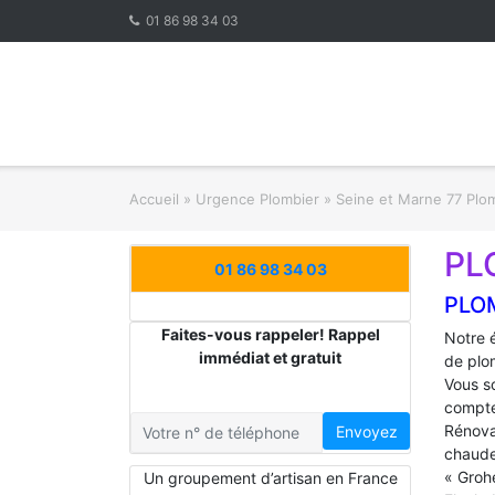
Skip
01 86 98 34 03
to
content
Accueil
»
Urgence Plombier
»
Seine et Marne 77 Plo
PL
01 86 98 34 03
PLO
Faites-vous rappeler! Rappel
Notre 
immédiat et gratuit
de plo
Vous s
compte
Rénova
Envoyez
chaude
« Groh
Un groupement d’artisan en France