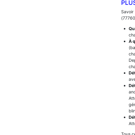
PLU
Savoir 
(77760)
Qua
cha
À q
(ba
cha
De
cha
Dét
ave
Dé
ano
Att
gén
bli
Dé
Att
Tous c