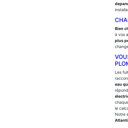
depan
install
CHA
Bien c
à vos 
plus p
changer
VOU
PLO
Les fu
raccor
eau qui
répond
électri
chaqu
le cal
Notre 
Atlant