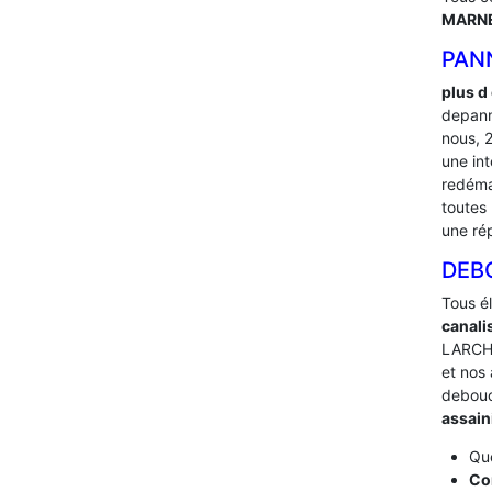
MARNE
PAN
plus d
depann
nous, 
une in
redéma
toutes 
une ré
DEB
Tous é
canali
LARCHA
et nos 
debou
assai
Que
Co