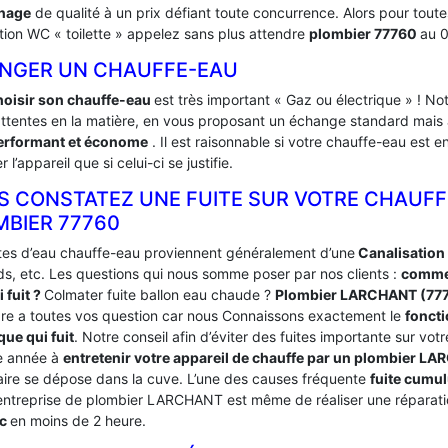
nage
de qualité à un prix défiant toute concurrence. Alors pour to
ation WC « toilette » appelez sans plus attendre
plombier 77760
au 0
NGER UN CHAUFFE-EAU
hoisir son chauffe-eau
est très important « Gaz ou électrique » ! 
attentes en la matière, en vous proposant un échange standard mais a
erformant et économe
. Il est raisonnable si votre chauffe-eau est 
 l’appareil que si celui-ci se justifie.
S CONSTATEZ UNE FUITE SUR VOTRE CHAUFF
MBIER 77760
ites d’eau chauffe-eau proviennent généralement d’une
Canalisation
ds, etc. Les questions qui nous somme poser par nos clients :
commen
 fuit ?
Colmater fuite ballon eau chaude ?
Plombier LARCHANT (77
re a toutes vos question car nous Connaissons exactement le
fonct
que qui fuit
. Notre conseil afin d’éviter des fuites importante sur vo
e année à
entretenir votre appareil de chauffe par un plombier 
caire se dépose dans la cuve. L’une des causes fréquente
fuite cumu
entreprise de plombier LARCHANT est même de réaliser une réparatio
ic
en moins de 2 heure.