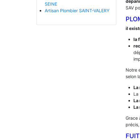
dépan
SEINE
SAV po
Artisan Plombier SAINT-VALERY
PLO
il exis
la 
rec
dé
imp
Notre 
selon l
La 
La 
La 
La
Grace 
précis
FUIT