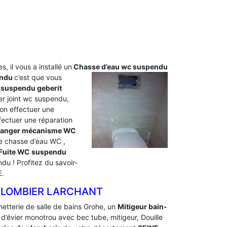
s, il vous a installé un
Chasse d’eau wc
suspendu
endu
c’est que vous
 suspendu geberit
r joint wc suspendu,
on effectuer une
ectuer une réparation
anger mécanisme WC
e chasse d’eau WC ,
f Fuite WC suspendu
u ! Profitez du savoir-
E.
 PLOMBIER LARCHANT
netterie de salle de bains Grohe, un
Mitigeur bain-
r d’évier monotrou avec bec tube, mitigeur, Douille