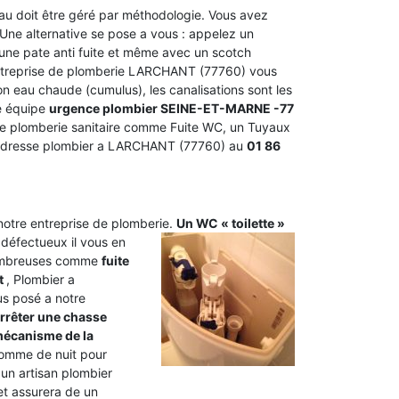
’eau doit être géré par méthodologie. Vous avez
. Une alternative se pose a vous : appelez un
une pate anti fuite et même avec un scotch
 entreprise de plomberie LARCHANT (77760) vous
lon eau chaude (cumulus), les canalisations sont les
ne équipe
urgence plombier SEINE-ET-MARNE -77
ion de plomberie sanitaire comme Fuite WC, un Tuyaux
 adresse plombier a LARCHANT (77760) au
01 86
 notre entreprise de plomberie.
Un WC « toilette »
 défectueux il vous en
 nombreuses comme
fuite
it
, Plombier a
us posé a notre
rêter une chasse
écanisme de la
omme de nuit pour
 un artisan plombier
et assurera de un