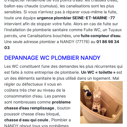
ballon eau chaude (cumulus), les canalisations sont les plus
sensibles. Si vous n’arrivez pas à réparer vous-même la fuite,
toute une équipe
urgence plombier SEINE-ET-MARNE -77
intervient afin de stopper votre fuite. Alors en cas de fuite sur
l’installation de plomberie sanitaire comme Fuite WC, un Tuyaux
percés, une Canalisations bouchées, une
fuite compteur d’eau
.
Une seule adresse plombier a NANDY (77176) au
01 86 98 34
03
DEPANNAGE WC PLOMBIER NANDY
Les WC constituent l’une des demandes les plus récurrentes qui
est faite à notre entreprise de plomberie.
Un WC « toilette »
est
un des éléments sanitaire le plus utilisé dans un logement.
Mal
régler ou défectueux il vous en
coûtera très cher au niveau de la
consommation d’eau. Les pannes
sont nombreuses comme
probleme
chasse d’eau remplissage
, bouton
poussoir chasse d’eau bloqué,
chasse d eau qui coule
, Plombier a
NANDY résout tous vos problèmes