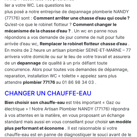
lier a votre WC. Les questions les
plus posé a notre entreprise de depannage plomberie NANDY
(77176) sont :
Comment arrêter une chasse d’eau qui coule ?
Qu’est-ce que le robinet flotteur ?
Comment changer le
mécanisme de la chasse d’eau ?
. Un wc en panne nous
répondons a vos demande de jour comme de nuit pour fuite
arrivée d’eau wc,
Remplacer le robinet flotteur chasse d’eau
.
En moins de 2 heure un artisan plombier SEINE-ET-MARNE – 77
arrivera votre domicile ou sur le lieu de votre travail et assurera
de un
depannage
de qualité à un prix défiant toute
concurrence. Alors pour toutes vos demandes de dépannage,
reparation, installation WC « toilette » appelez sans plus
attendre
plombier 77176
au 01 86 98 34 03 .
CHANGER UN CHAUFFE-EAU
Bien choisir son chauffe-eau
est très important « Gaz ou
électrique » ! Notre Artisan Plombier NANDY (77176) répondra
à vos attentes en la matière, en vous proposant un échange
standard mais aussi en vous conseillant pour choisir
un modèle
plus performant et économe
. Il est raisonnable si votre
chauffe-eau est en panne de diagnostiquer le souci avant de le