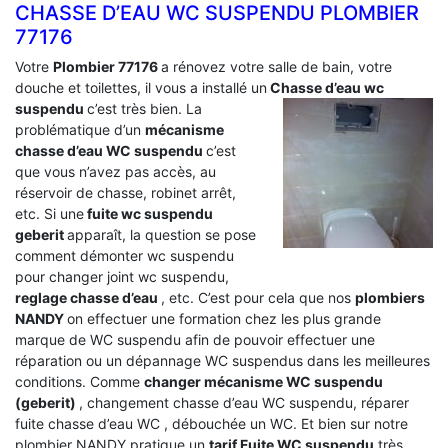
CHASSE D’EAU WC SUSPENDU PLOMBIER
77176
Votre
Plombier 77176
a rénovez votre salle de bain, votre
douche et toilettes, il vous a installé un
Chasse d’eau wc
suspendu
c’est très bien. La
problématique d’un
mécanisme
chasse d’eau WC suspendu
c’est
que vous n’avez pas accès, au
réservoir de chasse, robinet arrêt,
etc. Si une
fuite wc suspendu
geberit
apparaît, la question se pose
comment démonter wc suspendu
pour changer joint wc suspendu,
reglage chasse d’eau
, etc. C’est pour cela que nos
plombiers
NANDY
on effectuer une formation chez les plus grande
marque de WC suspendu afin de pouvoir effectuer une
réparation ou un dépannage WC suspendus dans les meilleures
conditions. Comme
changer mécanisme WC suspendu
(geberit)
, changement chasse d’eau WC suspendu, réparer
fuite chasse d’eau WC , débouchée un WC. Et bien sur notre
plombier NANDY pratique un
tarif Fuite WC suspendu
très