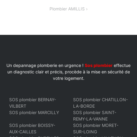
DE
Plombier AMILLIS
L’ARTICLE
Un depannage plomberie en urgence !
Sos plombier
effectue
un diagnostic clair et précis, procède à la mise en sécurité de
votre logement.
SOS plombier BERNAY-
SOS plombier CHATILLON-
VILBERT
LA-BORDE
SOS plombier MARCILLY
SOS plombier SAINT-
REMY-LA-VANNE
SOS plombier BOISSY-
SOS plombier MORET-
AUX-CAILLES
SUR-LOING