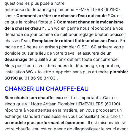
questions les plus posé a notre
entreprise de depannage plomberie HEMEVILLERS (60190)
sont :
Comment arrêter une chasse d’eau qui coule ?
Qu’est-
ce que le robinet flotteur ?
Comment changer le mécanisme
de la chasse d’eau ?
. Un wc en panne nous répondons a vos
demande de jour comme de nuit pour reglage bouton poussoir
chasse d’eau,
Remplacer le robinet flotteur chasse d’eau
. En
moins de 2 heure un artisan plombier OISE – 60 arrivera votre
domicile ou sur le lieu de votre travail et assurera de un
depannage
de qualité à un prix défiant toute concurrence.
Alors pour toutes vos demandes de dépannage, reparation,
installation WC « toilette » appelez sans plus attendre
plombier
60190
au 01 86 98 34 03 .
CHANGER UN CHAUFFE-EAU
Bien choisir son chauffe-eau
est très important « Gaz ou
électrique » ! Notre Artisan Plombier HEMEVILLERS (60190)
répondra à vos attentes en la matière, en vous proposant un
échange standard mais aussi en vous conseillant pour choisir
un modèle plus performant et économe
. Il est raisonnable si
votre chauffe-eau est en panne de diagnostiquer le souci avant