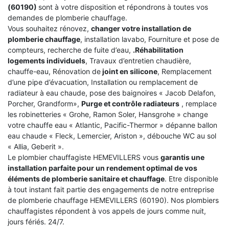
(60190)
sont à votre disposition et répondrons à toutes vos
demandes de plomberie chauffage.
Vous souhaitez rénovez,
changer votre installation de
plomberie chauffage
, installation lavabo, Fourniture et pose de
compteurs, recherche de fuite d’eau,
.Réhabilitation
logements individuels
, Travaux d’entretien chaudière,
chauffe-eau, Rénovation de
joint en silicone
, Remplacement
d’une pipe d’évacuation, Installation ou remplacement de
radiateur à eau chaude, pose des baignoires « Jacob Delafon,
Porcher, Grandform»,
Purge et contrôle radiateurs
, remplace
les robinetteries « Grohe, Ramon Soler, Hansgrohe » change
votre chauffe eau « Atlantic, Pacific-Thermor » dépanne ballon
eau chaude « Fleck, Lemercier, Ariston », débouche WC au sol
« Allia, Geberit ».
Le plombier chauffagiste HEMEVILLERS vous
garantis une
installation parfaite pour un rendement optimal de vos
éléments de plomberie sanitaire et chauffage
. Etre disponible
à tout instant fait partie des engagements de notre entreprise
de plomberie chauffage HEMEVILLERS (60190). Nos plombiers
chauffagistes répondent à vos appels de jours comme nuit,
jours fériés. 24/7.