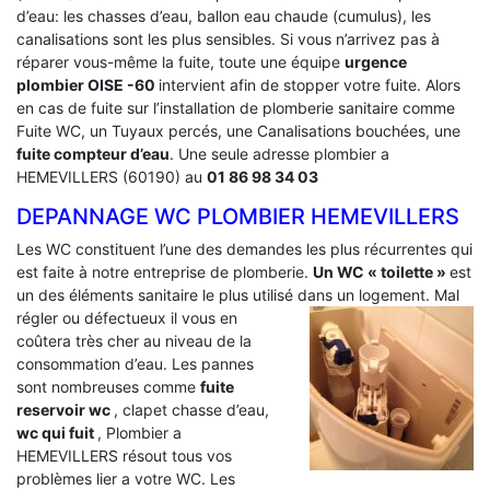
d’eau: les chasses d’eau, ballon eau chaude (cumulus), les
canalisations sont les plus sensibles. Si vous n’arrivez pas à
réparer vous-même la fuite, toute une équipe
urgence
plombier OISE -60
intervient afin de stopper votre fuite. Alors
en cas de fuite sur l’installation de plomberie sanitaire comme
Fuite WC, un Tuyaux percés, une Canalisations bouchées, une
fuite compteur d’eau
. Une seule adresse plombier a
HEMEVILLERS (60190) au
01 86 98 34 03
DEPANNAGE WC PLOMBIER HEMEVILLERS
Les WC constituent l’une des demandes les plus récurrentes qui
est faite à notre entreprise de plomberie.
Un WC « toilette »
est
un des éléments sanitaire le plus utilisé dans un logement.
Mal
régler ou défectueux il vous en
coûtera très cher au niveau de la
consommation d’eau. Les pannes
sont nombreuses comme
fuite
reservoir wc
, clapet chasse d’eau,
wc qui fuit
, Plombier a
HEMEVILLERS résout tous vos
problèmes lier a votre WC. Les