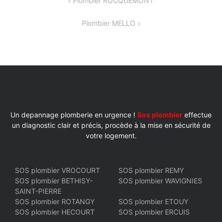
NAVIGATION
Plombier ROCQUEMONT
DE
Plombier MELLO
L’ARTICLE
Un depannage plomberie en urgence !
Sos plombier
effectue
un diagnostic clair et précis, procède à la mise en sécurité de
votre logement.
SOS plombier VROCOURT
SOS plombier REMY
SOS plombier BETHISY-
SOS plombier WAVIGNIES
SAINT-PIERRE
SOS plombier ROTANGY
SOS plombier ETOUY
SOS plombier HECOURT
SOS plombier ERCUIS