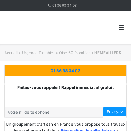
Skip
01 86 98 34 03
to
content
Accueil
»
Urgence Plombier
»
Oise 60 Plombier
»
HEMEVILLERS
01 86 98 34 03
Faites-vous rappeler! Rappel immédiat et gratuit
Envoyez
Un groupement d’artisan en France vous propose tous travaux
de plomberie allant de la
Rénovation de salle de bain
a