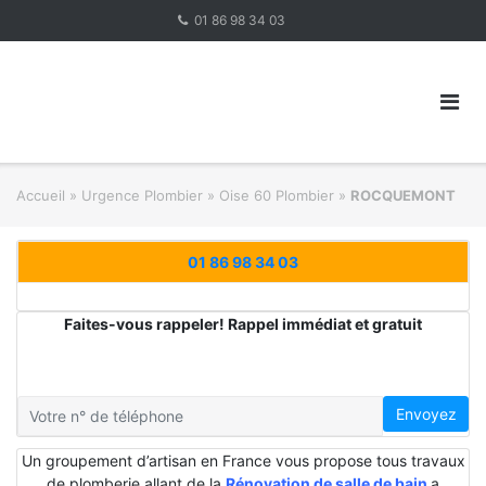
Skip
01 86 98 34 03
to
content
Accueil
»
Urgence Plombier
»
Oise 60 Plombier
»
ROCQUEMONT
01 86 98 34 03
Faites-vous rappeler! Rappel immédiat et gratuit
Envoyez
Un groupement d’artisan en France vous propose tous travaux
de plomberie allant de la
Rénovation de salle de bain
a