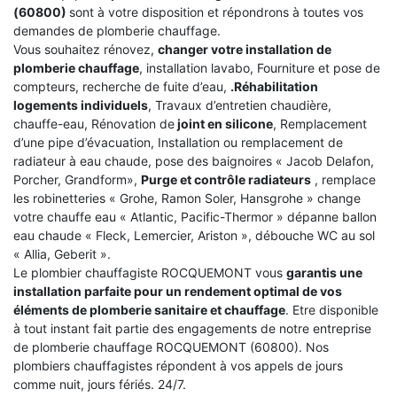
(60800)
sont à votre disposition et répondrons à toutes vos
demandes de plomberie chauffage.
Vous souhaitez rénovez,
changer votre installation de
plomberie chauffage
, installation lavabo, Fourniture et pose de
compteurs, recherche de fuite d’eau,
.Réhabilitation
logements individuels
, Travaux d’entretien chaudière,
chauffe-eau, Rénovation de
joint en silicone
, Remplacement
d’une pipe d’évacuation, Installation ou remplacement de
radiateur à eau chaude, pose des baignoires « Jacob Delafon,
Porcher, Grandform»,
Purge et contrôle radiateurs
, remplace
les robinetteries « Grohe, Ramon Soler, Hansgrohe » change
votre chauffe eau « Atlantic, Pacific-Thermor » dépanne ballon
eau chaude « Fleck, Lemercier, Ariston », débouche WC au sol
« Allia, Geberit ».
Le plombier chauffagiste ROCQUEMONT vous
garantis une
installation parfaite pour un rendement optimal de vos
éléments de plomberie sanitaire et chauffage
. Etre disponible
à tout instant fait partie des engagements de notre entreprise
de plomberie chauffage ROCQUEMONT (60800). Nos
plombiers chauffagistes répondent à vos appels de jours
comme nuit, jours fériés. 24/7.