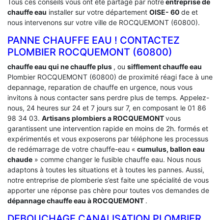
Tous ces conseils vous ont été partagé par notre
entreprise de
chauffe eau
installer sur votre département
OISE- 60
de et
nous intervenons sur votre ville de ROCQUEMONT (60800).
PANNE CHAUFFE EAU ! CONTACTEZ
PLOMBIER ROCQUEMONT (60800)
chauffe eau qui ne chauffe plus
, ou
sifflement chauffe eau
Plombier ROCQUEMONT (60800) de proximité réagi face à une
depannage, reparation de chauffe en urgence, nous vous
invitons à nous contacter sans perdre plus de temps. Appelez-
nous, 24 heures sur 24 et 7 jours sur 7, en composant le 01 86
98 34 03.
Artisans plombiers a ROCQUEMONT
vous
garantissent une intervention rapide en moins de 2h. formés et
expérimentés et vous exposerons par téléphone les processus
de redémarrage de votre chauffe-eau «
cumulus, ballon eau
chaude
» comme changer le fusible chauffe eau. Nous nous
adaptons à toutes les situations et à toutes les pannes. Aussi,
notre entreprise de plomberie s’est faite une spécialité de vous
apporter une réponse pas chère pour toutes vos demandes de
dépannage chauffe eau à ROCQUEMONT
.
DEBOUCHAGE CANALISATION PLOMBIER