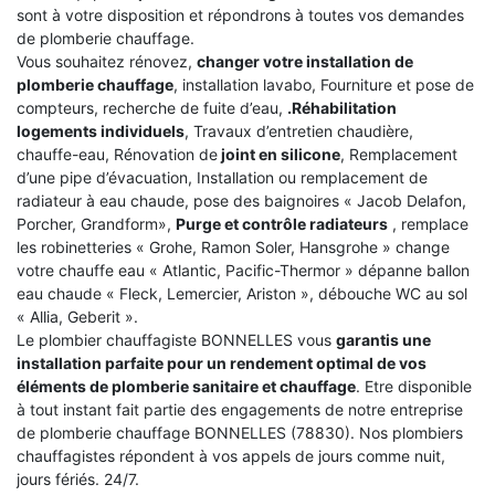
sont à votre disposition et répondrons à toutes vos demandes
de plomberie chauffage.
Vous souhaitez rénovez,
changer votre installation de
plomberie chauffage
, installation lavabo, Fourniture et pose de
compteurs, recherche de fuite d’eau,
.Réhabilitation
logements individuels
, Travaux d’entretien chaudière,
chauffe-eau, Rénovation de
joint en silicone
, Remplacement
d’une pipe d’évacuation, Installation ou remplacement de
radiateur à eau chaude, pose des baignoires « Jacob Delafon,
Porcher, Grandform»,
Purge et contrôle radiateurs
, remplace
les robinetteries « Grohe, Ramon Soler, Hansgrohe » change
votre chauffe eau « Atlantic, Pacific-Thermor » dépanne ballon
eau chaude « Fleck, Lemercier, Ariston », débouche WC au sol
« Allia, Geberit ».
Le plombier chauffagiste BONNELLES vous
garantis une
installation parfaite pour un rendement optimal de vos
éléments de plomberie sanitaire et chauffage
. Etre disponible
à tout instant fait partie des engagements de notre entreprise
de plomberie chauffage BONNELLES (78830). Nos plombiers
chauffagistes répondent à vos appels de jours comme nuit,
jours fériés. 24/7.