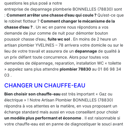
questions les plus posé a notre
entreprise de depannage plomberie BONNELLES (78830) sont
:
Comment arrêter une chasse d’eau qui coule ?
Qu’est-ce que
le robinet flotteur ?
Comment changer le mécanisme de la
chasse d’eau ?
. Un wc en panne nous répondons a vos
demande de jour comme de nuit pour démonter bouton
poussoir chasse d’eau,
fuite wc sol
. En moins de 2 heure un
artisan plombier YVELINES – 78 arrivera votre domicile ou sur le
lieu de votre travail et assurera de un
depannage
de qualité à
un prix défiant toute concurrence. Alors pour toutes vos
demandes de dépannage, reparation, installation WC « toilette
» appelez sans plus attendre
plombier 78830
au 01 86 98 34
03 .
CHANGER UN CHAUFFE-EAU
Bien choisir son chauffe-eau
est très important « Gaz ou
électrique » ! Notre Artisan Plombier BONNELLES (78830)
répondra à vos attentes en la matière, en vous proposant un
échange standard mais aussi en vous conseillant pour choisir
un modèle plus performant et économe
. Il est raisonnable si
votre chauffe-eau est en panne de diagnostiquer le souci avant