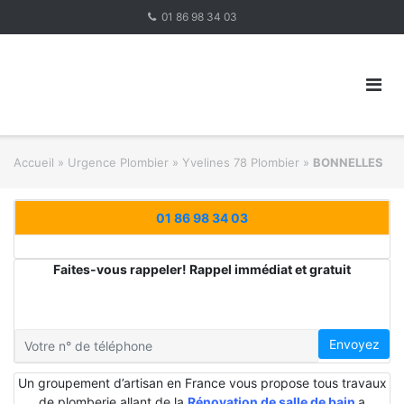
Skip
01 86 98 34 03
to
content
Accueil
»
Urgence Plombier
»
Yvelines 78 Plombier
»
BONNELLES
01 86 98 34 03
Faites-vous rappeler! Rappel immédiat et gratuit
Envoyez
Un groupement d’artisan en France vous propose tous travaux
de plomberie allant de la
Rénovation de salle de bain
a