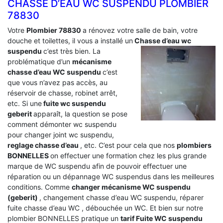
CHASSE D’EAU WC SUSPENDU PLOMBIER
78830
Votre
Plombier 78830
a rénovez votre salle de bain, votre
douche et toilettes, il vous a installé un
Chasse d’eau wc
suspendu
c’est très bien. La
problématique d’un
mécanisme
chasse d’eau WC suspendu
c’est
que vous n’avez pas accès, au
réservoir de chasse, robinet arrêt,
etc. Si une
fuite wc suspendu
geberit
apparaît, la question se pose
comment démonter wc suspendu
pour changer joint wc suspendu,
reglage chasse d’eau
, etc. C’est pour cela que nos
plombiers
BONNELLES
on effectuer une formation chez les plus grande
marque de WC suspendu afin de pouvoir effectuer une
réparation ou un dépannage WC suspendus dans les meilleures
conditions. Comme
changer mécanisme WC suspendu
(geberit)
, changement chasse d’eau WC suspendu, réparer
fuite chasse d’eau WC , débouchée un WC. Et bien sur notre
plombier BONNELLES pratique un
tarif Fuite WC suspendu