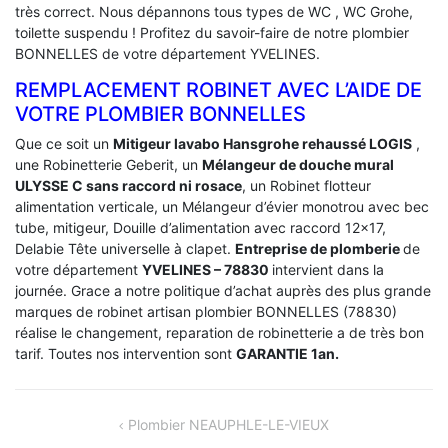
très correct. Nous dépannons tous types de WC , WC Grohe,
toilette suspendu ! Profitez du savoir-faire de notre plombier
BONNELLES de votre département YVELINES.
REMPLACEMENT ROBINET AVEC L’AIDE DE
VOTRE PLOMBIER BONNELLES
Que ce soit un
Mitigeur lavabo Hansgrohe rehaussé LOGIS
,
une Robinetterie Geberit, un
Mélangeur de douche mural
ULYSSE C sans raccord ni rosace
, un Robinet flotteur
alimentation verticale, un Mélangeur d’évier monotrou avec bec
tube, mitigeur, Douille d’alimentation avec raccord 12×17,
Delabie Tête universelle à clapet.
Entreprise de plomberie
de
votre département
YVELINES – 78830
intervient dans la
journée. Grace a notre politique d’achat auprès des plus grande
marques de robinet artisan plombier BONNELLES (78830)
réalise le changement, reparation de robinetterie a de très bon
tarif. Toutes nos intervention sont
GARANTIE 1an.
NAVIGATION
Plombier NEAUPHLE-LE-VIEUX