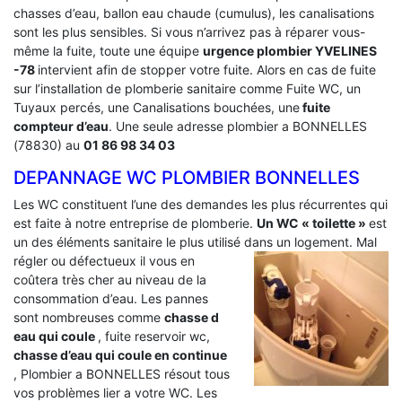
chasses d’eau, ballon eau chaude (cumulus), les canalisations
sont les plus sensibles. Si vous n’arrivez pas à réparer vous-
même la fuite, toute une équipe
urgence plombier YVELINES
-78
intervient afin de stopper votre fuite. Alors en cas de fuite
sur l’installation de plomberie sanitaire comme Fuite WC, un
Tuyaux percés, une Canalisations bouchées, une
fuite
compteur d’eau
. Une seule adresse plombier a BONNELLES
(78830) au
01 86 98 34 03
DEPANNAGE WC PLOMBIER BONNELLES
Les WC constituent l’une des demandes les plus récurrentes qui
est faite à notre entreprise de plomberie.
Un WC « toilette »
est
un des éléments sanitaire le plus utilisé dans un logement.
Mal
régler ou défectueux il vous en
coûtera très cher au niveau de la
consommation d’eau. Les pannes
sont nombreuses comme
chasse d
eau qui coule
, fuite reservoir wc,
chasse d’eau qui coule en continue
, Plombier a BONNELLES résout tous
vos problèmes lier a votre WC. Les