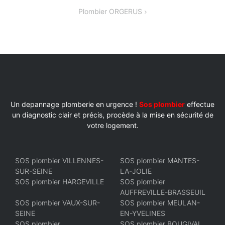
DE
Plombier ORGERUS
L’ARTICLE
Un depannage plomberie en urgence !
Sos plombier
effectue
un diagnostic clair et précis, procède à la mise en sécurité de
votre logement.
SOS plombier VILLENNES-
SOS plombier MANTES-
SUR-SEINE
LA-JOLIE
SOS plombier HARGEVILLE
SOS plombier
AUFFREVILLE-BRASSEUIL
SOS plombier VAUX-SUR-
SOS plombier MEULAN-
SEINE
EN-YVELINES
SOS plombier
SOS plombier BOUGIVAL