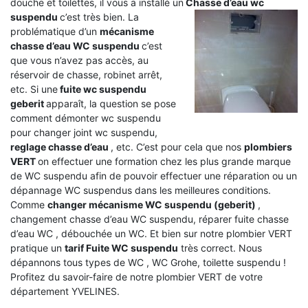
douche et toilettes, il vous a installé un
Chasse d’eau wc
suspendu
c’est très bien. La
problématique d’un
mécanisme
chasse d’eau WC suspendu
c’est
que vous n’avez pas accès, au
réservoir de chasse, robinet arrêt,
etc. Si une
fuite wc suspendu
geberit
apparaît, la question se pose
comment démonter wc suspendu
pour changer joint wc suspendu,
reglage chasse d’eau
, etc. C’est pour cela que nos
plombiers
VERT
on effectuer une formation chez les plus grande marque
de WC suspendu afin de pouvoir effectuer une réparation ou un
dépannage WC suspendus dans les meilleures conditions.
Comme
changer mécanisme WC suspendu (geberit)
,
changement chasse d’eau WC suspendu, réparer fuite chasse
d’eau WC , débouchée un WC. Et bien sur notre plombier VERT
pratique un
tarif Fuite WC suspendu
très correct. Nous
dépannons tous types de WC , WC Grohe, toilette suspendu !
Profitez du savoir-faire de notre plombier VERT de votre
département YVELINES.