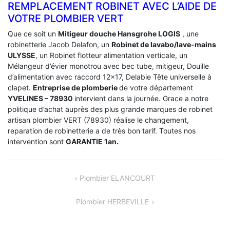
REMPLACEMENT ROBINET AVEC L’AIDE DE
VOTRE PLOMBIER VERT
Que ce soit un
Mitigeur douche Hansgrohe LOGIS
, une
robinetterie Jacob Delafon, un
Robinet de lavabo/lave-mains
ULYSSE
, un Robinet flotteur alimentation verticale, un
Mélangeur d’évier monotrou avec bec tube, mitigeur, Douille
d’alimentation avec raccord 12×17, Delabie Tête universelle à
clapet.
Entreprise de plomberie
de votre département
YVELINES – 78930
intervient dans la journée. Grace a notre
politique d’achat auprès des plus grande marques de robinet
artisan plombier VERT (78930) réalise le changement,
reparation de robinetterie a de très bon tarif. Toutes nos
intervention sont
GARANTIE 1an.
NAVIGATION
Plombier ELANCOURT
DE
Plombier HERBEVILLE
L’ARTICLE