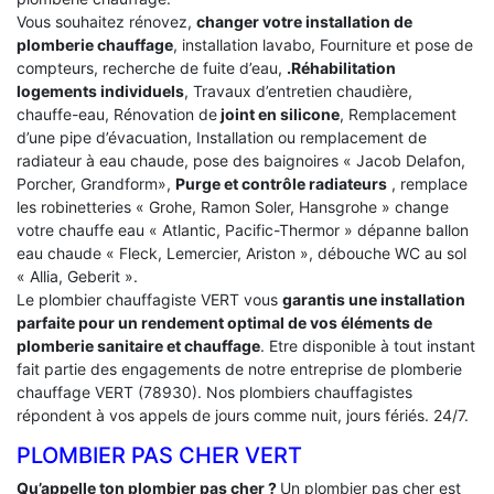
Vous souhaitez rénovez,
changer votre installation de
plomberie chauffage
, installation lavabo, Fourniture et pose de
compteurs, recherche de fuite d’eau,
.Réhabilitation
logements individuels
, Travaux d’entretien chaudière,
chauffe-eau, Rénovation de
joint en silicone
, Remplacement
d’une pipe d’évacuation, Installation ou remplacement de
radiateur à eau chaude, pose des baignoires « Jacob Delafon,
Porcher, Grandform»,
Purge et contrôle radiateurs
, remplace
les robinetteries « Grohe, Ramon Soler, Hansgrohe » change
votre chauffe eau « Atlantic, Pacific-Thermor » dépanne ballon
eau chaude « Fleck, Lemercier, Ariston », débouche WC au sol
« Allia, Geberit ».
Le plombier chauffagiste VERT vous
garantis une installation
parfaite pour un rendement optimal de vos éléments de
plomberie sanitaire et chauffage
. Etre disponible à tout instant
fait partie des engagements de notre entreprise de plomberie
chauffage VERT (78930). Nos plombiers chauffagistes
répondent à vos appels de jours comme nuit, jours fériés. 24/7.
PLOMBIER PAS CHER VERT
Qu’appelle ton plombier pas cher ?
Un plombier pas cher est