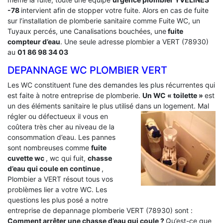
-78
intervient afin de stopper votre fuite. Alors en cas de fuite
sur l’installation de plomberie sanitaire comme Fuite WC, un
Tuyaux percés, une Canalisations bouchées, une
fuite
compteur d’eau
. Une seule adresse plombier a VERT (78930)
au
01 86 98 34 03
DEPANNAGE WC PLOMBIER VERT
Les WC constituent l’une des demandes les plus récurrentes qui
est faite à notre entreprise de plomberie.
Un WC « toilette »
est
un des éléments sanitaire le plus utilisé dans un logement.
Mal
régler ou défectueux il vous en
coûtera très cher au niveau de la
consommation d’eau. Les pannes
sont nombreuses comme
fuite
cuvette wc
, wc qui fuit,
chasse
d’eau qui coule en continue
,
Plombier a VERT résout tous vos
problèmes lier a votre WC. Les
questions les plus posé a notre
entreprise de depannage plomberie VERT (78930) sont :
Comment arrêter une chasse d’eau qui coule ?
Qu’est-ce que