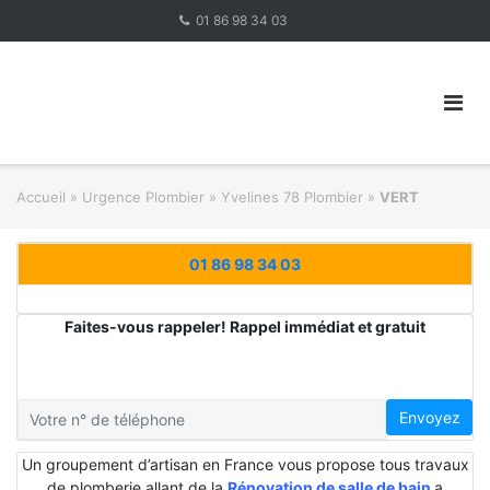
Skip
01 86 98 34 03
to
content
Accueil
»
Urgence Plombier
»
Yvelines 78 Plombier
»
VERT
01 86 98 34 03
Faites-vous rappeler! Rappel immédiat et gratuit
Envoyez
Un groupement d’artisan en France vous propose tous travaux
de plomberie allant de la
Rénovation de salle de bain
a