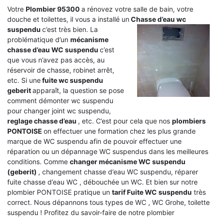
Votre
Plombier 95300
a rénovez votre salle de bain, votre
douche et toilettes, il vous a installé un
Chasse d’eau wc
suspendu
c’est très bien. La
problématique d’un
mécanisme
chasse d’eau WC suspendu
c’est
que vous n’avez pas accès, au
réservoir de chasse, robinet arrêt,
etc. Si une
fuite wc suspendu
geberit
apparaît, la question se pose
comment démonter wc suspendu
pour changer joint wc suspendu,
reglage chasse d’eau
, etc. C’est pour cela que nos
plombiers
PONTOISE
on effectuer une formation chez les plus grande
marque de WC suspendu afin de pouvoir effectuer une
réparation ou un dépannage WC suspendus dans les meilleures
conditions. Comme
changer mécanisme WC suspendu
(geberit)
, changement chasse d’eau WC suspendu, réparer
fuite chasse d’eau WC , débouchée un WC. Et bien sur notre
plombier PONTOISE pratique un
tarif Fuite WC suspendu
très
correct. Nous dépannons tous types de WC , WC Grohe, toilette
suspendu ! Profitez du savoir-faire de notre plombier