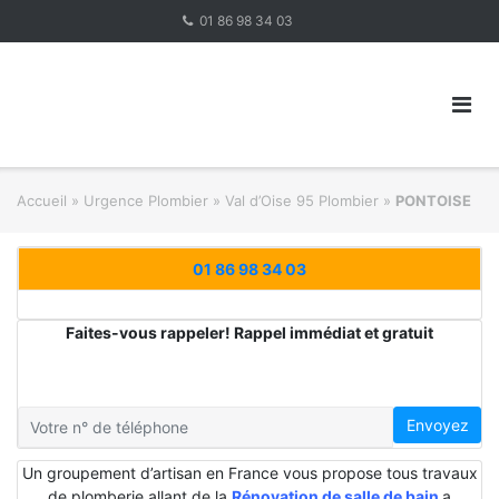
Skip
01 86 98 34 03
to
content
Accueil
»
Urgence Plombier
»
Val d’Oise 95 Plombier
»
PONTOISE
01 86 98 34 03
Faites-vous rappeler! Rappel immédiat et gratuit
Envoyez
Un groupement d’artisan en France vous propose tous travaux
de plomberie allant de la
Rénovation de salle de bain
a