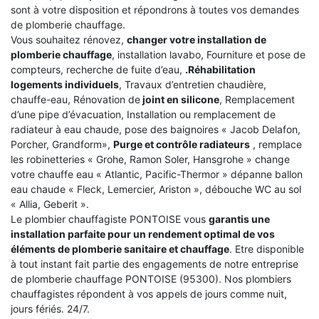
sont à votre disposition et répondrons à toutes vos demandes
de plomberie chauffage.
Vous souhaitez rénovez,
changer votre installation de
plomberie chauffage
, installation lavabo, Fourniture et pose de
compteurs, recherche de fuite d’eau,
.Réhabilitation
logements individuels
, Travaux d’entretien chaudière,
chauffe-eau, Rénovation de
joint en silicone
, Remplacement
d’une pipe d’évacuation, Installation ou remplacement de
radiateur à eau chaude, pose des baignoires « Jacob Delafon,
Porcher, Grandform»,
Purge et contrôle radiateurs
, remplace
les robinetteries « Grohe, Ramon Soler, Hansgrohe » change
votre chauffe eau « Atlantic, Pacific-Thermor » dépanne ballon
eau chaude « Fleck, Lemercier, Ariston », débouche WC au sol
« Allia, Geberit ».
Le plombier chauffagiste PONTOISE vous
garantis une
installation parfaite pour un rendement optimal de vos
éléments de plomberie sanitaire et chauffage
. Etre disponible
à tout instant fait partie des engagements de notre entreprise
de plomberie chauffage PONTOISE (95300). Nos plombiers
chauffagistes répondent à vos appels de jours comme nuit,
jours fériés. 24/7.