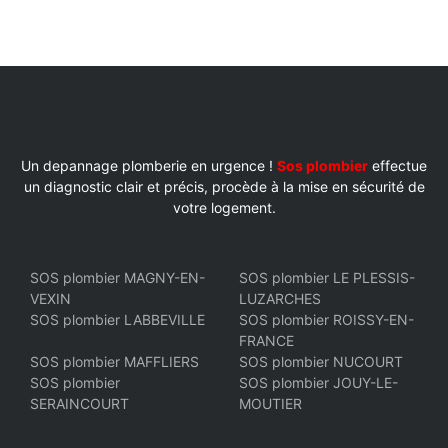
Un depannage plomberie en urgence !
Sos plombier
effectue
un diagnostic clair et précis, procède à la mise en sécurité de
votre logement.
SOS plombier MAGNY-EN-
SOS plombier LE PLESSIS-
VEXIN
LUZARCHES
SOS plombier LABBEVILLE
SOS plombier ROISSY-EN-
FRANCE
SOS plombier MAFFLIERS
SOS plombier NUCOURT
SOS plombier
SOS plombier JOUY-LE-
SERAINCOURT
MOUTIER