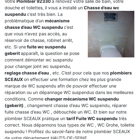
Votre
Plombier 92330
a rénovez votre salle de bain, votre
douche et toilettes, il vous a installé un
Chasse d’eau wc
suspendu
c’est très bien. La
problématique d’un
mécanisme
chasse d’eau WC suspendu
c’est
que vous n’avez pas accès, au
réservoir de chasse, robinet arrêt,
etc. Si une
fuite wc suspendu
geberit
apparaît, la question se pose
comment démonter wc suspendu
pour changer joint wc suspendu,
reglage chasse d’eau
, etc. C’est pour cela que nos
plombiers
SCEAUX
on effectuer une formation chez les plus grande
marque de WC suspendu afin de pouvoir effectuer une
réparation ou un dépannage WC suspendus dans les meilleures
conditions. Comme
changer mécanisme WC suspendu
(geberit)
, changement chasse d’eau WC suspendu, réparer
fuite chasse d’eau WC , débouchée un WC. Et bien sur notre
plombier SCEAUX pratique un
tarif Fuite WC suspendu
très
correct. Nous dépannons tous types de WC , WC Grohe, toilette
suspendu ! Profitez du savoir-faire de notre plombier SCEAUX
de votre département HAUTS-DE-SEINE.