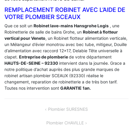
REMPLACEMENT ROBINET AVEC L’AIDE DE
VOTRE PLOMBIER SCEAUX
Que ce soit un
Robinet lave-mains Hansgrohe Logis
, une
Robinetterie de salle de bains Grohe, un
Robinet à flotteur
vertical pour Veneto
, un Robinet flotteur alimentation verticale,
un Mélangeur d’évier monotrou avec bec tube, mitigeur, Douille
d’alimentation avec raccord 12×17, Delabie Tête universelle à
clapet.
Entreprise de plomberie
de votre département
HAUTS-DE-SEINE – 92330
intervient dans la journée. Grace a
notre politique d’achat auprès des plus grande marques de
robinet artisan plombier SCEAUX (92330) réalise le
changement, reparation de robinetterie a de très bon tarif.
Toutes nos intervention sont
GARANTIE 1an.
NAVIGATION
Plombier SURESNES
DE
Plombier CHAVILLE
L’ARTICLE