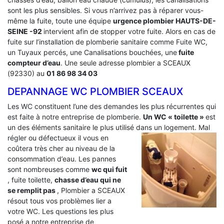
sont les plus sensibles. Si vous n’arrivez pas à réparer vous-
même la fuite, toute une équipe
urgence plombier HAUTS-DE-
SEINE -92
intervient afin de stopper votre fuite. Alors en cas de
fuite sur l’installation de plomberie sanitaire comme Fuite WC,
un Tuyaux percés, une Canalisations bouchées, une
fuite
compteur d’eau
. Une seule adresse plombier a SCEAUX
(92330) au
01 86 98 34 03
DEPANNAGE WC PLOMBIER SCEAUX
Les WC constituent l’une des demandes les plus récurrentes qui
est faite à notre entreprise de plomberie.
Un WC « toilette »
est
un des éléments sanitaire le plus utilisé dans un logement.
Mal
régler ou défectueux il vous en
coûtera très cher au niveau de la
consommation d’eau. Les pannes
sont nombreuses comme
wc qui fuit
, fuite toilette,
chasse d’eau qui ne
se remplit pas
, Plombier a SCEAUX
résout tous vos problèmes lier a
votre WC. Les questions les plus
posé a notre entreprise de