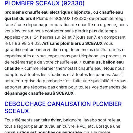
PLOMBIER SCEAUX (92330)
probleme chauffe eau electrique disjoncte
, ou
chauffe eau
qui fait du bruit
Plombier SCEAUX (92330) de proximité réagi
face à une depannage, reparation de chauffe en urgence, nous
vous invitons à nous contacter sans perdre plus de temps.
Appelez-nous, 24 heures sur 24 et 7 jours sur 7, en composant
le 01 86 98 34 03.
Artisans plombiers a SCEAUX
vous
garantissent une intervention rapide en moins de 2h. formés et
expérimentés et vous exposerons par téléphone les processus
de redémarrage de votre chauffe-eau «
cumulus, ballon eau
chaude
» comme réarmer thermostat chauffe eau. Nous nous
adaptons à toutes les situations et à toutes les pannes. Aussi,
notre entreprise de plomberie s’est faite une spécialité de vous
apporter une réponse pas chère pour toutes vos demandes de
dépannage chauffe eau à SCEAUX
.
DEBOUCHAGE CANALISATION PLOMBIER
SCEAUX
Tous éléments sanitaire
évier
, baignoire, lavabo sont relie au
tout a l’égout par un tuyau en cuivre, PVC, etc. Lorsque une
canalisation est bouchée ou engorgée
, tous le réseau