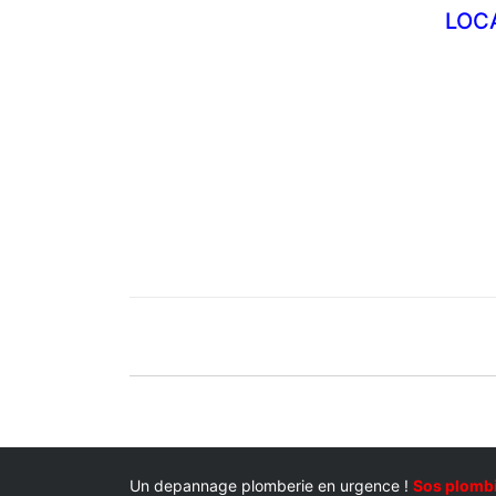
LOC
NAVIGATION
DE
L’ARTICLE
Un depannage plomberie en urgence !
Sos plomb