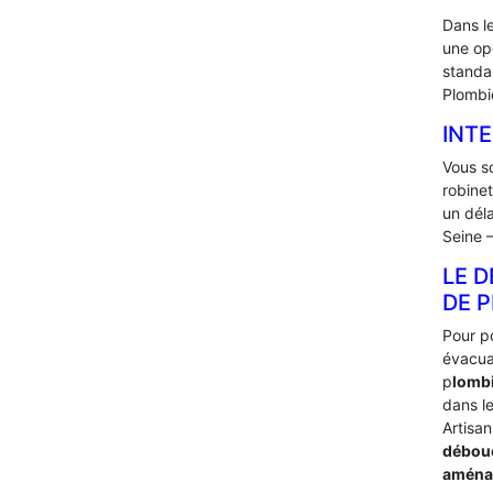
Dans l
une op
standa
Plombi
INTE
Vous s
robine
un dél
Seine –
LE D
DE P
Pour p
évacua
p
lombi
dans le
Artisan
débou
aménag