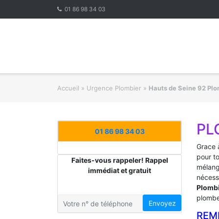
Skip
01 86 98 34 03
to
content
Accueil
»
Urgence Plombier
»
Hauts de Seine 92 Plo
PL
01 86 98 34 03
Grace à
pour t
Faites-vous rappeler! Rappel
mélange
immédiat et gratuit
nécess
Plombi
plombe
Envoyez
REM