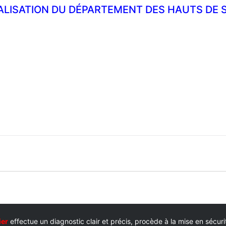
ALISATION DU DÉPARTEMENT DES HAUTS DE S
ier
effectue un diagnostic clair et précis, procède à la mise en sécur