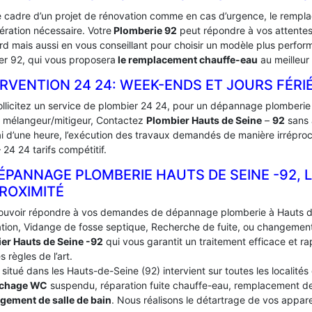
e cadre d’un projet de rénovation comme en cas d’urgence, le remp
ération nécessaire. Votre
Plomberie 92
peut répondre à vos attentes
rd mais aussi en vous conseillant pour choisir un modèle plus perfor
er 92, qui vous proposera
le remplacement chauffe-eau
au meilleur 
RVENTION 24 24: WEEK-ENDS ET JOURS FÉRI
ollicitez un service de plombier 24 24, pour un dépannage plomberie 
t mélangeur/mitigeur, Contactez
Plombier Hauts de Seine
–
92
sans 
ai d’une heure, l’exécution des travaux demandés de manière irréproc
 24 24 tarifs compétitif.
ÉPANNAGE PLOMBERIE HAUTS DE SEINE -92, 
ROXIMITÉ
ouvoir répondre à vos demandes de dépannage plomberie à Hauts d
tion, Vidange de fosse septique, Recherche de fuite, ou changement j
er Hauts de Seine -92
qui vous garantit un traitement efficace et r
s règles de l’art.
 situé dans les Hauts-de-Seine (92) intervient sur toutes les localité
chage WC
suspendu, réparation fuite chauffe-eau, remplacement de 
ement de salle de bain
. Nous réalisons le détartrage de vos apparei