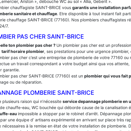
Lemercier, Ariston », débouche WC au sol « Allia, Geberit ».
mbier chauffagiste SAINT-BRICE vous
garantis une installation par
mberie sanitaire et chauffage
. Etre disponible à tout instant fait p
rie chauffage SAINT-BRICE (77160). Nos plombiers chauffagistes ré
 24/7.
BIER PAS CHER SAINT-BRICE
elle ton plombier pas cher ?
Un plombier pas cher est un profession
:
tarif horaire plombier
, ses prestations pour une urgence plombier, 
mbier pas cher c’est une entreprise de plomberie de votre 77160 
ectue un travail correspondant a votre budget ainsi qua vos attente, le
r garantie.
mbier pas cher SAINT-BRICE (77160) est un
plombier qui vous fait p
age ou de réparation.
ANNAGE PLOMBERIE SAINT-BRICE
te plusieurs raison qui n’nécessite
service depannage plomberie en 
de chauffe-eau, WC bouchée qui déborde cause de la canalisation é
uffe-eau
impossible a stopper par le robinet d’arrêt. Dépannage p
par une équipe d’ artisans expérimenté en arrivant sur place très rapi
 nécessaires à la remise en état de votre installation de plomberie.