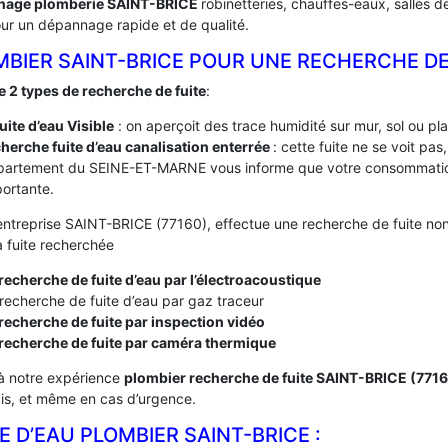
nage plomberie SAINT-BRICE
robinetteries, chauffes-eaux, salles d
ur un dépannage rapide et de qualité.
MBIER SAINT-BRICE POUR UNE RECHERCHE DE
te 2 types de recherche de fuite
:
fuite d’eau Visible
: on aperçoit des trace humidité sur mur, sol ou pl
herche fuite d’eau canalisation enterrée
: cette fuite ne se voit pa
partement du SEINE-ET-MARNE vous informe que votre consommation
ortante.
entreprise SAINT-BRICE (77160), effectue une recherche de fuite non 
a fuite recherchée
recherche de fuite d’eau par l’électroacoustique
recherche de fuite d’eau par gaz traceur
recherche de fuite par inspection vidéo
 recherche de fuite par caméra thermique
à notre expérience
plombier recherche de fuite SAINT-BRICE (771
cis, et même en cas d’urgence.
E D’EAU PLOMBIER SAINT-BRICE :