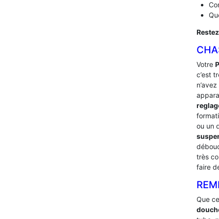
Com
Que
Restez
CHA
Votre
P
c’est t
n’avez 
appara
reglag
format
ou un 
suspen
débouc
très c
faire 
REMP
Que ce
douch