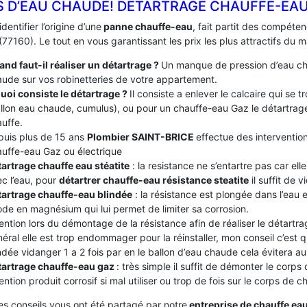
S D’EAU CHAUDE! DÉTARTRAGE CHAUFFE-EAU 
identifier l’origine d’une
panne chauffe-eau
, fait partit des compét
77160). Le tout en vous garantissant les prix les plus attractifs du 
nd faut-il réaliser un détartrage ?
Un manque de pression d’eau ch
ude sur vos robinetteries de votre appartement.
uoi consiste le détartrage ?
Il consiste a enlever le calcaire qui se
llon eau chaude, cumulus), ou pour un chauffe-eau Gaz le détartrage
uffe.
puis plus de 15 ans
Plombier SAINT-BRICE
effectue des intervention
uffe-eau Gaz ou électrique
artrage chauffe eau stéatite
: la resistance ne s’entartre pas car el
c l’eau, pour
détartrer chauffe-eau résistance steatite
il suffit de v
tartrage chauffe-eau blindée
: la résistance est plongée dans l’eau
de en magnésium qui lui permet de limiter sa corrosion.
ention lors du démontage de la résistance afin de réaliser le détartrag
éral elle est trop endommager pour la réinstaller, mon conseil c’est
ndée vidanger 1 a 2 fois par en le ballon d’eau chaude cela évitera au c
tartrage chauffe-eau gaz
: très simple il suffit de démonter le corps
ention produit corrosif si mal utiliser ou trop de fois sur le corps de 
es conseils vous ont été partagé par notre
entreprise de chauffe ea