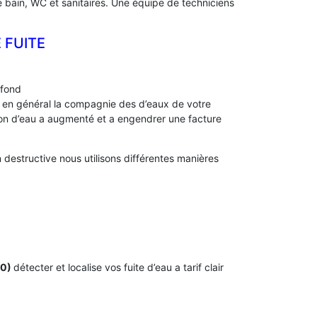
e bain, WC et sanitaires. Une équipe de techniciens
 FUITE
afond
s, en général la compagnie des d’eaux de votre
 d’eau a augmenté et a engendrer une facture
destructive nous utilisons différentes manières
60)
détecter et localise vos fuite d’eau a tarif clair