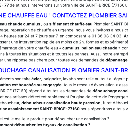
- 77
de et nous intervenons sur votre ville de SAINT-BRICE (77160).
E CHAUFFE EAU ! CONTACTEZ PLOMBIER SAIN
 eau chaude cumulus
, ou
sifflement chauffe eau
Plombier SAINT-BR
age, reparation de chauffe en urgence, nous vous invitons à nous c
24 heures sur 24 et 7 jours sur 7, en composant le 01 86 98 34 03.
Ar
issent une intervention rapide en moins de 2h. formés et expériment
émarrage de votre chauffe-eau «
cumulus, ballon eau chaude
» com
s à toutes les situations et à toutes les pannes. Aussi, notre entrepr
er une réponse pas chère pour toutes vos demandes de
dépannage 
OUCHAGE CANALISATION PLOMBIER SAINT-BR
léments sanitaire
évier
, baignoire, lavabo sont relie au tout a l’égou
sation est bouchée ou engorgée
, tous le réseau d’évacuation « ass
BRICE (77160) répond à toutes les demandes de
débouchage canal
 et nos artisans détectent rapidement l’origine de cette de l’engorgeme
deboucheur,
deboucheur canalisation haute pression
, furet débouc
rise assainissement SAINT-BRICE-77160
nous répondrons a tous v
l est le meilleur produit pour déboucher une canalisation ?
mment déboucher les tuyaux de canalisation ?