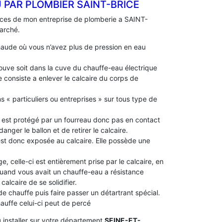
PAR PLOMBIER SAINT-BRICE
ences de mon entreprise de plomberie a SAINT-
marché.
aude où vous n’avez plus de pression en eau
 trouve soit dans la cuve du chauffe-eau électrique
 consiste a enlever le calcaire du corps de
s « particuliers ou entreprises » sur tous type de
le est protégé par un fourreau donc pas en contact
idanger le ballon et de retirer le calcaire.
 est donc exposée au calcaire. Elle possède une
e, celle-ci est entièrement prise par le calcaire, en
 quand vous avait un chauffe-eau a résistance
alcaire de se solidifier.
 de chauffe puis faire passer un détartrant spécial.
chauffe celui-ci peut de percé
u
installer sur votre département
SEINE-ET-