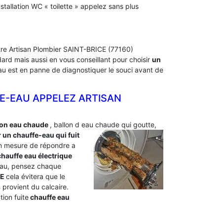
tallation WC « toilette » appelez sans plus
otre Artisan Plombier SAINT-BRICE (77160)
ard mais aussi en vous conseillant pour choisir
un
-eau est en panne de diagnostiquer le souci avant de
E-EAU APPELEZ ARTISAN
lon eau chaude
, ballon d eau chaude qui goutte,
un chauffe-eau qui fuit
n mesure de répondre a
hauffe eau électrique
e eau, pensez chaque
CE
cela évitera que le
s
provient du calcaire.
ion fuite
chauffe eau