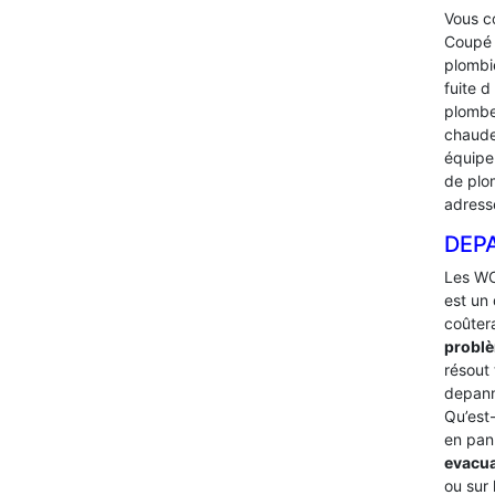
Vous co
Coupé l
plombi
fuite 
plombe
chaude 
équip
de plo
adress
DEP
Les WC
est un 
coûter
problè
résout 
depann
Qu’est-
en pan
evacu
ou sur 