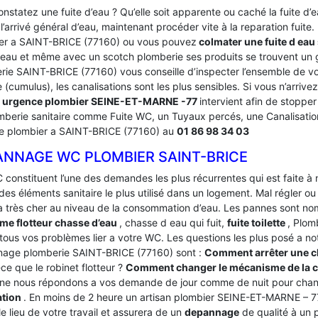
nstatez une fuite d’eau ? Qu’elle soit apparente ou caché la fuite d
’arrivé général d’eau, maintenant procéder vite à la reparation fuite
er a SAINT-BRICE (77160) ou vous pouvez
colmater une fuite d eau
d eau et même avec un scotch plomberie ses produits se trouvent un 
rie SAINT-BRICE (77160) vous conseille d’inspecter l’ensemble de vos
(cumulus), les canalisations sont les plus sensibles. Si vous n’arriv
e
urgence plombier SEINE-ET-MARNE -77
intervient afin de stopper 
mberie sanitaire comme Fuite WC, un Tuyaux percés, une Canalisati
e plombier a SAINT-BRICE (77160) au
01 86 98 34 03
ANNAGE WC PLOMBIER SAINT-BRICE
 constituent l’une des demandes les plus récurrentes qui est faite à
des éléments sanitaire le plus utilisé dans un logement.
Mal régler ou
a très cher au niveau de la consommation d’eau. Les pannes sont 
me flotteur chasse d’eau
, chasse d eau qui fuit,
fuite toilette
, Plom
tous vos problèmes lier a votre WC. Les questions les plus posé a no
age plomberie SAINT-BRICE (77160) sont :
Comment arrêter une ch
ce que le robinet flotteur ?
Comment changer le mécanisme de la c
ne nous répondons a vos demande de jour comme de nuit pour chan
ation
. En moins de 2 heure un artisan plombier SEINE-ET-MARNE – 77
le lieu de votre travail et assurera de un
depannage
de qualité à un p