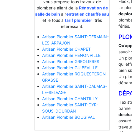
Fleck, 
vous propose tous travaux de
Le plo
plomberie allant de la
Rénovation de
de plo
salle de bain
a l’
entretien chauffe eau
plombe
et le tous a
tarif plombier
très
fériés.
intéressant.
PLOM
Artisan Plombier SAINT-GERMAIN-
LES-ARPAJON
Qu’app
Artisan Plombier CHAPET
savoir 
Artisan Plombier HENONVILLE
Un plo
Artisan Plombier GREOLIERES
qui eff
Artisan Plombier GUIBEVILLE
bien sû
Artisan Plombier ROQUESTERON-
Un plo
GRASSE
dépann
Artisan Plombier SAINT-DALMAS-
DÉP
LE-SELVAGE
Artisan Plombier CHANTILLY
Il exis
Artisan Plombier SAINT-CYR-
panne 
SOUS-DOURDAN
de cha
Artisan Plombier BOUGIVAL
assuré 
travaux