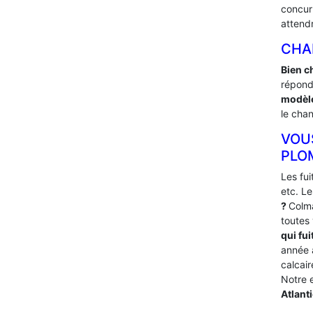
concur
attend
CHA
Bien c
répond
modèle
le chan
VOU
PLO
Les fu
etc. L
?
Colma
toutes
qui fui
année
calcai
Notre 
Atlant