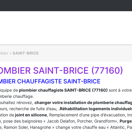
mbier
»
SAINT-BRICE
OMBIER SAINT-BRICE (77160)
MBIER CHAUFFAGISTE SAINT-BRICE
équipe de
plombier chauffagiste SAINT-BRICE (77160)
sont à votr
mberie chauffage.
ouhaitez rénovez,
changer votre installation de plomberie chauffa
urs, recherche de fuite d’eau,
.Réhabilitation logements individuel
tion de
joint en silicone
, Remplacement d’une pipe d’évacuation, In
, pose des baignoires « Jacob Delafon, Porcher, Grandform»,
Purge 
e, Ramon Soler, Hansgrohe » change votre chauffe eau « Atlantic, P