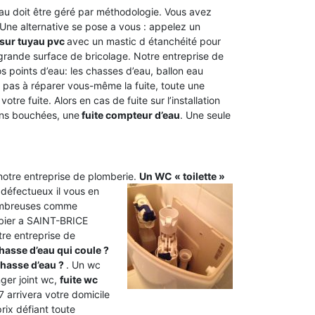
’eau doit être géré par méthodologie. Vous avez
. Une alternative se pose a vous : appelez un
 sur tuyau pvc
avec un mastic d étanchéité pour
grande surface de bricolage. Notre entreprise de
 points d’eau: les chasses d’eau, ballon eau
ez pas à réparer vous-même la fuite, toute une
votre fuite. Alors en cas de fuite sur l’installation
ons bouchées, une
fuite compteur d’eau
. Une seule
 notre entreprise de plomberie.
Un WC « toilette »
 défectueux il vous en
nombreuses comme
bier a SAINT-BRICE
tre entreprise de
asse d’eau qui coule ?
hasse d’eau ?
. Un wc
ger joint wc,
fuite wc
 arrivera votre domicile
rix défiant toute