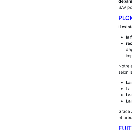
dépan
SAV po
PLO
il exis
la 
rec
dé
imp
Notre 
selon l
La 
La 
La 
La
Grace 
et pré
FUIT