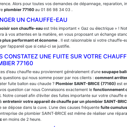
rence. Alors pour toutes vos demandes de dépannage, reparation, ins
re
plombier 77160
au 01 86 98 34 03 .
NGER UN CHAUFFE-EAU
hoisir son chauffe-eau
est très important « Gaz ou électrique » ! N
ra à vos attentes en la matière, en vous proposant un échange stand
 plus performant et économe
. Il est raisonnable si votre chauffe
ger l’appareil que si celui-ci se justifie.
S CONSTATEZ UNE FUITE SUR VOTRE CHAUFF
MBIER 77160
ites d’eau chauffe-eau proviennent généralement d’une
soupape bal
es questions qui nous somme poser par nos clients :
comment arrêter 
ter fuite ballon eau chaude ?
Plombier SAINT-BRICE (77160)
est e
 vos question car nous Connaissons exactement le
fonctionnement c
t
. Notre conseil afin d’éviter des fuites importante sur votre chauff
 à
entretenir votre appareil de chauffe par un plombier SAINT-BRI
re se dépose dans la cuve. L’une des causes fréquente
fuite cumulu
entreprise de plombier SAINT-BRICE est même de réaliser une réparat
ic
en moins de 2 heure.