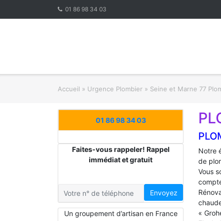
Skip
01 86 98 34 03
to
content
Accueil
»
Urgence Plombier
»
Seine et Marne 77 Plo
PL
01 86 98 34 03
PLO
Faites-vous rappeler! Rappel
Notre 
immédiat et gratuit
de plo
Vous s
compte
Rénova
Envoyez
chaude
« Groh
Un groupement d’artisan en France