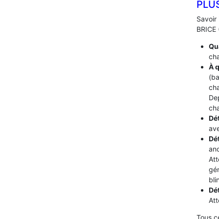
PLU
Savoir 
BRICE (
Qua
cha
À q
(ba
cha
De
cha
Dét
ave
Dé
ano
Att
gén
bli
Dé
Att
Tous c