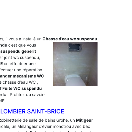
, il vous a installé un
Chasse d’eau wc
suspendu
endu
c’est que vous
 suspendu geberit
r joint wc suspendu,
CE
on effectuer une
ectuer une réparation
anger mécanisme WC
e chasse d’eau WC ,
if Fuite WC suspendu
u ! Profitez du savoir-
NE.
LOMBIER SAINT-BRICE
Robinetterie de salle de bains Grohe, un
Mitigeur
rticale, un Mélangeur d’évier monotrou avec bec