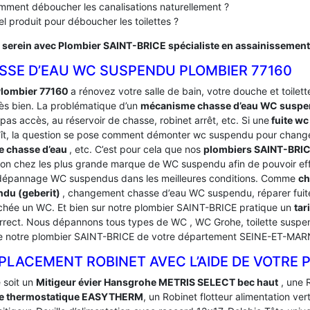
ment déboucher les canalisations naturellement ?
l produit pour déboucher les toilettes ?
 serein avec Plombier SAINT-BRICE spécialiste en assainissement
SSE D’EAU WC SUSPENDU PLOMBIER 77160
lombier 77160
a rénovez votre salle de bain, votre douche et toilettes
rès bien. La problématique d’un
mécanisme chasse d’eau WC susp
pas accès, au réservoir de chasse, robinet arrêt, etc. Si une
fuite wc
ît, la question se pose comment démonter wc suspendu pour change
e chasse d’eau
, etc. C’est pour cela que nos
plombiers SAINT-BRI
ion chez les plus grande marque de WC suspendu afin de pouvoir eff
dépannage WC suspendus dans les meilleures conditions. Comme
ch
du (geberit)
, changement chasse d’eau WC suspendu, réparer fuit
hée un WC. Et bien sur notre plombier SAINT-BRICE pratique un
tar
orrect. Nous dépannons tous types de WC , WC Grohe, toilette suspend
de notre plombier SAINT-BRICE de votre département SEINE-ET-MAR
LACEMENT ROBINET AVEC L’AIDE DE VOTRE P
 soit un
Mitigeur évier Hansgrohe METRIS SELECT bec haut
, une 
e thermostatique EASYTHERM
, un Robinet flotteur alimentation ve