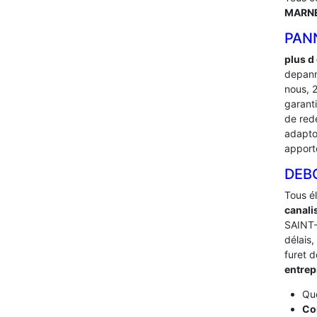
MARNE
PANN
plus d
depann
nous, 
garant
de red
adapton
apport
DEB
Tous é
canali
SAINT-
délais,
furet 
entrep
Que
Co