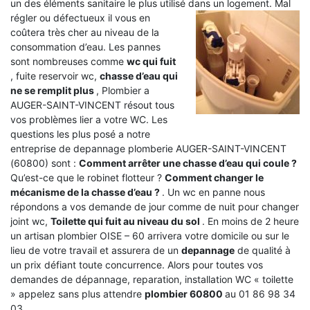
un des éléments sanitaire le plus utilisé dans un logement.
Mal
régler ou défectueux il vous en
coûtera très cher au niveau de la
consommation d’eau. Les pannes
sont nombreuses comme
wc qui fuit
, fuite reservoir wc,
chasse d’eau qui
ne se remplit plus
, Plombier a
AUGER-SAINT-VINCENT résout tous
vos problèmes lier a votre WC. Les
questions les plus posé a notre
entreprise de depannage plomberie AUGER-SAINT-VINCENT
(60800) sont :
Comment arrêter une chasse d’eau qui coule ?
Qu’est-ce que le robinet flotteur ?
Comment changer le
mécanisme de la chasse d’eau ?
. Un wc en panne nous
répondons a vos demande de jour comme de nuit pour changer
joint wc,
Toilette qui fuit au niveau du sol
. En moins de 2 heure
un artisan plombier OISE – 60 arrivera votre domicile ou sur le
lieu de votre travail et assurera de un
depannage
de qualité à
un prix défiant toute concurrence. Alors pour toutes vos
demandes de dépannage, reparation, installation WC « toilette
» appelez sans plus attendre
plombier 60800
au 01 86 98 34
03 .