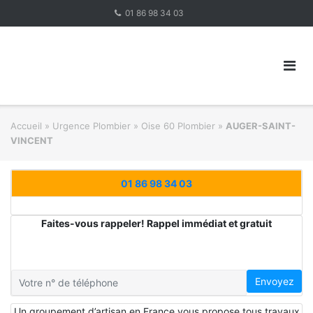
Skip
01 86 98 34 03
to
content
Accueil
»
Urgence Plombier
»
Oise 60 Plombier
»
AUGER-SAINT-
VINCENT
01 86 98 34 03
Faites-vous rappeler! Rappel immédiat et gratuit
Envoyez
Un groupement d’artisan en France vous propose tous travaux