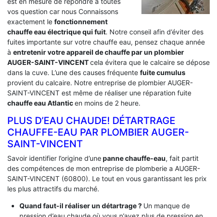
est en mesure de répondre a toutes
vos question car nous Connaissons
exactement le
fonctionnement
chauffe eau électrique qui fuit
. Notre conseil afin d’éviter des
fuites importante sur votre chauffe eau, pensez chaque année
à
entretenir votre appareil de chauffe par un plombier
AUGER-SAINT-VINCENT
cela évitera que le calcaire se dépose
dans la cuve. L’une des causes fréquente
fuite cumulus
provient du calcaire. Notre entreprise de plombier AUGER-
SAINT-VINCENT est même de réaliser une réparation fuite
chauffe eau Atlantic
en moins de 2 heure.
PLUS D’EAU CHAUDE! DÉTARTRAGE
CHAUFFE-EAU PAR PLOMBIER AUGER-
SAINT-VINCENT
Savoir identifier l’origine d’une
panne chauffe-eau
, fait partit
des compétences de mon entreprise de plomberie a AUGER-
SAINT-VINCENT (60800). Le tout en vous garantissant les prix
les plus attractifs du marché.
Quand faut-il réaliser un détartrage ?
Un manque de
pression d’eau chaude où vous n’avez plus de pression en