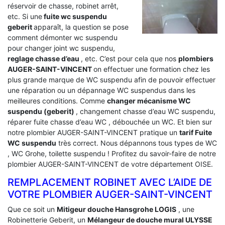
réservoir de chasse, robinet arrêt,
etc. Si une
fuite wc suspendu
geberit
apparaît, la question se pose
comment démonter wc suspendu
pour changer joint wc suspendu,
reglage chasse d’eau
, etc. C’est pour cela que nos
plombiers
AUGER-SAINT-VINCENT
on effectuer une formation chez les
plus grande marque de WC suspendu afin de pouvoir effectuer
une réparation ou un dépannage WC suspendus dans les
meilleures conditions. Comme
changer mécanisme WC
suspendu (geberit)
, changement chasse d’eau WC suspendu,
réparer fuite chasse d’eau WC , débouchée un WC. Et bien sur
notre plombier AUGER-SAINT-VINCENT pratique un
tarif Fuite
WC suspendu
très correct. Nous dépannons tous types de WC
, WC Grohe, toilette suspendu ! Profitez du savoir-faire de notre
plombier AUGER-SAINT-VINCENT de votre département OISE.
REMPLACEMENT ROBINET AVEC L’AIDE DE
VOTRE PLOMBIER AUGER-SAINT-VINCENT
Que ce soit un
Mitigeur douche Hansgrohe LOGIS
, une
Robinetterie Geberit, un
Mélangeur de douche mural ULYSSE