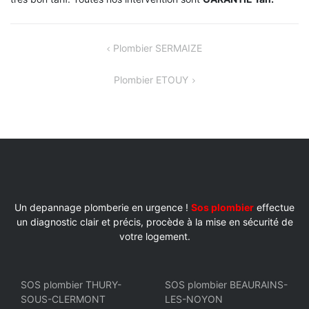
NAVIGATION
Plombier SERMAIZE
DE
Plombier ETOUY
L’ARTICLE
Un depannage plomberie en urgence !
Sos plombier
effectue
un diagnostic clair et précis, procède à la mise en sécurité de
votre logement.
SOS plombier THURY-
SOS plombier BEAURAINS-
SOUS-CLERMONT
LES-NOYON