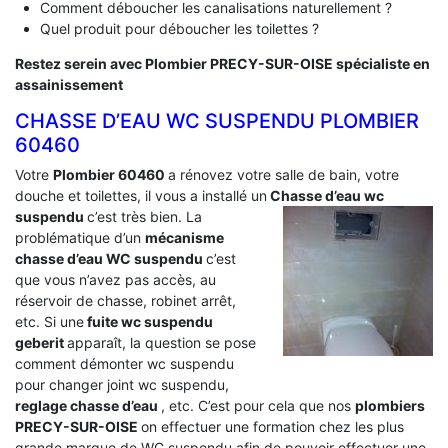
Comment déboucher les canalisations naturellement ?
Quel produit pour déboucher les toilettes ?
Restez serein avec Plombier PRECY-SUR-OISE spécialiste en
assainissement
CHASSE D’EAU WC SUSPENDU PLOMBIER
60460
Votre
Plombier 60460
a rénovez votre salle de bain, votre
douche et toilettes, il vous a installé un
Chasse d’eau wc
suspendu
c’est très bien. La
problématique d’un
mécanisme
chasse d’eau WC suspendu
c’est
que vous n’avez pas accès, au
réservoir de chasse, robinet arrêt,
etc. Si une
fuite wc suspendu
geberit
apparaît, la question se pose
comment démonter wc suspendu
pour changer joint wc suspendu,
reglage chasse d’eau
, etc. C’est pour cela que nos
plombiers
PRECY-SUR-OISE
on effectuer une formation chez les plus
grande marque de WC suspendu afin de pouvoir effectuer une