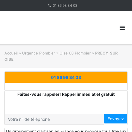
Skip
01 86 98 34 03
to
content
Accueil
»
Urgence Plombier
»
Oise 60 Plombier
»
PRECY-SUR-
OISE
01 86 98 34 03
Faites-vous rappeler! Rappel immédiat et gratuit
Envoyez
Un groupement d’artisan en France vous propose tous travaux