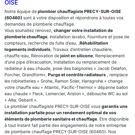
OISE
Notre équipe de
plombier chauffagiste PRECY-SUR-OISE
(60460)
sont à votre disposition et répondrons à toutes vos
demandes de plomberie chauffage.
Vous souhaitez rénovez,
changer votre installation de
plomberie chauffage
, installation lavabo, Fourniture et pose de
compteurs, recherche de fuite d’eau,
.Réhabilitation
logements individuels
, Travaux d’entretien chaudière,
chauffe-eau, Rénovation de
joint en silicone
, Remplacement
d’une pipe d’évacuation, Installation ou remplacement de
radiateur à eau chaude, pose des baignoires « Jacob Delafon,
Porcher, Grandform»,
Purge et contrôle radiateurs
, remplace
les robinetteries « Grohe, Ramon Soler, Hansgrohe » change
votre chauffe eau « Atlantic, Pacific-Thermor » dépanne ballon
eau chaude « Fleck, Lemercier, Ariston », débouche WC au sol
« Allia, Geberit ».
Le plombier chauffagiste PRECY-SUR-OISE vous
garantis une
installation parfaite pour un rendement optimal de vos
éléments de plomberie sanitaire et chauffage
. Etre disponible
à tout instant fait partie des engagements de notre entreprise
de plomberie chauffage PRECY-SUR-OISE (60460). Nos