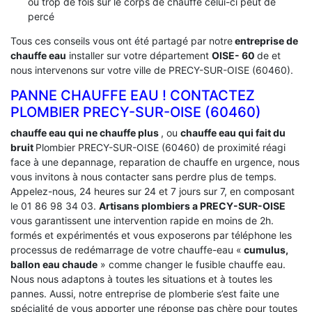
ou trop de fois sur le corps de chauffe celui-ci peut de
percé
Tous ces conseils vous ont été partagé par notre
entreprise de
chauffe eau
installer sur votre département
OISE- 60
de et
nous intervenons sur votre ville de PRECY-SUR-OISE (60460).
PANNE CHAUFFE EAU ! CONTACTEZ
PLOMBIER PRECY-SUR-OISE (60460)
chauffe eau qui ne chauffe plus
, ou
chauffe eau qui fait du
bruit
Plombier PRECY-SUR-OISE (60460) de proximité réagi
face à une depannage, reparation de chauffe en urgence, nous
vous invitons à nous contacter sans perdre plus de temps.
Appelez-nous, 24 heures sur 24 et 7 jours sur 7, en composant
le 01 86 98 34 03.
Artisans plombiers a PRECY-SUR-OISE
vous garantissent une intervention rapide en moins de 2h.
formés et expérimentés et vous exposerons par téléphone les
processus de redémarrage de votre chauffe-eau «
cumulus,
ballon eau chaude
» comme changer le fusible chauffe eau.
Nous nous adaptons à toutes les situations et à toutes les
pannes. Aussi, notre entreprise de plomberie s’est faite une
spécialité de vous apporter une réponse pas chère pour toutes