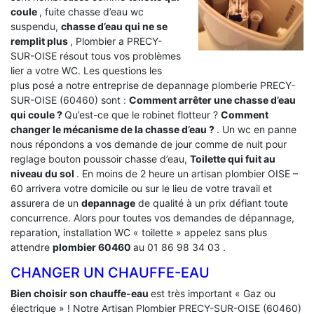
coule
, fuite chasse d’eau wc
suspendu,
chasse d’eau qui ne se
remplit plus
, Plombier a PRECY-
SUR-OISE résout tous vos problèmes
lier a votre WC. Les questions les
plus posé a notre entreprise de depannage plomberie PRECY-
SUR-OISE (60460) sont :
Comment arrêter une chasse d’eau
qui coule ?
Qu’est-ce que le robinet flotteur ?
Comment
changer le mécanisme de la chasse d’eau ?
. Un wc en panne
nous répondons a vos demande de jour comme de nuit pour
reglage bouton poussoir chasse d’eau,
Toilette qui fuit au
niveau du sol
. En moins de 2 heure un artisan plombier OISE –
60 arrivera votre domicile ou sur le lieu de votre travail et
assurera de un
depannage
de qualité à un prix défiant toute
concurrence. Alors pour toutes vos demandes de dépannage,
reparation, installation WC « toilette » appelez sans plus
attendre
plombier 60460
au 01 86 98 34 03 .
CHANGER UN CHAUFFE-EAU
Bien choisir son chauffe-eau
est très important « Gaz ou
électrique » ! Notre Artisan Plombier PRECY-SUR-OISE (60460)