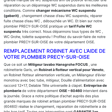
réparation ou un dépannage WC suspendus dans les meilleures
conditions. Comme
changer mécanisme WC suspendu
(geberit)
, changement chasse d’eau WC suspendu, réparer
fuite chasse d’eau WC , débouchée un WC. Et bien sur notre
plombier PRECY-SUR-OISE pratique un
tarif Fuite WC
suspendu
très correct. Nous dépannons tous types de WC ,
WC Grohe, toilette suspendu ! Profitez du savoir-faire de notre
plombier PRECY-SUR-OISE de votre département OISE.
REMPLACEMENT ROBINET AVEC L’AIDE DE
VOTRE PLOMBIER PRECY-SUR-OISE
Que ce soit un
Mitigeur lavabo Hansgrohe FOCUS
, une
robinetterie Garis, un
Robinet à flotteur vertical pour Veneto
,
un Robinet flotteur alimentation verticale, un Mélangeur d’évier
monotrou avec bec tube, mitigeur, Douille d’alimentation avec
raccord 12×17, Delabie Tête universelle à clapet.
Entreprise de
plomberie
de votre département
OISE – 60460
intervient dans
la journée. Grace a notre politique d’achat auprès des plus
grande marques de robinet artisan plombier PRECY-SUR-OISE
(60460) réalise le changement, reparation de robinetterie a de
très bon tarif. Toutes nos intervention sont
GARANTIE 1an.