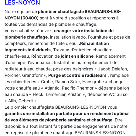
LES-NOYON
Notre équipe de
plombier chauffagiste BEAURAINS-LES-
NOYON (60400)
sont à votre disposition et répondrons à
toutes vos demandes de plomberie chauffage.
Vous souhaitez rénovez,
changer votre installation de
plomberie chauffage
, installation lavabo, Fourniture et pose de
compteurs, recherche de fuite d’eau,
.Réhabilitation
logements individuels
, Travaux d’entretien chaudière,
chauffe-eau, Rénovation de
joint en silicone
, Remplacement
d’une pipe d’évacuation, Installation ou remplacement de
radiateur à eau chaude, pose des baignoires « Jacob Delafon,
Porcher, Grandform»,
Purge et contrôle radiateurs
, remplace
les robinetteries « Grohe, Ramon Soler, Hansgrohe » change
votre chauffe eau « Atlantic, Pacific-Thermor » dépanne ballon
eau chaude « Fleck, Lemercier, Ariston », débouche WC au sol
« Allia, Geberit ».
Le plombier chauffagiste BEAURAINS-LES-NOYON vous
garantis une installation parfaite pour un rendement optimal
de vos éléments de plomberie sanitaire et chauffage
. Etre
disponible à tout instant fait partie des engagements de notre
entreprise de plomberie chauffage BEAURAINS-LES-NOYON