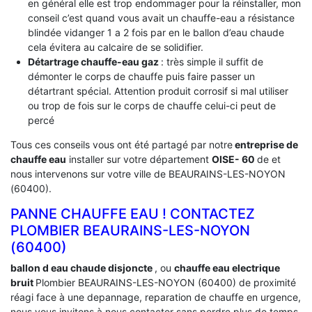
en général elle est trop endommager pour la réinstaller, mon
conseil c’est quand vous avait un chauffe-eau a résistance
blindée vidanger 1 a 2 fois par en le ballon d’eau chaude
cela évitera au calcaire de se solidifier.
Détartrage chauffe-eau gaz
: très simple il suffit de
démonter le corps de chauffe puis faire passer un
détartrant spécial. Attention produit corrosif si mal utiliser
ou trop de fois sur le corps de chauffe celui-ci peut de
percé
Tous ces conseils vous ont été partagé par notre
entreprise de
chauffe eau
installer sur votre département
OISE- 60
de et
nous intervenons sur votre ville de BEAURAINS-LES-NOYON
(60400).
PANNE CHAUFFE EAU ! CONTACTEZ
PLOMBIER BEAURAINS-LES-NOYON
(60400)
ballon d eau chaude disjoncte
, ou
chauffe eau electrique
bruit
Plombier BEAURAINS-LES-NOYON (60400) de proximité
réagi face à une depannage, reparation de chauffe en urgence,
nous vous invitons à nous contacter sans perdre plus de temps.