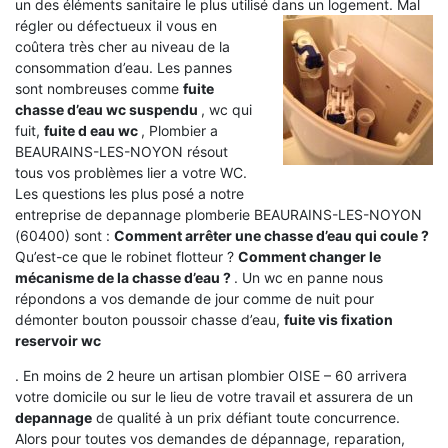
un des éléments sanitaire le plus utilisé dans un logement.
Mal
régler ou défectueux il vous en
coûtera très cher au niveau de la
consommation d’eau. Les pannes
sont nombreuses comme
fuite
chasse d’eau wc suspendu
, wc qui
fuit,
fuite d eau wc
, Plombier a
BEAURAINS-LES-NOYON résout
tous vos problèmes lier a votre WC.
Les questions les plus posé a notre
entreprise de depannage plomberie BEAURAINS-LES-NOYON
(60400) sont :
Comment arrêter une chasse d’eau qui coule ?
Qu’est-ce que le robinet flotteur ?
Comment changer le
mécanisme de la chasse d’eau ?
. Un wc en panne nous
répondons a vos demande de jour comme de nuit pour
démonter bouton poussoir chasse d’eau,
fuite vis fixation
reservoir wc
. En moins de 2 heure un artisan plombier OISE – 60 arrivera
votre domicile ou sur le lieu de votre travail et assurera de un
depannage
de qualité à un prix défiant toute concurrence.
Alors pour toutes vos demandes de dépannage, reparation,