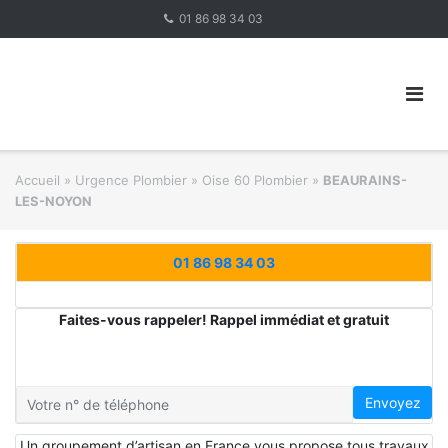
Skip
01 86 98 34 03
to
content
Accueil
»
Urgence Plombier
»
Oise 60 Plombier
»
BEAURAINS-
LES-NOYON
01 86 98 34 03
Faites-vous rappeler! Rappel immédiat et gratuit
Envoyez
Un groupement d’artisan en France vous propose tous travaux