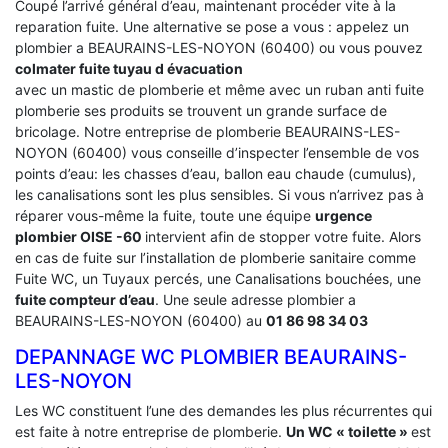
Coupé l’arrivé général d’eau, maintenant procéder vite à la
reparation fuite. Une alternative se pose a vous : appelez un
plombier a BEAURAINS-LES-NOYON (60400) ou vous pouvez
colmater fuite tuyau d évacuation
avec un mastic de plomberie et même avec un ruban anti fuite
plomberie ses produits se trouvent un grande surface de
bricolage. Notre entreprise de plomberie BEAURAINS-LES-
NOYON (60400) vous conseille d’inspecter l’ensemble de vos
points d’eau: les chasses d’eau, ballon eau chaude (cumulus),
les canalisations sont les plus sensibles. Si vous n’arrivez pas à
réparer vous-même la fuite, toute une équipe
urgence
plombier OISE -60
intervient afin de stopper votre fuite. Alors
en cas de fuite sur l’installation de plomberie sanitaire comme
Fuite WC, un Tuyaux percés, une Canalisations bouchées, une
fuite compteur d’eau
. Une seule adresse plombier a
BEAURAINS-LES-NOYON (60400) au
01 86 98 34 03
DEPANNAGE WC PLOMBIER BEAURAINS-
LES-NOYON
Les WC constituent l’une des demandes les plus récurrentes qui
est faite à notre entreprise de plomberie.
Un WC « toilette »
est