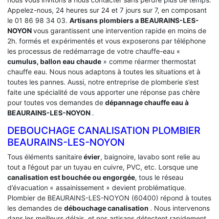
Appelez-nous, 24 heures sur 24 et 7 jours sur 7, en composant
le 01 86 98 34 03.
Artisans plombiers a BEAURAINS-LES-
NOYON
vous garantissent une intervention rapide en moins de
2h. formés et expérimentés et vous exposerons par téléphone
les processus de redémarrage de votre chauffe-eau «
cumulus, ballon eau chaude
» comme réarmer thermostat
chauffe eau. Nous nous adaptons à toutes les situations et à
toutes les pannes. Aussi, notre entreprise de plomberie s’est
faite une spécialité de vous apporter une réponse pas chère
pour toutes vos demandes de
dépannage chauffe eau à
BEAURAINS-LES-NOYON
.
DEBOUCHAGE CANALISATION PLOMBIER
BEAURAINS-LES-NOYON
Tous éléments sanitaire
évier
, baignoire, lavabo sont relie au
tout a l’égout par un tuyau en cuivre, PVC, etc. Lorsque une
canalisation est bouchée ou engorgée
, tous le réseau
d’évacuation « assainissement » devient problématique.
Plombier de BEAURAINS-LES-NOYON (60400) répond à toutes
les demandes de
débouchage canalisation
. Nous intervenons
dans les meilleurs délais, et nos artisans détectent rapidement