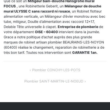
Que ce soit un
Mitigeur bain-douche Hansgrohe mural
FOCUS
, une Robinetterie Geberit, un
Mélangeur de douche
mural ULYSSE C sans raccord ni rosace
, un Robinet flotteur
alimentation verticale, un Mélangeur d’évier monotrou avec bec
tube, mitigeur, Douille d’alimentation avec raccord 12×17,
Delabie Tête universelle à clapet.
Entreprise de plomberie
de
votre département
OISE – 60400
intervient dans la journée.
Grace a notre politique d’achat auprès des plus grande
marques de robinet artisan plombier BEAURAINS-LES-NOYON
(60400) réalise le changement, reparation de robinetterie a de
très bon tarif. Toutes nos intervention sont
GARANTIE 1an.
NAVIGATION
Plombier CONCHY-LES-POTS
DE
Plombier SAINT-MARTIN-LE-NOEUD
L’ARTICLE