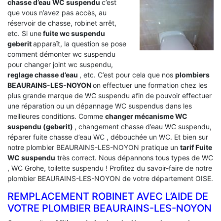
chasse d’eau WC suspendu
c’est
que vous n’avez pas accès, au
réservoir de chasse, robinet arrêt,
etc. Si une
fuite wc suspendu
geberit
apparaît, la question se pose
comment démonter wc suspendu
pour changer joint wc suspendu,
reglage chasse d’eau
, etc. C’est pour cela que nos
plombiers
BEAURAINS-LES-NOYON
on effectuer une formation chez les
plus grande marque de WC suspendu afin de pouvoir effectuer
une réparation ou un dépannage WC suspendus dans les
meilleures conditions. Comme
changer mécanisme WC
suspendu (geberit)
, changement chasse d’eau WC suspendu,
réparer fuite chasse d’eau WC , débouchée un WC. Et bien sur
notre plombier BEAURAINS-LES-NOYON pratique un
tarif Fuite
WC suspendu
très correct. Nous dépannons tous types de WC
, WC Grohe, toilette suspendu ! Profitez du savoir-faire de notre
plombier BEAURAINS-LES-NOYON de votre département OISE.
REMPLACEMENT ROBINET AVEC L’AIDE DE
VOTRE PLOMBIER BEAURAINS-LES-NOYON