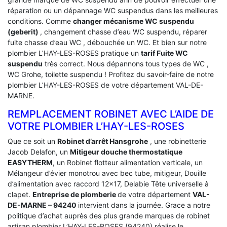
réparation ou un dépannage WC suspendus dans les meilleures
conditions. Comme
changer mécanisme WC suspendu
(geberit)
, changement chasse d’eau WC suspendu, réparer
fuite chasse d’eau WC , débouchée un WC. Et bien sur notre
plombier L’HAY-LES-ROSES pratique un
tarif Fuite WC
suspendu
très correct. Nous dépannons tous types de WC ,
WC Grohe, toilette suspendu ! Profitez du savoir-faire de notre
plombier L’HAY-LES-ROSES de votre département VAL-DE-
MARNE.
REMPLACEMENT ROBINET AVEC L’AIDE DE
VOTRE PLOMBIER L’HAY-LES-ROSES
Que ce soit un
Robinet d’arrêt Hansgrohe
, une robinetterie
Jacob Delafon, un
Mitigeur douche thermostatique
EASYTHERM
, un Robinet flotteur alimentation verticale, un
Mélangeur d’évier monotrou avec bec tube, mitigeur, Douille
d’alimentation avec raccord 12×17, Delabie Tête universelle à
clapet.
Entreprise de plomberie
de votre département
VAL-
DE-MARNE – 94240
intervient dans la journée. Grace a notre
politique d’achat auprès des plus grande marques de robinet
artisan plombier L’HAY-LES-ROSES (94240) réalise le