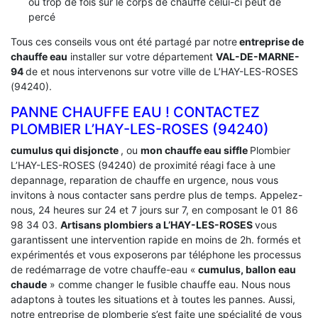
ou trop de fois sur le corps de chauffe celui-ci peut de
percé
Tous ces conseils vous ont été partagé par notre
entreprise de
chauffe eau
installer sur votre département
VAL-DE-MARNE-
94
de et nous intervenons sur votre ville de L’HAY-LES-ROSES
(94240).
PANNE CHAUFFE EAU ! CONTACTEZ
PLOMBIER L’HAY-LES-ROSES (94240)
cumulus qui disjoncte
, ou
mon chauffe eau siffle
Plombier
L’HAY-LES-ROSES (94240) de proximité réagi face à une
depannage, reparation de chauffe en urgence, nous vous
invitons à nous contacter sans perdre plus de temps. Appelez-
nous, 24 heures sur 24 et 7 jours sur 7, en composant le 01 86
98 34 03.
Artisans plombiers a L’HAY-LES-ROSES
vous
garantissent une intervention rapide en moins de 2h. formés et
expérimentés et vous exposerons par téléphone les processus
de redémarrage de votre chauffe-eau «
cumulus, ballon eau
chaude
» comme changer le fusible chauffe eau. Nous nous
adaptons à toutes les situations et à toutes les pannes. Aussi,
notre entreprise de plomberie s’est faite une spécialité de vous