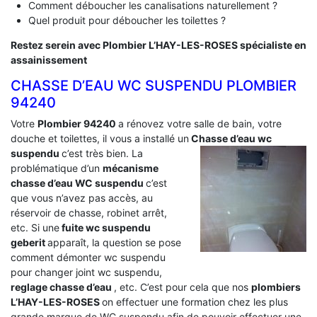
Comment déboucher les canalisations naturellement ?
Quel produit pour déboucher les toilettes ?
Restez serein avec Plombier L’HAY-LES-ROSES spécialiste en
assainissement
CHASSE D’EAU WC SUSPENDU PLOMBIER
94240
Votre
Plombier 94240
a rénovez votre salle de bain, votre
douche et toilettes, il vous a installé un
Chasse d’eau wc
suspendu
c’est très bien. La
problématique d’un
mécanisme
chasse d’eau WC suspendu
c’est
que vous n’avez pas accès, au
réservoir de chasse, robinet arrêt,
etc. Si une
fuite wc suspendu
geberit
apparaît, la question se pose
comment démonter wc suspendu
pour changer joint wc suspendu,
reglage chasse d’eau
, etc. C’est pour cela que nos
plombiers
L’HAY-LES-ROSES
on effectuer une formation chez les plus
grande marque de WC suspendu afin de pouvoir effectuer une