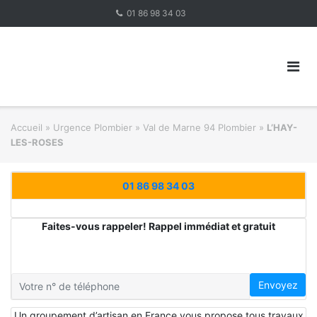
Skip
01 86 98 34 03
to
content
Accueil
»
Urgence Plombier
»
Val de Marne 94 Plombier
»
L’HAY-
LES-ROSES
01 86 98 34 03
Faites-vous rappeler! Rappel immédiat et gratuit
Envoyez
Un groupement d’artisan en France vous propose tous travaux