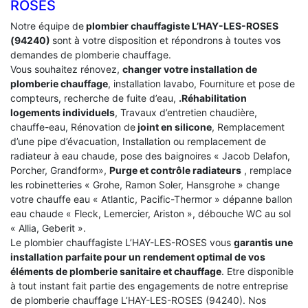
ROSES
Notre équipe de
plombier chauffagiste L’HAY-LES-ROSES
(94240)
sont à votre disposition et répondrons à toutes vos
demandes de plomberie chauffage.
Vous souhaitez rénovez,
changer votre installation de
plomberie chauffage
, installation lavabo, Fourniture et pose de
compteurs, recherche de fuite d’eau,
.Réhabilitation
logements individuels
, Travaux d’entretien chaudière,
chauffe-eau, Rénovation de
joint en silicone
, Remplacement
d’une pipe d’évacuation, Installation ou remplacement de
radiateur à eau chaude, pose des baignoires « Jacob Delafon,
Porcher, Grandform»,
Purge et contrôle radiateurs
, remplace
les robinetteries « Grohe, Ramon Soler, Hansgrohe » change
votre chauffe eau « Atlantic, Pacific-Thermor » dépanne ballon
eau chaude « Fleck, Lemercier, Ariston », débouche WC au sol
« Allia, Geberit ».
Le plombier chauffagiste L’HAY-LES-ROSES vous
garantis une
installation parfaite pour un rendement optimal de vos
éléments de plomberie sanitaire et chauffage
. Etre disponible
à tout instant fait partie des engagements de notre entreprise
de plomberie chauffage L’HAY-LES-ROSES (94240). Nos