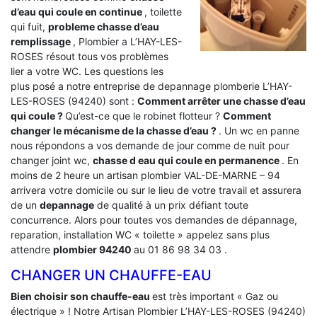
d’eau qui coule en continue
, toilette
qui fuit,
probleme chasse d’eau
remplissage
, Plombier a L’HAY-LES-
ROSES résout tous vos problèmes
lier a votre WC. Les questions les
plus posé a notre entreprise de depannage plomberie L’HAY-
LES-ROSES (94240) sont :
Comment arrêter une chasse d’eau
qui coule ?
Qu’est-ce que le robinet flotteur ?
Comment
changer le mécanisme de la chasse d’eau ?
. Un wc en panne
nous répondons a vos demande de jour comme de nuit pour
changer joint wc,
chasse d eau qui coule en permanence
. En
moins de 2 heure un artisan plombier VAL-DE-MARNE – 94
arrivera votre domicile ou sur le lieu de votre travail et assurera
de un
depannage
de qualité à un prix défiant toute
concurrence. Alors pour toutes vos demandes de dépannage,
reparation, installation WC « toilette » appelez sans plus
attendre
plombier 94240
au 01 86 98 34 03 .
CHANGER UN CHAUFFE-EAU
Bien choisir son chauffe-eau
est très important « Gaz ou
électrique » ! Notre Artisan Plombier L’HAY-LES-ROSES (94240)