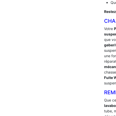
Que
Restez
CHA
Votre
suspe
que vou
geberi
suspe
une fo
répara
mécan
chasse
Fuite
suspen
REM
Que ce
lavabo
tube, m