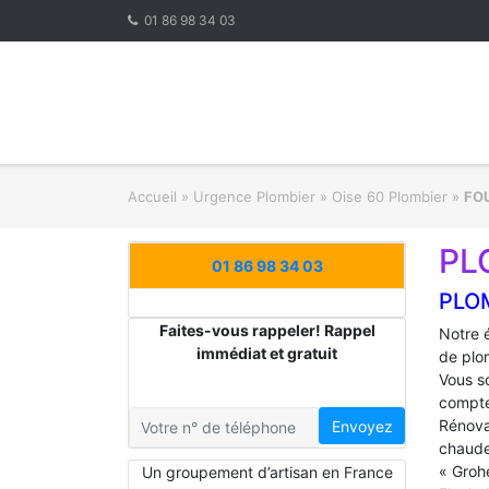
Skip
01 86 98 34 03
to
content
Accueil
»
Urgence Plombier
»
Oise 60 Plombier
»
FO
PL
01 86 98 34 03
PLO
Faites-vous rappeler! Rappel
Notre 
immédiat et gratuit
de plo
Vous s
compte
Rénova
Envoyez
chaude
« Groh
Un groupement d’artisan en France