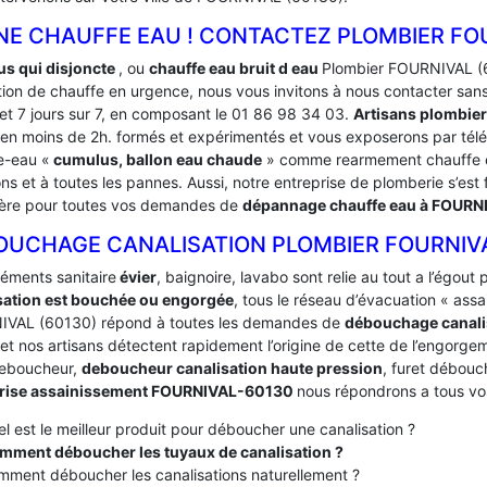
NE CHAUFFE EAU ! CONTACTEZ PLOMBIER FOU
s qui disjoncte
, ou
chauffe eau bruit d eau
Plombier FOURNIVAL (6
tion de chauffe en urgence, nous vous invitons à nous contacter sa
 et 7 jours sur 7, en composant le 01 86 98 34 03.
Artisans plombie
 en moins de 2h. formés et expérimentés et vous exposerons par té
e-eau «
cumulus, ballon eau chaude
» comme rearmement chauffe ea
ons et à toutes les pannes. Aussi, notre entreprise de plomberie s’es
ère pour toutes vos demandes de
dépannage chauffe eau à FOURN
OUCHAGE CANALISATION PLOMBIER FOURNIV
léments sanitaire
évier
, baignoire, lavabo sont relie au tout a l’égou
sation est bouchée ou engorgée
, tous le réseau d’évacuation « ass
VAL (60130) répond à toutes les demandes de
débouchage canali
 et nos artisans détectent rapidement l’origine de cette de l’engorgeme
deboucheur,
deboucheur canalisation haute pression
, furet débouc
prise assainissement FOURNIVAL-60130
nous répondrons a tous vo
l est le meilleur produit pour déboucher une canalisation ?
mment déboucher les tuyaux de canalisation ?
ment déboucher les canalisations naturellement ?