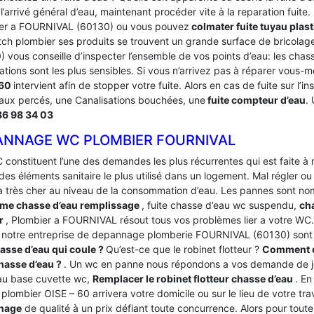
’arrivé général d’eau, maintenant procéder vite à la reparation fuite
er a FOURNIVAL (60130) ou vous pouvez
colmater fuite tuyau plas
tch plombier ses produits se trouvent un grande surface de bricola
 vous conseille d’inspecter l’ensemble de vos points d’eau: les chas
ations sont les plus sensibles. Si vous n’arrivez pas à réparer vous-
-60
intervient afin de stopper votre fuite. Alors en cas de fuite sur l’
aux percés, une Canalisations bouchées, une
fuite compteur d’eau
.
86 98 34 03
ANNAGE WC PLOMBIER FOURNIVAL
 constituent l’une des demandes les plus récurrentes qui est faite à
des éléments sanitaire le plus utilisé dans un logement.
Mal régler ou
a très cher au niveau de la consommation d’eau. Les pannes sont 
me chasse d’eau remplissage
, fuite chasse d’eau wc suspendu,
cha
ur
, Plombier a FOURNIVAL résout tous vos problèmes lier a votre WC.
 notre entreprise de depannage plomberie FOURNIVAL (60130) sont
asse d’eau qui coule ?
Qu’est-ce que le robinet flotteur ?
Comment c
chasse d’eau ?
. Un wc en panne nous répondons a vos demande de j
eau base cuvette wc,
Remplacer le robinet flotteur chasse d’eau
. En
 plombier OISE – 60 arrivera votre domicile ou sur le lieu de votre tra
nage
de qualité à un prix défiant toute concurrence. Alors pour to