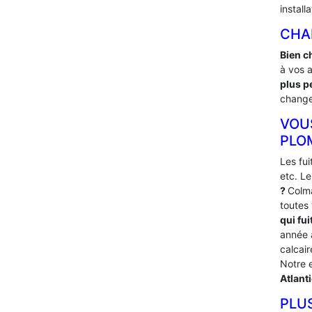
install
CHA
Bien c
à vos 
plus p
changer
VOU
PLO
Les fu
etc. L
?
Colma
toutes
qui fui
année
calcai
Notre 
Atlant
PLU