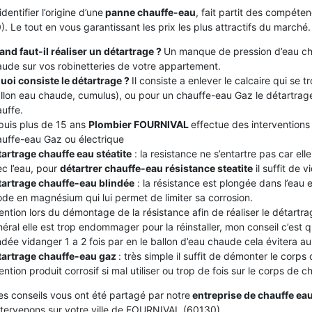
identifier l’origine d’une
panne chauffe-eau
, fait partit des compét
. Le tout en vous garantissant les prix les plus attractifs du marché.
nd faut-il réaliser un détartrage ?
Un manque de pression d’eau ch
ude sur vos robinetteries de votre appartement.
uoi consiste le détartrage ?
Il consiste a enlever le calcaire qui se
llon eau chaude, cumulus), ou pour un chauffe-eau Gaz le détartrage
uffe.
puis plus de 15 ans
Plombier FOURNIVAL
effectue des interventions 
uffe-eau Gaz ou électrique
artrage chauffe eau stéatite
: la resistance ne s’entartre pas car el
c l’eau, pour
détartrer chauffe-eau résistance steatite
il suffit de v
tartrage chauffe-eau blindée
: la résistance est plongée dans l’eau
de en magnésium qui lui permet de limiter sa corrosion.
ention lors du démontage de la résistance afin de réaliser le détartrag
éral elle est trop endommager pour la réinstaller, mon conseil c’est
ndée vidanger 1 a 2 fois par en le ballon d’eau chaude cela évitera au c
tartrage chauffe-eau gaz
: très simple il suffit de démonter le corps
ention produit corrosif si mal utiliser ou trop de fois sur le corps de 
es conseils vous ont été partagé par notre
entreprise de chauffe ea
ntervenons sur votre ville de FOURNIVAL (60130).