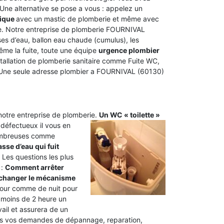
. Une alternative se pose a vous : appelez un
tique
avec un mastic de plomberie et même avec
ge. Notre entreprise de plomberie FOURNIVAL
ses d’eau, ballon eau chaude (cumulus), les
même la fuite, toute une équipe
urgence plombier
installation de plomberie sanitaire comme Fuite WC,
 Une seule adresse plombier a FOURNIVAL (60130)
 notre entreprise de plomberie.
Un WC « toilette »
 défectueux il vous en
nombreuses comme
sse d’eau qui fuit
 Les questions les plus
 :
Comment arrêter
hanger le mécanisme
our comme de nuit pour
 moins de 2 heure un
vail et assurera de un
utes vos demandes de dépannage, reparation,