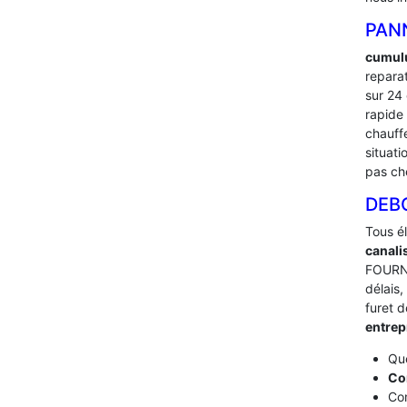
PAN
cumulu
repara
sur 24
rapide
chauff
situati
pas ch
DEB
Tous é
canali
FOURNI
délais,
furet 
entre
Que
Co
Com