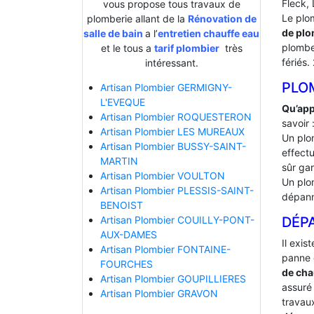
Fleck, 
vous propose tous travaux de
Le plo
plomberie allant de la
Rénovation de
de plo
salle de bain
a l’
entretien chauffe eau
plombe
et le tous a
tarif plombier
très
fériés.
intéressant.
PLO
Artisan Plombier GERMIGNY-
L'EVEQUE
Qu’app
Artisan Plombier ROQUESTERON
savoir 
Artisan Plombier LES MUREAUX
Un plo
Artisan Plombier BUSSY-SAINT-
effectu
MARTIN
sûr gar
Artisan Plombier VOULTON
Un plo
Artisan Plombier PLESSIS-SAINT-
dépann
BENOIST
DÉP
Artisan Plombier COUILLY-PONT-
AUX-DAMES
Il exis
Artisan Plombier FONTAINE-
panne 
FOURCHES
de cha
Artisan Plombier GOUPILLIERES
assuré 
Artisan Plombier GRAVON
travaux