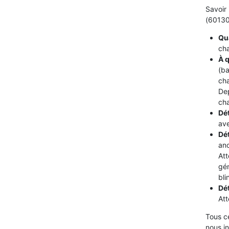
Savoir 
(60130)
Qua
cha
À q
(ba
cha
De
cha
Dét
ave
Dé
ano
Att
gén
bli
Dé
Att
Tous c
nous i