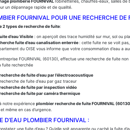
nage plomberie FOURNIVAL
robinetteries, chauffes-eaux, salles de
ur un dépannage rapide et de qualité.
MBIER FOURNIVAL POUR UNE RECHERCHE DE 
te 2 types de recherche de fuite
:
fuite d’eau Visible
: on aperçoit des trace humidité sur mur, sol ou pl
herche fuite d’eau canalisation enterrée
: cette fuite ne se voit pa
artement du OISE vous informe que votre consommation d’eau a aug
entreprise FOURNIVAL (60130), effectue une recherche de fuite non d
a fuite recherchée
recherche de fuite d’eau par l’électroacoustique
recherche de fuite d’eau par gaz traceur
recherche de fuite par inspection vidéo
 recherche de fuite par caméra thermique
à notre expérience
plombier recherche de fuite FOURNIVAL (6013
, et même en cas d’urgence.
E D’EAU PLOMBIER FOURNIVAL :
nstatez une fuite d’eau ? Qu’elle soit apparente ou caché la fuite d