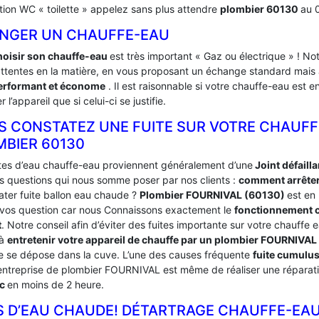
ation WC « toilette » appelez sans plus attendre
plombier 60130
au 
NGER UN CHAUFFE-EAU
hoisir son chauffe-eau
est très important « Gaz ou électrique » ! 
attentes en la matière, en vous proposant un échange standard mais a
erformant et économe
. Il est raisonnable si votre chauffe-eau est 
 l’appareil que si celui-ci se justifie.
S CONSTATEZ UNE FUITE SUR VOTRE CHAUFF
MBIER 60130
ites d’eau chauffe-eau proviennent généralement d’une
Joint défaill
es questions qui nous somme poser par nos clients :
comment arrêter 
ter fuite ballon eau chaude ?
Plombier FOURNIVAL (60130)
est en
 vos question car nous Connaissons exactement le
fonctionnement c
t
. Notre conseil afin d’éviter des fuites importante sur votre chauff
 à
entretenir votre appareil de chauffe par un plombier FOURNIVAL
re se dépose dans la cuve. L’une des causes fréquente
fuite cumulu
entreprise de plombier FOURNIVAL est même de réaliser une réparati
ic
en moins de 2 heure.
S D’EAU CHAUDE! DÉTARTRAGE CHAUFFE-EAU