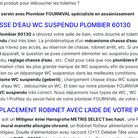
l produit pour déboucher les toilettes ?
 serein avec Plombier FOURNIVAL spécialiste en assainissement
SSE D’EAU WC SUSPENDU PLOMBIER 60130
Plombier 60130
a rénovez votre salle de bain, votre douche et toilette
ndu
c’est très bien. La problématique d’un
mécanisme chasse d’ea
s n’avez pas accès, au réservoir de chasse, robinet arrêt, etc. Si un
t
apparaît, la question se pose comment démonter wc suspendu pour
ndu,
reglage chasse d’eau
, etc. C’est pour cela que nos
plombiers 
rmation chez les plus grande marque de WC suspendu afin de pouvoi
tion ou un dépannage WC suspendus dans les meilleures condition
isme WC suspendu (geberit)
, changement chasse d’eau WC suspen
 d’eau WC , débouchée un WC. Et bien sur notre plombier FOURNIV
 WC suspendu
très correct. Nous dépannons tous types de WC , WC G
du ! Profitez du savoir-faire de notre plombier FOURNIVAL de votre
PLACEMENT ROBINET AVEC L’AIDE DE VOTRE 
 soit un
Mitigeur évier Hansgrohe METRIS SELECT bec haut
, une 
 mural manette allongée chromé
, un Robinet flotteur alimentation 
itigeur, Douille d’alimentation avec raccord 12×17, Delabie Tête unive