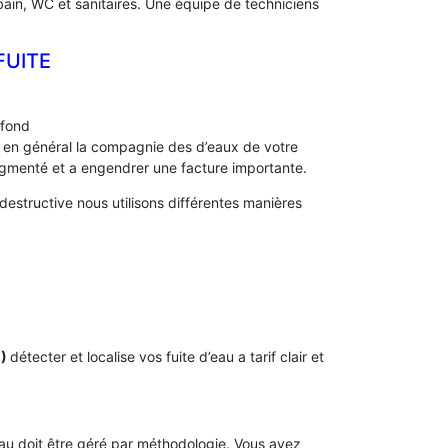
 bain, WC et sanitaires. Une équipe de techniciens
FUITE
afond
s, en général la compagnie des d’eaux de votre
menté et a engendrer une facture importante.
estructive nous utilisons différentes manières
0)
détecter et localise vos fuite d’eau a tarif clair et
’eau doit être géré par méthodologie. Vous avez