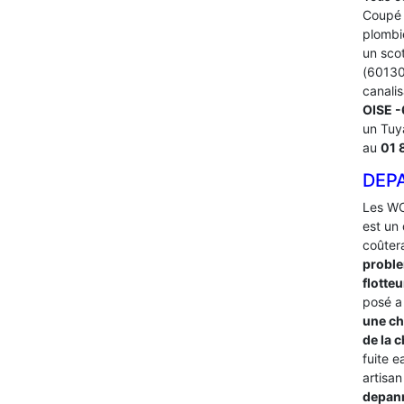
Coupé l
plombi
un sco
(60130)
canalis
OISE 
un Tuy
au
01 
DEP
Les WC
est un 
coûter
proble
flotte
posé a
une ch
de la 
fuite 
artisan
depan