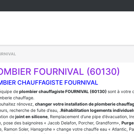
URNIVAL
OMBIER FOURNIVAL (60130)
MBIER CHAUFFAGISTE FOURNIVAL
équipe de
plombier chauffagiste FOURNIVAL (60130)
sont à votre 
mberie chauffage.
ouhaitez rénovez,
changer votre installation de plomberie chauffa
urs, recherche de fuite d’eau,
.Réhabilitation logements individuel
tion de
joint en silicone
, Remplacement d’une pipe d’évacuation, In
, pose des baignoires « Jacob Delafon, Porcher, Grandform»,
Purge 
e, Ramon Soler, Hansgrohe » change votre chauffe eau « Atlantic, P