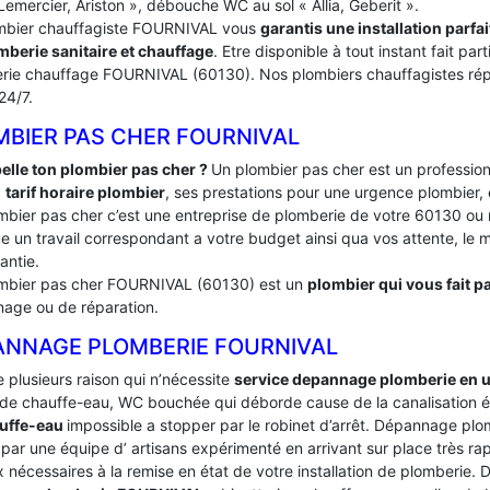
Lemercier, Ariston », débouche WC au sol « Allia, Geberit ».
mbier chauffagiste FOURNIVAL vous
garantis une installation parf
mberie sanitaire et chauffage
. Etre disponible à tout instant fait p
rie chauffage FOURNIVAL (60130). Nos plombiers chauffagistes répo
 24/7.
MBIER PAS CHER FOURNIVAL
elle ton plombier pas cher ?
Un plombier pas cher est un profession
:
tarif horaire plombier
, ses prestations pour une urgence plombier, 
mbier pas cher c’est une entreprise de plomberie de votre 60130 o
e un travail correspondant a votre budget ainsi qua vos attente, le ma
antie.
mbier pas cher FOURNIVAL (60130) est un
plombier qui vous fait pa
age ou de réparation.
ANNAGE PLOMBERIE FOURNIVAL
te plusieurs raison qui n’nécessite
service depannage plomberie en 
de chauffe-eau, WC bouchée qui déborde cause de la canalisation é
uffe-eau
impossible a stopper par le robinet d’arrêt. Dépannage p
par une équipe d’ artisans expérimenté en arrivant sur place très rapi
 nécessaires à la remise en état de votre installation de plomberie.