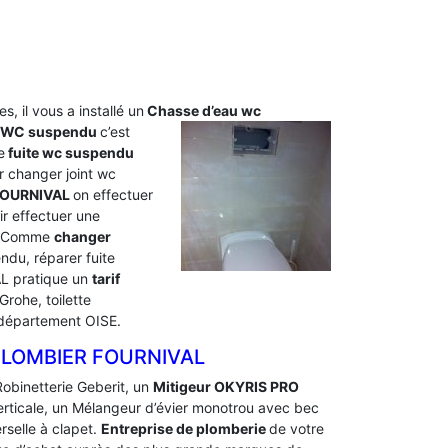
s, il vous a installé un
Chasse d’eau wc
u WC suspendu
c’est
e
fuite wc suspendu
 changer joint wc
FOURNIVAL
on effectuer
r effectuer une
s. Comme
changer
du, réparer fuite
AL pratique un
tarif
rohe, toilette
 département OISE.
PLOMBIER FOURNIVAL
Robinetterie Geberit, un
Mitigeur OKYRIS PRO
verticale, un Mélangeur d’évier monotrou avec bec
rselle à clapet.
Entreprise de plomberie
de votre