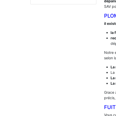
dépan
SAV po
PLO
il exis
la 
rec
dép
Notre 
selon l
La 
La 
La 
La
Grace 
précis
FUIT
Vous co