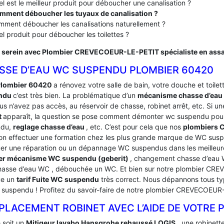
l est le meilleur produit pour déboucher une canalisation ?
mment déboucher les tuyaux de canalisation ?
ment déboucher les canalisations naturellement ?
l produit pour déboucher les toilettes ?
 serein avec Plombier CREVECOEUR-LE-PETIT spécialiste en ass
SSE D’EAU WC SUSPENDU PLOMBIER 60420
Plombier 60420
a rénovez votre salle de bain, votre douche et toilette
ndu
c’est très bien. La problématique d’un
mécanisme chasse d’ea
s n’avez pas accès, au réservoir de chasse, robinet arrêt, etc. Si un
t
apparaît, la question se pose comment démonter wc suspendu pour
ndu,
reglage chasse d’eau
, etc. C’est pour cela que nos
plombiers
on effectuer une formation chez les plus grande marque de WC susp
uer une réparation ou un dépannage WC suspendus dans les meilleu
er mécanisme WC suspendu (geberit)
, changement chasse d’eau 
chasse d’eau WC , débouchée un WC. Et bien sur notre plombier C
ue un
tarif Fuite WC suspendu
très correct. Nous dépannons tous t
te suspendu ! Profitez du savoir-faire de notre plombier CREVECOEU
PLACEMENT ROBINET AVEC L’AIDE DE VOTRE 
 soit un
Mitigeur lavabo Hansgrohe rehaussé LOGIS
, une robinett