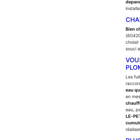
depan
install
CHA
Bien c
(60420
choisir
souci a
VOU
PLO
Les fu
raccor
eau qui
en mes
chauffe
eau, p
LE-PE
cumul
réalise