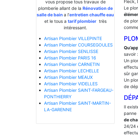
Fleck, 
vous propose tous travaux de
Le plo
plomberie allant de la
Rénovation de
élémen
salle de bain
a l’
entretien chauffe eau
de plo
et le tous a
tarif plombier
très
comme n
intéressant.
PLO
Artisan Plombier VILLEPINTE
Artisan Plombier COURSEGOULES
Qu’app
Artisan Plombier SENLISSE
savoir 
Artisan Plombier PARIS 16
Un plo
Artisan Plombier CARNETIN
effectu
Artisan Plombier LECHELLE
sûr gar
Artisan Plombier MEAUX
Un plo
Artisan Plombier VIDELLES
de dép
Artisan Plombier SAINT-FARGEAU-
DÉP
PONTHIERRY
Artisan Plombier SAINT-MARTIN-
Il exis
LA-GARENNE
panne 
de cha
24/24 e
effectu