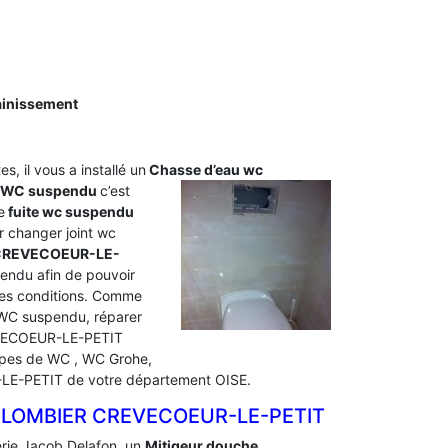
ainissement
s, il vous a installé un
Chasse d’eau wc
u WC suspendu
c’est
e
fuite wc suspendu
 changer joint wc
 CREVECOEUR-LE-
endu afin de pouvoir
res conditions. Comme
WC suspendu, réparer
REVECOEUR-LE-PETIT
ypes de WC , WC Grohe,
R-LE-PETIT de votre département OISE.
PLOMBIER CREVECOEUR-LE-PETIT
erie Jacob Delafon, un
Mitigeur douche