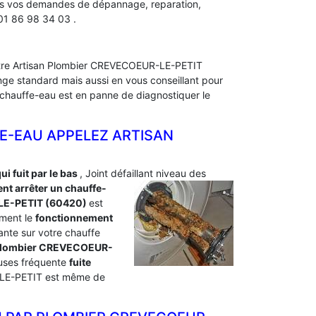
utes vos demandes de dépannage, reparation,
01 86 98 34 03 .
Notre Artisan Plombier CREVECOEUR-LE-PETIT
ge standard mais aussi en vous conseillant pour
re chauffe-eau est en panne de diagnostiquer le
E-EAU APPELEZ ARTISAN
ui fuit par le bas
, Joint défaillant niveau des
t arrêter un chauffe-
LE-PETIT (60420)
est
ement le
fonctionnement
tante sur votre chauffe
un plombier CREVECOEUR-
auses fréquente
fuite
-LE-PETIT est même de