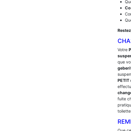
Que
Co
Com
Que
Restez
CHA
Votre
suspe
que vou
geberi
suspe
PETIT
effect
chang
fuite 
pratiq
toilet
REM
Que ce