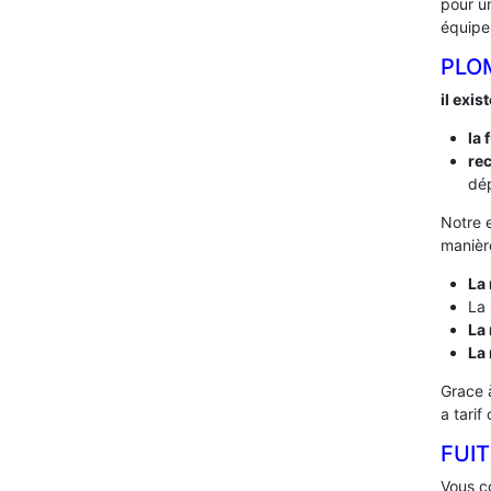
pour 
équipe
PLO
il exis
la 
rec
dép
Notre 
manière
La 
La 
La 
La
Grace 
a tarif
FUIT
Vous co