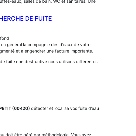
auffes-eaux, salles de bain, WC et sanitaires. Une
HERCHE DE FUITE
afond
s, en général la compagnie des d’eaux de votre
menté et a engendrer une facture importante.
fuite non destructive nous utilisons différentes
-PETIT (60420)
détecter et localise vos fuite d’eau
’eau doit être géré par méthodologie. Vous avez