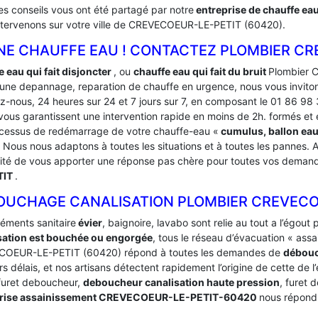
es conseils vous ont été partagé par notre
entreprise de chauffe ea
ntervenons sur votre ville de CREVECOEUR-LE-PETIT (60420).
NE CHAUFFE EAU ! CONTACTEZ PLOMBIER CR
e eau qui fait disjoncter
, ou
chauffe eau qui fait du bruit
Plombier 
 une depannage, reparation de chauffe en urgence, nous vous invito
z-nous, 24 heures sur 24 et 7 jours sur 7, en composant le 01 86 98
vous garantissent une intervention rapide en moins de 2h. formés e
ocessus de redémarrage de votre chauffe-eau «
cumulus, ballon ea
 Nous nous adaptons à toutes les situations et à toutes les pannes. A
lité de vous apporter une réponse pas chère pour toutes vos dema
TIT
.
OUCHAGE CANALISATION PLOMBIER CREVECO
léments sanitaire
évier
, baignoire, lavabo sont relie au tout a l’égou
sation est bouchée ou engorgée
, tous le réseau d’évacuation « ass
OEUR-LE-PETIT (60420) répond à toutes les demandes de
débouc
rs délais, et nos artisans détectent rapidement l’origine de cette de 
 furet deboucheur,
deboucheur canalisation haute pression
, furet 
prise assainissement CREVECOEUR-LE-PETIT-60420
nous répondr