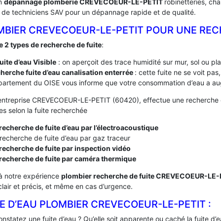
un
dépannage plomberie CREVECOEUR-LE-PETIT
robinetteries, ch
 de techniciens SAV pour un dépannage rapide et de qualité.
MBIER CREVECOEUR-LE-PETIT POUR UNE REC
te 2 types de recherche de fuite
:
fuite d’eau Visible
: on aperçoit des trace humidité sur mur, sol ou pl
herche fuite d’eau canalisation enterrée
: cette fuite ne se voit pa
artement du OISE vous informe que votre consommation d’eau a aug
entreprise CREVECOEUR-LE-PETIT (60420), effectue une recherche de 
s selon la fuite recherchée
recherche de fuite d’eau par l’électroacoustique
recherche de fuite d’eau par gaz traceur
recherche de fuite par inspection vidéo
 recherche de fuite par caméra thermique
à notre expérience
plombier recherche de fuite CREVECOEUR-LE
 clair et précis, et même en cas d’urgence.
E D’EAU PLOMBIER CREVECOEUR-LE-PETIT :
nstatez une fuite d’eau ? Qu’elle soit apparente ou caché la fuite d