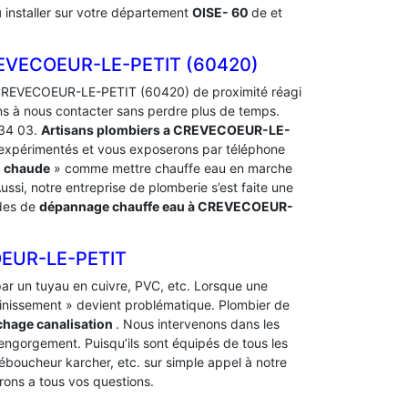
u
installer sur votre département
OISE- 60
de et
EVECOEUR-LE-PETIT (60420)
CREVECOEUR-LE-PETIT (60420) de proximité réagi
ns à nous contacter sans perdre plus de temps.
 34 03.
Artisans plombiers a CREVECOEUR-LE-
t expérimentés et vous exposerons par téléphone
u chaude
» comme mettre chauffe eau en marche
ussi, notre entreprise de plomberie s’est faite une
ndes de
dépannage chauffe eau à CREVECOEUR-
EUR-LE-PETIT
t par un tuyau en cuivre, PVC, etc. Lorsque une
ainissement » devient problématique. Plombier de
hage canalisation
. Nous intervenons dans les
l’engorgement. Puisqu’ils sont équipés de tous les
déboucheur karcher, etc. sur simple appel à notre
ons a tous vos questions.