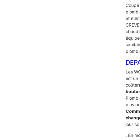
Coupé l
plombi
et mêm
CREVEC
chaude 
équip
sanita
plombi
DEP
Les WC
est un 
coûter
bouton
Plombi
plus p
Commen
change
jour c
. En mo