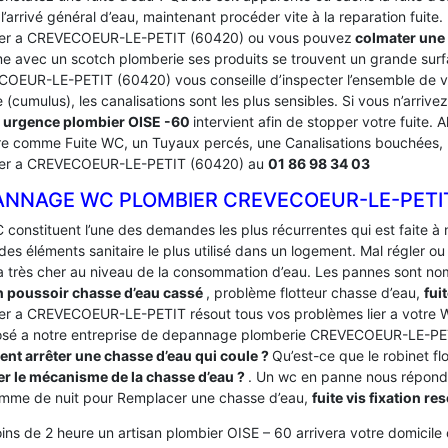
’arrivé général d’eau, maintenant procéder vite à la reparation fuite
er a CREVECOEUR-LE-PETIT (60420) ou vous pouvez
colmater une 
e avec un scotch plomberie ses produits se trouvent un grande surf
OEUR-LE-PETIT (60420) vous conseille d’inspecter l’ensemble de vos
(cumulus), les canalisations sont les plus sensibles. Si vous n’arriv
e
urgence plombier OISE -60
intervient afin de stopper votre fuite. A
ire comme Fuite WC, un Tuyaux percés, une Canalisations bouchées,
er a CREVECOEUR-LE-PETIT (60420) au
01 86 98 34 03
ANNAGE WC PLOMBIER CREVECOEUR-LE-PETI
 constituent l’une des demandes les plus récurrentes qui est faite à
des éléments sanitaire le plus utilisé dans un logement.
Mal régler ou
a très cher au niveau de la consommation d’eau. Les pannes sont 
 poussoir chasse d’eau cassé
, problème flotteur chasse d’eau,
fui
er a CREVECOEUR-LE-PETIT résout tous vos problèmes lier a votre W
osé a notre entreprise de depannage plomberie CREVECOEUR-LE-PET
t arrêter une chasse d’eau qui coule ?
Qu’est-ce que le robinet fl
r le mécanisme de la chasse d’eau ?
. Un wc en panne nous répon
omme de nuit pour Remplacer une chasse d’eau,
fuite vis fixation re
ins de 2 heure un artisan plombier OISE – 60 arrivera votre domicile o