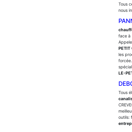
Tous c
nous i
PAN
chauff
face à
Appele
PETIT
les pr
forcée.
spécia
LE-PE
DEB
Tous é
canali
CREVEC
meilleu
outils:
entre