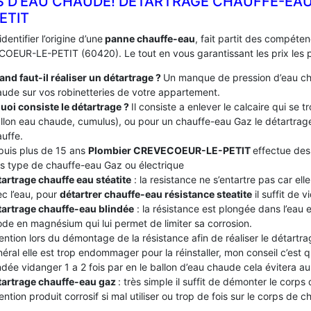
S D’EAU CHAUDE! DÉTARTRAGE CHAUFFE-EAU
ETIT
identifier l’origine d’une
panne chauffe-eau
, fait partit des compéte
OEUR-LE-PETIT (60420). Le tout en vous garantissant les prix les pl
nd faut-il réaliser un détartrage ?
Un manque de pression d’eau ch
ude sur vos robinetteries de votre appartement.
uoi consiste le détartrage ?
Il consiste a enlever le calcaire qui se
llon eau chaude, cumulus), ou pour un chauffe-eau Gaz le détartrage
uffe.
puis plus de 15 ans
Plombier CREVECOEUR-LE-PETIT
effectue des 
s type de chauffe-eau Gaz ou électrique
artrage chauffe eau stéatite
: la resistance ne s’entartre pas car el
c l’eau, pour
détartrer chauffe-eau résistance steatite
il suffit de v
tartrage chauffe-eau blindée
: la résistance est plongée dans l’eau
de en magnésium qui lui permet de limiter sa corrosion.
ention lors du démontage de la résistance afin de réaliser le détartrag
éral elle est trop endommager pour la réinstaller, mon conseil c’est
ndée vidanger 1 a 2 fois par en le ballon d’eau chaude cela évitera au c
tartrage chauffe-eau gaz
: très simple il suffit de démonter le corps
ention produit corrosif si mal utiliser ou trop de fois sur le corps de 