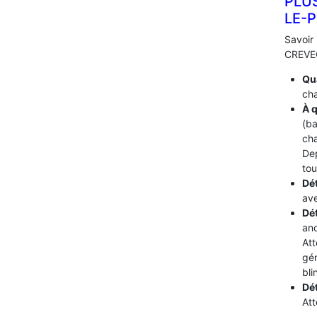
PLU
LE-P
Savoir 
CREVEC
Qua
cha
À q
(ba
cha
De
tou
Dét
ave
Dé
ano
Att
gén
bli
Dé
Att