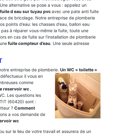
. Une alternative se pose a vous : appelez un
fuite d eau sur tuyau pvc
avec une pate anti fuite
ace de bricolage. Notre entreprise de plomberie
 points d’eau: les chasses d’eau, ballon eau
ez pas à réparer vous-même la fuite, toute une
lors en cas de fuite sur l’installation de plomberie
 une
fuite compteur d’eau
. Une seule adresse
T
 notre entreprise de plomberie.
Un WC « toilette »
 défectueux il vous en
nombreuses comme
te reservoir wc
,
C. Les questions les
IT (60420) sont :
otteur ?
Comment
dons a vos demande de
servoir wc
u sur le lieu de votre travail et assurera de un