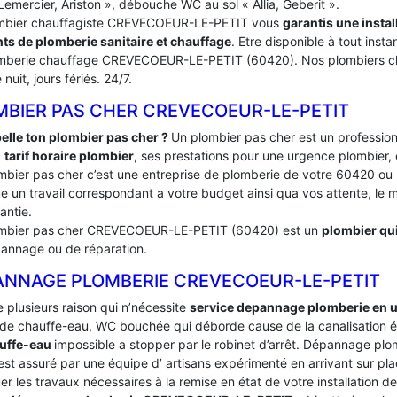
Lemercier, Ariston », débouche WC au sol « Allia, Geberit ».
mbier chauffagiste CREVECOEUR-LE-PETIT vous
garantis une insta
ts de plomberie sanitaire et chauffage
. Etre disponible à tout inst
mberie chauffage CREVECOEUR-LE-PETIT (60420). Nos plombiers cha
uit, jours fériés. 24/7.
MBIER PAS CHER CREVECOEUR-LE-PETIT
elle ton plombier pas cher ?
Un plombier pas cher est un profession
:
tarif horaire plombier
, ses prestations pour une urgence plombier, 
mbier pas cher c’est une entreprise de plomberie de votre 60420 o
e un travail correspondant a votre budget ainsi qua vos attente, le ma
antie.
mbier pas cher CREVECOEUR-LE-PETIT (60420) est un
plombier qui
annage ou de réparation.
ANNAGE PLOMBERIE CREVECOEUR-LE-PETIT
te plusieurs raison qui n’nécessite
service depannage plomberie en 
de chauffe-eau, WC bouchée qui déborde cause de la canalisation é
uffe-eau
impossible a stopper par le robinet d’arrêt. Dépannage 
st assuré par une équipe d’ artisans expérimenté en arrivant sur plac
er les travaux nécessaires à la remise en état de votre installation 