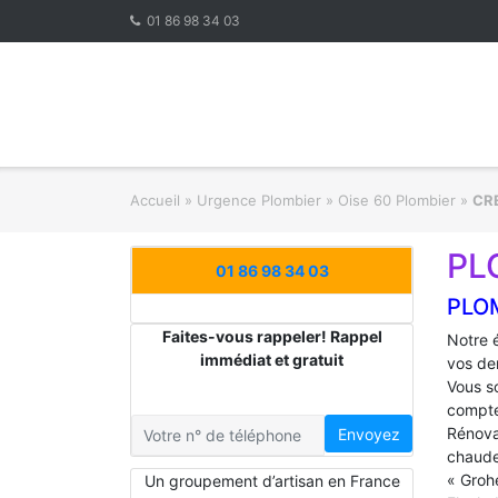
Skip
01 86 98 34 03
to
content
Accueil
»
Urgence Plombier
»
Oise 60 Plombier
»
CR
PL
01 86 98 34 03
PLO
Faites-vous rappeler! Rappel
Notre 
immédiat et gratuit
vos de
Vous s
compte
Rénova
Envoyez
chaude
« Groh
Un groupement d’artisan en France