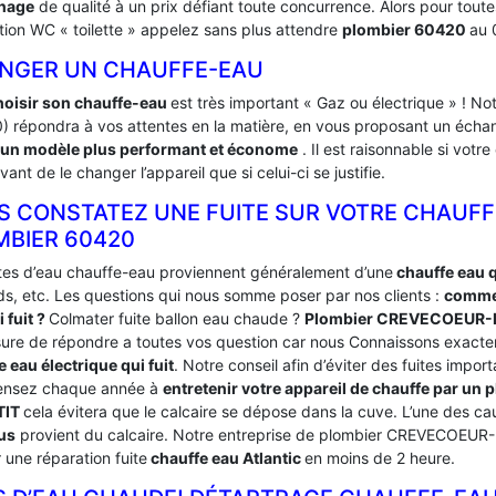
nage
de qualité à un prix défiant toute concurrence. Alors pour to
ation WC « toilette » appelez sans plus attendre
plombier 60420
au 
NGER UN CHAUFFE-EAU
hoisir son chauffe-eau
est très important « Gaz ou électrique » ! 
) répondra à vos attentes en la matière, en vous proposant un échan
un modèle plus performant et économe
. Il est raisonnable si vot
vant de le changer l’appareil que si celui-ci se justifie.
S CONSTATEZ UNE FUITE SUR VOTRE CHAUFF
MBIER 60420
ites d’eau chauffe-eau proviennent généralement d’une
chauffe eau q
ds, etc. Les questions qui nous somme poser par nos clients :
commen
 fuit ?
Colmater fuite ballon eau chaude ?
Plombier CREVECOEUR-
ure de répondre a toutes vos question car nous Connaissons exact
 eau électrique qui fuit
. Notre conseil afin d’éviter des fuites impor
ensez chaque année à
entretenir votre appareil de chauffe par 
TIT
cela évitera que le calcaire se dépose dans la cuve. L’une des c
us
provient du calcaire. Notre entreprise de plombier CREVECOEUR
r une réparation fuite
chauffe eau Atlantic
en moins de 2 heure.