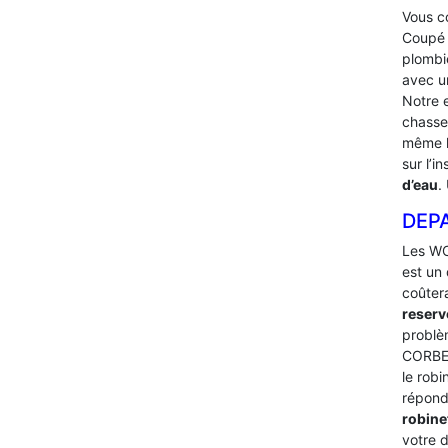
Vous co
Coupé l
plombi
avec u
Notre 
chasses
même l
sur l’
d’eau
.
DEP
Les WC
est un 
coûter
reserv
problè
CORBE
le robi
répond
robine
votre d