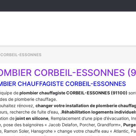
»
CORBEIL-ESSONNES
OMBIER CORBEIL-ESSONNES (9
MBIER CHAUFFAGISTE CORBEIL-ESSONNES
équipe de
plombier chauffagiste CORBEIL-ESSONNES (91100)
son
es de plomberie chauffage.
ouhaitez rénovez,
changer votre installation de plomberie chauffa
urs, recherche de fuite d’eau,
.Réhabilitation logements individuel
tion de
joint en silicone
, Remplacement d’une pipe d’évacuation, In
, pose des baignoires « Jacob Delafon, Porcher, Grandform»,
Purge 
e, Ramon Soler, Hansgrohe » change votre chauffe eau « Atlantic, P