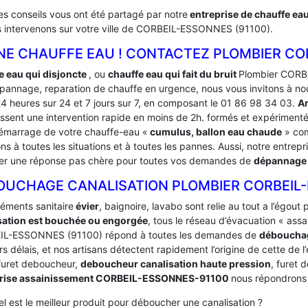
es conseils vous ont été partagé par notre
entreprise de chauffe ea
s intervenons sur votre ville de CORBEIL-ESSONNES (91100).
NE CHAUFFE EAU ! CONTACTEZ PLOMBIER COR
e eau qui disjoncte
, ou
chauffe eau qui fait du bruit
Plombier CORBE
pannage, reparation de chauffe en urgence, nous vous invitons à no
24 heures sur 24 et 7 jours sur 7, en composant le 01 86 98 34 03.
A
issent une intervention rapide en moins de 2h. formés et expériment
émarrage de votre chauffe-eau «
cumulus, ballon eau chaude
» com
s à toutes les situations et à toutes les pannes. Aussi, notre entrepr
er une réponse pas chère pour toutes vos demandes de
dépannage
OUCHAGE CANALISATION PLOMBIER CORBEIL
léments sanitaire
évier
, baignoire, lavabo sont relie au tout a l’égou
sation est bouchée ou engorgée
, tous le réseau d’évacuation « ass
L-ESSONNES (91100) répond à toutes les demandes de
débouchag
rs délais, et nos artisans détectent rapidement l’origine de cette de 
 furet deboucheur,
deboucheur canalisation haute pression
, furet 
prise assainissement CORBEIL-ESSONNES-91100
nous répondrons 
l est le meilleur produit pour déboucher une canalisation ?