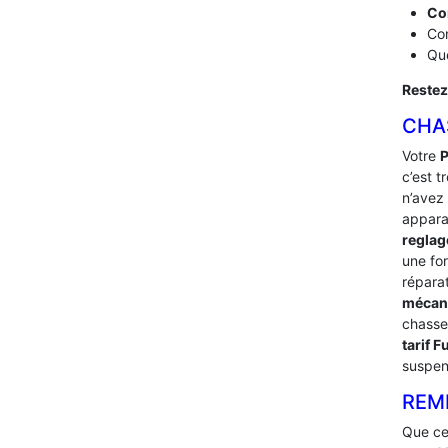
Co
Com
Que
Restez
CHA
Votre
P
c’est t
n’avez 
appara
reglag
une fo
répara
mécan
chasse
tarif 
suspen
REM
Que ce