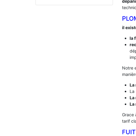
dépan
techni
PLO
il exis
la 
rec
dé
imp
Notre 
manière
La 
La 
La 
La
Grace 
tarif c
FUIT