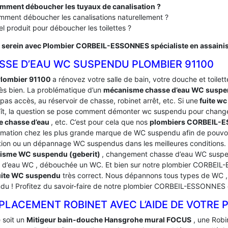
mment déboucher les tuyaux de canalisation ?
ment déboucher les canalisations naturellement ?
l produit pour déboucher les toilettes ?
 serein avec Plombier CORBEIL-ESSONNES spécialiste en assain
SSE D’EAU WC SUSPENDU PLOMBIER 91100
lombier 91100
a rénovez votre salle de bain, votre douche et toilette
rès bien. La problématique d’un
mécanisme chasse d’eau WC susp
pas accès, au réservoir de chasse, robinet arrêt, etc. Si une
fuite wc
ît, la question se pose comment démonter wc suspendu pour change
e chasse d’eau
, etc. C’est pour cela que nos
plombiers CORBEIL-
rmation chez les plus grande marque de WC suspendu afin de pouvoi
tion ou un dépannage WC suspendus dans les meilleures condition
isme WC suspendu (geberit)
, changement chasse d’eau WC suspen
 d’eau WC , débouchée un WC. Et bien sur notre plombier CORBEIL
Fuite WC suspendu
très correct. Nous dépannons tous types de WC , 
du ! Profitez du savoir-faire de notre plombier CORBEIL-ESSONNE
PLACEMENT ROBINET AVEC L’AIDE DE VOTRE 
 soit un
Mitigeur bain-douche Hansgrohe mural FOCUS
, une Robi