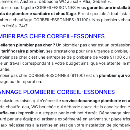
Lemercier, Ariston », débouche WC au sol « Allia, Geberit ».
mbier chauffagiste CORBEIL-ESSONNES vous
garantis une installa
ts de plomberie sanitaire et chauffage
. Etre disponible à tout inst
mberie chauffage CORBEIL-ESSONNES (91100). Nos plombiers chauf
urs fériés. 24/7.
MBIER PAS CHER CORBEIL-ESSONNES
elle ton plombier pas cher ?
Un plombier pas cher est un profession
:
tarif horaire plombier
, ses prestations pour une urgence plombier, 
mbier pas cher c’est une entreprise de plomberie de votre 91100 
e un travail correspondant a votre budget ainsi qua vos attente, le ma
antie.
mbier pas cher CORBEIL-ESSONNES (91100) est un
plombier qui vou
age ou de réparation.
ANNAGE PLOMBERIE CORBEIL-ESSONNES
te plusieurs raison qui n’nécessite
service depannage plomberie en 
de chauffe-eau, WC bouchée qui déborde cause de la canalisation é
uffe-eau
impossible a stopper par le robinet d’arrêt. Dépannage 
uré par une équipe d’ artisans expérimenté en arrivant sur place très 
vaux nécessaires à la remise en état de votre installation de plomber