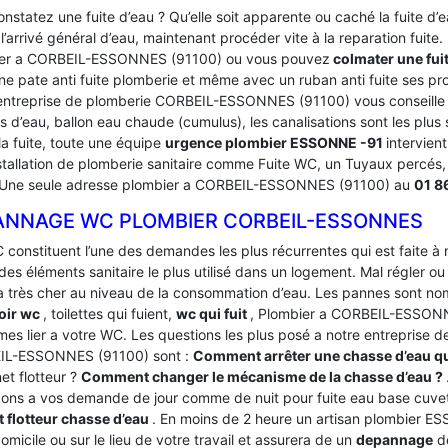
nstatez une fuite d’eau ? Qu’elle soit apparente ou caché la fuite d
’arrivé général d’eau, maintenant procéder vite à la reparation fuite
er a CORBEIL-ESSONNES (91100) ou vous pouvez
colmater une fui
ne pate anti fuite plomberie et même avec un ruban anti fuite ses pr
entreprise de plomberie CORBEIL-ESSONNES (91100) vous conseille d’
 d’eau, ballon eau chaude (cumulus), les canalisations sont les plus 
a fuite, toute une équipe
urgence plombier ESSONNE -91
intervient
installation de plomberie sanitaire comme Fuite WC, un Tuyaux percés
 Une seule adresse plombier a CORBEIL-ESSONNES (91100) au
01 8
ANNAGE WC PLOMBIER CORBEIL-ESSONNES
 constituent l’une des demandes les plus récurrentes qui est faite à
des éléments sanitaire le plus utilisé dans un logement.
Mal régler ou
a très cher au niveau de la consommation d’eau. Les pannes sont
oir wc
, toilettes qui fuient,
wc qui fuit
, Plombier a CORBEIL-ESSONN
mes lier a votre WC. Les questions les plus posé a notre entreprise
IL-ESSONNES (91100) sont :
Comment arrêter une chasse d’eau qu
net flotteur ?
Comment changer le mécanisme de la chasse d’eau ?
ons a vos demande de jour comme de nuit pour fuite eau base cuve
t flotteur chasse d’eau
. En moins de 2 heure un artisan plombier E
omicile ou sur le lieu de votre travail et assurera de un
depannage
de