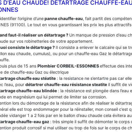
S D’EAU CHAUDE! DÉTARTRAGE CHAUFFE-EAU 
ONNES
identifier l’origine d’une
panne chauffe-eau
, fait partit des compét
ES (91100). Le tout en vous garantissant les prix les plus attractif
nd faut-il réaliser un détartrage ?
Un manque de pression d’eau ch
ude sur vos robinetteries de votre appartement.
uoi consiste le détartrage ?
Il consiste a enlever le calcaire qui se
llon eau chaude, cumulus), ou pour un chauffe-eau Gaz le détartrage
uffe.
puis plus de 15 ans
Plombier CORBEIL-ESSONNES
effectue des inte
e de chauffe-eau Gaz ou électrique
artrage chauffe eau stéatite
: la resistance ne s’entartre pas car el
c l’eau, pour
détartrer chauffe-eau résistance steatite
il suffit de v
tartrage chauffe-eau blindée
: la résistance est plongée dans l’eau
de en magnésium qui lui permet de limiter sa corrosion.
ention lors du démontage de la résistance afin de réaliser le détartrag
éral elle est trop endommager pour la réinstaller, mon conseil c’est
ndée vidanger 1 a 2 fois par en le ballon d’eau chaude cela évitera au c
tartrage chauffe-eau gaz
: très simple il suffit de démonter le corps
ention produit corrosif si mal utiliser ou trop de fois sur le corps de 