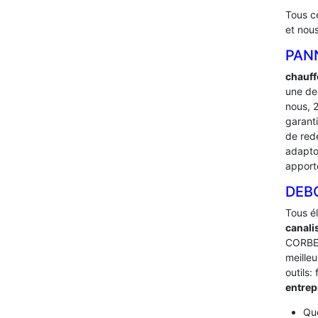
Tous c
et nou
PAN
chauff
une de
nous, 
garant
de red
adapton
apport
DEB
Tous é
canali
CORBEI
meilleu
outils:
entre
Que