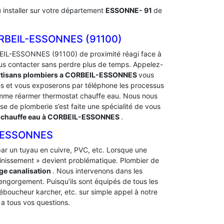
u
installer sur votre département
ESSONNE- 91
de
BEIL-ESSONNES (91100)
IL-ESSONNES (91100) de proximité réagi face à
us contacter sans perdre plus de temps. Appelez-
rtisans plombiers a CORBEIL-ESSONNES
vous
és et vous exposerons par téléphone les processus
me réarmer thermostat chauffe eau. Nous nous
ise de plomberie s’est faite une spécialité de vous
 chauffe eau à CORBEIL-ESSONNES
.
-ESSONNES
t par un tuyau en cuivre, PVC, etc. Lorsque une
ainissement » devient problématique. Plombier de
e canalisation
. Nous intervenons dans les
l’engorgement. Puisqu’ils sont équipés de tous les
déboucheur karcher, etc. sur simple appel à notre
a tous vos questions.