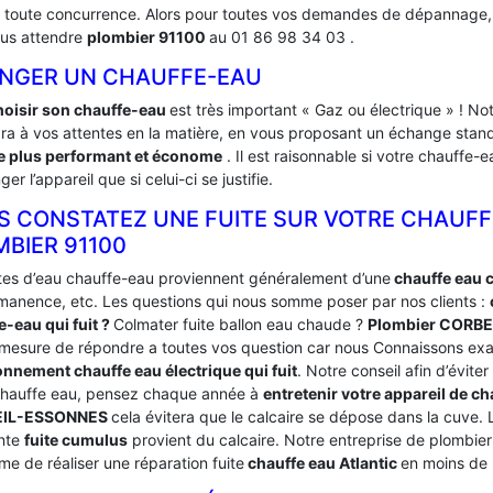
t toute concurrence. Alors pour toutes vos demandes de dépannage, re
lus attendre
plombier 91100
au 01 86 98 34 03 .
NGER UN CHAUFFE-EAU
hoisir son chauffe-eau
est très important « Gaz ou électrique » !
ra à vos attentes en la matière, en vous proposant un échange stand
 plus performant et économe
. Il est raisonnable si votre chauffe
ger l’appareil que si celui-ci se justifie.
S CONSTATEZ UNE FUITE SUR VOTRE CHAUFF
BIER 91100
ites d’eau chauffe-eau proviennent généralement d’une
chauffe eau 
manence, etc. Les questions qui nous somme poser par nos clients :
e-eau qui fuit ?
Colmater fuite ballon eau chaude ?
Plombier CORBE
 mesure de répondre a toutes vos question car nous Connaissons ex
onnement chauffe eau électrique qui fuit
. Notre conseil afin d’évite
chauffe eau, pensez chaque année à
entretenir votre appareil de c
IL-ESSONNES
cela évitera que le calcaire se dépose dans la cuve.
nte
fuite cumulus
provient du calcaire. Notre entreprise de plom
e de réaliser une réparation fuite
chauffe eau Atlantic
en moins de 