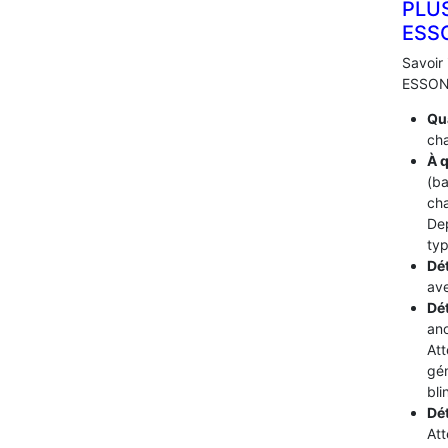
PLU
ESS
Savoir 
ESSONN
Qua
cha
À q
(ba
cha
De
typ
Dét
ave
Dé
ano
Att
gén
bli
Dé
Att