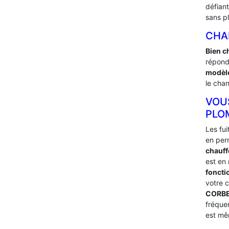
défian
sans p
CHA
Bien c
répond
modèle
le chan
VOU
PLOM
Les fu
en per
chauff
est en
foncti
votre 
CORBE
fréque
est mêm