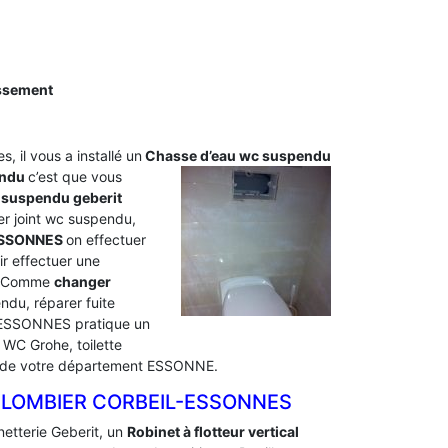
issement
s, il vous a installé un
Chasse d’eau wc
suspendu
endu
c’est que vous
 suspendu geberit
r joint wc suspendu,
ESSONNES
on effectuer
r effectuer une
s. Comme
changer
du, réparer fuite
-ESSONNES pratique un
WC Grohe, toilette
S de votre département ESSONNE.
PLOMBIER CORBEIL-ESSONNES
netterie Geberit, un
Robinet à flotteur vertical