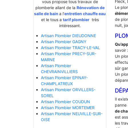
Fleck, 
vous propose tous travaux de
Le plo
plomberie allant de la
Rénovation de
élémen
salle de bain
a l’
entretien chauffe eau
de plo
et le tous a
tarif plombier
très
nuit, jo
intéressant.
PLO
Artisan Plombier DIEUDONNE
Artisan Plombier GAGNY
Qu’app
Artisan Plombier TRACY-LE-VAL
savoir 
Artisan Plombier PRECY-SUR-
Un plo
MARNE
effectu
Artisan Plombier
sûr gar
CHEVRAINVILLIERS
Un plo
Artisan Plombier EPINAY-
dépann
CHAMPLATREUX
DÉP
Artisan Plombier ORVILLERS-
SOREL
Il exis
Artisan Plombier COUDUN
panne 
Artisan Plombier MORTEMER
de cha
Artisan Plombier NEUVILLE-SUR-
est ass
OISE
les tra