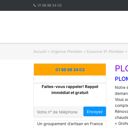
Skip
01 86 98 34 03
to
content
Accueil
»
Urgence Plombier
»
Essonne 91 Plombier
PL
01 86 98 34 03
PLO
Faites-vous rappeler! Rappel
Notre 
immédiat et gratuit
demand
Vous s
compte
Rénova
Envoyez
chaude
« Groh
Un groupement d’artisan en France