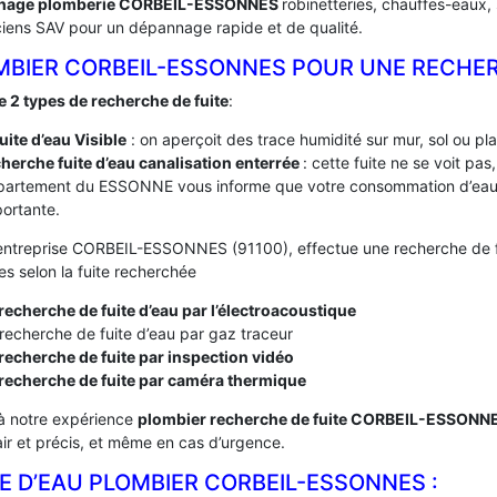
nage plomberie CORBEIL-ESSONNES
robinetteries, chauffes-eaux,
ciens SAV pour un dépannage rapide et de qualité.
MBIER CORBEIL-ESSONNES POUR UNE RECHER
te 2 types de recherche de fuite
:
fuite d’eau Visible
: on aperçoit des trace humidité sur mur, sol ou pl
herche fuite d’eau canalisation enterrée
: cette fuite ne se voit pa
partement du ESSONNE vous informe que votre consommation d’eau 
ortante.
entreprise CORBEIL-ESSONNES (91100), effectue une recherche de fui
s selon la fuite recherchée
recherche de fuite d’eau par l’électroacoustique
recherche de fuite d’eau par gaz traceur
recherche de fuite par inspection vidéo
 recherche de fuite par caméra thermique
à notre expérience
plombier recherche de fuite CORBEIL-ESSONN
lair et précis, et même en cas d’urgence.
E D’EAU PLOMBIER CORBEIL-ESSONNES :