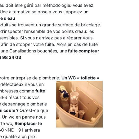
’eau doit être géré par méthodologie. Vous avez
. Une alternative se pose a vous : appelez un
te d eau
oduits se trouvent un grande surface de bricolage.
inspecter l’ensemble de vos points d’eau: les
sensibles. Si vous n’arrivez pas à réparer vous-
 afin de stopper votre fuite. Alors en cas de fuite
, une Canalisations bouchées, une
fuite compteur
6 98 34 03
 notre entreprise de plomberie.
Un WC « toilette »
 défectueux il vous en
 nombreuses comme
fuite
ES résout tous vos
 de depannage plomberie
i coule ?
Qu’est-ce que
. Un wc en panne nous
tte wc,
Remplacer le
SSONNE – 91 arrivera
 qualité à un prix