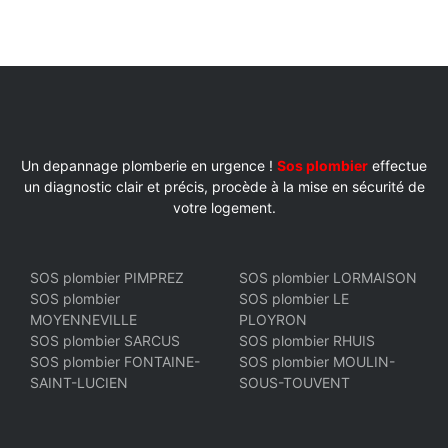
Un depannage plomberie en urgence !
Sos plombier
effectue
un diagnostic clair et précis, procède à la mise en sécurité de
votre logement.
SOS plombier PIMPREZ
SOS plombier LORMAISON
SOS plombier
SOS plombier LE
MOYENNEVILLE
PLOYRON
SOS plombier SARCUS
SOS plombier RHUIS
SOS plombier FONTAINE-
SOS plombier MOULIN-
SAINT-LUCIEN
SOUS-TOUVENT