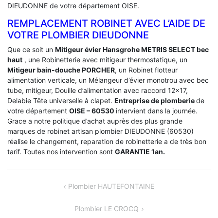
DIEUDONNE de votre département OISE.
REMPLACEMENT ROBINET AVEC L’AIDE DE
VOTRE PLOMBIER DIEUDONNE
Que ce soit un
Mitigeur évier Hansgrohe METRIS SELECT bec
haut
, une Robinetterie avec mitigeur thermostatique, un
Mitigeur bain-douche PORCHER
, un Robinet flotteur
alimentation verticale, un Mélangeur d’évier monotrou avec bec
tube, mitigeur, Douille d’alimentation avec raccord 12×17,
Delabie Tête universelle à clapet.
Entreprise de plomberie
de
votre département
OISE – 60530
intervient dans la journée.
Grace a notre politique d’achat auprès des plus grande
marques de robinet artisan plombier DIEUDONNE (60530)
réalise le changement, reparation de robinetterie a de très bon
tarif. Toutes nos intervention sont
GARANTIE 1an.
NAVIGATION
Plombier HAUTEFONTAINE
DE
Plombier LE CROCQ
L’ARTICLE