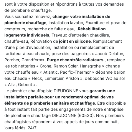
sont à votre disposition et répondrons à toutes vos demandes
de plomberie chauffage.
Vous souhaitez rénovez,
changer votre installation de
plomberie chauffage
, installation lavabo, Fourniture et pose de
compteurs, recherche de fuite d’eau,
.Réhabilitation
logements individuels
, Travaux d’entretien chaudière,
chauffe-eau, Rénovation de
joint en silicone
, Remplacement
d’une pipe d’évacuation, Installation ou remplacement de
radiateur à eau chaude, pose des baignoires « Jacob Delafon,
Porcher, Grandform»,
Purge et contrôle radiateurs
, remplace
les robinetteries « Grohe, Ramon Soler, Hansgrohe » change
votre chauffe eau « Atlantic, Pacific-Thermor » dépanne ballon
eau chaude « Fleck, Lemercier, Ariston », débouche WC au sol
« Allia, Geberit ».
Le plombier chauffagiste DIEUDONNE vous
garantis une
installation parfaite pour un rendement optimal de vos
éléments de plomberie sanitaire et chauffage
. Etre disponible
à tout instant fait partie des engagements de notre entreprise
de plomberie chauffage DIEUDONNE (60530). Nos plombiers
chauffagistes répondent à vos appels de jours comme nuit,
jours fériés. 24/7.