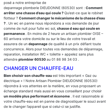
posé a notre entreprise de
depannage plomberie DIEUDONNE (60530) sont :
Comment
arrêter une chasse d’eau qui coule ?
Qu’est-ce que le robinet
flotteur ?
Comment changer le mécanisme de la chasse d’eau
?
. Un wc en panne nous répondons a vos demande de jour
comme de nuit pour fuite wc sol,
chasse d eau qui coule en
permanence
. En moins de 2 heure un artisan plombier OISE –
60 arrivera votre domicile ou sur le lieu de votre travail et
assurera de un
depannage
de qualité à un prix défiant toute
concurrence. Alors pour toutes vos demandes de dépannage,
reparation, installation WC « toilette » appelez sans plus
attendre
plombier 60530
au 01 86 98 34 03 .
CHANGER UN CHAUFFE-EAU
Bien choisir son chauffe-eau
est très important « Gaz ou
électrique » ! Notre Artisan Plombier DIEUDONNE (60530)
répondra à vos attentes en la matière, en vous proposant un
échange standard mais aussi en vous conseillant pour choisir
un modèle plus performant et économe
. Il est raisonnable si
votre chauffe-eau est en panne de diagnostiquer le souci avant
de le changer l’appareil que si celui-ci se justifie.