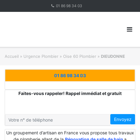
Skip
01 86 98 34 03
to
content
Accueil
»
Urgence Plombier
»
Oise 60 Plombier
»
DIEUDONNE
01 86 98 34 03
Faites-vous rappeler! Rappel immédiat et gratuit
Envoyez
Un groupement d’artisan en France vous propose tous travaux
de plomberie allant de la
Rénovation de salle de bain
a