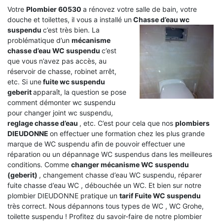
Votre
Plombier 60530
a rénovez votre salle de bain, votre
douche et toilettes, il vous a installé un
Chasse d’eau wc
suspendu
c’est très bien. La
problématique d’un
mécanisme
chasse d’eau WC suspendu
c’est
que vous n’avez pas accès, au
réservoir de chasse, robinet arrêt,
etc. Si une
fuite wc suspendu
geberit
apparaît, la question se pose
comment démonter wc suspendu
pour changer joint wc suspendu,
reglage chasse d’eau
, etc. C’est pour cela que nos
plombiers
DIEUDONNE
on effectuer une formation chez les plus grande
marque de WC suspendu afin de pouvoir effectuer une
réparation ou un dépannage WC suspendus dans les meilleures
conditions. Comme
changer mécanisme WC suspendu
(geberit)
, changement chasse d’eau WC suspendu, réparer
fuite chasse d’eau WC , débouchée un WC. Et bien sur notre
plombier DIEUDONNE pratique un
tarif Fuite WC suspendu
très correct. Nous dépannons tous types de WC , WC Grohe,
toilette suspendu ! Profitez du savoir-faire de notre plombier