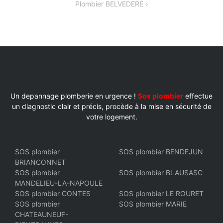
Plombier BELVEDERE
L’ARTICLE
Un depannage plomberie en urgence !
Sos plombier
effectue
un diagnostic clair et précis, procède à la mise en sécurité de
votre logement.
SOS plombier
SOS plombier BENDEJUN
BRIANCONNET
SOS plombier
SOS plombier BLAUSASC
MANDELIEU-LA-NAPOULE
SOS plombier CONTES
SOS plombier LE ROURET
SOS plombier
SOS plombier MARIE
CHATEAUNEUF-