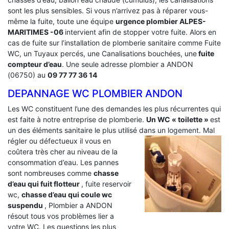
sont les plus sensibles. Si vous n’arrivez pas à réparer vous-
même la fuite, toute une équipe
urgence plombier ALPES-
MARITIMES -06
intervient afin de stopper votre fuite. Alors en
cas de fuite sur l’installation de plomberie sanitaire comme Fuite
WC, un Tuyaux percés, une Canalisations bouchées, une
fuite
compteur d’eau
. Une seule adresse plombier a ANDON
(06750) au
09 77 77 36 14
DEPANNAGE WC PLOMBIER ANDON
Les WC constituent l’une des demandes les plus récurrentes qui
est faite à notre entreprise de plomberie.
Un WC « toilette »
est
un des éléments sanitaire le plus utilisé dans un logement.
Mal
régler ou défectueux il vous en
coûtera très cher au niveau de la
consommation d’eau. Les pannes
sont nombreuses comme
chasse
d’eau qui fuit flotteur
, fuite reservoir
wc,
chasse d’eau qui coule wc
suspendu
, Plombier a ANDON
résout tous vos problèmes lier a
votre WC. Les questions les plus