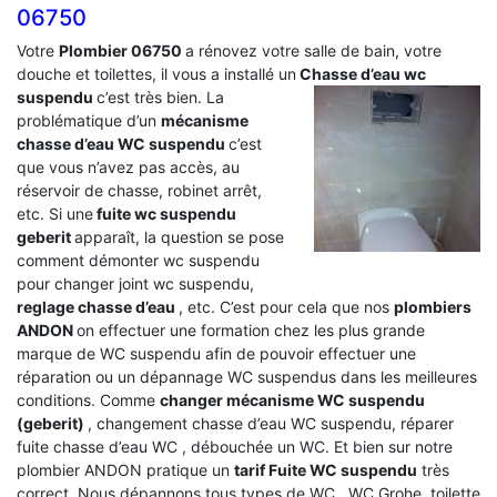
06750
Votre
Plombier 06750
a rénovez votre salle de bain, votre
douche et toilettes, il vous a installé un
Chasse d’eau wc
suspendu
c’est très bien. La
problématique d’un
mécanisme
chasse d’eau WC suspendu
c’est
que vous n’avez pas accès, au
réservoir de chasse, robinet arrêt,
etc. Si une
fuite wc suspendu
geberit
apparaît, la question se pose
comment démonter wc suspendu
pour changer joint wc suspendu,
reglage chasse d’eau
, etc. C’est pour cela que nos
plombiers
ANDON
on effectuer une formation chez les plus grande
marque de WC suspendu afin de pouvoir effectuer une
réparation ou un dépannage WC suspendus dans les meilleures
conditions. Comme
changer mécanisme WC suspendu
(geberit)
, changement chasse d’eau WC suspendu, réparer
fuite chasse d’eau WC , débouchée un WC. Et bien sur notre
plombier ANDON pratique un
tarif Fuite WC suspendu
très
correct. Nous dépannons tous types de WC , WC Grohe, toilette