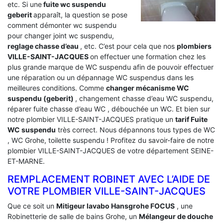
etc. Si une
fuite wc suspendu
geberit
apparaît, la question se pose
comment démonter wc suspendu
pour changer joint wc suspendu,
reglage chasse d’eau
, etc. C’est pour cela que nos
plombiers
VILLE-SAINT-JACQUES
on effectuer une formation chez les
plus grande marque de WC suspendu afin de pouvoir effectuer
une réparation ou un dépannage WC suspendus dans les
meilleures conditions. Comme
changer mécanisme WC
suspendu (geberit)
, changement chasse d’eau WC suspendu,
réparer fuite chasse d’eau WC , débouchée un WC. Et bien sur
notre plombier VILLE-SAINT-JACQUES pratique un
tarif Fuite
WC suspendu
très correct. Nous dépannons tous types de WC
, WC Grohe, toilette suspendu ! Profitez du savoir-faire de notre
plombier VILLE-SAINT-JACQUES de votre département SEINE-
ET-MARNE.
REMPLACEMENT ROBINET AVEC L’AIDE DE
VOTRE PLOMBIER VILLE-SAINT-JACQUES
Que ce soit un
Mitigeur lavabo Hansgrohe FOCUS
, une
Robinetterie de salle de bains Grohe, un
Mélangeur de douche