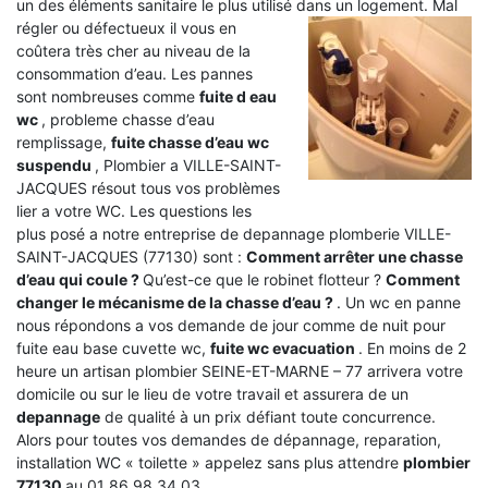
un des éléments sanitaire le plus utilisé dans un logement.
Mal
régler ou défectueux il vous en
coûtera très cher au niveau de la
consommation d’eau. Les pannes
sont nombreuses comme
fuite d eau
wc
, probleme chasse d’eau
remplissage,
fuite chasse d’eau wc
suspendu
, Plombier a VILLE-SAINT-
JACQUES résout tous vos problèmes
lier a votre WC. Les questions les
plus posé a notre entreprise de depannage plomberie VILLE-
SAINT-JACQUES (77130) sont :
Comment arrêter une chasse
d’eau qui coule ?
Qu’est-ce que le robinet flotteur ?
Comment
changer le mécanisme de la chasse d’eau ?
. Un wc en panne
nous répondons a vos demande de jour comme de nuit pour
fuite eau base cuvette wc,
fuite wc evacuation
. En moins de 2
heure un artisan plombier SEINE-ET-MARNE – 77 arrivera votre
domicile ou sur le lieu de votre travail et assurera de un
depannage
de qualité à un prix défiant toute concurrence.
Alors pour toutes vos demandes de dépannage, reparation,
installation WC « toilette » appelez sans plus attendre
plombier
77130
au 01 86 98 34 03 .