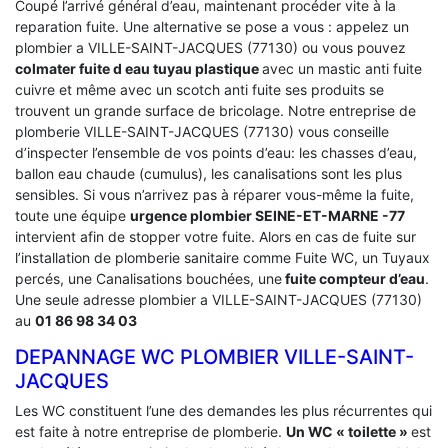
Coupé l’arrivé général d’eau, maintenant procéder vite à la
reparation fuite. Une alternative se pose a vous : appelez un
plombier a VILLE-SAINT-JACQUES (77130) ou vous pouvez
colmater fuite d eau tuyau plastique
avec un mastic anti fuite
cuivre et même avec un scotch anti fuite ses produits se
trouvent un grande surface de bricolage. Notre entreprise de
plomberie VILLE-SAINT-JACQUES (77130) vous conseille
d’inspecter l’ensemble de vos points d’eau: les chasses d’eau,
ballon eau chaude (cumulus), les canalisations sont les plus
sensibles. Si vous n’arrivez pas à réparer vous-même la fuite,
toute une équipe
urgence plombier SEINE-ET-MARNE -77
intervient afin de stopper votre fuite. Alors en cas de fuite sur
l’installation de plomberie sanitaire comme Fuite WC, un Tuyaux
percés, une Canalisations bouchées, une
fuite compteur d’eau
.
Une seule adresse plombier a VILLE-SAINT-JACQUES (77130)
au
01 86 98 34 03
DEPANNAGE WC PLOMBIER VILLE-SAINT-
JACQUES
Les WC constituent l’une des demandes les plus récurrentes qui
est faite à notre entreprise de plomberie.
Un WC « toilette »
est