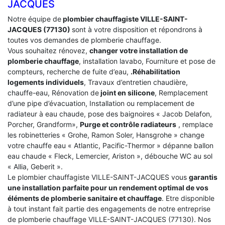
JACQUES
Notre équipe de
plombier chauffagiste VILLE-SAINT-
JACQUES (77130)
sont à votre disposition et répondrons à
toutes vos demandes de plomberie chauffage.
Vous souhaitez rénovez,
changer votre installation de
plomberie chauffage
, installation lavabo, Fourniture et pose de
compteurs, recherche de fuite d’eau,
.Réhabilitation
logements individuels
, Travaux d’entretien chaudière,
chauffe-eau, Rénovation de
joint en silicone
, Remplacement
d’une pipe d’évacuation, Installation ou remplacement de
radiateur à eau chaude, pose des baignoires « Jacob Delafon,
Porcher, Grandform»,
Purge et contrôle radiateurs
, remplace
les robinetteries « Grohe, Ramon Soler, Hansgrohe » change
votre chauffe eau « Atlantic, Pacific-Thermor » dépanne ballon
eau chaude « Fleck, Lemercier, Ariston », débouche WC au sol
« Allia, Geberit ».
Le plombier chauffagiste VILLE-SAINT-JACQUES vous
garantis
une installation parfaite pour un rendement optimal de vos
éléments de plomberie sanitaire et chauffage
. Etre disponible
à tout instant fait partie des engagements de notre entreprise
de plomberie chauffage VILLE-SAINT-JACQUES (77130). Nos