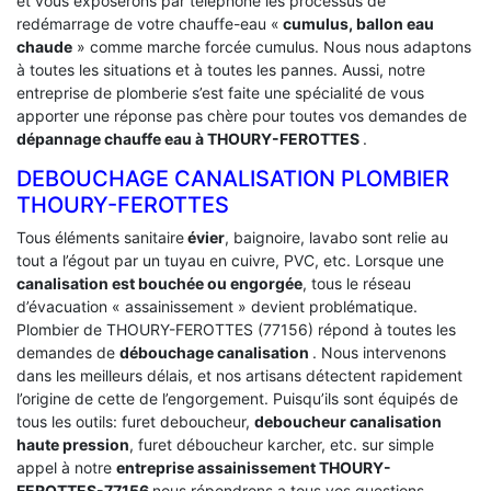
et vous exposerons par téléphone les processus de
redémarrage de votre chauffe-eau «
cumulus, ballon eau
chaude
» comme marche forcée cumulus. Nous nous adaptons
à toutes les situations et à toutes les pannes. Aussi, notre
entreprise de plomberie s’est faite une spécialité de vous
apporter une réponse pas chère pour toutes vos demandes de
dépannage chauffe eau à THOURY-FEROTTES
.
DEBOUCHAGE CANALISATION PLOMBIER
THOURY-FEROTTES
Tous éléments sanitaire
évier
, baignoire, lavabo sont relie au
tout a l’égout par un tuyau en cuivre, PVC, etc. Lorsque une
canalisation est bouchée ou engorgée
, tous le réseau
d’évacuation « assainissement » devient problématique.
Plombier de THOURY-FEROTTES (77156) répond à toutes les
demandes de
débouchage canalisation
. Nous intervenons
dans les meilleurs délais, et nos artisans détectent rapidement
l’origine de cette de l’engorgement. Puisqu’ils sont équipés de
tous les outils: furet deboucheur,
deboucheur canalisation
haute pression
, furet déboucheur karcher, etc. sur simple
appel à notre
entreprise assainissement THOURY-
FEROTTES-77156
nous répondrons a tous vos questions.