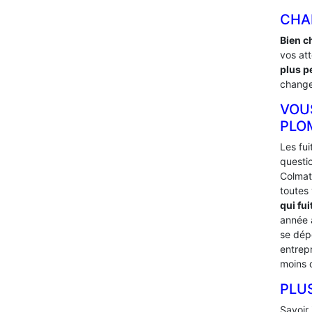
CHA
Bien c
vos at
plus p
changer
VOU
PLO
Les fu
questi
Colmat
toutes
qui fui
année
se dép
entrep
moins 
PLU
Savoir 