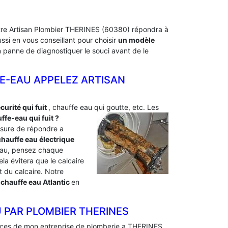
Notre Artisan Plombier THERINES (60380) répondra à
si en vous conseillant pour choisir
un modèle
en panne de diagnostiquer le souci avant de le
E-EAU APPELEZ ARTISAN
urité qui fuit
, chauffe eau qui goutte, etc. Les
fe-eau qui fuit ?
sure de répondre a
hauffe eau électrique
e eau, pensez chaque
ela évitera que le calcaire
 du calcaire. Notre
chauffe eau Atlantic
en
 PAR PLOMBIER THERINES
ences de mon entreprise de plomberie a THERINES