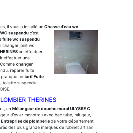
s, il vous a installé un
Chasse d’eau wc
u WC suspendu
c’est
e
fuite wc suspendu
 changer joint wc
THERINES
on effectuer
r effectuer une
s. Comme
changer
du, réparer fuite
 pratique un
tarif Fuite
toilette suspendu !
 OISE.
PLOMBIER THERINES
rit, un
Mélangeur de douche mural ULYSSE C
angeur d’évier monotrou avec bec tube, mitigeur,
.
Entreprise de plomberie
de votre département
auprès des plus grande marques de robinet artisan