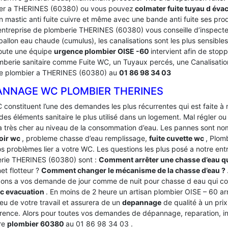
er a THERINES (60380) ou vous pouvez
colmater fuite tuyau d éva
n mastic anti fuite cuivre et même avec une bande anti fuite ses pro
entreprise de plomberie THERINES (60380) vous conseille d’inspecter
ballon eau chaude (cumulus), les canalisations sont les plus sensible
 toute une équipe
urgence plombier OISE -60
intervient afin de stoppe
mberie sanitaire comme Fuite WC, un Tuyaux percés, une Canalisati
e plombier a THERINES (60380) au
01 86 98 34 03
ANNAGE WC PLOMBIER THERINES
 constituent l’une des demandes les plus récurrentes qui est faite à
des éléments sanitaire le plus utilisé dans un logement.
Mal régler ou
a très cher au niveau de la consommation d’eau. Les pannes sont
oir wc
, probleme chasse d’eau remplissage,
fuite cuvette wc
, Plom
os problèmes lier a votre WC. Les questions les plus posé a notre e
rie THERINES (60380) sont :
Comment arrêter une chasse d’eau qu
net flotteur ?
Comment changer le mécanisme de la chasse d’eau ?
ons a vos demande de jour comme de nuit pour chasse d eau qui c
wc evacuation
. En moins de 2 heure un artisan plombier OISE – 60 ar
lieu de votre travail et assurera de un
depannage
de qualité à un prix
rence. Alors pour toutes vos demandes de dépannage, reparation, ins
re
plombier 60380
au 01 86 98 34 03 .