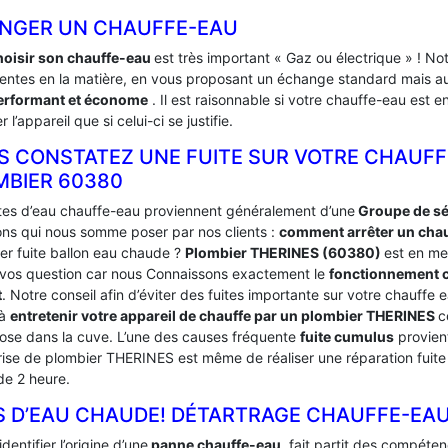
NGER UN CHAUFFE-EAU
hoisir son chauffe-eau
est très important « Gaz ou électrique » ! 
tentes en la matière, en vous proposant un échange standard mais aus
erformant et économe
. Il est raisonnable si votre chauffe-eau est 
 l’appareil que si celui-ci se justifie.
S CONSTATEZ UNE FUITE SUR VOTRE CHAUFF
MBIER 60380
ites d’eau chauffe-eau proviennent généralement d’une
Groupe de séc
ons qui nous somme poser par nos clients :
comment arrêter un chauf
er fuite ballon eau chaude ?
Plombier THERINES (60380)
est en me
 vos question car nous Connaissons exactement le
fonctionnement c
t
. Notre conseil afin d’éviter des fuites importante sur votre chauff
 à
entretenir votre appareil de chauffe par un plombier THERINES
c
ose dans la cuve. L’une des causes fréquente
fuite cumulus
provient
rise de plombier THERINES est même de réaliser une réparation fuite
de 2 heure.
S D’EAU CHAUDE! DÉTARTRAGE CHAUFFE-EAU
identifier l’origine d’une
panne chauffe-eau
, fait partit des compét