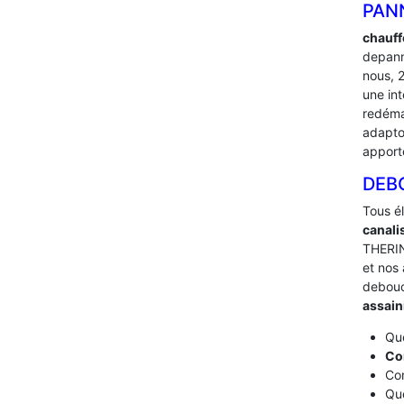
PAN
chauff
depann
nous, 
une in
redéma
adapton
apport
DEB
Tous é
canali
THERIN
et nos 
debou
assai
Que
Co
Com
Que