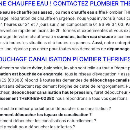
NE CHAUFFE EAU ! CONTACTEZ PLOMBIER THE
e eau ne chauffe pas assez
, ou
mon chauffe eau siffle
Plombier TH
age, reparation de chauffe en urgence, nous vous invitons à nous c
24 heures sur 24 et 7 jours sur 7, en composant le 01 86 98 34 03.
Ar
tervention rapide en moins de 2h. formés et expérimentés et vous e
rrage de votre chauffe-eau «
cumulus, ballon eau chaude
» comme 
s à toutes les situations et à toutes les pannes. Aussi, notre entrepr
er une réponse pas chère pour toutes vos demandes de
dépannage 
OUCHAGE CANALISATION PLOMBIER THERINE
léments sanitaire
évier
, baignoire, lavabo sont relie au tout a l’égou
sation est bouchée ou engorgée
, tous le réseau d’évacuation « ass
ES (60380) répond à toutes les demandes de
débouchage canalis
artisans détectent rapidement l’origine de cette de l’engorgement. Pui
cheur,
deboucheur canalisation haute pression
, furet déboucheur k
nissement THERINES-60380
nous répondrons a tous vos questions.
l est le meilleur produit pour déboucher une canalisation ?
mment déboucher les tuyaux de canalisation ?
ment déboucher les canalisations naturellement ?
l produit pour déboucher les toilettes ?