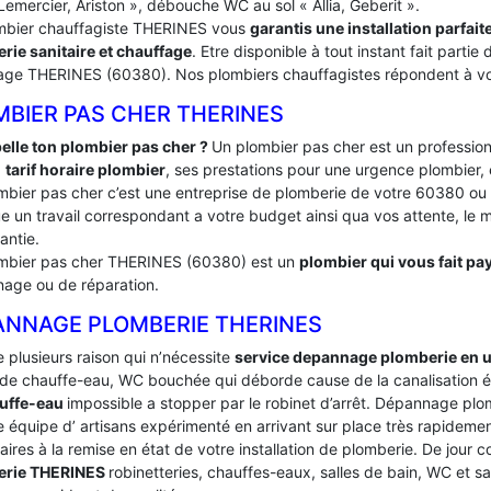
Lemercier, Ariston », débouche WC au sol « Allia, Geberit ».
mbier chauffagiste THERINES vous
garantis une installation parfa
rie sanitaire et chauffage
. Etre disponible à tout instant fait part
age THERINES (60380). Nos plombiers chauffagistes répondent à vos 
MBIER PAS CHER THERINES
elle ton plombier pas cher ?
Un plombier pas cher est un profession
:
tarif horaire plombier
, ses prestations pour une urgence plombier, 
mbier pas cher c’est une entreprise de plomberie de votre 60380 o
e un travail correspondant a votre budget ainsi qua vos attente, le ma
antie.
mbier pas cher THERINES (60380) est un
plombier qui vous fait pay
age ou de réparation.
ANNAGE PLOMBERIE THERINES
te plusieurs raison qui n’nécessite
service depannage plomberie en 
de chauffe-eau, WC bouchée qui déborde cause de la canalisation é
uffe-eau
impossible a stopper par le robinet d’arrêt. Dépannage p
 équipe d’ artisans expérimenté en arrivant sur place très rapidement 
ires à la remise en état de votre installation de plomberie. De jour
erie THERINES
robinetteries, chauffes-eaux, salles de bain, WC et s