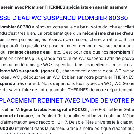
 serein avec Plombier THERINES spécialiste en assainissement
SSE D’EAU WC SUSPENDU PLOMBIER 60380
Plombier 60380
a rénovez votre salle de bain, votre douche et toilette
ndu
c’est très bien. La problématique d’un
mécanisme chasse d’ea
s n’avez pas accès, au réservoir de chasse, robinet arrêt, etc. Si un
t
apparaît, la question se pose comment démonter wc suspendu pour
ndu,
reglage chasse d’eau
, etc. C’est pour cela que nos
plombiers 
rmation chez les plus grande marque de WC suspendu afin de pouvoi
tion ou un dépannage WC suspendus dans les meilleures condition
isme WC suspendu (geberit)
, changement chasse d’eau WC suspen
 d’eau WC , débouchée un WC. Et bien sur notre plombier THERINES
spendu
très correct. Nous dépannons tous types de WC , WC Grohe, 
ez du savoir-faire de notre plombier THERINES de votre département
PLACEMENT ROBINET AVEC L’AIDE DE VOTRE 
 soit un
Mitigeur lavabo Hansgrohe FOCUS
, une Robinetterie Gebe
accord ni rosace
, un Robinet flotteur alimentation verticale, un Mél
 d’alimentation avec raccord 12×17, Delabie Tête universelle à clapet
– 60380
intervient dans la journée. Grace a notre politique d’achat 