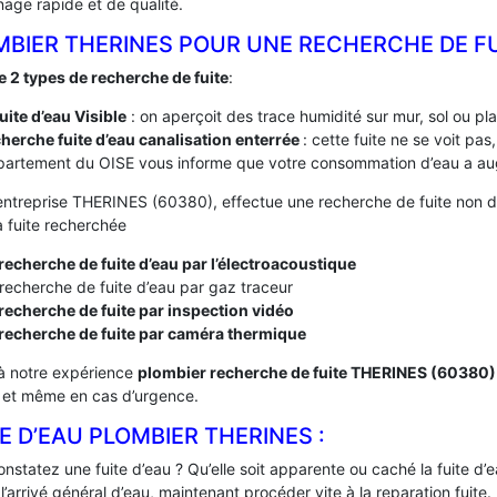
age rapide et de qualité.
MBIER THERINES POUR UNE RECHERCHE DE F
te 2 types de recherche de fuite
:
fuite d’eau Visible
: on aperçoit des trace humidité sur mur, sol ou pl
herche fuite d’eau canalisation enterrée
: cette fuite ne se voit pa
artement du OISE vous informe que votre consommation d’eau a aug
entreprise THERINES (60380), effectue une recherche de fuite non de
a fuite recherchée
recherche de fuite d’eau par l’électroacoustique
recherche de fuite d’eau par gaz traceur
recherche de fuite par inspection vidéo
 recherche de fuite par caméra thermique
à notre expérience
plombier recherche de fuite THERINES (60380
, et même en cas d’urgence.
E D’EAU PLOMBIER THERINES :
nstatez une fuite d’eau ? Qu’elle soit apparente ou caché la fuite d
’arrivé général d’eau, maintenant procéder vite à la reparation fuite