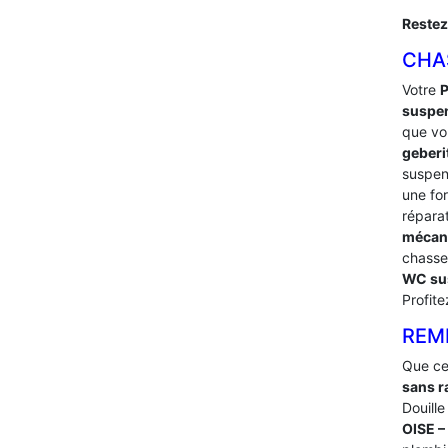
Restez
CHA
Votre
suspe
que vou
geberi
suspe
une fo
répara
mécan
chasse
WC su
Profit
REM
Que ce
sans r
Douille
OISE 