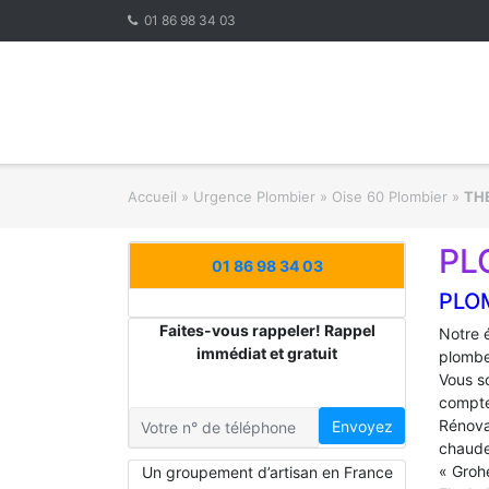
Skip
01 86 98 34 03
to
content
Accueil
»
Urgence Plombier
»
Oise 60 Plombier
»
TH
PL
01 86 98 34 03
PLO
Faites-vous rappeler! Rappel
Notre 
immédiat et gratuit
plombe
Vous s
compte
Rénova
Envoyez
chaude
« Groh
Un groupement d’artisan en France