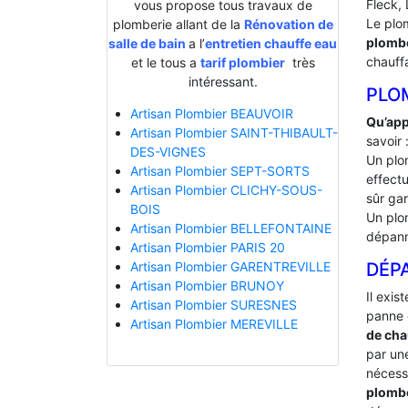
Fleck, 
vous propose tous travaux de
Le plo
plomberie allant de la
Rénovation de
plombe
salle de bain
a l’
entretien chauffe eau
chauff
et le tous a
tarif plombier
très
intéressant.
PLO
Artisan Plombier BEAUVOIR
Qu’app
Artisan Plombier SAINT-THIBAULT-
savoir 
DES-VIGNES
Un plo
Artisan Plombier SEPT-SORTS
effectu
Artisan Plombier CLICHY-SOUS-
sûr gar
BOIS
Un plo
Artisan Plombier BELLEFONTAINE
dépann
Artisan Plombier PARIS 20
DÉP
Artisan Plombier GARENTREVILLE
Artisan Plombier BRUNOY
Il exis
Artisan Plombier SURESNES
panne 
Artisan Plombier MEREVILLE
de cha
par une
nécessa
plomb