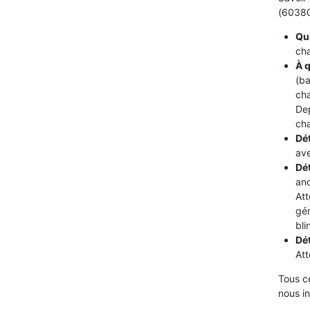
(60380)
Qua
cha
À q
(ba
cha
De
cha
Dét
ave
Dé
ano
Att
gén
bli
Dé
Att
Tous c
nous i