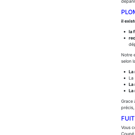
dépann
PLO
il exis
la 
rec
dép
Notre 
selon l
La 
La 
La 
La
Grace 
précis
FUIT
Vous co
Coupé l