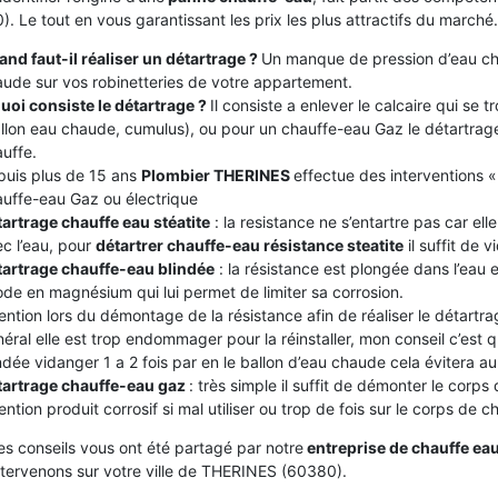
. Le tout en vous garantissant les prix les plus attractifs du marché.
nd faut-il réaliser un détartrage ?
Un manque de pression d’eau ch
ude sur vos robinetteries de votre appartement.
uoi consiste le détartrage ?
Il consiste a enlever le calcaire qui se
llon eau chaude, cumulus), ou pour un chauffe-eau Gaz le détartrage
uffe.
puis plus de 15 ans
Plombier THERINES
effectue des interventions «
uffe-eau Gaz ou électrique
artrage chauffe eau stéatite
: la resistance ne s’entartre pas car el
c l’eau, pour
détartrer chauffe-eau résistance steatite
il suffit de v
tartrage chauffe-eau blindée
: la résistance est plongée dans l’eau
de en magnésium qui lui permet de limiter sa corrosion.
ention lors du démontage de la résistance afin de réaliser le détartrag
éral elle est trop endommager pour la réinstaller, mon conseil c’est
ndée vidanger 1 a 2 fois par en le ballon d’eau chaude cela évitera au c
tartrage chauffe-eau gaz
: très simple il suffit de démonter le corps
ention produit corrosif si mal utiliser ou trop de fois sur le corps de 
es conseils vous ont été partagé par notre
entreprise de chauffe ea
ntervenons sur votre ville de THERINES (60380).