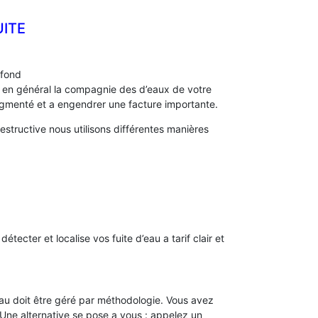
UITE
afond
s, en général la compagnie des d’eaux de votre
menté et a engendrer une facture importante.
structive nous utilisons différentes manières
)
détecter et localise vos fuite d’eau a tarif clair et
’eau doit être géré par méthodologie. Vous avez
. Une alternative se pose a vous : appelez un