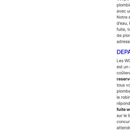
plombi
avec u
Notre 
d’eau, 
fuite,
de plo
adress
DEP
Les WC
est un 
coûter
reserv
tous v
plombe
le robi
répond
fuite 
sur le 
concur
attend