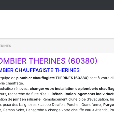
ERINES
OMBIER THERINES (60380)
MBIER CHAUFFAGISTE THERINES
équipe de
plombier chauffagiste THERINES (60380)
sont à votre d
rie chauffage.
ouhaitez rénovez,
changer votre installation de plomberie chauffa
urs, recherche de fuite d’eau,
.Réhabilitation logements individuel
tion de
joint en silicone
, Remplacement d’une pipe d’évacuation, In
, pose des baignoires « Jacob Delafon, Porcher, Grandform»,
Purge 
e, Ramon Soler, Hansgrohe » change votre chauffe eau « Atlantic, P