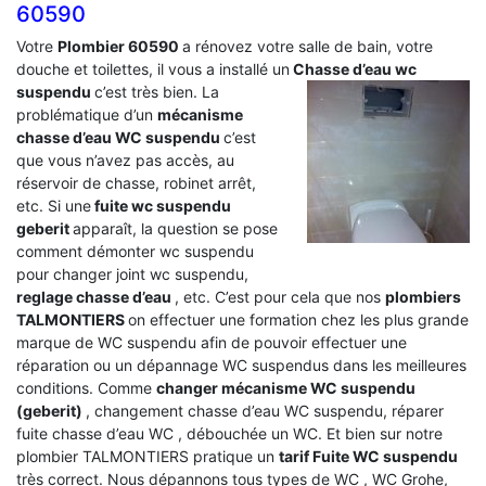
60590
Votre
Plombier 60590
a rénovez votre salle de bain, votre
douche et toilettes, il vous a installé un
Chasse d’eau wc
suspendu
c’est très bien. La
problématique d’un
mécanisme
chasse d’eau WC suspendu
c’est
que vous n’avez pas accès, au
réservoir de chasse, robinet arrêt,
etc. Si une
fuite wc suspendu
geberit
apparaît, la question se pose
comment démonter wc suspendu
pour changer joint wc suspendu,
reglage chasse d’eau
, etc. C’est pour cela que nos
plombiers
TALMONTIERS
on effectuer une formation chez les plus grande
marque de WC suspendu afin de pouvoir effectuer une
réparation ou un dépannage WC suspendus dans les meilleures
conditions. Comme
changer mécanisme WC suspendu
(geberit)
, changement chasse d’eau WC suspendu, réparer
fuite chasse d’eau WC , débouchée un WC. Et bien sur notre
plombier TALMONTIERS pratique un
tarif Fuite WC suspendu
très correct. Nous dépannons tous types de WC , WC Grohe,