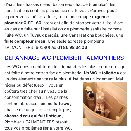
d’eau: les chasses d’eau, ballon eau chaude (cumulus), les
canalisations sont les plus sensibles. Si vous n’arrivez pas à
réparer vous-même la fuite, toute une équipe
urgence
plombier OISE -60
intervient afin de stopper votre fuite. Alors
en cas de fuite sur l’installation de plomberie sanitaire comme
Fuite WC, un Tuyaux percés, une Canalisations bouchées, une
fuite compteur d’eau
. Une seule adresse plombier a
TALMONTIERS (60590) au
01 86 98 34 03
DEPANNAGE WC PLOMBIER TALMONTIERS
Les WC constituent l’une des demandes les plus récurrentes qui
est faite à notre entreprise de plomberie.
Un WC « toilette »
est
un des éléments sanitaire le plus utilisé dans un logement.
Mal
régler ou défectueux il vous en
coûtera très cher au niveau de la
consommation d’eau. Les pannes
sont nombreuses comme
fuite wc
,
chasse d’eau qui ne se remplit pas,
chasse d’eau qui fuit flotteur
,
Plombier a TALMONTIERS résout
tous vos problèmes lier a votre WC.