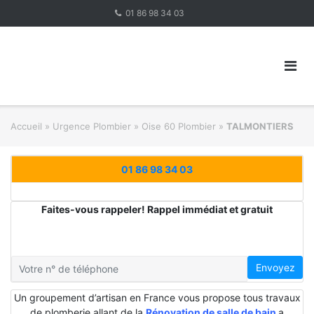
Skip
01 86 98 34 03
to
content
Accueil
»
Urgence Plombier
»
Oise 60 Plombier
»
TALMONTIERS
01 86 98 34 03
Faites-vous rappeler! Rappel immédiat et gratuit
Envoyez
Un groupement d’artisan en France vous propose tous travaux
de plomberie allant de la
Rénovation de salle de bain
a