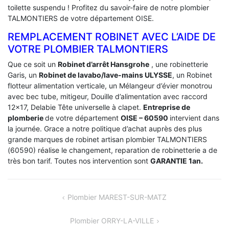
toilette suspendu ! Profitez du savoir-faire de notre plombier
TALMONTIERS de votre département OISE.
REMPLACEMENT ROBINET AVEC L’AIDE DE
VOTRE PLOMBIER TALMONTIERS
Que ce soit un
Robinet d’arrêt Hansgrohe
, une robinetterie
Garis, un
Robinet de lavabo/lave-mains ULYSSE
, un Robinet
flotteur alimentation verticale, un Mélangeur d’évier monotrou
avec bec tube, mitigeur, Douille d’alimentation avec raccord
12×17, Delabie Tête universelle à clapet.
Entreprise de
plomberie
de votre département
OISE – 60590
intervient dans
la journée. Grace a notre politique d’achat auprès des plus
grande marques de robinet artisan plombier TALMONTIERS
(60590) réalise le changement, reparation de robinetterie a de
très bon tarif. Toutes nos intervention sont
GARANTIE 1an.
NAVIGATION
Plombier MAREST-SUR-MATZ
DE
Plombier ORRY-LA-VILLE
L’ARTICLE