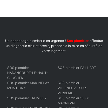
Un depannage plomberie en urgence !
Sos plombier
effectue
un diagnostic clair et précis, procède à la mise en sécurité de
votre logement.
SOS plombier
SOS plombier PAILLART
HADANCOURT-LE-HAUT-
CLOCHER
SOS plombier MAIGNELAY-
SOS plombier
MONTIGNY
VILLENEUVE-SUR-
VERBERIE
SOS plombier TRUMILLY
SOS plombier SERY-
MAGNEVAL