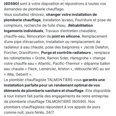
(60590)
sont à votre disposition et répondrons à toutes vos
demandes de plomberie chauffage.
Vous souhaitez rénovez,
changer votre installation de
plomberie chauffage
, installation lavabo, Fourniture et pose de
compteurs, recherche de fuite d’eau,
.Réhabilitation
logements individuels
, Travaux d’entretien chaudière,
chauffe-eau, Rénovation de
joint en silicone
, Remplacement
d’une pipe d’évacuation, Installation ou remplacement de
radiateur à eau chaude, pose des baignoires « Jacob Delafon,
Porcher, Grandform»,
Purge et contrôle radiateurs
, remplace
les robinetteries « Grohe, Ramon Soler, Hansgrohe » change
votre chauffe eau « Atlantic, Pacific-Thermor » dépanne ballon
eau chaude « Fleck, Lemercier, Ariston », débouche WC au sol
« Allia, Geberit ».
Le plombier chauffagiste TALMONTIERS vous
garantis une
installation parfaite pour un rendement optimal de vos
éléments de plomberie sanitaire et chauffage
. Etre disponible
à tout instant fait partie des engagements de notre entreprise
de plomberie chauffage TALMONTIERS (60590). Nos
plombiers chauffagistes répondent à vos appels de jours
comme nuit, jours fériés. 24/7.