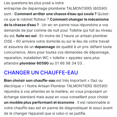
Les questions les plus posé a notre
entreprise de depannage plomberie TALMONTIERS (60590)
sont :
Comment arrêter une chasse d’eau qui coule ?
Qu’est-
ce que le robinet flotteur ?
Comment changer le mécanisme
de la chasse d’eau ?
. Un wc en panne nous répondons a vos
demande de jour comme de nuit pour Toilette qui fuit au niveau
du sol,
fuite wc sol
. En moins de 2 heure un artisan plombier
OISE – 60 arrivera votre domicile ou sur le lieu de votre travail
et assurera de un
depannage
de qualité à un prix défiant toute
concurrence. Alors pour toutes vos demandes de dépannage,
reparation, installation WC « toilette » appelez sans plus
attendre
plombier 60590
au 01 86 98 34 03 .
CHANGER UN CHAUFFE-EAU
Bien choisir son chauffe-eau
est très important « Gaz ou
électrique » ! Notre Artisan Plombier TALMONTIERS (60590)
répondra à vos attentes en la matière, en vous proposant un
échange standard mais aussi en vous conseillant pour choisir
un modèle plus performant et économe
. Il est raisonnable si
votre chauffe-eau est en panne de diagnostiquer le souci avant
de le changer l’appareil que si celui-ci se justifie.