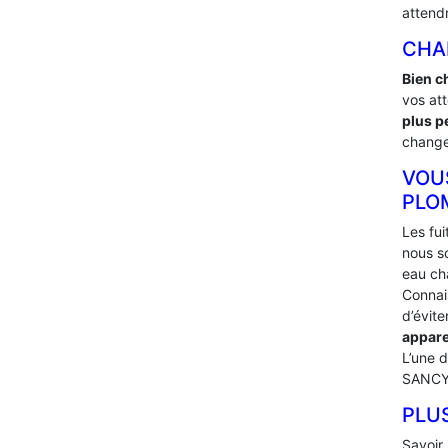
attend
CHA
Bien c
vos at
plus p
changer
VOU
PLO
Les fu
nous s
eau ch
Connai
d’évit
appare
L’une 
SANCY 
PLU
Savoir 