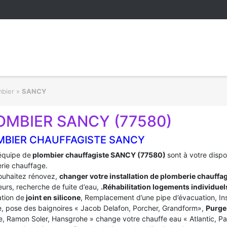
mbier
»
SANCY
OMBIER SANCY (77580)
MBIER CHAUFFAGISTE SANCY
équipe de
plombier chauffagiste SANCY (77580)
sont à votre disp
rie chauffage.
ouhaitez rénovez,
changer votre installation de plomberie chauffa
urs, recherche de fuite d’eau,
.Réhabilitation logements individuel
tion de
joint en silicone
, Remplacement d’une pipe d’évacuation, In
, pose des baignoires « Jacob Delafon, Porcher, Grandform»,
Purge 
e, Ramon Soler, Hansgrohe » change votre chauffe eau « Atlantic, P