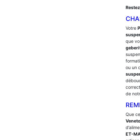
Restez
CHA
Votre
P
suspe
que vou
geberi
suspe
format
ou un 
suspen
débouc
correc
de not
REM
Que ce
Venet
d’alime
ET-MA