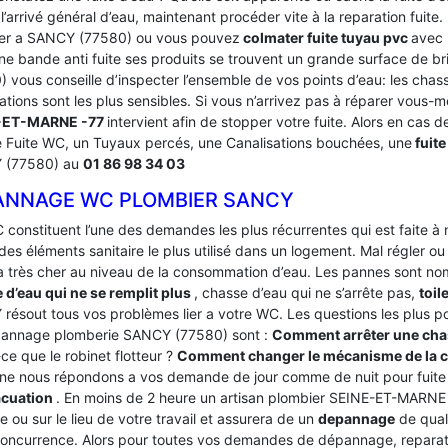
’arrivé général d’eau, maintenant procéder vite à la reparation fuite
er a SANCY (77580) ou vous pouvez
colmater fuite tuyau pvc
avec 
ne bande anti fuite ses produits se trouvent un grande surface de b
 vous conseille d’inspecter l’ensemble de vos points d’eau: les chas
ations sont les plus sensibles. Si vous n’arrivez pas à réparer vous-
-ET-MARNE -77
intervient afin de stopper votre fuite. Alors en cas de
Fuite WC, un Tuyaux percés, une Canalisations bouchées, une
fuite
 (77580) au
01 86 98 34 03
ANNAGE WC PLOMBIER SANCY
 constituent l’une des demandes les plus récurrentes qui est faite à
des éléments sanitaire le plus utilisé dans un logement.
Mal régler ou
a très cher au niveau de la consommation d’eau. Les pannes sont 
 d’eau qui ne se remplit plus
, chasse d’eau qui ne s’arrête pas,
toil
résout tous vos problèmes lier a votre WC. Les questions les plus po
annage plomberie SANCY (77580) sont :
Comment arrêter une chas
ce que le robinet flotteur ?
Comment changer le mécanisme de la c
ne nous répondons a vos demande de jour comme de nuit pour fuite 
acuation
. En moins de 2 heure un artisan plombier SEINE-ET-MARNE –
e ou sur le lieu de votre travail et assurera de un
depannage
de quali
concurrence. Alors pour toutes vos demandes de dépannage, reparation