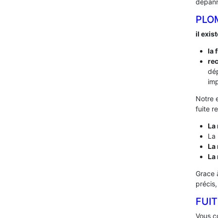
dépann
PLO
il exis
la 
rec
dé
imp
Notre 
fuite 
La 
La 
La 
La
Grace 
précis
FUIT
Vous co