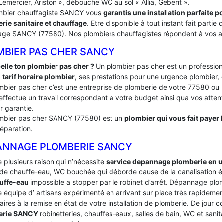
Lemercier, Ariston », débouche WC au sol « Allia, Geberit ».
mbier chauffagiste SANCY vous
garantis une installation parfaite
rie sanitaire et chauffage
. Etre disponible à tout instant fait part
age SANCY (77580). Nos plombiers chauffagistes répondent à vos app
MBIER PAS CHER SANCY
elle ton plombier pas cher ?
Un plombier pas cher est un profession
:
tarif horaire plombier
, ses prestations pour une urgence plombier, 
mbier pas cher c’est une entreprise de plomberie de votre 77580
effectue un travail correspondant a votre budget ainsi qua vos attente
r garantie.
mbier pas cher SANCY (77580) est un
plombier qui vous fait payer 
réparation.
ANNAGE PLOMBERIE SANCY
te plusieurs raison qui n’nécessite
service depannage plomberie en 
de chauffe-eau, WC bouchée qui déborde cause de la canalisation é
uffe-eau
impossible a stopper par le robinet d’arrêt. Dépannage p
 équipe d’ artisans expérimenté en arrivant sur place très rapidement 
ires à la remise en état de votre installation de plomberie. De jour
erie SANCY
robinetteries, chauffes-eaux, salles de bain, WC et sani