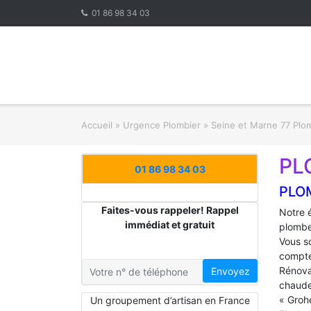
Skip
01 86 98 34 03
to
content
Accueil
»
Urgence Plombier
»
Seine et Marne 77 Plo
PL
01 86 98 34 03
PLO
Faites-vous rappeler! Rappel
Notre 
immédiat et gratuit
plombe
Vous s
compte
Rénova
Envoyez
chaude
« Groh
Un groupement d’artisan en France