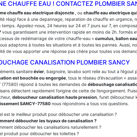
NE CHAUFFE EAU ! CONTACTEZ PLOMBIER SA
me chauffe eau electrique disjoncte
, ou
chauffe eau electrique qui
ité réagi face à une depannage, reparation de chauffe en urgence, n
e temps. Appelez-nous, 24 heures sur 24 et 7 jours sur 7, en compos
Y
vous garantissent une intervention rapide en moins de 2h. formés 
ocessus de redémarrage de votre chauffe-eau «
cumulus, ballon ea
us adaptons à toutes les situations et à toutes les pannes. Aussi, no
lité de vous apporter une réponse pas chère pour toutes vos dema
OUCHAGE CANALISATION PLOMBIER SANCY
léments sanitaire
évier
, baignoire, lavabo sont relie au tout a l’égou
sation est bouchée ou engorgée
, tous le réseau d’évacuation « ass
(77580) répond à toutes les demandes de
débouchage canalisati
isans détectent rapidement l’origine de cette de l’engorgement. Puisqu
cheur,
deboucheur canalisation haute pression
, furet déboucheur k
nissement SANCY-77580
nous répondrons a tous vos questions.
l est le meilleur produit pour déboucher une canalisation ?
mment déboucher les tuyaux de canalisation ?
ment déboucher les canalisations naturellement ?
l produit pour déboucher les toilettes ?