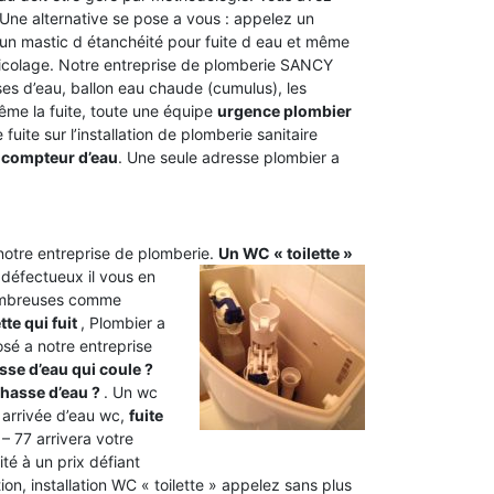
. Une alternative se pose a vous : appelez un
un mastic d étanchéité pour fuite d eau et même
ricolage. Notre entreprise de plomberie SANCY
ses d’eau, ballon eau chaude (cumulus), les
même la fuite, toute une équipe
urgence plombier
 fuite sur l’installation de plomberie sanitaire
 compteur d’eau
. Une seule adresse plombier a
 notre entreprise de plomberie.
Un WC « toilette »
 défectueux il vous en
nombreuses comme
ette qui fuit
, Plombier a
sé a notre entreprise
se d’eau qui coule ?
hasse d’eau ?
. Un wc
arrivée d’eau wc,
fuite
 77 arrivera votre
té à un prix défiant
, installation WC « toilette » appelez sans plus