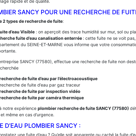
age rapide et de qualité.
MBIER SANCY POUR UNE RECHERCHE DE FUIT
te 2 types de recherche de fuite
:
fuite d’eau Visible
: on aperçoit des trace humidité sur mur, sol ou pl
herche fuite d’eau canalisation enterrée
: cette fuite ne se voit pa
partement du SEINE-ET-MARNE vous informe que votre consommation
ortante.
entreprise SANCY (77580), effectue une recherche de fuite non destru
recherchée
recherche de fuite d’eau par l’électroacoustique
recherche de fuite d’eau par gaz traceur
recherche de fuite par inspection vidéo
 recherche de fuite par caméra thermique
à notre expérience
plombier recherche de fuite SANCY (77580)
dét
, et même en cas d’urgence.
E D’EAU PLOMBIER SANCY :
nstatez une fuite d’eau ? Qu’elle soit apparente ou caché la fuite d