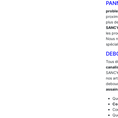
PAN
proble
proxim
plus d
SANC
les pr
Nous no
spécia
DEB
Tous é
canali
SANCY 
nos art
debou
assai
Que
Co
Com
Que