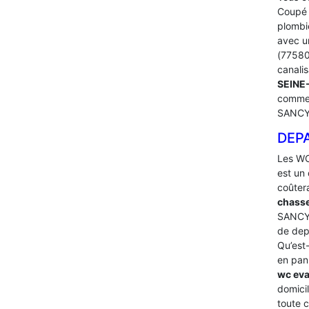
Coupé l
plombi
avec u
(77580)
canalis
SEINE
comme 
SANCY
DEP
Les WC
est un 
coûter
chasse
SANCY 
de dep
Qu’est-
en pan
wc ev
domicil
toute 