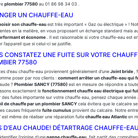
re
plombier 77580
au 01 86 98 34 03 .
NGER UN CHAUFFE-EAU
hoisir son chauffe-eau
est très important « Gaz ou électrique » ! 
tentes en la matière, en vous proposant un échange standard mais aus
erformant et économe
. Il est raisonnable si votre chauffe-eau est 
 l’appareil que si celui-ci se justifie.
S CONSTATEZ UNE FUITE SUR VOTRE CHAUFF
MBIER 77580
ites d’eau chauffe-eau proviennent généralement d’une
Joint bride
, 
omme poser par nos clients :
comment arrêter un chauffe-eau qui fu
aude ?
Plombier SANCY (77580)
est en mesure de répondre a toute
ssons exactement le
fonctionnement chauffe eau électrique qui fui
er des fuites importante sur votre chauffe eau, pensez chaque année
il de chauffe par un plombier SANCY
cela évitera que le calcaire 
des causes fréquente
fuite cumulus
provient du calcaire. Notre entr
est même de réaliser une réparation fuite
chauffe eau Atlantic
en m
S D’EAU CHAUDE! DÉTARTRAGE CHAUFFE-EAU
identifier l’origine d’une
panne chauffe-eau
, fait partit des compét