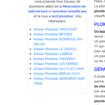
Fleck, 
vous propose tous travaux de
Le plo
plomberie allant de la
Rénovation de
plombe
salle de bain
a l’
entretien chauffe eau
chauff
et le tous a
tarif plombier
très
intéressant.
PLO
Artisan Plombier VROCOURT
Qu’app
Artisan Plombier BEYNES
savoir 
Artisan Plombier BONNEUIL-EN-
Un plo
VALOIS
77 qui 
Artisan Plombier LE CROCQ
bien sû
Artisan Plombier CARROS
Un plo
Artisan Plombier THIVERNY
ou de 
Artisan Plombier LES FERRES
DÉP
Artisan Plombier SILLY-LE-LONG
Artisan Plombier BREUX-JOUY
Il exis
Artisan Plombier MORSANG-SUR-
panne 
ORGE
de cha
par une
nécessa
plomb