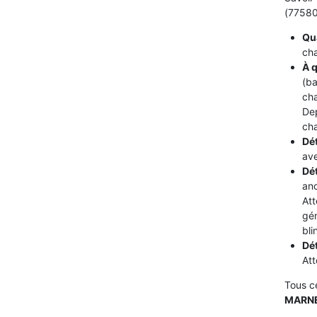
(77580)
Qua
cha
À q
(ba
cha
De
cha
Dét
ave
Dé
ano
Att
gén
bli
Dé
Att
Tous c
MARNE