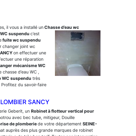
s, il vous a installé un
Chasse d’eau wc
u WC suspendu
c’est
e
fuite wc suspendu
 changer joint wc
 SANCY
on effectuer une
ectuer une réparation
anger mécanisme WC
e chasse d’eau WC ,
ite WC suspendu
très
rofitez du savoir-faire
PLOMBIER SANCY
erie Geberit, un
Robinet à flotteur vertical pour
notrou avec bec tube, mitigeur, Douille
rise de plomberie
de votre département
SEINE-
achat auprès des plus grande marques de robinet