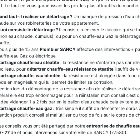
. Le tout en vous garantissant les prix les plus attractifs du marché.
nd faut-il réaliser un détartrage ?
Un manque de pression d’eau ch
ude sur vos robinetteries de votre appartement.
uoi consiste le détartrage ?
Il consiste a enlever le calcaire qui se
llon eau chaude, cumulus), ou pour un chauffe-eau Gaz le détartrage
uffe.
puis plus de 15 ans
Plombier SANCY
effectue des interventions « pa
uffe-eau Gaz ou électrique
artrage chauffe eau stéatite
: la resistance ne s’entartre pas car el
c l’eau, pour
détartrer chauffe-eau résistance steatite
il suffit de v
tartrage chauffe-eau blindée
: la résistance est plongée dans l’eau
de en magnésium qui lui permet de limiter sa corrosion.
ention lors du démontage de la résistance afin de réaliser le détartrag
éral elle est trop endommager pour la réinstaller, mon conseil c’est
ndée vidanger 1 a 2 fois par en le ballon d’eau chaude cela évitera au c
tartrage chauffe-eau gaz
: très simple il suffit de démonter le corps
ention produit corrosif si mal utiliser ou trop de fois sur le corps de 
es conseils vous ont été partagé par notre
entreprise de chauffe ea
- 77
de et nous intervenons sur votre ville de SANCY (77580).