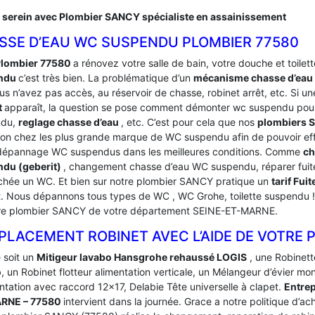
 serein avec Plombier SANCY spécialiste en assainissement
SSE D’EAU WC SUSPENDU PLOMBIER 77580
lombier 77580
a rénovez votre salle de bain, votre douche et toilette
ndu
c’est très bien. La problématique d’un
mécanisme chasse d’ea
s n’avez pas accès, au réservoir de chasse, robinet arrêt, etc. Si un
t
apparaît, la question se pose comment démonter wc suspendu pour
ndu,
reglage chasse d’eau
, etc. C’est pour cela que nos
plombiers
ion chez les plus grande marque de WC suspendu afin de pouvoir eff
dépannage WC suspendus dans les meilleures conditions. Comme
ch
du (geberit)
, changement chasse d’eau WC suspendu, réparer fuit
hée un WC. Et bien sur notre plombier SANCY pratique un
tarif Fu
t. Nous dépannons tous types de WC , WC Grohe, toilette suspendu ! P
re plombier SANCY de votre département SEINE-ET-MARNE.
PLACEMENT ROBINET AVEC L’AIDE DE VOTRE 
 soit un
Mitigeur lavabo Hansgrohe rehaussé LOGIS
, une Robinett
o
, un Robinet flotteur alimentation verticale, un Mélangeur d’évier mo
ntation avec raccord 12×17, Delabie Tête universelle à clapet.
Entrep
RNE – 77580
intervient dans la journée. Grace a notre politique d’