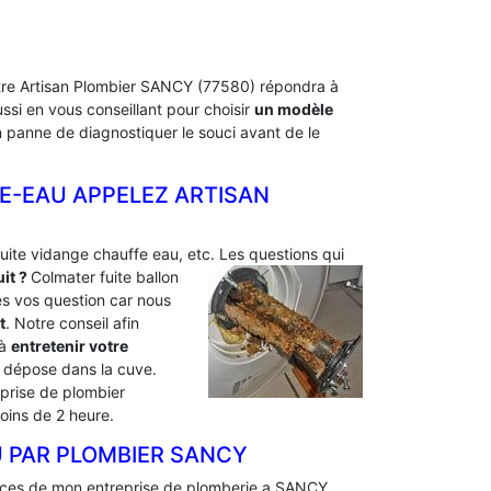
Notre Artisan Plombier SANCY (77580) répondra à
si en vous conseillant pour choisir
un modèle
en panne de diagnostiquer le souci avant de le
E-EAU APPELEZ ARTISAN
fuite vidange chauffe eau, etc. Les questions qui
it ?
Colmater fuite ballon
s vos question car nous
t
. Notre conseil afin
 à
entretenir votre
se dépose dans la cuve.
eprise de plombier
oins de 2 heure.
 PAR PLOMBIER SANCY
ences de mon entreprise de plomberie a SANCY