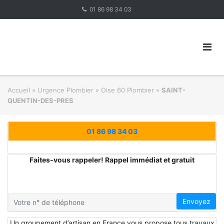
Skip
01 86 98 34 03
to
content
Accueil
»
Urgence Plombier
»
Oise 60 Plombier
»
SAINT-
QUENTIN-DES-PRES
01 86 98 34 03
Faites-vous rappeler! Rappel immédiat et gratuit
Envoyez
Un groupement d’artisan en France vous propose tous travaux