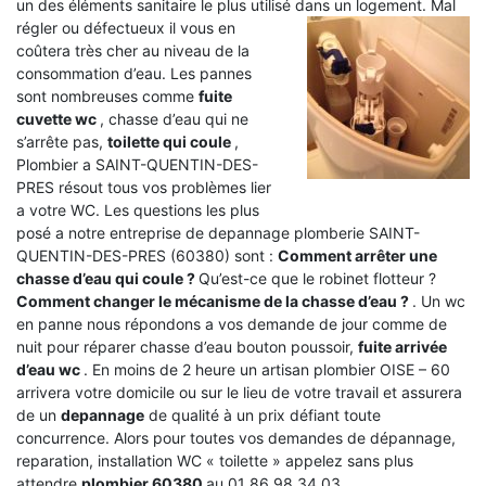
un des éléments sanitaire le plus utilisé dans un logement.
Mal
régler ou défectueux il vous en
coûtera très cher au niveau de la
consommation d’eau. Les pannes
sont nombreuses comme
fuite
cuvette wc
, chasse d’eau qui ne
s’arrête pas,
toilette qui coule
,
Plombier a SAINT-QUENTIN-DES-
PRES résout tous vos problèmes lier
a votre WC. Les questions les plus
posé a notre entreprise de depannage plomberie SAINT-
QUENTIN-DES-PRES (60380) sont :
Comment arrêter une
chasse d’eau qui coule ?
Qu’est-ce que le robinet flotteur ?
Comment changer le mécanisme de la chasse d’eau ?
. Un wc
en panne nous répondons a vos demande de jour comme de
nuit pour réparer chasse d’eau bouton poussoir,
fuite arrivée
d’eau wc
. En moins de 2 heure un artisan plombier OISE – 60
arrivera votre domicile ou sur le lieu de votre travail et assurera
de un
depannage
de qualité à un prix défiant toute
concurrence. Alors pour toutes vos demandes de dépannage,
reparation, installation WC « toilette » appelez sans plus
attendre
plombier 60380
au 01 86 98 34 03 .