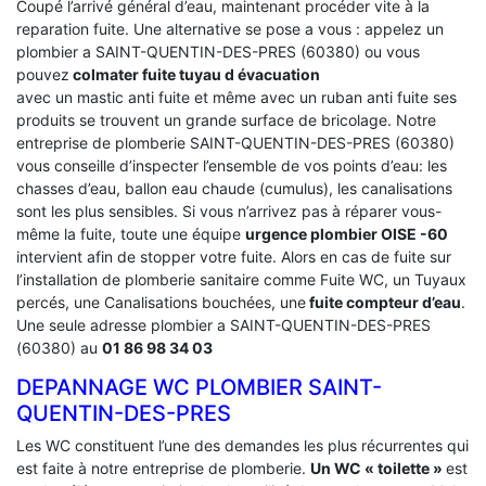
Coupé l’arrivé général d’eau, maintenant procéder vite à la
reparation fuite. Une alternative se pose a vous : appelez un
plombier a SAINT-QUENTIN-DES-PRES (60380) ou vous
pouvez
colmater fuite tuyau d évacuation
avec un mastic anti fuite et même avec un ruban anti fuite ses
produits se trouvent un grande surface de bricolage. Notre
entreprise de plomberie SAINT-QUENTIN-DES-PRES (60380)
vous conseille d’inspecter l’ensemble de vos points d’eau: les
chasses d’eau, ballon eau chaude (cumulus), les canalisations
sont les plus sensibles. Si vous n’arrivez pas à réparer vous-
même la fuite, toute une équipe
urgence plombier OISE -60
intervient afin de stopper votre fuite. Alors en cas de fuite sur
l’installation de plomberie sanitaire comme Fuite WC, un Tuyaux
percés, une Canalisations bouchées, une
fuite compteur d’eau
.
Une seule adresse plombier a SAINT-QUENTIN-DES-PRES
(60380) au
01 86 98 34 03
DEPANNAGE WC PLOMBIER SAINT-
QUENTIN-DES-PRES
Les WC constituent l’une des demandes les plus récurrentes qui
est faite à notre entreprise de plomberie.
Un WC « toilette »
est