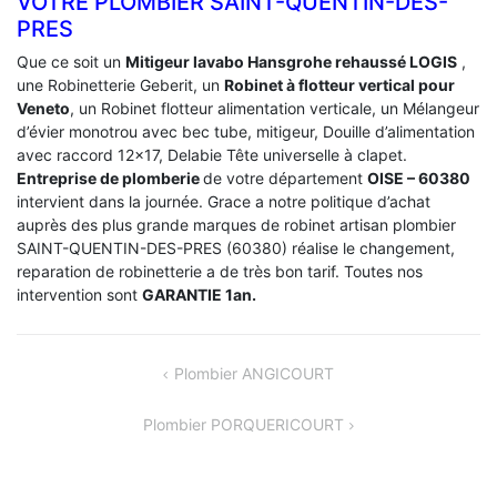
VOTRE PLOMBIER SAINT-QUENTIN-DES-
PRES
Que ce soit un
Mitigeur lavabo Hansgrohe rehaussé LOGIS
,
une Robinetterie Geberit, un
Robinet à flotteur vertical pour
Veneto
, un Robinet flotteur alimentation verticale, un Mélangeur
d’évier monotrou avec bec tube, mitigeur, Douille d’alimentation
avec raccord 12×17, Delabie Tête universelle à clapet.
Entreprise de plomberie
de votre département
OISE – 60380
intervient dans la journée. Grace a notre politique d’achat
auprès des plus grande marques de robinet artisan plombier
SAINT-QUENTIN-DES-PRES (60380) réalise le changement,
reparation de robinetterie a de très bon tarif. Toutes nos
intervention sont
GARANTIE 1an.
NAVIGATION
Plombier ANGICOURT
DE
Plombier PORQUERICOURT
L’ARTICLE