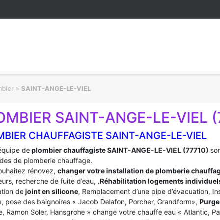
mbier
»
SAINT-ANGE-LE-VIEL
OMBIER SAINT-ANGE-LE-VIEL (
MBIER CHAUFFAGISTE SAINT-ANGE-LE-VIEL
équipe de
plombier chauffagiste SAINT-ANGE-LE-VIEL (77710)
son
es de plomberie chauffage.
ouhaitez rénovez,
changer votre installation de plomberie chauffa
urs, recherche de fuite d’eau,
.Réhabilitation logements individuel
tion de
joint en silicone
, Remplacement d’une pipe d’évacuation, In
, pose des baignoires « Jacob Delafon, Porcher, Grandform»,
Purge 
e, Ramon Soler, Hansgrohe » change votre chauffe eau « Atlantic, P