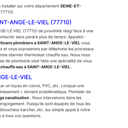
u
installer sur votre département
SEINE-ET-
(77710).
T-ANGE-LE-VIEL (77710)
E-LE-VIEL (77710) de proximité réagi face à une
ontacter sans perdre plus de temps. Appelez-
rtisans plombiers a SAINT-ANGE-LE-VIEL
vous
és et vous exposerons par téléphone les processus
me réarmer thermostat chauffe eau. Nous nous
ise de plomberie s’est faite une spécialité de vous
chauffe eau à SAINT-ANGE-LE-VIEL
.
GE-LE-VIEL
t par un tuyau en cuivre, PVC, etc. Lorsque une
ainissement » devient problématique. Plombier de
e canalisation
. Nous intervenons dans les
l’engorgement. Puisqu’ils sont équipés de tous les
déboucheur karcher, etc. sur simple appel à notre
 a tous vos questions.