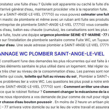
nstatez une fuite d’eau ? Qu’elle soit apparente ou caché la fuite d
’arrivé général d’eau, maintenant procéder vite à la reparation fuite
er a SAINT-ANGE-LE-VIEL (77710) ou vous pouvez
colmater une fui
n mastic de plomberie et même avec un ruban anti fuite ses produits
entreprise de plomberie SAINT-ANGE-LE-VIEL (77710) vous conseille d
 d’eau, ballon eau chaude (cumulus), les canalisations sont les plus 
a fuite, toute une équipe
urgence plombier SEINE-ET-MARNE -77
te sur l’installation de plomberie sanitaire comme Fuite WC, un Tuyau
ur d’eau
. Une seule adresse plombier a SAINT-ANGE-LE-VIEL (777
ANNAGE WC PLOMBIER SAINT-ANGE-LE-VIEL
 constituent l’une des demandes les plus récurrentes qui est faite à
des éléments sanitaire le plus utilisé dans un logement.
Mal régler ou
a très cher au niveau de la consommation d’eau. Les pannes sont
oilette qui coule,
toilette qui fuit au niveau du sol
, Plombier a SAINT
os problèmes lier a votre WC. Les questions les plus posé a notre e
rie SAINT-ANGE-LE-VIEL (77710) sont :
Comment arrêter une chass
ce que le robinet flotteur ?
Comment changer le mécanisme de la c
ne nous répondons a vos demande de jour comme de nuit pour régler
r chasse d’eau bouton poussoir
. En moins de 2 heure un artisan p
 77 arrivera votre domicile ou sur le lieu de votre travail et assure