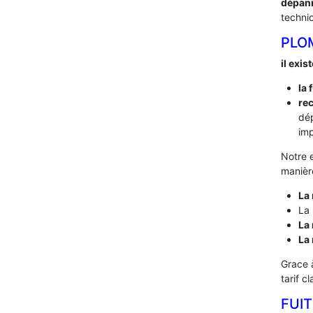
dépan
techni
PLO
il exis
la 
rec
dé
imp
Notre 
manière
La 
La 
La 
La
Grace 
tarif c
FUIT