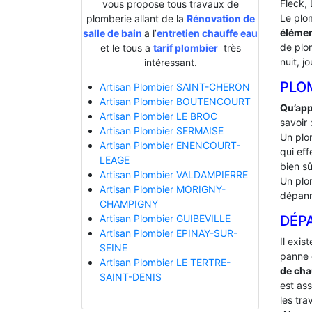
Fleck, 
vous propose tous travaux de
Le plo
plomberie allant de la
Rénovation de
élémen
salle de bain
a l’
entretien chauffe eau
de plo
et le tous a
tarif plombier
très
nuit, jo
intéressant.
PLOM
Artisan Plombier SAINT-CHERON
Artisan Plombier BOUTENCOURT
Qu’app
Artisan Plombier LE BROC
savoir 
Artisan Plombier SERMAISE
Un plo
Artisan Plombier ENENCOURT-
qui eff
LEAGE
bien sû
Artisan Plombier VALDAMPIERRE
Un plo
Artisan Plombier MORIGNY-
dépann
CHAMPIGNY
DÉP
Artisan Plombier GUIBEVILLE
Artisan Plombier EPINAY-SUR-
Il exis
SEINE
panne 
Artisan Plombier LE TERTRE-
de cha
SAINT-DENIS
est ass
les tra