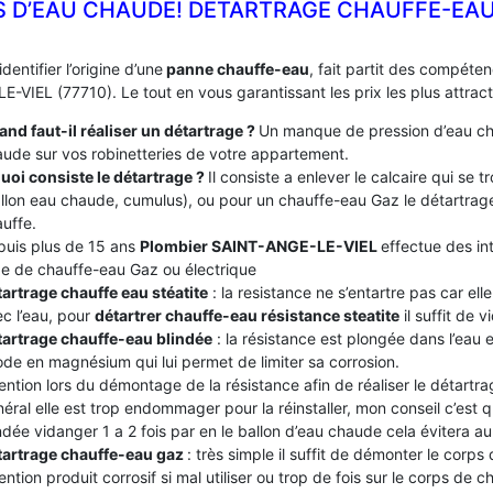
S D’EAU CHAUDE! DÉTARTRAGE CHAUFFE-EAU
identifier l’origine d’une
panne chauffe-eau
, fait partit des compét
-VIEL (77710). Le tout en vous garantissant les prix les plus attrac
nd faut-il réaliser un détartrage ?
Un manque de pression d’eau ch
ude sur vos robinetteries de votre appartement.
uoi consiste le détartrage ?
Il consiste a enlever le calcaire qui se
llon eau chaude, cumulus), ou pour un chauffe-eau Gaz le détartrage
uffe.
puis plus de 15 ans
Plombier SAINT-ANGE-LE-VIEL
effectue des int
e de chauffe-eau Gaz ou électrique
artrage chauffe eau stéatite
: la resistance ne s’entartre pas car el
c l’eau, pour
détartrer chauffe-eau résistance steatite
il suffit de v
tartrage chauffe-eau blindée
: la résistance est plongée dans l’eau
de en magnésium qui lui permet de limiter sa corrosion.
ention lors du démontage de la résistance afin de réaliser le détartrag
éral elle est trop endommager pour la réinstaller, mon conseil c’est
ndée vidanger 1 a 2 fois par en le ballon d’eau chaude cela évitera au c
tartrage chauffe-eau gaz
: très simple il suffit de démonter le corps
ention produit corrosif si mal utiliser ou trop de fois sur le corps de 