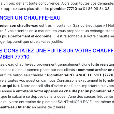
é à un prix défiant toute concurrence. Alors pour toutes vos demande
e » appelez sans plus attendre
plombier 77710
au 01 86 98 34 03 .
NGER UN CHAUFFE-EAU
hoisir son chauffe-eau
est très important « Gaz ou électrique » ! 
ra à vos attentes en la matière, en vous proposant un échange stand
 plus performant et économe
. Il est raisonnable si votre chauffe
ger l’appareil que si celui-ci se justifie.
S CONSTATEZ UNE FUITE SUR VOTRE CHAUFF
MBIER 77710
ites d’eau chauffe-eau proviennent généralement d’une
fuite resista
estions qui nous somme poser par nos clients :
comment arrêter un c
er fuite ballon eau chaude ?
Plombier SAINT-ANGE-LE-VIEL (7771
re a toutes vos question car nous Connaissons exactement le
fonct
que qui fuit
. Notre conseil afin d’éviter des fuites importante sur vo
e année à
entretenir votre appareil de chauffe par un plombier 
a que le calcaire se dépose dans la cuve. L’une des causes fréquente
caire. Notre entreprise de plombier SAINT-ANGE-LE-VIEL est même de
auffe eau Atlantic
en moins de 2 heure.