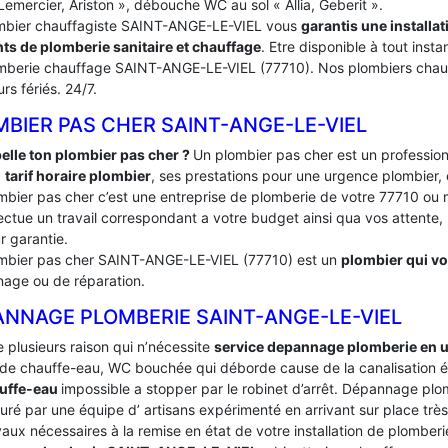
Lemercier, Ariston », débouche WC au sol « Allia, Geberit ».
mbier chauffagiste SAINT-ANGE-LE-VIEL vous
garantis une installa
ts de plomberie sanitaire et chauffage
. Etre disponible à tout inst
mberie chauffage SAINT-ANGE-LE-VIEL (77710). Nos plombiers chauf
urs fériés. 24/7.
BIER PAS CHER SAINT-ANGE-LE-VIEL
elle ton plombier pas cher ?
Un plombier pas cher est un profession
:
tarif horaire plombier
, ses prestations pour une urgence plombier, 
mbier pas cher c’est une entreprise de plomberie de votre 77710 
ectue un travail correspondant a votre budget ainsi qua vos attente, le
r garantie.
mbier pas cher SAINT-ANGE-LE-VIEL (77710) est un
plombier qui vou
age ou de réparation.
ANNAGE PLOMBERIE SAINT-ANGE-LE-VIEL
te plusieurs raison qui n’nécessite
service depannage plomberie en 
de chauffe-eau, WC bouchée qui déborde cause de la canalisation é
uffe-eau
impossible a stopper par le robinet d’arrêt. Dépannage p
uré par une équipe d’ artisans expérimenté en arrivant sur place très 
vaux nécessaires à la remise en état de votre installation de plomber