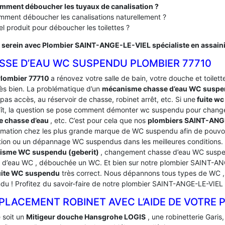
mment déboucher les tuyaux de canalisation ?
ment déboucher les canalisations naturellement ?
l produit pour déboucher les toilettes ?
 serein avec Plombier SAINT-ANGE-LE-VIEL spécialiste en assai
SSE D’EAU WC SUSPENDU PLOMBIER 77710
lombier 77710
a rénovez votre salle de bain, votre douche et toilettes
rès bien. La problématique d’un
mécanisme chasse d’eau WC susp
pas accès, au réservoir de chasse, robinet arrêt, etc. Si une
fuite wc
ît, la question se pose comment démonter wc suspendu pour change
e chasse d’eau
, etc. C’est pour cela que nos
plombiers SAINT-AN
rmation chez les plus grande marque de WC suspendu afin de pouvoi
tion ou un dépannage WC suspendus dans les meilleures condition
isme WC suspendu (geberit)
, changement chasse d’eau WC suspen
 d’eau WC , débouchée un WC. Et bien sur notre plombier SAINT-AN
Fuite WC suspendu
très correct. Nous dépannons tous types de WC , 
du ! Profitez du savoir-faire de notre plombier SAINT-ANGE-LE-VI
LACEMENT ROBINET AVEC L’AIDE DE VOTRE P
 soit un
Mitigeur douche Hansgrohe LOGIS
, une robinetterie Garis