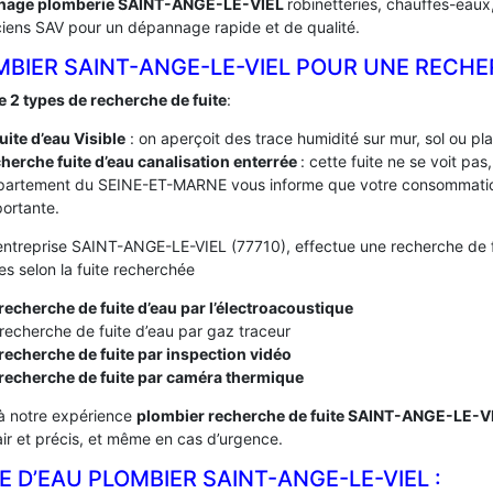
nage plomberie SAINT-ANGE-LE-VIEL
robinetteries, chauffes-eaux
ciens SAV pour un dépannage rapide et de qualité.
MBIER SAINT-ANGE-LE-VIEL POUR UNE RECHE
te 2 types de recherche de fuite
:
fuite d’eau Visible
: on aperçoit des trace humidité sur mur, sol ou pl
herche fuite d’eau canalisation enterrée
: cette fuite ne se voit pa
partement du SEINE-ET-MARNE vous informe que votre consommation
ortante.
entreprise SAINT-ANGE-LE-VIEL (77710), effectue une recherche de fui
s selon la fuite recherchée
recherche de fuite d’eau par l’électroacoustique
recherche de fuite d’eau par gaz traceur
recherche de fuite par inspection vidéo
 recherche de fuite par caméra thermique
à notre expérience
plombier recherche de fuite SAINT-ANGE-LE-V
lair et précis, et même en cas d’urgence.
E D’EAU PLOMBIER SAINT-ANGE-LE-VIEL :