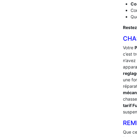
Co
Com
Que
Restez
CHA
Votre
P
c’est t
n’avez 
appara
reglag
une fo
répara
mécan
chasse
tarif 
suspen
REMP
Que ce