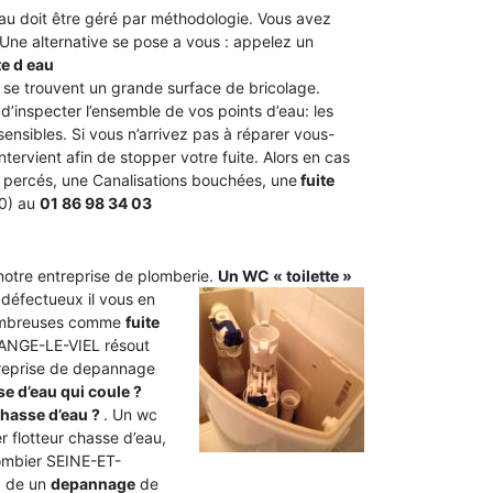
’eau doit être géré par méthodologie. Vous avez
. Une alternative se pose a vous : appelez un
te d eau
 se trouvent un grande surface de bricolage.
’inspecter l’ensemble de vos points d’eau: les
sensibles. Si vous n’arrivez pas à réparer vous-
intervient afin de stopper votre fuite. Alors en cas
x percés, une Canalisations bouchées, une
fuite
10) au
01 86 98 34 03
 notre entreprise de plomberie.
Un WC « toilette »
 défectueux il vous en
 nombreuses comme
fuite
-ANGE-LE-VIEL résout
ntreprise de depannage
e d’eau qui coule ?
hasse d’eau ?
. Un wc
 flotteur chasse d’eau,
lombier SEINE-ET-
ra de un
depannage
de