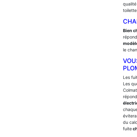
qualit
toilett
CHA
Bien c
répond
modèle
le chan
VOU
PLO
Les fu
Les qu
Colmat
répond
électri
chaqu
éviter
du cal
fuite
ch