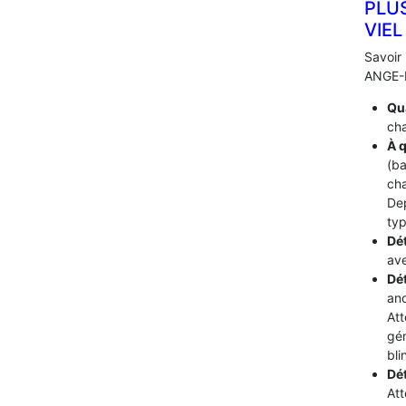
PLU
VIEL
Savoir 
ANGE-LE
Qua
cha
À q
(ba
cha
De
typ
Dét
ave
Dé
ano
Att
gén
bli
Dé
Att