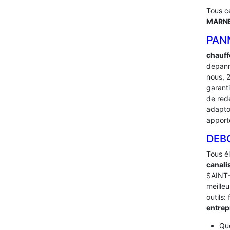
Tous c
MARNE
PANN
chauff
depann
nous, 
garant
de red
adapton
apport
DEB
Tous é
canali
SAINT-
meilleu
outils:
entre
Que