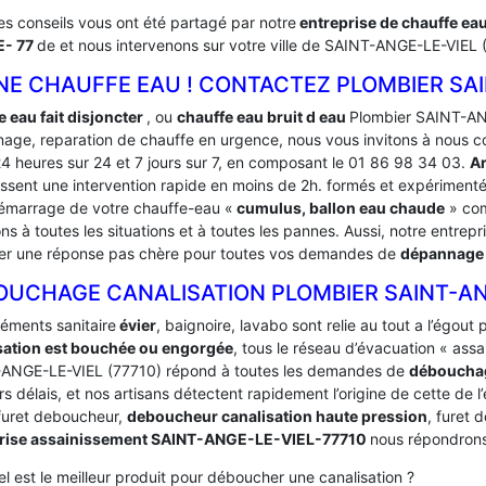
es conseils vous ont été partagé par notre
entreprise de chauffe ea
- 77
de et nous intervenons sur votre ville de SAINT-ANGE-LE-VIEL 
E CHAUFFE EAU ! CONTACTEZ PLOMBIER SAIN
e eau fait disjoncter
, ou
chauffe eau bruit d eau
Plombier SAINT-ANG
age, reparation de chauffe en urgence, nous vous invitons à nous c
24 heures sur 24 et 7 jours sur 7, en composant le 01 86 98 34 03.
A
issent une intervention rapide en moins de 2h. formés et expériment
émarrage de votre chauffe-eau «
cumulus, ballon eau chaude
» com
s à toutes les situations et à toutes les pannes. Aussi, notre entrepr
er une réponse pas chère pour toutes vos demandes de
dépannage 
OUCHAGE CANALISATION PLOMBIER SAINT-AN
léments sanitaire
évier
, baignoire, lavabo sont relie au tout a l’égou
sation est bouchée ou engorgée
, tous le réseau d’évacuation « ass
ANGE-LE-VIEL (77710) répond à toutes les demandes de
débouchag
rs délais, et nos artisans détectent rapidement l’origine de cette de 
 furet deboucheur,
deboucheur canalisation haute pression
, furet 
prise assainissement SAINT-ANGE-LE-VIEL-77710
nous répondrons
l est le meilleur produit pour déboucher une canalisation ?