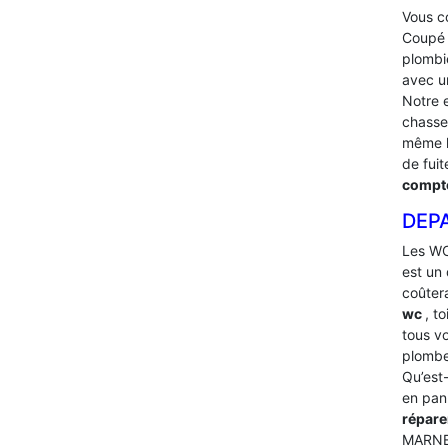
Vous co
Coupé l
plombi
avec u
Notre 
chasses
même l
de fui
compte
DEP
Les WC
est un 
coûter
wc
, t
tous v
plombe
Qu’est-
en pan
répare
MARNE –