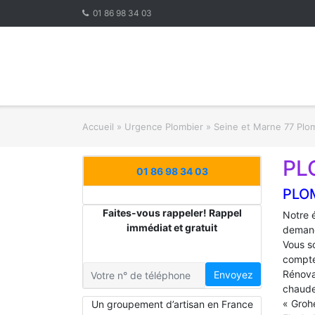
Skip
01 86 98 34 03
to
content
Accueil
»
Urgence Plombier
»
Seine et Marne 77 Plo
PL
01 86 98 34 03
PLO
Faites-vous rappeler! Rappel
Notre 
immédiat et gratuit
demand
Vous s
compte
Rénova
Envoyez
chaude
« Groh
Un groupement d’artisan en France