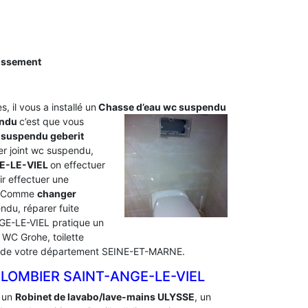
nissement
, il vous a installé un
Chasse d’eau wc
suspendu
endu
c’est que vous
 suspendu geberit
r joint wc suspendu,
GE-LE-VIEL
on effectuer
r effectuer une
s. Comme
changer
du, réparer fuite
GE-LE-VIEL pratique un
WC Grohe, toilette
EL de votre département SEINE-ET-MARNE.
LOMBIER SAINT-ANGE-LE-VIEL
, un
Robinet de lavabo/lave-mains ULYSSE
, un