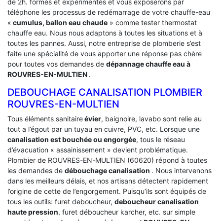
de 2h. formés et expérimentés et vous exposerons par
téléphone les processus de redémarrage de votre chauffe-eau
«
cumulus, ballon eau chaude
» comme tester thermostat
chauffe eau. Nous nous adaptons à toutes les situations et à
toutes les pannes. Aussi, notre entreprise de plomberie s’est
faite une spécialité de vous apporter une réponse pas chère
pour toutes vos demandes de
dépannage chauffe eau à
ROUVRES-EN-MULTIEN
.
DEBOUCHAGE CANALISATION PLOMBIER
ROUVRES-EN-MULTIEN
Tous éléments sanitaire
évier
, baignoire, lavabo sont relie au
tout a l’égout par un tuyau en cuivre, PVC, etc. Lorsque une
canalisation est bouchée ou engorgée
, tous le réseau
d’évacuation « assainissement » devient problématique.
Plombier de ROUVRES-EN-MULTIEN (60620) répond à toutes
les demandes de
débouchage canalisation
. Nous intervenons
dans les meilleurs délais, et nos artisans détectent rapidement
l’origine de cette de l’engorgement. Puisqu’ils sont équipés de
tous les outils: furet deboucheur,
deboucheur canalisation
haute pression
, furet déboucheur karcher, etc. sur simple