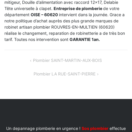
mitigeur, Douille d’alimentation avec raccord 12×17, Delabie
Tête universelle à clapet.
Entreprise de plomberie
de votre
département
OISE – 60620
intervient dans la journée. Grace a
notre politique d’achat auprès des plus grande marques de
robinet artisan plombier ROUVRES-EN-MULTIEN (60620)
réalise le changement, reparation de robinetterie a de très bon
tarif. Toutes nos intervention sont
GARANTIE 1an.
NAVIGATION
Plombier SAINT-MARTIN-AUX-BOIS
DE
Plombier LA RUE-SAINT-PIERRE
L’ARTICLE
Un depannage plomberie en urgence !
Sos plombier
effectue