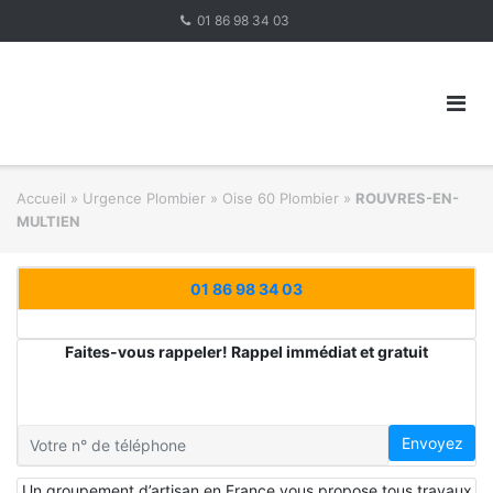
Skip
01 86 98 34 03
to
content
Accueil
»
Urgence Plombier
»
Oise 60 Plombier
»
ROUVRES-EN-
MULTIEN
01 86 98 34 03
Faites-vous rappeler! Rappel immédiat et gratuit
Envoyez
Un groupement d’artisan en France vous propose tous travaux