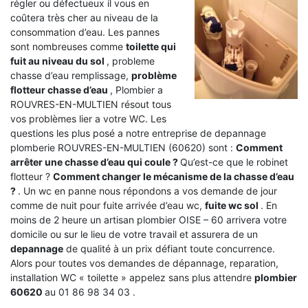
régler ou défectueux il vous en
coûtera très cher au niveau de la
consommation d’eau. Les pannes
sont nombreuses comme
toilette qui
fuit au niveau du sol
, probleme
chasse d’eau remplissage,
problème
flotteur chasse d’eau
, Plombier a
ROUVRES-EN-MULTIEN résout tous
vos problèmes lier a votre WC. Les
questions les plus posé a notre entreprise de depannage
plomberie ROUVRES-EN-MULTIEN (60620) sont :
Comment
arrêter une chasse d’eau qui coule ?
Qu’est-ce que le robinet
flotteur ?
Comment changer le mécanisme de la chasse d’eau
?
. Un wc en panne nous répondons a vos demande de jour
comme de nuit pour fuite arrivée d’eau wc,
fuite wc sol
. En
moins de 2 heure un artisan plombier OISE – 60 arrivera votre
domicile ou sur le lieu de votre travail et assurera de un
depannage
de qualité à un prix défiant toute concurrence.
Alors pour toutes vos demandes de dépannage, reparation,
installation WC « toilette » appelez sans plus attendre
plombier
60620
au 01 86 98 34 03 .