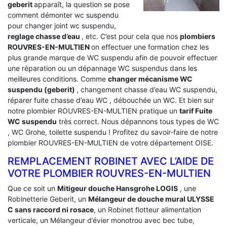
geberit
apparaît, la question se pose
comment démonter wc suspendu
pour changer joint wc suspendu,
reglage chasse d’eau
, etc. C’est pour cela que nos
plombiers
ROUVRES-EN-MULTIEN
on effectuer une formation chez les
plus grande marque de WC suspendu afin de pouvoir effectuer
une réparation ou un dépannage WC suspendus dans les
meilleures conditions. Comme
changer mécanisme WC
suspendu (geberit)
, changement chasse d’eau WC suspendu,
réparer fuite chasse d’eau WC , débouchée un WC. Et bien sur
notre plombier ROUVRES-EN-MULTIEN pratique un
tarif Fuite
WC suspendu
très correct. Nous dépannons tous types de WC
, WC Grohe, toilette suspendu ! Profitez du savoir-faire de notre
plombier ROUVRES-EN-MULTIEN de votre département OISE.
REMPLACEMENT ROBINET AVEC L’AIDE DE
VOTRE PLOMBIER ROUVRES-EN-MULTIEN
Que ce soit un
Mitigeur douche Hansgrohe LOGIS
, une
Robinetterie Geberit, un
Mélangeur de douche mural ULYSSE
C sans raccord ni rosace
, un Robinet flotteur alimentation
verticale, un Mélangeur d’évier monotrou avec bec tube,