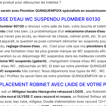
l produit pour déboucher les toilettes ?
 serein avec Plombier QUINQUEMPOIX spécialiste en assainissem
SSE D’EAU WC SUSPENDU PLOMBIER 60130
Plombier 60130
a rénovez votre salle de bain, votre douche et toilette
ndu
c’est très bien. La problématique d’un
mécanisme chasse d’ea
s n’avez pas accès, au réservoir de chasse, robinet arrêt, etc. Si un
t
apparaît, la question se pose comment démonter wc suspendu pour
ndu,
reglage chasse d’eau
, etc. C’est pour cela que nos
plombiers
uer une formation chez les plus grande marque de WC suspendu afin 
paration ou un dépannage WC suspendus dans les meilleures condi
isme WC suspendu (geberit)
, changement chasse d’eau WC suspen
 d’eau WC , débouchée un WC. Et bien sur notre plombier QUINQU
 WC suspendu
très correct. Nous dépannons tous types de WC , WC G
du ! Profitez du savoir-faire de notre plombier QUINQUEMPOIX de v
PLACEMENT ROBINET AVEC L’AIDE DE VOTRE
 soit un
Mitigeur lavabo Hansgrohe rehaussé LOGIS
, une Robinett
che mural ULYSSE C sans raccord ni rosace
, un Robinet flotteur a
u avec bec tube, mitigeur, Douille d’alimentation avec raccord 12×17