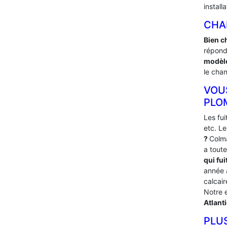
install
CHA
Bien c
répond
modèle
le chan
VOU
PLO
Les fu
etc. L
?
Colma
a tout
qui fui
année
calcai
Notre 
Atlant
PLU