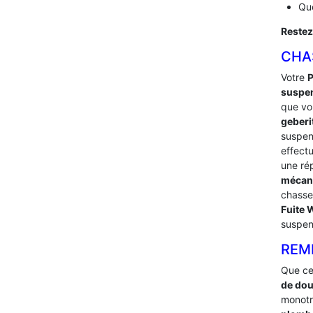
Que
Restez
CHA
Votre
suspe
que vou
geberi
suspe
effect
une ré
mécan
chasse
Fuite
suspen
REM
Que ce
de dou
monotro