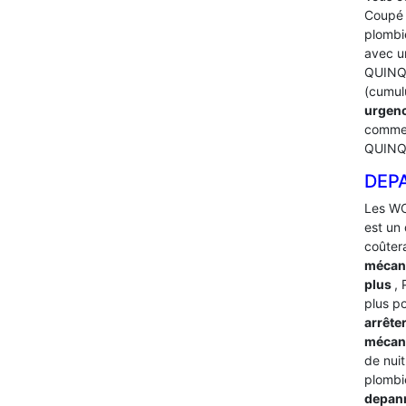
Coupé l
plombi
avec u
QUINQU
(cumulu
urgenc
comme 
QUINQ
DEP
Les WC
est un 
coûter
mécan
plus
,
plus p
arrête
mécani
de nuit
plombie
depan