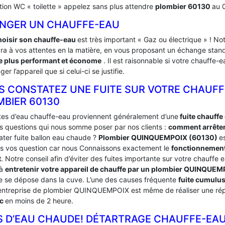
ation WC « toilette » appelez sans plus attendre
plombier 60130
au 
NGER UN CHAUFFE-EAU
hoisir son chauffe-eau
est très important « Gaz ou électrique » !
ra à vos attentes en la matière, en vous proposant un échange stand
 plus performant et économe
. Il est raisonnable si votre chauffe
ger l’appareil que si celui-ci se justifie.
S CONSTATEZ UNE FUITE SUR VOTRE CHAUFF
MBIER 60130
ites d’eau chauffe-eau proviennent généralement d’une
fuite chauffe
es questions qui nous somme poser par nos clients :
comment arrêter 
ter fuite ballon eau chaude ?
Plombier QUINQUEMPOIX (60130)
e
es vos question car nous Connaissons exactement le
fonctionnement
t
. Notre conseil afin d’éviter des fuites importante sur votre chauff
 à
entretenir votre appareil de chauffe par un plombier QUINQUE
re se dépose dans la cuve. L’une des causes fréquente
fuite cumulu
entreprise de plombier QUINQUEMPOIX est même de réaliser une répa
ic
en moins de 2 heure.
S D’EAU CHAUDE! DÉTARTRAGE CHAUFFE-EAU