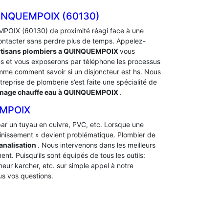
INQUEMPOIX (60130)
OIX (60130) de proximité réagi face à une
ontacter sans perdre plus de temps. Appelez-
rtisans plombiers a QUINQUEMPOIX
vous
és et vous exposerons par téléphone les processus
me comment savoir si un disjoncteur est hs. Nous
treprise de plomberie s’est faite une spécialité de
nage chauffe eau à QUINQUEMPOIX
.
EMPOIX
t par un tuyau en cuivre, PVC, etc. Lorsque une
ainissement » devient problématique. Plombier de
analisation
. Nous intervenons dans les meilleurs
nt. Puisqu’ils sont équipés de tous les outils:
heur karcher, etc. sur simple appel à notre
us vos questions.