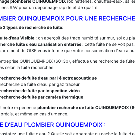
nage plomberie QUINQUEMPOIX
robinetteries, chauffes-eaux, sall
ciens SAV pour un dépannage rapide et de qualité.
MBIER QUINQUEMPOIX POUR UNE RECHERCHE 
te 2 types de recherche de fuite
:
fuite d’eau Visible
: on aperçoit des trace humidité sur mur, sol ou pl
herche fuite d’eau canalisation enterrée
: cette fuite ne se voit pa
artement du OISE vous informe que votre consommation d’eau a aug
entreprise QUINQUEMPOIX (60130), effectue une recherche de fuite n
s selon la fuite recherchée
recherche de fuite d’eau par l’électroacoustique
recherche de fuite d’eau par gaz traceur
recherche de fuite par inspection vidéo
 recherche de fuite par caméra thermique
à notre expérience
plombier recherche de fuite QUINQUEMPOIX (
t précis, et même en cas d’urgence.
E D’EAU PLOMBIER QUINQUEMPOIX :
nstatez une fuite d’eau ? Qu’elle soit apparente ou caché la fuite d