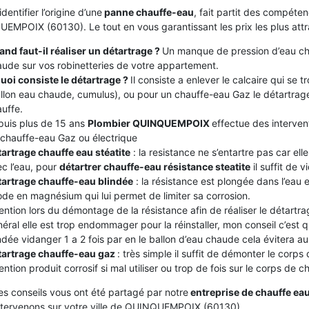
identifier l’origine d’une
panne chauffe-eau
, fait partit des compéte
EMPOIX (60130). Le tout en vous garantissant les prix les plus attr
nd faut-il réaliser un détartrage ?
Un manque de pression d’eau ch
ude sur vos robinetteries de votre appartement.
uoi consiste le détartrage ?
Il consiste a enlever le calcaire qui se
llon eau chaude, cumulus), ou pour un chauffe-eau Gaz le détartrage
uffe.
puis plus de 15 ans
Plombier QUINQUEMPOIX
effectue des intervent
chauffe-eau Gaz ou électrique
artrage chauffe eau stéatite
: la resistance ne s’entartre pas car el
c l’eau, pour
détartrer chauffe-eau résistance steatite
il suffit de v
tartrage chauffe-eau blindée
: la résistance est plongée dans l’eau
de en magnésium qui lui permet de limiter sa corrosion.
ention lors du démontage de la résistance afin de réaliser le détartrag
éral elle est trop endommager pour la réinstaller, mon conseil c’est
ndée vidanger 1 a 2 fois par en le ballon d’eau chaude cela évitera au c
tartrage chauffe-eau gaz
: très simple il suffit de démonter le corps
ention produit corrosif si mal utiliser ou trop de fois sur le corps de 
es conseils vous ont été partagé par notre
entreprise de chauffe ea
ntervenons sur votre ville de QUINQUEMPOIX (60130).