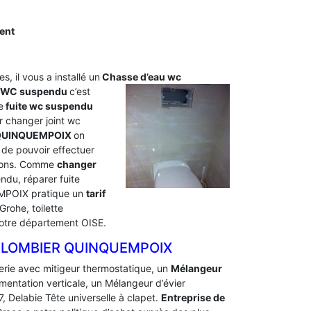
ent
s, il vous a installé un
Chasse d’eau wc
u WC suspendu
c’est
e
fuite wc suspendu
 changer joint wc
 QUINQUEMPOIX
on
de pouvoir effectuer
tions. Comme
changer
du, réparer fuite
EMPOIX pratique un
tarif
rohe, toilette
otre département OISE.
 PLOMBIER QUINQUEMPOIX
erie avec mitigeur thermostatique, un
Mélangeur
limentation verticale, un Mélangeur d’évier
, Delabie Tête universelle à clapet.
Entreprise de