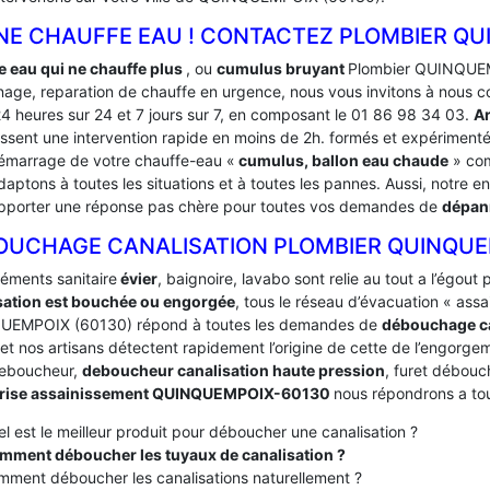
NE CHAUFFE EAU ! CONTACTEZ PLOMBIER QU
e eau qui ne chauffe plus
, ou
cumulus bruyant
Plombier QUINQUEMP
age, reparation de chauffe en urgence, nous vous invitons à nous c
24 heures sur 24 et 7 jours sur 7, en composant le 01 86 98 34 03.
A
issent une intervention rapide en moins de 2h. formés et expériment
émarrage de votre chauffe-eau «
cumulus, ballon eau chaude
» com
aptons à toutes les situations et à toutes les pannes. Aussi, notre en
pporter une réponse pas chère pour toutes vos demandes de
dépan
OUCHAGE CANALISATION PLOMBIER QUINQU
léments sanitaire
évier
, baignoire, lavabo sont relie au tout a l’égou
sation est bouchée ou engorgée
, tous le réseau d’évacuation « ass
EMPOIX (60130) répond à toutes les demandes de
débouchage c
 et nos artisans détectent rapidement l’origine de cette de l’engorgeme
deboucheur,
deboucheur canalisation haute pression
, furet débouc
prise assainissement QUINQUEMPOIX-60130
nous répondrons a to
l est le meilleur produit pour déboucher une canalisation ?
mment déboucher les tuyaux de canalisation ?
ment déboucher les canalisations naturellement ?