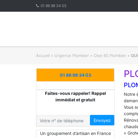
Skip
01 86 98 34 03
to
content
Accueil
»
Urgence Plombier
»
Oise 60 Plombier
»
QU
PL
01 86 98 34 03
PLO
Faites-vous rappeler! Rappel
Notre 
immédiat et gratuit
demand
Vous s
compte
Rénova
Envoyez
chaude
« Groh
Un groupement d’artisan en France