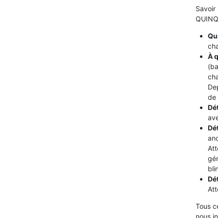
Savoir 
QUINQU
Qua
cha
À q
(ba
cha
De
de 
Dét
ave
Dé
ano
Att
gén
bli
Dé
Att
Tous c
nous i