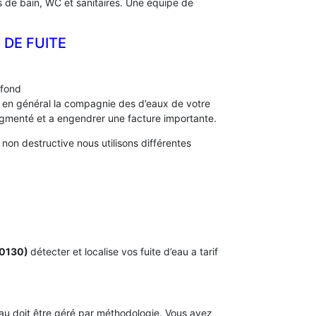
es de bain, WC et sanitaires. Une équipe de
DE FUITE
afond
s, en général la compagnie des d’eaux de votre
menté et a engendrer une facture importante.
on destructive nous utilisons différentes
60130)
détecter et localise vos fuite d’eau a tarif
’eau doit être géré par méthodologie. Vous avez