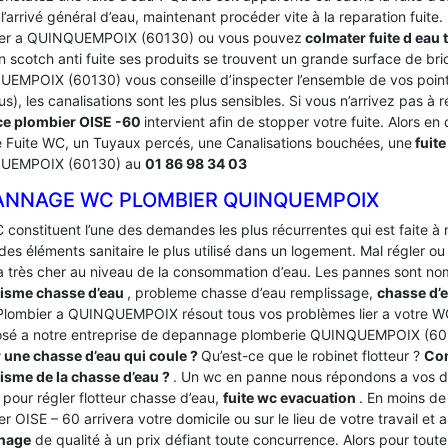
’arrivé général d’eau, maintenant procéder vite à la reparation fuite
er a QUINQUEMPOIX (60130) ou vous pouvez
colmater fuite d eau 
n scotch anti fuite ses produits se trouvent un grande surface de br
EMPOIX (60130) vous conseille d’inspecter l’ensemble de vos points
s), les canalisations sont les plus sensibles. Si vous n’arrivez pas à
e plombier OISE -60
intervient afin de stopper votre fuite. Alors en 
Fuite WC, un Tuyaux percés, une Canalisations bouchées, une
fuite
UEMPOIX (60130) au
01 86 98 34 03
ANNAGE WC PLOMBIER QUINQUEMPOIX
 constituent l’une des demandes les plus récurrentes qui est faite à
des éléments sanitaire le plus utilisé dans un logement.
Mal régler ou
a très cher au niveau de la consommation d’eau. Les pannes sont 
isme chasse d’eau
, probleme chasse d’eau remplissage,
chasse d’e
 Plombier a QUINQUEMPOIX résout tous vos problèmes lier a votre WC
osé a notre entreprise de depannage plomberie QUINQUEMPOIX (60
r une chasse d’eau qui coule ?
Qu’est-ce que le robinet flotteur ?
Com
sme de la chasse d’eau ?
. Un wc en panne nous répondons a vos
 pour régler flotteur chasse d’eau,
fuite wc evacuation
. En moins de
r OISE – 60 arrivera votre domicile ou sur le lieu de votre travail et 
nage
de qualité à un prix défiant toute concurrence. Alors pour to