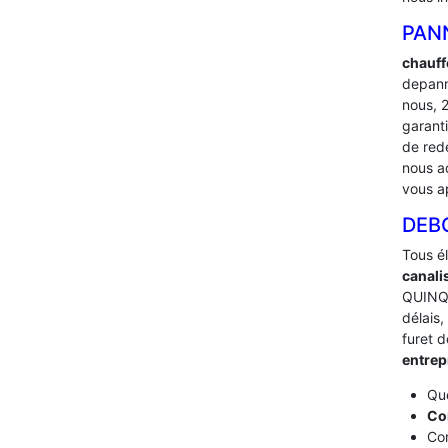
PAN
chauff
depann
nous, 
garant
de red
nous ad
vous a
DEB
Tous é
canali
QUINQU
délais,
furet 
entre
Que
Co
Com