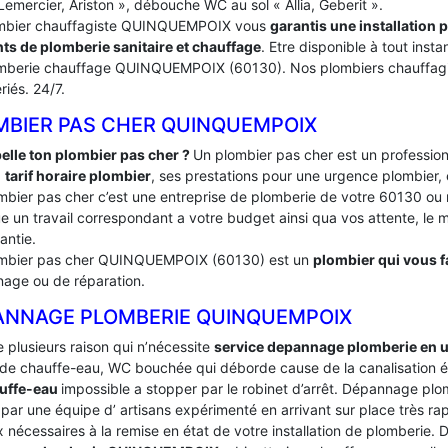
Lemercier, Ariston », débouche WC au sol « Allia, Geberit ».
mbier chauffagiste QUINQUEMPOIX vous
garantis une installation
ts de plomberie sanitaire et chauffage
. Etre disponible à tout inst
mberie chauffage QUINQUEMPOIX (60130). Nos plombiers chauffagis
ériés. 24/7.
MBIER PAS CHER QUINQUEMPOIX
elle ton plombier pas cher ?
Un plombier pas cher est un profession
:
tarif horaire plombier
, ses prestations pour une urgence plombier, 
mbier pas cher c’est une entreprise de plomberie de votre 60130 o
e un travail correspondant a votre budget ainsi qua vos attente, le ma
antie.
mbier pas cher QUINQUEMPOIX (60130) est un
plombier qui vous fa
age ou de réparation.
ANNAGE PLOMBERIE QUINQUEMPOIX
te plusieurs raison qui n’nécessite
service depannage plomberie en 
de chauffe-eau, WC bouchée qui déborde cause de la canalisation é
uffe-eau
impossible a stopper par le robinet d’arrêt. Dépannage 
par une équipe d’ artisans expérimenté en arrivant sur place très rapi
 nécessaires à la remise en état de votre installation de plomberie.