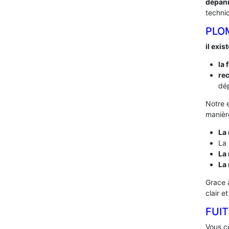
dépan
techni
PLO
il exis
la 
rec
dép
Notre 
manière
La 
La 
La 
La
Grace 
clair e
FUIT
Vous co