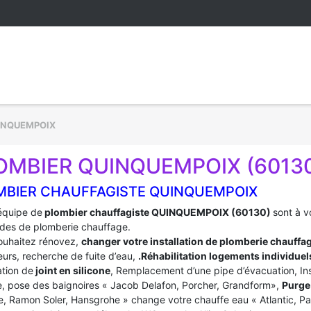
INQUEMPOIX
OMBIER QUINQUEMPOIX (6013
MBIER CHAUFFAGISTE QUINQUEMPOIX
équipe de
plombier chauffagiste QUINQUEMPOIX (60130)
sont à v
es de plomberie chauffage.
ouhaitez rénovez,
changer votre installation de plomberie chauffa
urs, recherche de fuite d’eau,
.Réhabilitation logements individuel
tion de
joint en silicone
, Remplacement d’une pipe d’évacuation, In
, pose des baignoires « Jacob Delafon, Porcher, Grandform»,
Purge 
e, Ramon Soler, Hansgrohe » change votre chauffe eau « Atlantic, P