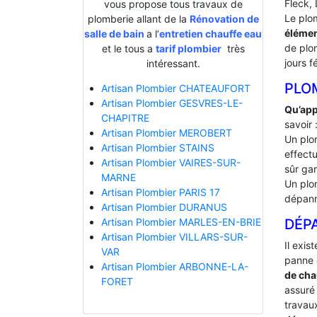
Fleck, 
vous propose tous travaux de
Le plo
plomberie allant de la
Rénovation de
élémen
salle de bain
a l’
entretien chauffe eau
de plo
et le tous a
tarif plombier
très
jours f
intéressant.
PLO
Artisan Plombier CHATEAUFORT
Artisan Plombier GESVRES-LE-
Qu’app
CHAPITRE
savoir 
Artisan Plombier MEROBERT
Un plo
Artisan Plombier STAINS
effectu
Artisan Plombier VAIRES-SUR-
sûr gar
MARNE
Un plo
Artisan Plombier PARIS 17
dépann
Artisan Plombier DURANUS
DÉP
Artisan Plombier MARLES-EN-BRIE
Artisan Plombier VILLARS-SUR-
Il exis
VAR
panne 
Artisan Plombier ARBONNE-LA-
de cha
FORET
assuré 
travaux