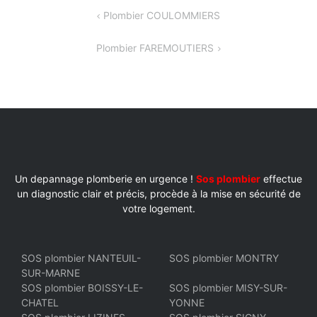
NAVIGATION
Plombier COULOMMIERS
DE
Plombier FAREMOUTIERS
L’ARTICLE
Un depannage plomberie en urgence !
Sos plombier
effectue
un diagnostic clair et précis, procède à la mise en sécurité de
votre logement.
SOS plombier NANTEUIL-
SOS plombier MONTRY
SUR-MARNE
SOS plombier BOISSY-LE-
SOS plombier MISY-SUR-
CHATEL
YONNE