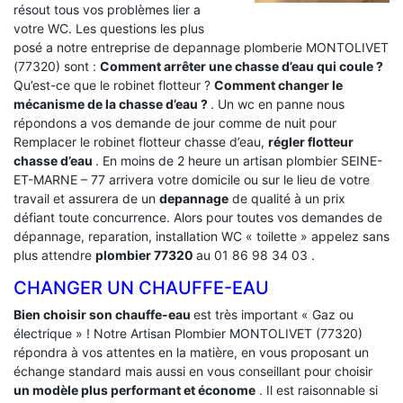
résout tous vos problèmes lier a
votre WC. Les questions les plus
posé a notre entreprise de depannage plomberie MONTOLIVET
(77320) sont :
Comment arrêter une chasse d’eau qui coule ?
Qu’est-ce que le robinet flotteur ?
Comment changer le
mécanisme de la chasse d’eau ?
. Un wc en panne nous
répondons a vos demande de jour comme de nuit pour
Remplacer le robinet flotteur chasse d’eau,
régler flotteur
chasse d’eau
. En moins de 2 heure un artisan plombier SEINE-
ET-MARNE – 77 arrivera votre domicile ou sur le lieu de votre
travail et assurera de un
depannage
de qualité à un prix
défiant toute concurrence. Alors pour toutes vos demandes de
dépannage, reparation, installation WC « toilette » appelez sans
plus attendre
plombier 77320
au 01 86 98 34 03 .
CHANGER UN CHAUFFE-EAU
Bien choisir son chauffe-eau
est très important « Gaz ou
électrique » ! Notre Artisan Plombier MONTOLIVET (77320)
répondra à vos attentes en la matière, en vous proposant un
échange standard mais aussi en vous conseillant pour choisir
un modèle plus performant et économe
. Il est raisonnable si