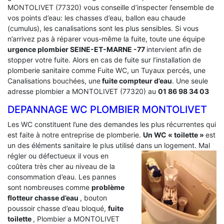
MONTOLIVET (77320) vous conseille d’inspecter l’ensemble de
vos points d’eau: les chasses d’eau, ballon eau chaude
(cumulus), les canalisations sont les plus sensibles. Si vous
n’arrivez pas à réparer vous-même la fuite, toute une équipe
urgence plombier SEINE-ET-MARNE -77
intervient afin de
stopper votre fuite. Alors en cas de fuite sur l’installation de
plomberie sanitaire comme Fuite WC, un Tuyaux percés, une
Canalisations bouchées, une
fuite compteur d’eau
. Une seule
adresse plombier a MONTOLIVET (77320) au
01 86 98 34 03
DEPANNAGE WC PLOMBIER MONTOLIVET
Les WC constituent l’une des demandes les plus récurrentes qui
est faite à notre entreprise de plomberie.
Un WC « toilette »
est
un des éléments sanitaire le plus utilisé dans un logement.
Mal
régler ou défectueux il vous en
coûtera très cher au niveau de la
consommation d’eau. Les pannes
sont nombreuses comme
problème
flotteur chasse d’eau
, bouton
poussoir chasse d’eau bloqué,
fuite
toilette
, Plombier a MONTOLIVET