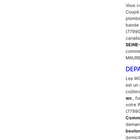
Vous co
Coupé l
plombi
bande 
(77990)
canalis
SEINE
comme 
MAURE
DEP
Les WC
est un 
coûter
wc
, fu
votre 
(77990
Commen
demand
bouto
domicil