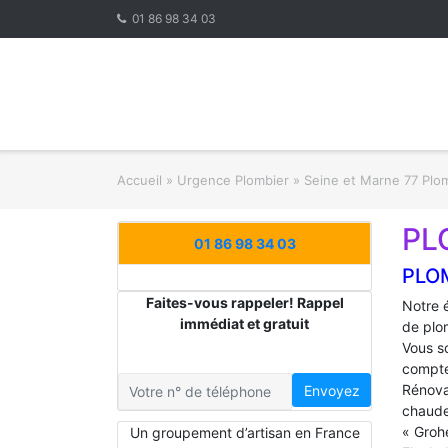
Skip
01 86 98 34 03
to
content
Accueil
»
Urgence Plombier
»
Seine et Marne 77 Plo
PL
01 86 98 34 03
PLO
Faites-vous rappeler! Rappel
Notre 
immédiat et gratuit
de plo
Vous s
compte
Rénova
Envoyez
chaude
« Groh
Un groupement d’artisan en France