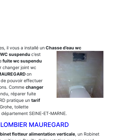
s, il vous a installé un
Chasse d’eau wc
u WC suspendu
c’est
e
fuite wc suspendu
 changer joint wc
 MAUREGARD
on
de pouvoir effectuer
tions. Comme
changer
du, réparer fuite
RD pratique un
tarif
rohe, toilette
tre département SEINE-ET-MARNE.
 PLOMBIER MAUREGARD
binet flotteur alimentation verticale
, un Robinet