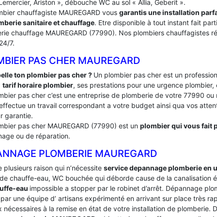
Lemercier, Ariston », débouche WC au sol « Allia, Geberit ».
mbier chauffagiste MAUREGARD vous
garantis une installation par
mberie sanitaire et chauffage
. Etre disponible à tout instant fait p
rie chauffage MAUREGARD (77990). Nos plombiers chauffagistes rép
 24/7.
MBIER PAS CHER MAUREGARD
elle ton plombier pas cher ?
Un plombier pas cher est un profession
:
tarif horaire plombier
, ses prestations pour une urgence plombier, 
mbier pas cher c’est une entreprise de plomberie de votre 77990
effectue un travail correspondant a votre budget ainsi qua vos attente
r garantie.
mbier pas cher MAUREGARD (77990) est un
plombier qui vous fait p
age ou de réparation.
ANNAGE PLOMBERIE MAUREGARD
te plusieurs raison qui n’nécessite
service depannage plomberie en 
de chauffe-eau, WC bouchée qui déborde cause de la canalisation é
uffe-eau
impossible a stopper par le robinet d’arrêt. Dépannage 
par une équipe d’ artisans expérimenté en arrivant sur place très rapi
 nécessaires à la remise en état de votre installation de plomberie.