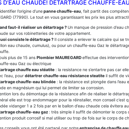
S D’EAU CHAUDE! DÉTARTRAGE CHAUFFE-EA
identifier l’origine d’une
panne chauffe-eau
, fait partit des compéte
ARD (77990). Le tout en vous garantissant les prix les plus attract
nd faut-il réaliser un détartrage ?
Un manque de pression d’eau ch
ude sur vos robinetteries de votre appartement.
uoi consiste le détartrage ?
Il consiste a enlever le calcaire qui se
llon eau chaude, cumulus), ou pour un chauffe-eau Gaz le détartrage
uffe.
puis plus de 15 ans
Plombier MAUREGARD
effectue des intervention
uffe-eau Gaz ou électrique
artrage chauffe eau stéatite
: la resistance ne s’entartre pas car el
c l’eau, pour
détartrer chauffe-eau résistance steatite
il suffit de v
tartrage chauffe-eau blindée
: la résistance est plongée dans l’eau
de en magnésium qui lui permet de limiter sa corrosion.
ention lors du démontage de la résistance afin de réaliser le détartrag
éral elle est trop endommager pour la réinstaller, mon conseil c’est
ndée vidanger 1 a 2 fois par en le ballon d’eau chaude cela évitera au c
tartrage chauffe-eau gaz
: très simple il suffit de démonter le corps
ention produit corrosif si mal utiliser ou trop de fois sur le corps de 
es conseils vous ont été partagé par notre
entreprise de chauffe ea