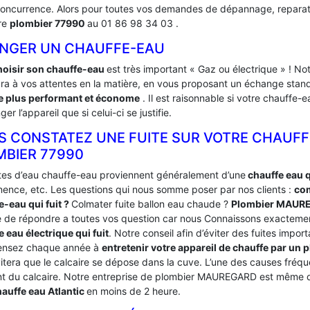
concurrence. Alors pour toutes vos demandes de dépannage, reparation
re
plombier 77990
au 01 86 98 34 03 .
NGER UN CHAUFFE-EAU
hoisir son chauffe-eau
est très important « Gaz ou électrique » ! 
ra à vos attentes en la matière, en vous proposant un échange stand
 plus performant et économe
. Il est raisonnable si votre chauffe
ger l’appareil que si celui-ci se justifie.
S CONSTATEZ UNE FUITE SUR VOTRE CHAUFF
MBIER 77990
ites d’eau chauffe-eau proviennent généralement d’une
chauffe eau 
ence, etc. Les questions qui nous somme poser par nos clients :
com
e-eau qui fuit ?
Colmater fuite ballon eau chaude ?
Plombier MAUR
 de répondre a toutes vos question car nous Connaissons exacteme
 eau électrique qui fuit
. Notre conseil afin d’éviter des fuites impor
ensez chaque année à
entretenir votre appareil de chauffe par 
vitera que le calcaire se dépose dans la cuve. L’une des causes fréq
nt du calcaire. Notre entreprise de plombier MAUREGARD est même de
auffe eau Atlantic
en moins de 2 heure.