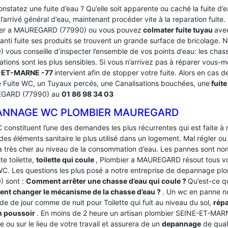
nstatez une fuite d’eau ? Qu’elle soit apparente ou caché la fuite d
’arrivé général d’eau, maintenant procéder vite à la reparation fuite
er a MAUREGARD (77990) ou vous pouvez
colmater fuite tuyau
avec
anti fuite ses produits se trouvent un grande surface de bricolage
 vous conseille d’inspecter l’ensemble de vos points d’eau: les chas
ations sont les plus sensibles. Si vous n’arrivez pas à réparer vous-
-ET-MARNE -77
intervient afin de stopper votre fuite. Alors en cas de
Fuite WC, un Tuyaux percés, une Canalisations bouchées, une
fuite
GARD (77990) au
01 86 98 34 03
ANNAGE WC PLOMBIER MAUREGARD
 constituent l’une des demandes les plus récurrentes qui est faite à
des éléments sanitaire le plus utilisé dans un logement.
Mal régler ou
a très cher au niveau de la consommation d’eau. Les pannes sont
ite toilette,
toilette qui coule
, Plombier a MAUREGARD résout tous vo
WC. Les questions les plus posé a notre entreprise de depannage 
) sont :
Comment arrêter une chasse d’eau qui coule ?
Qu’est-ce qu
t changer le mécanisme de la chasse d’eau ?
. Un wc en panne n
e de jour comme de nuit pour Toilette qui fuit au niveau du sol,
répa
n poussoir
. En moins de 2 heure un artisan plombier SEINE-ET-MARN
e ou sur le lieu de votre travail et assurera de un
depannage
de quali