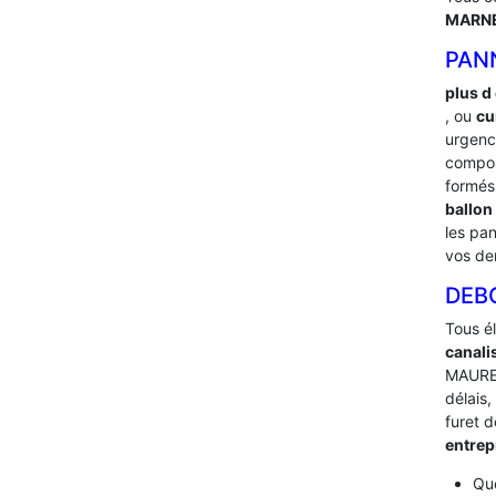
MARNE
PAN
plus d
, ou
cu
urgenc
compos
formés
ballon
les pan
vos d
DEB
Tous é
canali
MAUREG
délais,
furet 
entre
Que