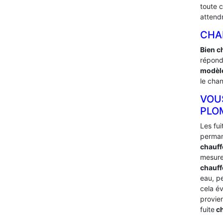
toute 
attend
CHA
Bien c
répond
modèle
le chan
VOU
PLO
Les fu
perman
chauff
mesure
chauffe
eau, p
cela é
provie
fuite
ch