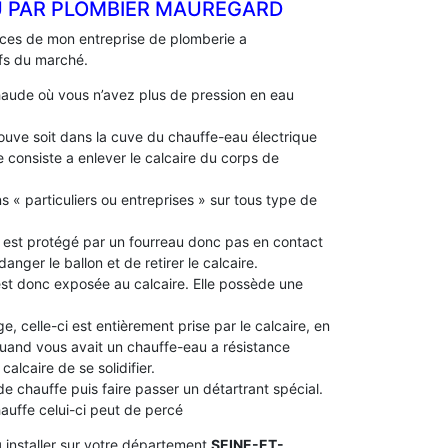
U PAR PLOMBIER MAUREGARD
nces de mon entreprise de plomberie a
ifs du marché.
aude où vous n’avez plus de pression en eau
 trouve soit dans la cuve du chauffe-eau électrique
 consiste a enlever le calcaire du corps de
s « particuliers ou entreprises » sur tous type de
le est protégé par un fourreau donc pas en contact
idanger le ballon et de retirer le calcaire.
 est donc exposée au calcaire. Elle possède une
e, celle-ci est entièrement prise par le calcaire, en
 quand vous avait un chauffe-eau a résistance
alcaire de se solidifier.
 de chauffe puis faire passer un détartrant spécial.
chauffe celui-ci peut de percé
u
installer sur votre département
SEINE-ET-