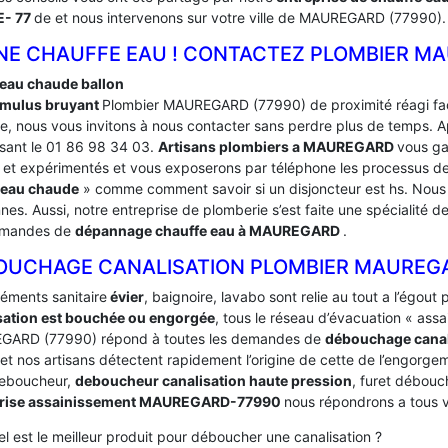
- 77
de et nous intervenons sur votre ville de MAUREGARD (77990).
NE CHAUFFE EAU ! CONTACTEZ PLOMBIER MA
 eau chaude ballon
mulus bruyant
Plombier MAUREGARD (77990) de proximité réagi fac
e, nous vous invitons à nous contacter sans perdre plus de temps. Ap
ant le 01 86 98 34 03.
Artisans plombiers a MAUREGARD
vous ga
 et expérimentés et vous exposerons par téléphone les processus d
 eau chaude
» comme comment savoir si un disjoncteur est hs. Nous n
nes. Aussi, notre entreprise de plomberie s’est faite une spécialité
emandes de
dépannage chauffe eau à MAUREGARD
.
OUCHAGE CANALISATION PLOMBIER MAUREG
léments sanitaire
évier
, baignoire, lavabo sont relie au tout a l’égou
sation est bouchée ou engorgée
, tous le réseau d’évacuation « ass
ARD (77990) répond à toutes les demandes de
débouchage canal
 et nos artisans détectent rapidement l’origine de cette de l’engorgeme
deboucheur,
deboucheur canalisation haute pression
, furet débouc
prise assainissement MAUREGARD-77990
nous répondrons a tous v
l est le meilleur produit pour déboucher une canalisation ?