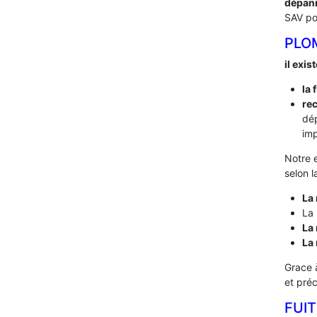
dépan
SAV po
PLO
il exis
la 
rec
dé
imp
Notre 
selon l
La 
La 
La 
La
Grace 
et pré
FUI