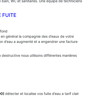
e bain, WC et sanitaires. Une équipe de techniciens
 FUITE
afond
s, en général la compagnie des d’eaux de votre
 d’eau a augmenté et a engendrer une facture
estructive nous utilisons différentes manières
90)
détecter et localise vos fuite d’eau a tarif clair