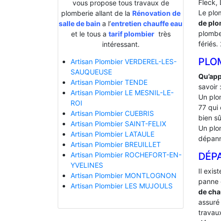
Fleck, 
vous propose tous travaux de
Le plo
plomberie allant de la
Rénovation de
de plo
salle de bain
a l’
entretien chauffe eau
plombe
et le tous a
tarif plombier
très
fériés.
intéressant.
PLO
Artisan Plombier VERDEREL-LES-
SAUQUEUSE
Qu’app
Artisan Plombier TENDE
savoir 
Artisan Plombier LE MESNIL-LE-
Un plo
ROI
77 qui 
Artisan Plombier CUEBRIS
bien sû
Artisan Plombier SAINT-FELIX
Un plo
Artisan Plombier LATAULE
dépann
Artisan Plombier BREUILLET
DÉP
Artisan Plombier ROCHEFORT-EN-
YVELINES
Il exis
Artisan Plombier MONTLOGNON
panne 
Artisan Plombier LES MUJOULS
de cha
assuré 
travaux