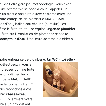
’eau doit être géré par méthodologie. Vous avez
. Une alternative se pose a vous : appelez un
 un mastic anti fuite cuivre et même avec une
. Notre entreprise de plomberie MAUREGARD
ses d’eau, ballon eau chaude (cumulus), les
même la fuite, toute une équipe
urgence plombier
 fuite sur l’installation de plomberie sanitaire
 compteur d’eau
. Une seule adresse plombier a
 notre entreprise de plomberie.
Un WC « toilette »
 défectueux il vous en
 nombreuses comme
fuite
s problèmes lier a
plomberie MAUREGARD
e le robinet flotteur ?
ous répondons a vos
rer chasse d’eau
E – 77 arrivera votre
té à un prix défiant