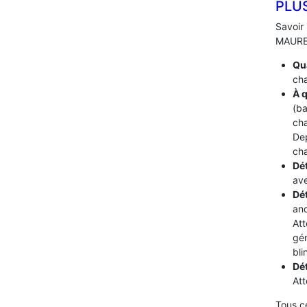
PLU
Savoir 
MAUREG
Qua
cha
À q
(ba
cha
De
cha
Dét
ave
Dé
ano
Att
gén
bli
Dé
Att
Tous c