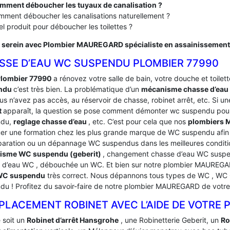
mment déboucher les tuyaux de canalisation ?
ment déboucher les canalisations naturellement ?
l produit pour déboucher les toilettes ?
 serein avec Plombier MAUREGARD spécialiste en assainissement
SSE D’EAU WC SUSPENDU PLOMBIER 77990
lombier 77990
a rénovez votre salle de bain, votre douche et toilette
ndu
c’est très bien. La problématique d’un
mécanisme chasse d’ea
s n’avez pas accès, au réservoir de chasse, robinet arrêt, etc. Si un
t
apparaît, la question se pose comment démonter wc suspendu pour
ndu,
reglage chasse d’eau
, etc. C’est pour cela que nos
plombiers
uer une formation chez les plus grande marque de WC suspendu afin 
paration ou un dépannage WC suspendus dans les meilleures condi
isme WC suspendu (geberit)
, changement chasse d’eau WC suspen
 d’eau WC , débouchée un WC. Et bien sur notre plombier MAUREGA
 WC suspendu
très correct. Nous dépannons tous types de WC , WC G
du ! Profitez du savoir-faire de notre plombier MAUREGARD de vo
PLACEMENT ROBINET AVEC L’AIDE DE VOTRE
 soit un
Robinet d’arrêt Hansgrohe
, une Robinetterie Geberit, un
Ro