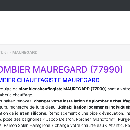
mbier
»
MAUREGARD
OMBIER MAUREGARD (77990)
MBIER CHAUFFAGISTE MAUREGARD
équipe de
plombier chauffagiste MAUREGARD (77990)
sont à votr
mberie chauffage.
ouhaitez rénovez,
changer votre installation de plomberie chauffa
urs, recherche de fuite d’eau,
.Réhabilitation logements individuel
tion de
joint en silicone
, Remplacement d’une pipe d’évacuation, In
, pose des baignoires « Jacob Delafon, Porcher, Grandform»,
Purge 
e, Ramon Soler, Hansgrohe » change votre chauffe eau « Atlantic, P