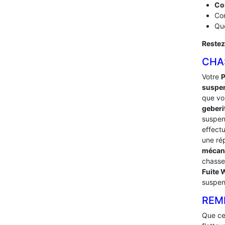
Co
Com
Que
Restez
CHA
Votre
P
suspe
que vou
geberi
suspe
effect
une ré
mécan
chasse
Fuite
suspen
REM
Que ce