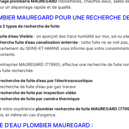
nage plomberie MAUREGARD
robinetteries, chauffes-eaux, salles d
ur un dépannage rapide et de qualité.
MBIER MAUREGARD POUR UNE RECHERCHE DE
te 2 types de recherche de fuite
:
fuite d’eau Visible
: on aperçoit des trace humidité sur mur, sol ou pl
herche fuite d’eau canalisation enterrée
: cette fuite ne se voit pa
partement du SEINE-ET-MARNE vous informe que votre consommation
ortante.
entreprise MAUREGARD (77990), effectue une recherche de fuite non d
a fuite recherchée
recherche de fuite d’eau par l’électroacoustique
recherche de fuite d’eau par gaz traceur
recherche de fuite par inspection vidéo
 recherche de fuite par caméra thermique
à notre expérience
plombier recherche de fuite MAUREGARD (779
cis, et même en cas d’urgence.
TE D’EAU PLOMBIER MAUREGARD :