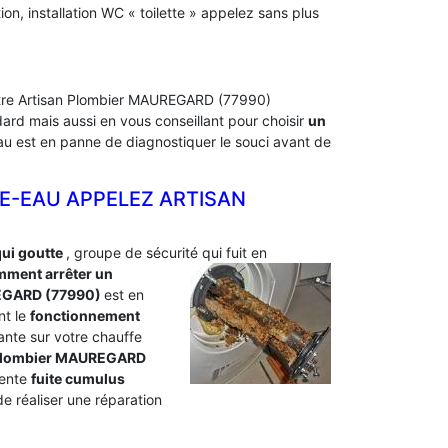
, installation WC « toilette » appelez sans plus
Notre Artisan Plombier MAUREGARD (77990)
ard mais aussi en vous conseillant pour choisir
un
-eau est en panne de diagnostiquer le souci avant de
E-EAU APPELEZ ARTISAN
qui goutte
, groupe de sécurité qui fuit en
ment arrêter un
EGARD (77990)
est en
nt le
fonctionnement
tante sur votre chauffe
un plombier MAUREGARD
uente
fuite cumulus
 réaliser une réparation