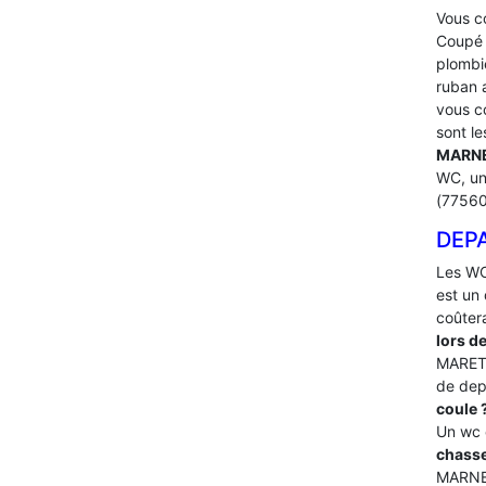
Vous co
Coupé l
plombi
ruban 
vous co
sont le
MARNE
WC, un
(7756
DEP
Les WC
est un 
coûter
lors d
MARETS
de dep
coule 
Un wc 
chasse
MARNE –