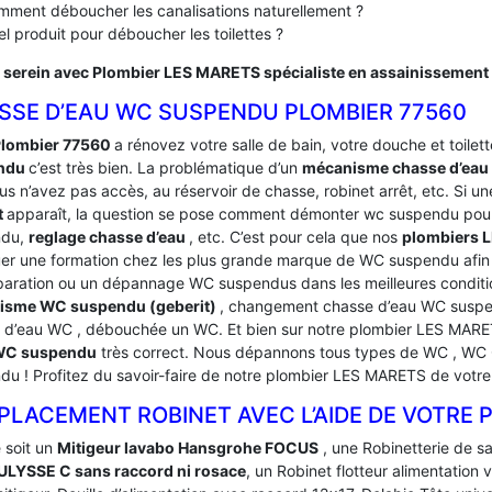
ment déboucher les canalisations naturellement ?
l produit pour déboucher les toilettes ?
 serein avec Plombier LES MARETS spécialiste en assainissement
SSE D’EAU WC SUSPENDU PLOMBIER 77560
lombier 77560
a rénovez votre salle de bain, votre douche et toilette
ndu
c’est très bien. La problématique d’un
mécanisme chasse d’ea
s n’avez pas accès, au réservoir de chasse, robinet arrêt, etc. Si un
t
apparaît, la question se pose comment démonter wc suspendu pour
ndu,
reglage chasse d’eau
, etc. C’est pour cela que nos
plombiers 
uer une formation chez les plus grande marque de WC suspendu afin 
paration ou un dépannage WC suspendus dans les meilleures condi
isme WC suspendu (geberit)
, changement chasse d’eau WC suspen
 d’eau WC , débouchée un WC. Et bien sur notre plombier LES MAR
 WC suspendu
très correct. Nous dépannons tous types de WC , WC G
du ! Profitez du savoir-faire de notre plombier LES MARETS de vo
PLACEMENT ROBINET AVEC L’AIDE DE VOTRE 
 soit un
Mitigeur lavabo Hansgrohe FOCUS
, une Robinetterie de s
ULYSSE C sans raccord ni rosace
, un Robinet flotteur alimentation