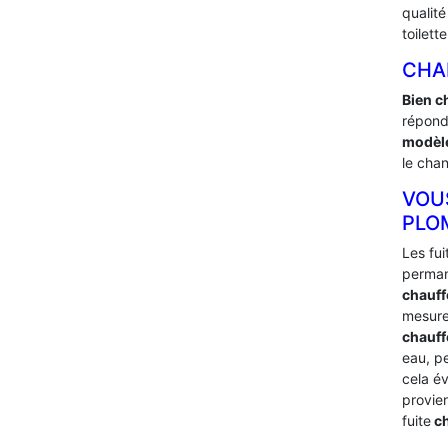
qualit
toilett
CHA
Bien c
répond
modèle
le chan
VOU
PLO
Les fu
perman
chauff
mesure
chauffe
eau, p
cela é
provie
fuite
ch