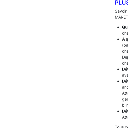
PLU
Savoir 
MARETS 
Qua
cha
À q
(ba
cha
De
cha
Dét
ave
Dé
ano
Att
gén
bli
Dé
Att
Tous c