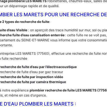
nage plomberie LES MARETS
robinetteries, chauffes-eaux, salles d
ur un dépannage rapide et de qualité.
MBIER LES MARETS POUR UNE RECHERCHE DE
te 2 types de recherche de fuite
:
fuite d’eau Visible
: on aperçoit des trace humidité sur mur, sol ou pl
herche fuite d’eau canalisation enterrée
: cette fuite ne se voit pa
partement du SEINE-ET-MARNE vous informe que votre consommation
ortante.
entreprise LES MARETS (77560), effectue une recherche de fuite non 
a fuite recherchée
recherche de fuite d’eau par l’électroacoustique
recherche de fuite d’eau par gaz traceur
recherche de fuite par inspection vidéo
 recherche de fuite par caméra thermique
à notre expérience
plombier recherche de fuite LES MARETS (775
cis, et même en cas d’urgence.
E D’EAU PLOMBIER LES MARETS :