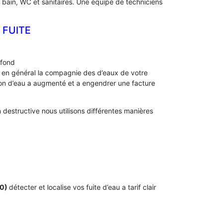
e bain, WC et sanitaires. Une équipe de techniciens
 FUITE
afond
s, en général la compagnie des d’eaux de votre
 d’eau a augmenté et a engendrer une facture
destructive nous utilisons différentes manières
60)
détecter et localise vos fuite d’eau a tarif clair