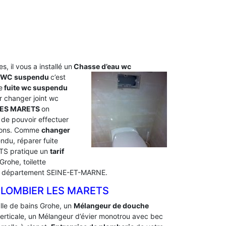
s, il vous a installé un
Chasse d’eau wc
u WC suspendu
c’est
e
fuite wc suspendu
 changer joint wc
LES MARETS
on
de pouvoir effectuer
tions. Comme
changer
du, réparer fuite
ETS pratique un
tarif
rohe, toilette
tre département SEINE-ET-MARNE.
PLOMBIER LES MARETS
alle de bains Grohe, un
Mélangeur de douche
 verticale, un Mélangeur d’évier monotrou avec bec