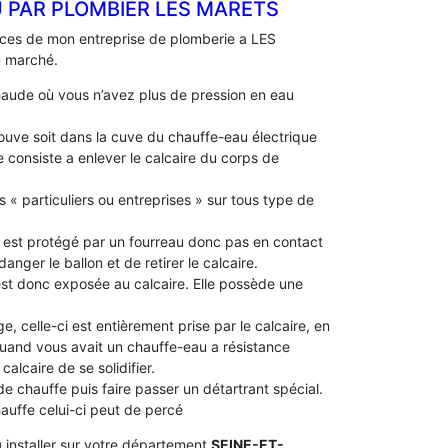
 PAR PLOMBIER LES MARETS
ences de mon entreprise de plomberie a LES
u marché.
aude où vous n’avez plus de pression en eau
 trouve soit dans la cuve du chauffe-eau électrique
 consiste a enlever le calcaire du corps de
s « particuliers ou entreprises » sur tous type de
le est protégé par un fourreau donc pas en contact
idanger le ballon et de retirer le calcaire.
 est donc exposée au calcaire. Elle possède une
e, celle-ci est entièrement prise par le calcaire, en
 quand vous avait un chauffe-eau a résistance
alcaire de se solidifier.
 de chauffe puis faire passer un détartrant spécial.
chauffe celui-ci peut de percé
u
installer sur votre département
SEINE-ET-