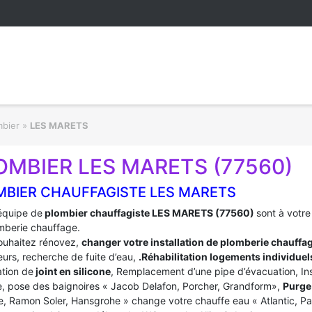
mbier
»
LES MARETS
OMBIER LES MARETS (77560)
MBIER CHAUFFAGISTE LES MARETS
équipe de
plombier chauffagiste LES MARETS (77560)
sont à votr
mberie chauffage.
ouhaitez rénovez,
changer votre installation de plomberie chauffa
urs, recherche de fuite d’eau,
.Réhabilitation logements individuel
tion de
joint en silicone
, Remplacement d’une pipe d’évacuation, In
, pose des baignoires « Jacob Delafon, Porcher, Grandform»,
Purge 
e, Ramon Soler, Hansgrohe » change votre chauffe eau « Atlantic, P