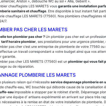
Lemercier, Ariston », débouche WC au sol « Allia, Geberit ».
mbier chauffagiste LES MARETS vous
garantis une installation par
mberie sanitaire et chauffage
. Etre disponible à tout instant fait p
rie chauffage LES MARETS (77560). Nos plombiers chauffagistes rép
 24/7.
MBIER PAS CHER LES MARETS
elle ton plombier pas cher ?
Un plombier pas cher est un profession
:
tarif horaire plombier
, ses prestations pour une urgence plombier, 
mbier pas cher c’est une entreprise de plomberie de votre 77560
effectue un travail correspondant a votre budget ainsi qua vos attente
r garantie.
mbier pas cher LES MARETS (77560) est un
plombier qui vous fait p
age ou de réparation.
ANNAGE PLOMBERIE LES MARETS
te plusieurs raison qui n’nécessite
service depannage plomberie en 
de chauffe-eau, WC bouchée qui déborde cause de la canalisation é
uffe-eau
impossible a stopper par le robinet d’arrêt. Dépannage p
par une équipe d’ artisans expérimenté en arrivant sur place très rapi
 nécessaires à la remise en état de votre installation de plomberie.