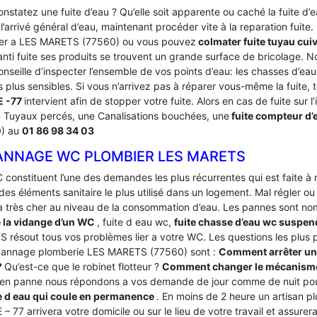
nstatez une fuite d’eau ? Qu’elle soit apparente ou caché la fuite d
’arrivé général d’eau, maintenant procéder vite à la reparation fuite
er a LES MARETS (77560) ou vous pouvez
colmater fuite tuyau cui
anti fuite ses produits se trouvent un grande surface de bricolage.
nseille d’inspecter l’ensemble de vos points d’eau: les chasses d’eau
s plus sensibles. Si vous n’arrivez pas à réparer vous-même la fuite,
 -77
intervient afin de stopper votre fuite. Alors en cas de fuite sur 
 Tuyaux percés, une Canalisations bouchées, une
fuite compteur d’
0) au
01 86 98 34 03
ANNAGE WC PLOMBIER LES MARETS
 constituent l’une des demandes les plus récurrentes qui est faite à
des éléments sanitaire le plus utilisé dans un logement.
Mal régler ou
a très cher au niveau de la consommation d’eau. Les pannes sont
e la vidange d’un WC
, fuite d eau wc,
fuite chasse d’eau wc suspe
 résout tous vos problèmes lier a votre WC. Les questions les plus p
annage plomberie LES MARETS (77560) sont :
Comment arrêter une
?
Qu’est-ce que le robinet flotteur ?
Comment changer le mécanisme 
en panne nous répondons a vos demande de jour comme de nuit pour
 d eau qui coule en permanence
. En moins de 2 heure un artisan 
 77 arrivera votre domicile ou sur le lieu de votre travail et assure