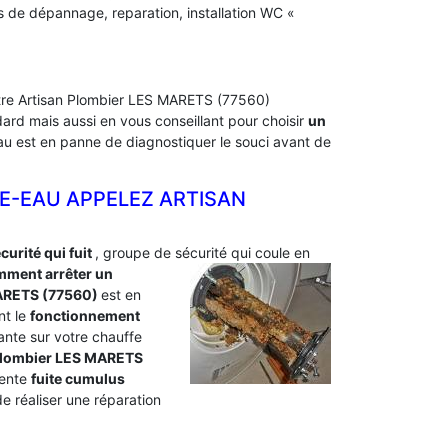
s de dépannage, reparation, installation WC «
Notre Artisan Plombier LES MARETS (77560)
ard mais aussi en vous conseillant pour choisir
un
-eau est en panne de diagnostiquer le souci avant de
E-EAU APPELEZ ARTISAN
urité qui fuit
, groupe de sécurité qui coule en
ment arrêter un
ARETS (77560)
est en
nt le
fonctionnement
tante sur votre chauffe
n plombier LES MARETS
uente
fuite cumulus
 réaliser une réparation