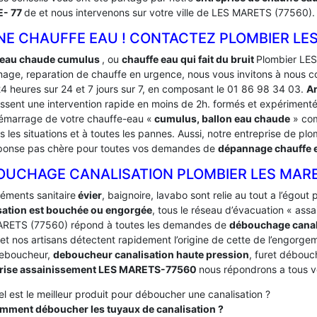
- 77
de et nous intervenons sur votre ville de LES MARETS (77560).
NE CHAUFFE EAU ! CONTACTEZ PLOMBIER LES
 eau chaude cumulus
, ou
chauffe eau qui fait du bruit
Plombier LES
age, reparation de chauffe en urgence, nous vous invitons à nous c
24 heures sur 24 et 7 jours sur 7, en composant le 01 86 98 34 03.
A
issent une intervention rapide en moins de 2h. formés et expériment
émarrage de votre chauffe-eau «
cumulus, ballon eau chaude
» com
s les situations et à toutes les pannes. Aussi, notre entreprise de plo
ponse pas chère pour toutes vos demandes de
dépannage chauffe
OUCHAGE CANALISATION PLOMBIER LES MAR
léments sanitaire
évier
, baignoire, lavabo sont relie au tout a l’égou
sation est bouchée ou engorgée
, tous le réseau d’évacuation « ass
RETS (77560) répond à toutes les demandes de
débouchage canal
 et nos artisans détectent rapidement l’origine de cette de l’engorgeme
deboucheur,
deboucheur canalisation haute pression
, furet débouc
prise assainissement LES MARETS-77560
nous répondrons a tous v
l est le meilleur produit pour déboucher une canalisation ?
mment déboucher les tuyaux de canalisation ?