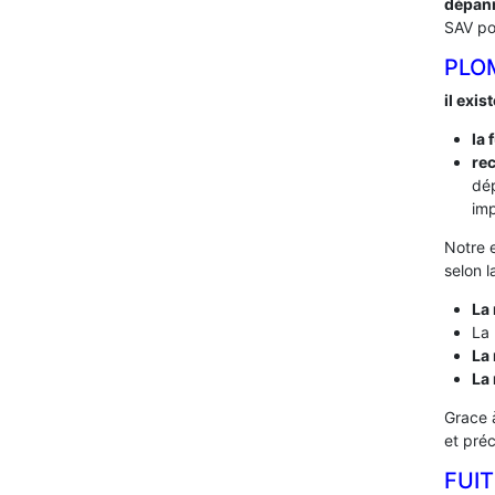
dépan
SAV po
PLO
il exis
la 
rec
dé
imp
Notre 
selon l
La 
La 
La 
La
Grace 
et pré
FUIT