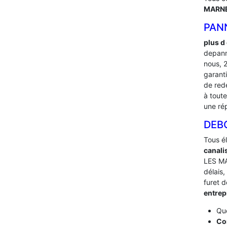
MARNE
PAN
plus d
depann
nous, 
garant
de red
à toute
une ré
DEB
Tous é
canali
LES MA
délais,
furet 
entre
Que
Co