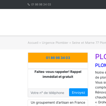
Skip
01 86 98 34 03
to
content
Accueil
»
Urgence Plombier
»
Seine et Marne 77 Plo
PL
01 86 98 34 03
PLO
Faites-vous rappeler! Rappel
Notre 
immédiat et gratuit
de plo
Vous s
compte
Rénova
Envoyez
chaude
« Groh
Un groupement d’artisan en France