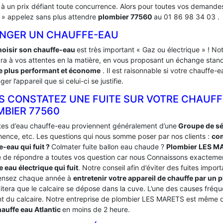
é à un prix défiant toute concurrence. Alors pour toutes vos demande
e » appelez sans plus attendre
plombier 77560
au 01 86 98 34 03 .
NGER UN CHAUFFE-EAU
hoisir son chauffe-eau
est très important « Gaz ou électrique » ! 
ra à vos attentes en la matière, en vous proposant un échange stand
 plus performant et économe
. Il est raisonnable si votre chauffe
ger l’appareil que si celui-ci se justifie.
S CONSTATEZ UNE FUITE SUR VOTRE CHAUFF
MBIER 77560
ites d’eau chauffe-eau proviennent généralement d’une
Groupe de séc
ence, etc. Les questions qui nous somme poser par nos clients :
com
e-eau qui fuit ?
Colmater fuite ballon eau chaude ?
Plombier LES M
 de répondre a toutes vos question car nous Connaissons exacteme
 eau électrique qui fuit
. Notre conseil afin d’éviter des fuites impor
ensez chaque année à
entretenir votre appareil de chauffe par u
vitera que le calcaire se dépose dans la cuve. L’une des causes fréq
nt du calcaire. Notre entreprise de plombier LES MARETS est même de
auffe eau Atlantic
en moins de 2 heure.