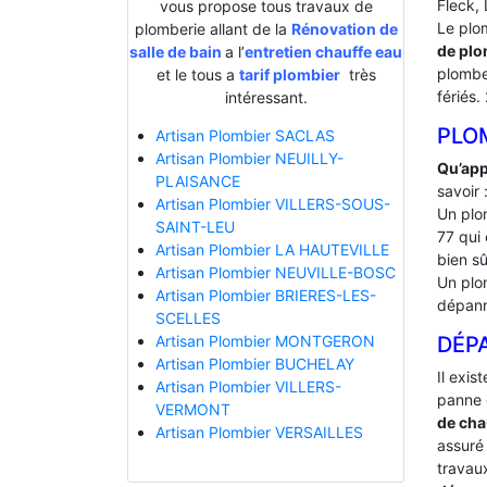
Fleck, 
vous propose tous travaux de
Le plo
plomberie allant de la
Rénovation de
de plo
salle de bain
a l’
entretien chauffe eau
plombe
et le tous a
tarif plombier
très
fériés.
intéressant.
PLO
Artisan Plombier SACLAS
Artisan Plombier NEUILLY-
Qu’app
PLAISANCE
savoir 
Artisan Plombier VILLERS-SOUS-
Un plo
SAINT-LEU
77 qui 
Artisan Plombier LA HAUTEVILLE
bien sû
Artisan Plombier NEUVILLE-BOSC
Un plo
Artisan Plombier BRIERES-LES-
dépann
SCELLES
DÉP
Artisan Plombier MONTGERON
Artisan Plombier BUCHELAY
Il exis
Artisan Plombier VILLERS-
panne 
VERMONT
de cha
Artisan Plombier VERSAILLES
assuré 
travaux