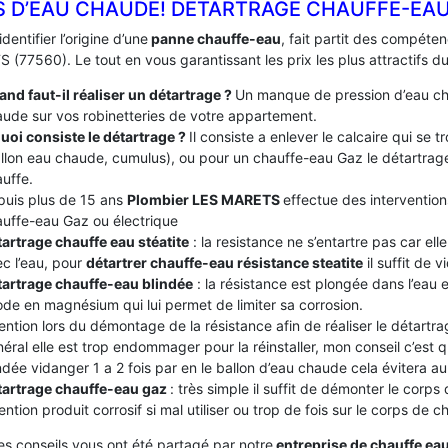
S D’EAU CHAUDE! DÉTARTRAGE CHAUFFE-EAU
identifier l’origine d’une
panne chauffe-eau
, fait partit des compét
(77560). Le tout en vous garantissant les prix les plus attractifs d
nd faut-il réaliser un détartrage ?
Un manque de pression d’eau ch
ude sur vos robinetteries de votre appartement.
uoi consiste le détartrage ?
Il consiste a enlever le calcaire qui se
llon eau chaude, cumulus), ou pour un chauffe-eau Gaz le détartrage
uffe.
puis plus de 15 ans
Plombier LES MARETS
effectue des intervention
uffe-eau Gaz ou électrique
artrage chauffe eau stéatite
: la resistance ne s’entartre pas car el
c l’eau, pour
détartrer chauffe-eau résistance steatite
il suffit de v
tartrage chauffe-eau blindée
: la résistance est plongée dans l’eau
de en magnésium qui lui permet de limiter sa corrosion.
ention lors du démontage de la résistance afin de réaliser le détartrag
éral elle est trop endommager pour la réinstaller, mon conseil c’est
ndée vidanger 1 a 2 fois par en le ballon d’eau chaude cela évitera au c
tartrage chauffe-eau gaz
: très simple il suffit de démonter le corps
ention produit corrosif si mal utiliser ou trop de fois sur le corps de 
es conseils vous ont été partagé par notre
entreprise de chauffe ea