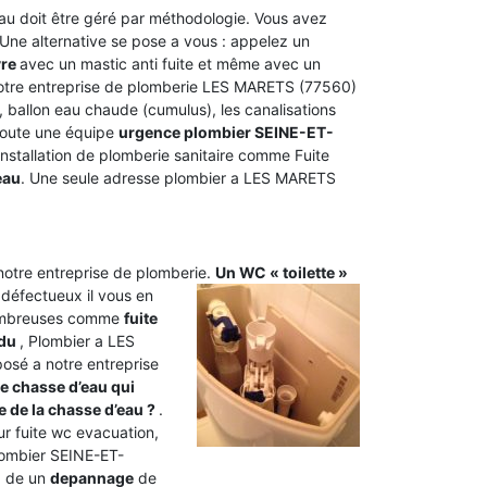
’eau doit être géré par méthodologie. Vous avez
. Une alternative se pose a vous : appelez un
vre
avec un mastic anti fuite et même avec un
 Notre entreprise de plomberie LES MARETS (77560)
, ballon eau chaude (cumulus), les canalisations
 toute une équipe
urgence plombier SEINE-ET-
l’installation de plomberie sanitaire comme Fuite
eau
. Une seule adresse plombier a LES MARETS
 notre entreprise de plomberie.
Un WC « toilette »
 défectueux il vous en
 nombreuses comme
fuite
ndu
, Plombier a LES
osé a notre entreprise
 chasse d’eau qui
de la chasse d’eau ?
.
 fuite wc evacuation,
plombier SEINE-ET-
ra de un
depannage
de