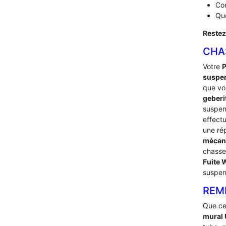
Com
Que
Restez
CHA
Votre
P
suspe
que vou
geberi
suspe
effect
une ré
mécan
chasse
Fuite
suspen
REM
Que ce
mural 