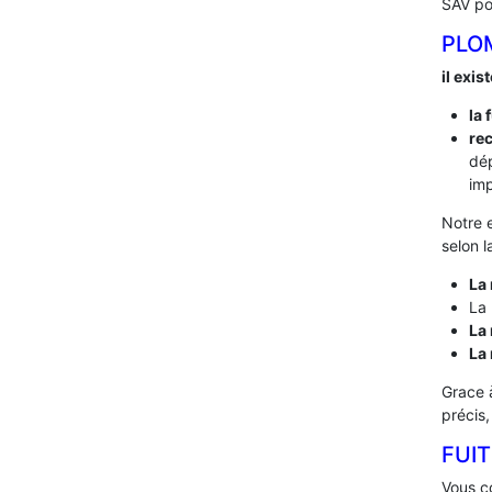
SAV po
PLO
il exis
la 
rec
dé
imp
Notre 
selon l
La 
La 
La 
La
Grace 
précis
FUIT
Vous co