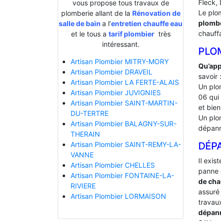
Fleck, 
vous propose tous travaux de
Le plo
plomberie allant de la
Rénovation de
plombe
salle de bain
a l’
entretien chauffe eau
chauff
et le tous a
tarif plombier
très
intéressant.
PLO
Artisan Plombier MITRY-MORY
Qu’app
Artisan Plombier DRAVEIL
savoir 
Artisan Plombier LA FERTE-ALAIS
Un plo
Artisan Plombier JUVIGNIES
06 qui 
Artisan Plombier SAINT-MARTIN-
et bien
DU-TERTRE
Un plo
Artisan Plombier BALAGNY-SUR-
dépann
THERAIN
DÉP
Artisan Plombier SAINT-REMY-LA-
VANNE
Il exis
Artisan Plombier CHELLES
panne 
Artisan Plombier FONTAINE-LA-
de cha
RIVIERE
assuré 
Artisan Plombier LORMAISON
travaux
dépan