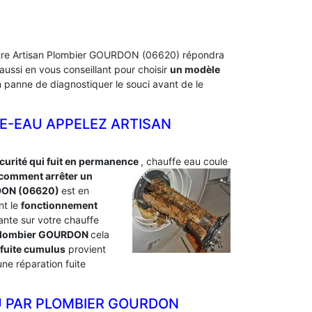
 Notre Artisan Plombier GOURDON (06620) répondra
ussi en vous conseillant pour choisir
un modèle
en panne de diagnostiquer le souci avant de le
E-EAU APPELEZ ARTISAN
curité qui fuit en permanence
, chauffe eau coule
comment arrêter un
DON (06620)
est en
nt le
fonctionnement
tante sur votre chauffe
un plombier GOURDON
cela
fuite cumulus
provient
ne réparation fuite
U PAR PLOMBIER GOURDON