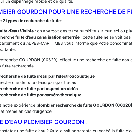
ur un dépannage rapide et de qualité.
MBIER GOURDON POUR UNE RECHERCHE DE F
te 2 types de recherche de fuite
:
fuite d’eau Visible
: on aperçoit des trace humidité sur mur, sol ou pl
herche fuite d’eau canalisation enterrée
: cette fuite ne se voit pa
partement du ALPES-MARITIMES vous informe que votre consommatio
ortante.
entreprise GOURDON (06620), effectue une recherche de fuite non des
a fuite recherchée
recherche de fuite d’eau par l’électroacoustique
recherche de fuite d’eau par gaz traceur
recherche de fuite par inspection vidéo
 recherche de fuite par caméra thermique
à notre expérience
plombier recherche de fuite GOURDON (06620
, et même en cas d’urgence.
E D’EAU PLOMBIER GOURDON :
nstatez une fuite d’eau ? Qu’elle soit apparente ou caché la fuite d