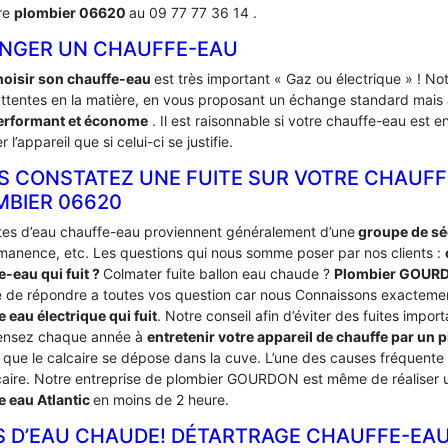
re
plombier 06620
au 09 77 77 36 14 .
NGER UN CHAUFFE-EAU
hoisir son chauffe-eau
est très important « Gaz ou électrique » !
attentes en la matière, en vous proposant un échange standard mais a
erformant et économe
. Il est raisonnable si votre chauffe-eau est 
 l’appareil que si celui-ci se justifie.
S CONSTATEZ UNE FUITE SUR VOTRE CHAUFF
MBIER 06620
ites d’eau chauffe-eau proviennent généralement d’une
groupe de sé
manence, etc. Les questions qui nous somme poser par nos clients :
e-eau qui fuit ?
Colmater fuite ballon eau chaude ?
Plombier GOUR
 de répondre a toutes vos question car nous Connaissons exacteme
 eau électrique qui fuit
. Notre conseil afin d’éviter des fuites impor
ensez chaque année à
entretenir votre appareil de chauffe par 
a que le calcaire se dépose dans la cuve. L’une des causes fréquente
caire. Notre entreprise de plombier GOURDON est même de réaliser u
e eau Atlantic
en moins de 2 heure.
S D’EAU CHAUDE! DÉTARTRAGE CHAUFFE-EA