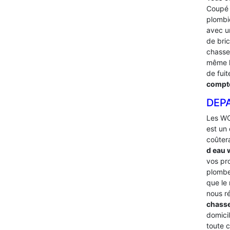
Coupé l
plombi
avec u
de bri
chasses
même l
de fui
compte
DEP
Les WC
est un 
coûter
d eau
vos pr
plombe
que le 
nous r
chasse
domicil
toute 