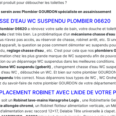
l produit pour déboucher les toilettes ?
 serein avec Plombier GOURDON spécialiste en assainissement
SSE D’EAU WC SUSPENDU PLOMBIER 06620
Plombier 06620
a rénovez votre salle de bain, votre douche et toilette
ndu
c’est très bien. La problématique d’un
mécanisme chasse d’ea
s n’avez pas accès, au réservoir de chasse, robinet arrêt, etc. Si un
t
apparaît, la question se pose comment démonter wc suspendu pour
ndu,
reglage chasse d’eau
, etc. C’est pour cela que nos
plombiers
rmation chez les plus grande marque de WC suspendu afin de pouvoi
tion ou un dépannage WC suspendus dans les meilleures condition
isme WC suspendu (geberit)
, changement chasse d’eau WC suspen
 d’eau WC , débouchée un WC. Et bien sur notre plombier GOURDO
spendu
très correct. Nous dépannons tous types de WC , WC Grohe, 
ez du savoir-faire de notre plombier GOURDON de votre départeme
PLACEMENT ROBINET AVEC L’AIDE DE VOTRE
 soit un
Robinet lave-mains Hansgrohe Logis
, une Robinetterie Ge
e allongée chromé
, un Robinet flotteur alimentation verticale, un 
 d’alimentation avec raccord 12×17, Delabie Tête universelle à clapet