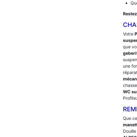
Que
Restez
CHA
Votre
suspe
que vou
geberi
suspe
une fo
répara
mécan
chasse
WC su
Profit
REM
Que ce
manett
Douille