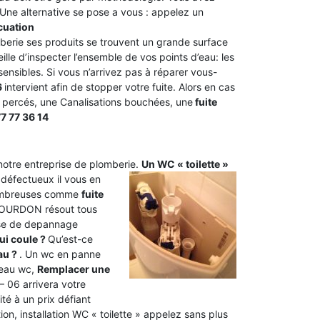
. Une alternative se pose a vous : appelez un
cuation
berie ses produits se trouvent un grande surface
e d’inspecter l’ensemble de vos points d’eau: les
sensibles. Si vous n’arrivez pas à réparer vous-
6
intervient afin de stopper votre fuite. Alors en cas
x percés, une Canalisations bouchées, une
fuite
7 77 36 14
 notre entreprise de plomberie.
Un WC « toilette »
 défectueux il vous en
 nombreuses comme
fuite
GOURDON résout tous
rise de depannage
ui coule ?
Qu’est-ce
au ?
. Un wc en panne
’eau wc,
Remplacer une
 06 arrivera votre
té à un prix défiant
, installation WC « toilette » appelez sans plus