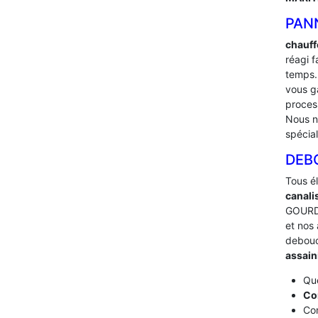
PAN
chauff
réagi 
temps.
vous g
proces
Nous no
spécia
DEB
Tous é
canali
GOURDO
et nos 
debou
assai
Que
Co
Com