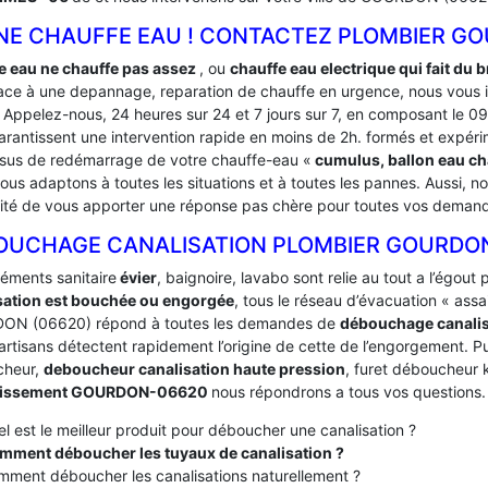
NE CHAUFFE EAU ! CONTACTEZ PLOMBIER GO
e eau ne chauffe pas assez
, ou
chauffe eau electrique qui fait du b
face à une depannage, reparation de chauffe en urgence, nous vous i
 Appelez-nous, 24 heures sur 24 et 7 jours sur 7, en composant le 0
arantissent une intervention rapide en moins de 2h. formés et expér
sus de redémarrage de votre chauffe-eau «
cumulus, ballon eau c
us adaptons à toutes les situations et à toutes les pannes. Aussi, no
lité de vous apporter une réponse pas chère pour toutes vos dema
OUCHAGE CANALISATION PLOMBIER GOURDO
léments sanitaire
évier
, baignoire, lavabo sont relie au tout a l’égou
sation est bouchée ou engorgée
, tous le réseau d’évacuation « ass
N (06620) répond à toutes les demandes de
débouchage canali
artisans détectent rapidement l’origine de cette de l’engorgement. Pui
cheur,
deboucheur canalisation haute pression
, furet déboucheur k
nissement GOURDON-06620
nous répondrons a tous vos questions.
l est le meilleur produit pour déboucher une canalisation ?
mment déboucher les tuyaux de canalisation ?
ment déboucher les canalisations naturellement ?