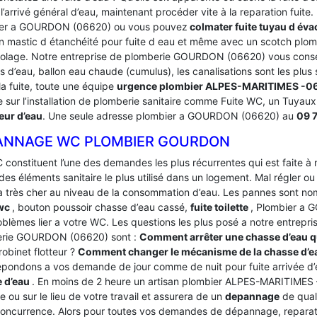
’arrivé général d’eau, maintenant procéder vite à la reparation fuite
er a GOURDON (06620) ou vous pouvez
colmater fuite tuyau d éva
n mastic d étanchéité pour fuite d eau et même avec un scotch plom
colage. Notre entreprise de plomberie GOURDON (06620) vous conseill
 d’eau, ballon eau chaude (cumulus), les canalisations sont les plus 
a fuite, toute une équipe
urgence plombier ALPES-MARITIMES -0
te sur l’installation de plomberie sanitaire comme Fuite WC, un Tuyau
ur d’eau
. Une seule adresse plombier a GOURDON (06620) au
09 7
ANNAGE WC PLOMBIER GOURDON
 constituent l’une des demandes les plus récurrentes qui est faite à
des éléments sanitaire le plus utilisé dans un logement.
Mal régler ou
a très cher au niveau de la consommation d’eau. Les pannes sont
 wc
, bouton poussoir chasse d’eau cassé,
fuite toilette
, Plombier a 
oblèmes lier a votre WC. Les questions les plus posé a notre entrep
rie GOURDON (06620) sont :
Comment arrêter une chasse d’eau q
robinet flotteur ?
Comment changer le mécanisme de la chasse d’e
épondons a vos demande de jour comme de nuit pour fuite arrivée d
 d’eau
. En moins de 2 heure un artisan plombier ALPES-MARITIMES –
e ou sur le lieu de votre travail et assurera de un
depannage
de quali
concurrence. Alors pour toutes vos demandes de dépannage, reparation