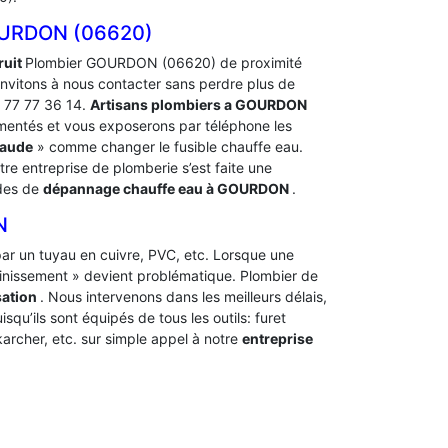
URDON (06620)
ruit
Plombier GOURDON (06620) de proximité
nvitons à nous contacter sans perdre plus de
9 77 77 36 14.
Artisans plombiers a GOURDON
imentés et vous exposerons par téléphone les
haude
» comme changer le fusible chauffe eau.
tre entreprise de plomberie s’est faite une
ndes de
dépannage chauffe eau à GOURDON
.
N
t par un tuyau en cuivre, PVC, etc. Lorsque une
ainissement » devient problématique. Plombier de
sation
. Nous intervenons dans les meilleurs délais,
squ’ils sont équipés de tous les outils: furet
archer, etc. sur simple appel à notre
entreprise