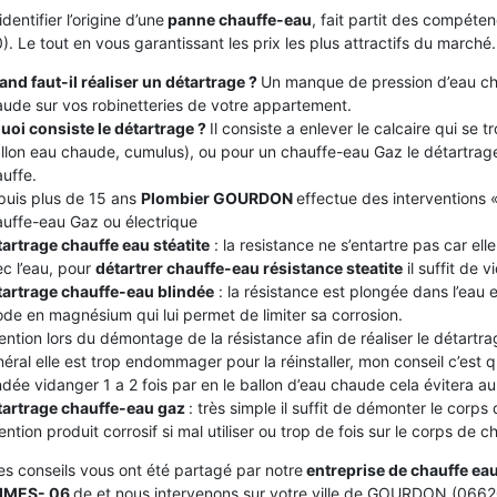
identifier l’origine d’une
panne chauffe-eau
, fait partit des compé
. Le tout en vous garantissant les prix les plus attractifs du marché.
nd faut-il réaliser un détartrage ?
Un manque de pression d’eau ch
ude sur vos robinetteries de votre appartement.
uoi consiste le détartrage ?
Il consiste a enlever le calcaire qui se
llon eau chaude, cumulus), ou pour un chauffe-eau Gaz le détartrage
uffe.
puis plus de 15 ans
Plombier GOURDON
effectue des interventions «
uffe-eau Gaz ou électrique
artrage chauffe eau stéatite
: la resistance ne s’entartre pas car el
c l’eau, pour
détartrer chauffe-eau résistance steatite
il suffit de v
tartrage chauffe-eau blindée
: la résistance est plongée dans l’eau
de en magnésium qui lui permet de limiter sa corrosion.
ention lors du démontage de la résistance afin de réaliser le détartrag
éral elle est trop endommager pour la réinstaller, mon conseil c’est
ndée vidanger 1 a 2 fois par en le ballon d’eau chaude cela évitera au c
tartrage chauffe-eau gaz
: très simple il suffit de démonter le corps
ention produit corrosif si mal utiliser ou trop de fois sur le corps de 
es conseils vous ont été partagé par notre
entreprise de chauffe ea
IMES- 06
de et nous intervenons sur votre ville de GOURDON (0662