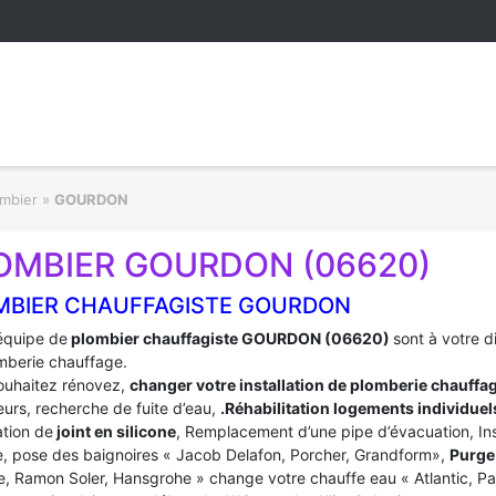
ombier
»
GOURDON
OMBIER GOURDON (06620)
MBIER CHAUFFAGISTE GOURDON
équipe de
plombier chauffagiste GOURDON (06620)
sont à votre 
mberie chauffage.
ouhaitez rénovez,
changer votre installation de plomberie chauffa
urs, recherche de fuite d’eau,
.Réhabilitation logements individuel
tion de
joint en silicone
, Remplacement d’une pipe d’évacuation, In
, pose des baignoires « Jacob Delafon, Porcher, Grandform»,
Purge 
e, Ramon Soler, Hansgrohe » change votre chauffe eau « Atlantic, P