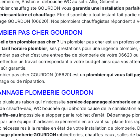
Lemercier, Ariston », débouche WC au sol « Allia, Geberit ».
mbier chauffagiste GOURDON vous
garantis une installation parfa
rie sanitaire et chauffage
. Etre disponible à tout instant fait part
age GOURDON (06620). Nos plombiers chauffagistes répondent à vos 
MBIER PAS CHER GOURDON
elle ton plombier pas cher ?
Un plombier pas cher est un profession
:
tarif horaire plombier
, ses prestations pour une urgence plombier, 
mbier pas cher c’est une entreprise de plomberie de votre 06620
effectue un travail correspondant a votre budget ainsi qua vos attente
 sûr garantie.
mbier pas cher GOURDON (06620) est un
plombier qui vous fait pay
age ou de réparation.
ANNAGE PLOMBERIE GOURDON
te plusieurs raison qui n’nécessite
service depannage plomberie en 
de chauffe-eau, WC bouchée qui déborde cause de la canalisation é
uffe-eau
impossible a stopper par le robinet d’arrêt. Dépannage 
par une équipe d’ artisans expérimenté en arrivant sur place très rapi
 nécessaires à la remise en état de votre installation de plomberie.
nage plomberie GOURDON
robinetteries, chauffes-eaux, salles de 