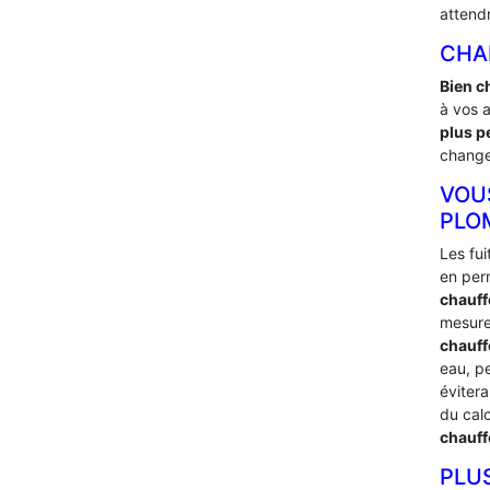
attend
CHA
Bien c
à vos 
plus p
changer
VOU
PLO
Les fu
en per
chauff
mesure
chauffe
eau, p
éviter
du cal
chauff
PLU