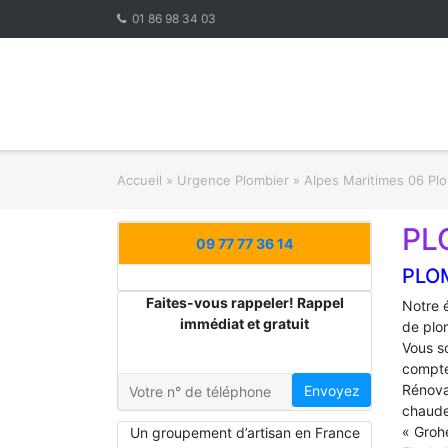
Skip
01 86 98 34 03
to
content
Accueil
»
Urgence Plombier
»
Alpes Maritimes 06 Pl
PL
09 77 77 36 14
PLO
Faites-vous rappeler! Rappel
Notre 
immédiat et gratuit
de plo
Vous s
compte
Rénova
Envoyez
chaude
« Groh
Un groupement d’artisan en France