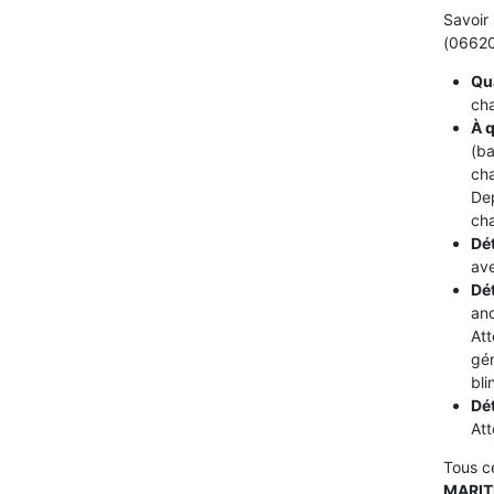
Savoir 
(06620)
Qua
cha
À q
(ba
cha
De
cha
Dét
ave
Dé
ano
Att
gén
bli
Dé
Att
Tous c
MARIT