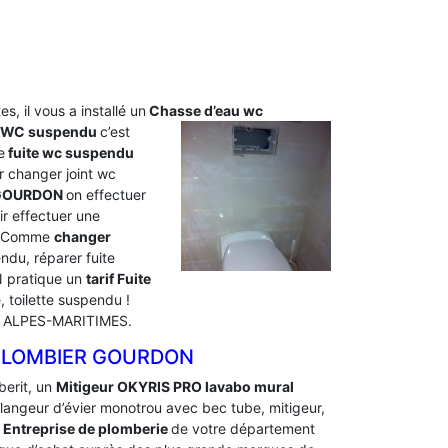
s, il vous a installé un
Chasse d’eau wc
u WC suspendu
c’est
e
fuite wc suspendu
 changer joint wc
 GOURDON
on effectuer
r effectuer une
s. Comme
changer
du, réparer fuite
N pratique un
tarif Fuite
toilette suspendu !
nt ALPES-MARITIMES.
 PLOMBIER GOURDON
berit, un
Mitigeur OKYRIS PRO lavabo mural
Mélangeur d’évier monotrou avec bec tube, mitigeur,
.
Entreprise de plomberie
de votre département